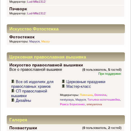
Модератор:
Lud-Mila1312
Пэчворк
Модератор:
Lud-Mila1312
Искусство Фотостежка
Фотостежок
Модераторы:
Маруся
,
Mazzy
Церковная православная вышивка
Искусство православной вышивки
Все о православной вышивке
(
0
пользователь,
5
гостей)
При поддержке:
Все об изделиях для
Церковные праздники
православных храмов
Мастер-класс
СП православной
Модераторы:
Пимошка
,
Domnina
,
вышивки
nestyzaya
,
Маруся
,
Татьяна-золотошвейка
,
Дизайны
Раиса Борисенко
,
smeyanova
Галерея
Похвастушки
(
0
пользователь,
2
гостей)