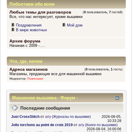
Поболтаем обо всем
Любые темы для разговоров
(
0
пользователь,
7
гостей)
Все, что нас интересует, кроме вышивки
Поздравления
Мой дом
В мире животных
Архив форума
Начиная с 2009 -.....
Что, где, почем
Адреса магазинов
(
0
пользователь,
1
гость)
Магазины, продающие все для машинной вышивки
Модератор:
Рыженькая
Машинная вышивка - Форум -
Информационный центр
Последние сообщения
Just CrossStitch
от
ariy
(
Журналы по вышивке
)
2026-08-05,
10:33:28
Jolis torchons au point de croix 2019
от
ariy
(
Книги по вышивке
)
2026-08-04, 16:00:06