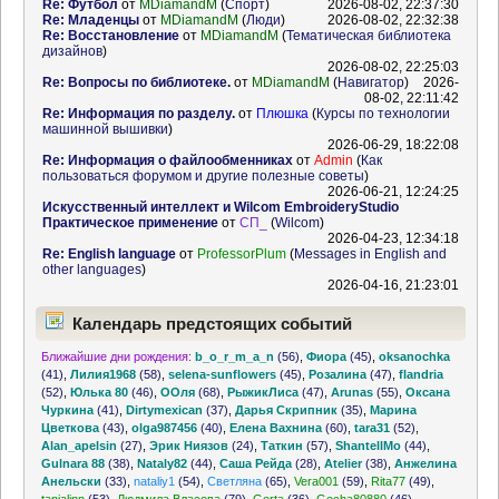
Re: Футбол
от
MDiamandM
(
Спорт
)
2026-08-02, 22:37:30
Re: Младенцы
от
MDiamandM
(
Люди
)
2026-08-02, 22:32:38
Re: Восстановление
от
MDiamandM
(
Тематическая библиотека
дизайнов
)
2026-08-02, 22:25:03
Re: Вопросы по библиотеке.
от
MDiamandM
(
Навигатор
)
2026-
08-02, 22:11:42
Re: Информация по разделу.
от
Плюшка
(
Курсы по технологии
машинной вышивки
)
2026-06-29, 18:22:08
Re: Информация о файлообменниках
от
Admin
(
Как
пользоваться форумом и другие полезные советы
)
2026-06-21, 12:24:25
Искусственный интеллект и Wilcom EmbroideryStudio
Практическое применение
от
СП_
(
Wilcom
)
2026-04-23, 12:34:18
Re: English language
от
ProfessorPlum
(
Messages in English and
other languages
)
2026-04-16, 21:23:01
Календарь предстоящих событий
Ближайшие дни рождения:
b_o_r_m_a_n
(56)
,
Фиора
(45)
,
oksanochka
(41)
,
Лилия1968
(58)
,
selena-sunflowers
(45)
,
Розалина
(47)
,
flandria
(52)
,
Юлька 80
(46)
,
ООля
(68)
,
РыжикЛиса
(47)
,
Arunas
(55)
,
Оксана
Чуркина
(41)
,
Dirtymexican
(37)
,
Дарья Скрипник
(35)
,
Марина
Цветкова
(43)
,
olga987456
(40)
,
Елена Вахнина
(60)
,
tara31
(52)
,
Alan_apelsin
(27)
,
Эрик Ниязов
(24)
,
Таткин
(57)
,
ShantellMo
(44)
,
Gulnara 88
(38)
,
Nataly82
(44)
,
Саша Рейда
(28)
,
Atelier
(38)
,
Анжелина
Анельски
(33)
,
nataliy1
(54)
,
Светляна
(65)
,
Vera001
(59)
,
Rita77
(49)
,