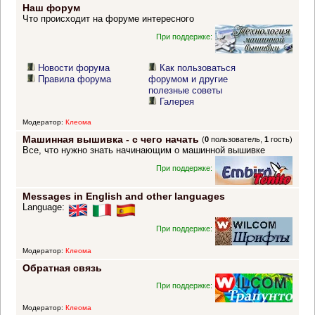
Наш форум
Что происходит на форуме интересного
При поддержке:
Новости форума
Как пользоваться
Правила форума
форумом и другие
полезные советы
Галерея
Модератор:
Клеома
Машинная вышивка - с чего начать
(
0
пользователь,
1
гость)
Все, что нужно знать начинающим о машинной вышивке
При поддержке:
Messages in English and other languages
Language:
При поддержке:
Модератор:
Клеома
Обратная связь
При поддержке:
Модератор:
Клеома