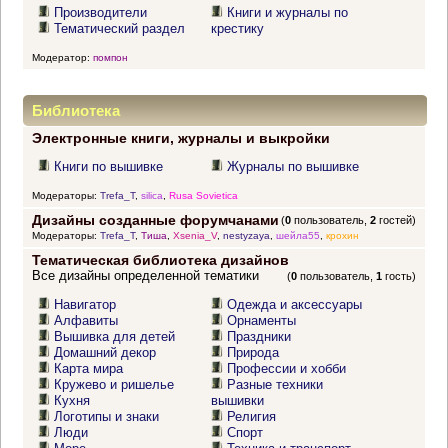
Производители
Книги и журналы по
Тематический раздел
крестику
Модератор:
помпон
Библиотека
Электронные книги, журналы и выкройки
Книги по вышивке
Журналы по вышивке
Модераторы:
Trefa_T
,
silica
,
Rusa Sovietica
Дизайны созданные форумчанами
(
0
пользователь,
2
гостей)
Модераторы:
Trefa_T
,
Тиша
,
Xsenia_V
,
nestyzaya
,
шейла55
,
крохин
Тематическая библиотека дизайнов
Все дизайны определенной тематики
(
0
пользователь,
1
гость)
Навигатор
Одежда и аксессуары
Алфавиты
Орнаменты
Вышивка для детей
Праздники
Домашний декор
Природа
Карта мира
Профессии и хобби
Кружево и ришелье
Разные техники
Кухня
вышивки
Логотипы и знаки
Религия
Люди
Спорт