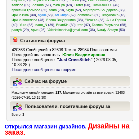
tanjalinn
(53)
,
Людмила Власова
(79)
,
Gerta
(36)
,
Gocha80880
(46)
,
sanlena
(65)
,
Zasada
(51)
,
talka-ya
(69)
,
Trafer
(60)
,
Tomik300000
(46)
,
Кристина Громова
(35)
,
toma
(70)
,
Sigita
(52)
,
Маргарита Бондарева
(36)
,
Ирина1986
(40)
,
tigadi
(53)
,
Альмира
(62)
,
demena76
(50)
,
leolyushka
(46)
,
Ирина Киселева
(48)
,
Елена Зацарицина
(38)
,
Elizazza
(38)
,
Анна Гарина
(40)
,
Yura
(63)
,
ваня_N
(39)
,
BrianKic
(39)
,
trer
(47)
,
Галина Разумова
(58)
,
pactyh
(29)
,
Ария
(25)
,
Valeriatimarina@gmail.com
(36)
,
Nataly Shteyn
(53)
Статистика форума
420363 Сообщений в 82608 Тем от 28984 Пользователи.
Последний пользователь:
Юлия Владимировна
Последнее сообщение:
"
Just CrossStitch
"
( 2026-08-05,
10:33:28 )
Последние сообщения на форуме.
Сейчас на форуме
Максимум онлайн сегодня:
217
. Максимум онлайн за все время: 32403
(2026-07-20, 13:15:30)
Пользователи, посетившие форум за
Всего:
3
последние 24 часа
Дизайны на
Открылся Магазин дизайнов.
заказ.