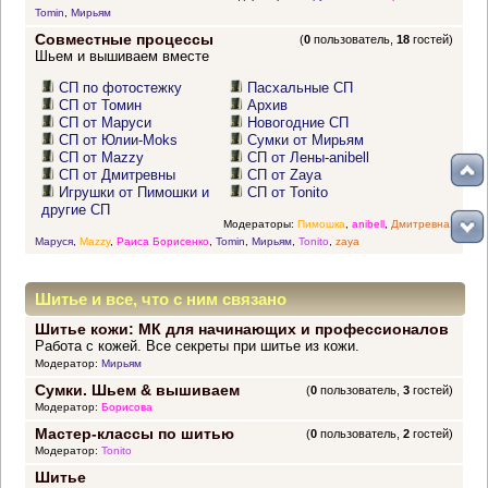
Tomin
,
Мирьям
Совместные процессы
(
0
пользователь,
18
гостей)
Шьем и вышиваем вместе
СП по фотостежку
Пасхальные СП
СП от Томин
Архив
СП от Маруси
Новогодние СП
СП от Юлии-Moks
Сумки от Мирьям
СП от Mazzy
СП от Лены-anibell
СП от Дмитревны
СП от Zaya
Игрушки от Пимошки и
СП от Tonito
другие СП
Модераторы:
Пимошка
,
anibell
,
Дмитревна
,
Маруся
,
Mazzy
,
Раиса Борисенко
,
Tomin
,
Мирьям
,
Tonito
,
zaya
Шитье и все, что с ним связано
Шитье кожи: МК для начинающих и профессионалов
Работа с кожей. Все секреты при шитье из кожи.
Модератор:
Мирьям
Сумки. Шьем & вышиваем
(
0
пользователь,
3
гостей)
Модератор:
Борисова
Мастер-классы по шитью
(
0
пользователь,
2
гостей)
Модератор:
Tonito
Шитье