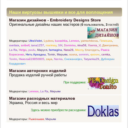
Наши виртуозы вышивки и все для воплощения
Магазин дизайнов - Embroidery Designs Store
прекрасных идей
Оригинальные дизайны наших мастеров
(
0
пользователь,
3
гостей)
Модераторы:
UltraViolet
,
Lyubov
,
kuzashka
,
Lennox
,
yamschikova
,
Пимошка
,
svetlaia
,
anibell
,
tana1257
,
marimay
,
SM
,
Domnina
,
irina58
,
Xsenia_V
,
Дмитревна
,
La Ra
,
Helga
,
pavlu
,
Маруся
,
farmagina
,
Nata28
,
Mazzy
,
благодать
,
Раиса
Борисенко
,
Нить Ариадны
,
Tomin
,
Мирьям
,
sosna
,
svmmm
,
крохин
,
cemka
,
Tonito
,
Николай19850805
,
zaya
,
Nat-ka
,
СнежанаЦех
,
Tatyanka29
,
Дублерин
Кордурович
Магазин авторских изделий
Продажа изделий ручной работы
При поддержке:
Модераторы:
Lennox
,
La Ra
,
Мирьям
Магазин расходных материалов
Украина, Россия и весь мир
Здесь можно приобрести расходники:
Модераторы:
Рыженькая
,
Мирьям