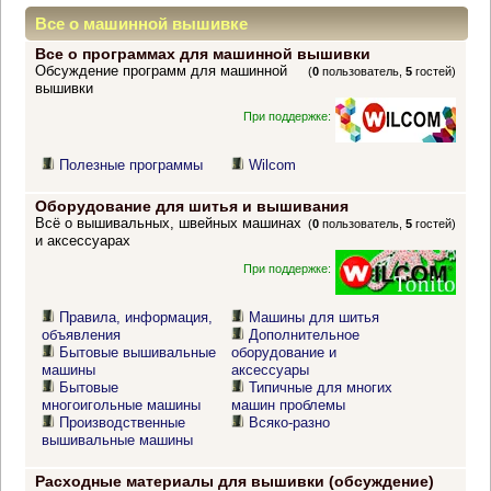
Все о машинной вышивке
Все о программах для машинной вышивки
Обсуждение программ для машинной
(
0
пользователь,
5
гостей)
вышивки
При поддержке:
Полезные программы
Wilcom
Оборудование для шитья и вышивания
Всё о вышивальных, швейных машинах
(
0
пользователь,
5
гостей)
и аксессуарах
При поддержке:
Правила, информация,
Машины для шитья
объявления
Дополнительное
Бытовые вышивальные
оборудование и
машины
аксессуары
Бытовые
Типичные для многих
многоигольные машины
машин проблемы
Производственные
Всяко-разно
вышивальные машины
Расходные материалы для вышивки (обсуждение)