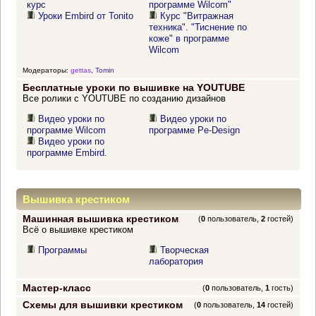
курс
программе Wilcom"
Уроки Embird от Tonito
Курс "Витражная
техника". "Тиснение по
коже" в программе
Wilcom
Модераторы:
gettas
,
Tomin
Бесплатные уроки по вышивке на YOUTUBE
Все ролики с YOUTUBE по созданию дизайнов
Видео уроки по
Видео уроки по
программе Wilcom
программе Pe-Design
Видео уроки по
программе Embird.
Вышивка крестиком
Машинная вышивка крестиком
(
0
пользователь,
2
гостей)
Всё о вышивке крестиком
Программы
Творческая
лаборатория
Мастер-класс
(
0
пользователь,
1
гость)
Схемы для вышивки крестиком
(
0
пользователь,
14
гостей)