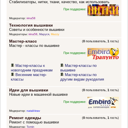
Стабилизаторы, нитки, ткани, качество, как использовать
При поддержке:
Модератор:
irina58
Технология вышивки
Советы и особенности вышивки
Модераторы:
irina58
,
Маруся
,
Mazzy
Мастер-класс
(
0
пользователь,
1
гость)
Мастер - классы по вышивке
При поддержке:
Мастер-классы к
Мастер-классы по
новогодним праздникам
вышивке
Весенние мастер-
Мастер-классы по
классы
другим видам рукоделия
Идеи для вышивки
(
0
пользователь,
1
гость)
Новые идеи в машинной вышивке
При поддержке:
Модератор:
natali-krav
Ремонт одежды
(
0
пользователь,
1
гость)
Ремонт с помощью вышивки
Модератор:
Tomin