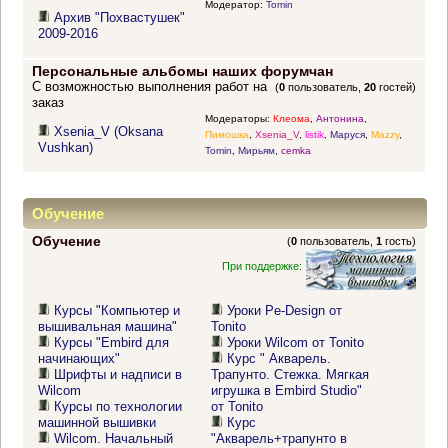
Модератор:
Tomin
Архив "Похвастушек"
2009-2016
Персональные альбомы наших форумчан
С возможностью выполнения работ на
(
0
пользователь,
20
гостей)
заказ
Модераторы:
Клеома
,
Антонина
,
Xsenia_V (Oksana
Пимошка
,
Xsenia_V
,
listik
,
Маруся
,
Mazzy
,
Vushkan)
Tomin
,
Мирьям
,
cemka
Обучение
Обучение
(
0
пользователь,
1
гость)
При поддержке:
Курсы "Компьютер и
Уроки Pe-Design от
вышивальная машина"
Tonito
Курсы "Embird для
Уроки Wilcom от Tonito
начинающих"
Курс " Акварель.
Шрифты и надписи в
Трапунто. Стежка. Мягкая
Wilcom
игрушка в Embird Studio"
Курсы по технологии
от Tonito
машинной вышивки
Курс
Wilcom. Начальный
"Акварель+трапунто в