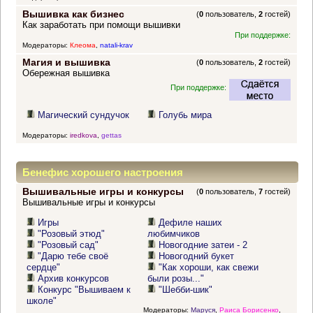
Вышивка как бизнес
(
0
пользователь,
2
гостей)
Как заработать при помощи вышивки
При поддержке:
Модераторы:
Клеома
,
natali-krav
Магия и вышивка
(
0
пользователь,
2
гостей)
Обережная вышивка
При поддержке:
Магический сундучок
Голубь мира
Модераторы:
iredkova
,
gettas
Бенефис хорошего настроения
Вышивальные игры и конкурсы
(
0
пользователь,
7
гостей)
Вышивальные игры и конкурсы
Игры
Дефиле наших
"Розовый этюд"
любимчиков
"Розовый сад"
Новогодние затеи - 2
"Дарю тебе своё
Новогодний букет
сердце"
"Как хороши, как свежи
Архив конкурсов
были розы..."
Конкурс "Вышиваем к
"Шебби-шик"
школе"
Модераторы:
Маруся
,
Раиса Борисенко
,