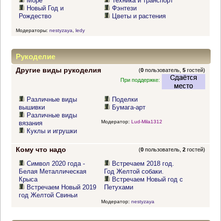
Море
Техника и транспорт
Новый Год и
Фэнтези
Рождество
Цветы и растения
Модераторы:
nestyzaya
,
ledy
Рукоделие
Другие виды рукоделия
(
0
пользователь,
5
гостей)
При поддержке:
Различные виды
Поделки
вышивки
Бумага-арт
Различные виды
Модератор:
Lud-Mila1312
вязания
Куклы и игрушки
Кому что надо
(
0
пользователь,
2
гостей)
Символ 2020 года -
Встречаем 2018 год.
Белая Металлическая
Год Желтой собаки.
Крыса
Встречаем Новый год с
Встречаем Новый 2019
Петухами
год Желтой Свиньи
Модератор:
nestyzaya