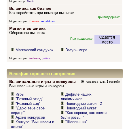
Модератор:
Tomin
Вышивка как бизнес
Как заработать при помощи вышивки
При поддержке:
Модераторы:
Клеома
,
natali-krav
Магия и вышивка
Обережная вышивка
При поддержке:
Магический сундучок
Голубь мира
Модераторы:
iredkova
,
gettas
Бенефис хорошего настроения
Вышивальные игры и конкурсы
(
0
пользователь,
3
гостей)
Вышивальные игры и конкурсы
Игры
Дефиле наших
"Розовый этюд"
любимчиков
"Розовый сад"
Новогодние затеи - 2
"Дарю тебе своё
Новогодний букет
сердце"
"Как хороши, как свежи
Архив конкурсов
были розы..."
Конкурс "Вышиваем к
"Шебби-шик"
школе"