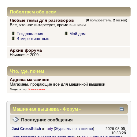
Поболтаем обо всем
Любые темы для разговоров
(
0
пользователь,
2
гостей)
Все, что нас интересует, кроме вышивки
Поздравления
Мой дом
В мире животных
Архив форума
Начиная с 2009 -.....
Что, где, почем
Адреса магазинов
Магазины, продающие все для машинной вышивки
Модератор:
Рыженькая
Машинная вышивка - Форум -
Информационный центр
Последние сообщения
Just CrossStitch
от
ariy
(
Журналы по вышивке
)
2026-08-05,
10:33:28