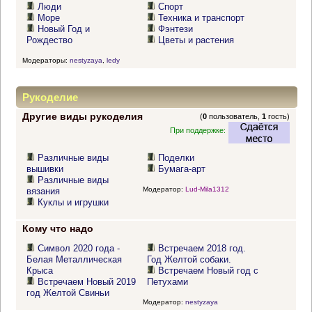
Люди
Спорт
Море
Техника и транспорт
Новый Год и
Фэнтези
Рождество
Цветы и растения
Модераторы:
nestyzaya
,
ledy
Рукоделие
Другие виды рукоделия
(
0
пользователь,
1
гость)
При поддержке:
Различные виды
Поделки
вышивки
Бумага-арт
Различные виды
Модератор:
Lud-Mila1312
вязания
Куклы и игрушки
Кому что надо
Символ 2020 года -
Встречаем 2018 год.
Белая Металлическая
Год Желтой собаки.
Крыса
Встречаем Новый год с
Встречаем Новый 2019
Петухами
год Желтой Свиньи
Модератор:
nestyzaya