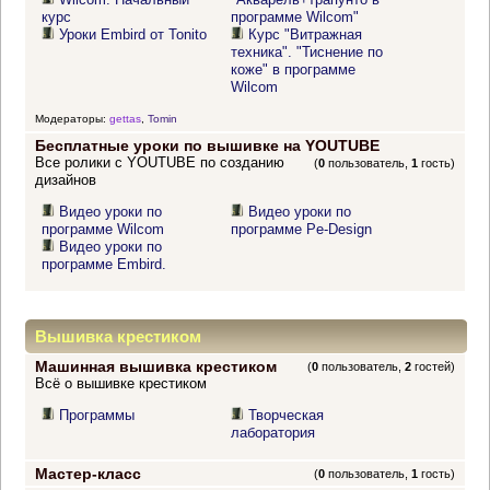
курс
программе Wilcom"
Уроки Embird от Tonito
Курс "Витражная
техника". "Тиснение по
коже" в программе
Wilcom
Модераторы:
gettas
,
Tomin
Бесплатные уроки по вышивке на YOUTUBE
Все ролики с YOUTUBE по созданию
(
0
пользователь,
1
гость)
дизайнов
Видео уроки по
Видео уроки по
программе Wilcom
программе Pe-Design
Видео уроки по
программе Embird.
Вышивка крестиком
Машинная вышивка крестиком
(
0
пользователь,
2
гостей)
Всё о вышивке крестиком
Программы
Творческая
лаборатория
Мастер-класс
(
0
пользователь,
1
гость)