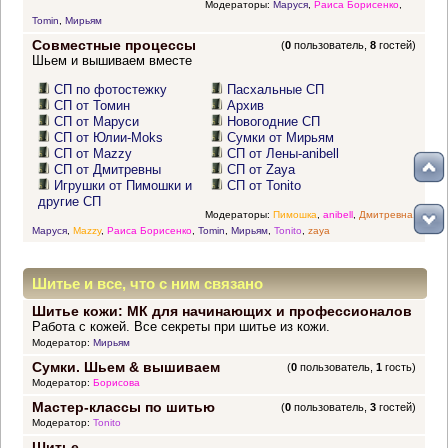
Модераторы:
Маруся
,
Раиса Борисенко
,
Tomin
,
Мирьям
Совместные процессы
(
0
пользователь,
8
гостей)
Шьем и вышиваем вместе
СП по фотостежку
Пасхальные СП
СП от Томин
Архив
СП от Маруси
Новогодние СП
СП от Юлии-Moks
Сумки от Мирьям
СП от Mazzy
СП от Лены-anibell
СП от Дмитревны
СП от Zaya
Игрушки от Пимошки и
СП от Tonito
другие СП
Модераторы:
Пимошка
,
anibell
,
Дмитревна
,
Маруся
,
Mazzy
,
Раиса Борисенко
,
Tomin
,
Мирьям
,
Tonito
,
zaya
Шитье и все, что с ним связано
Шитье кожи: МК для начинающих и профессионалов
Работа с кожей. Все секреты при шитье из кожи.
Модератор:
Мирьям
Сумки. Шьем & вышиваем
(
0
пользователь,
1
гость)
Модератор:
Борисова
Мастер-классы по шитью
(
0
пользователь,
3
гостей)
Модератор:
Tonito
Шитье