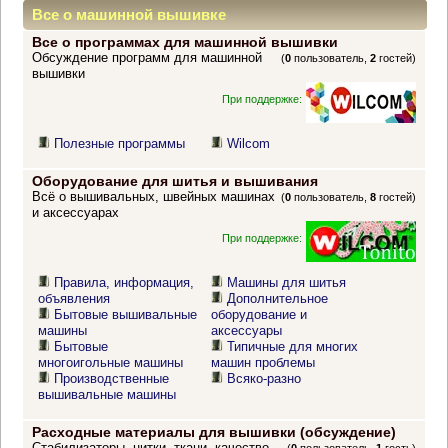
Все о машинной вышивке
Все о программах для машинной вышивки
Обсуждение программ для машинной
(
0
пользователь,
2
гостей)
вышивки
При поддержке:
Полезные программы
Wilcom
Оборудование для шитья и вышивания
Всё о вышивальных, швейных машинах
(
0
пользователь,
8
гостей)
и аксессуарах
При поддержке:
Правила, информация,
Машины для шитья
объявления
Дополнительное
Бытовые вышивальные
оборудование и
машины
аксессуары
Бытовые
Типичные для многих
многоигольные машины
машин проблемы
Производственные
Всяко-разно
вышивальные машины
Расходные материалы для вышивки (обсуждение)
Стабилизаторы, нитки, ткани, качество,