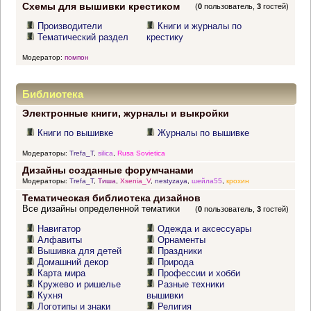
Схемы для вышивки крестиком
(
0
пользователь,
3
гостей)
Производители
Книги и журналы по
Тематический раздел
крестику
Модератор:
помпон
Библиотека
Электронные книги, журналы и выкройки
Книги по вышивке
Журналы по вышивке
Модераторы:
Trefa_T
,
silica
,
Rusa Sovietica
Дизайны созданные форумчанами
Модераторы:
Trefa_T
,
Тиша
,
Xsenia_V
,
nestyzaya
,
шейла55
,
крохин
Тематическая библиотека дизайнов
Все дизайны определенной тематики
(
0
пользователь,
3
гостей)
Навигатор
Одежда и аксессуары
Алфавиты
Орнаменты
Вышивка для детей
Праздники
Домашний декор
Природа
Карта мира
Профессии и хобби
Кружево и ришелье
Разные техники
Кухня
вышивки
Логотипы и знаки
Религия