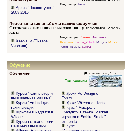
Модератор:
Tomin
Архив "Похвастушек"
2009-2016
Персональные альбомы наших форумчан
С возможностью выполнения работ на
(
0
пользователь,
2
гостей)
заказ
Модераторы:
Клеома
,
Антонина
,
Xsenia_V (Oksana
Пимошка
,
Xsenia_V
,
listik
,
Маруся
,
Mazzy
,
Vushkan)
Tomin
,
Мирьям
,
cemka
Обучение
Обучение
(
0
пользователь,
1
гость)
При поддержке:
Курсы "Компьютер и
Уроки Pe-Design от
вышивальная машина"
Tonito
Курсы "Embird для
Уроки Wilcom от Tonito
начинающих"
Курс " Акварель.
Шрифты и надписи в
Трапунто. Стежка. Мягкая
Wilcom
игрушка в Embird Studio"
Курсы по технологии
от Tonito
машинной вышивки
Курс
Wilcom. Начальный
"Акварель+трапунто в