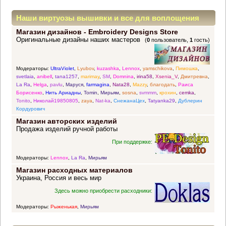
Наши виртуозы вышивки и все для воплощения
Магазин дизайнов - Embroidery Designs Store
прекрасных идей
Оригинальные дизайны наших мастеров
(
0
пользователь,
1
гость)
Модераторы:
UltraViolet
,
Lyubov
,
kuzashka
,
Lennox
,
yamschikova
,
Пимошка
,
svetlaia
,
anibell
,
tana1257
,
marimay
,
SM
,
Domnina
,
irina58
,
Xsenia_V
,
Дмитревна
,
La Ra
,
Helga
,
pavlu
,
Маруся
,
farmagina
,
Nata28
,
Mazzy
,
благодать
,
Раиса
Борисенко
,
Нить Ариадны
,
Tomin
,
Мирьям
,
sosna
,
svmmm
,
крохин
,
cemka
,
Tonito
,
Николай19850805
,
zaya
,
Nat-ka
,
СнежанаЦех
,
Tatyanka29
,
Дублерин
Кордурович
Магазин авторских изделий
Продажа изделий ручной работы
При поддержке:
Модераторы:
Lennox
,
La Ra
,
Мирьям
Магазин расходных материалов
Украина, Россия и весь мир
Здесь можно приобрести расходники:
Модераторы:
Рыженькая
,
Мирьям