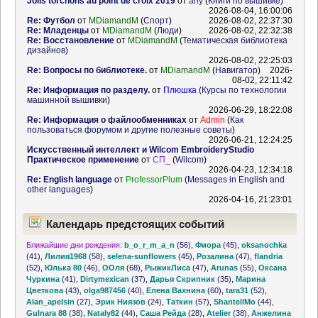
Jolis torchons au point de croix 2019
от
ariy
(
Книги по вышивке
)
2026-08-04, 16:00:06
Re: Футбол
от
MDiamandM
(
Спорт
)
2026-08-02, 22:37:30
Re: Младенцы
от
MDiamandM
(
Люди
)
2026-08-02, 22:32:38
Re: Восстановление
от
MDiamandM
(
Тематическая библиотека
дизайнов
)
2026-08-02, 22:25:03
Re: Вопросы по библиотеке.
от
MDiamandM
(
Навигатор
)
2026-
08-02, 22:11:42
Re: Информация по разделу.
от
Плюшка
(
Курсы по технологии
машинной вышивки
)
2026-06-29, 18:22:08
Re: Информация о файлообменниках
от
Admin
(
Как
пользоваться форумом и другие полезные советы
)
2026-06-21, 12:24:25
Искусственный интеллект и Wilcom EmbroideryStudio
Практическое применение
от
СП_
(
Wilcom
)
2026-04-23, 12:34:18
Re: English language
от
ProfessorPlum
(
Messages in English and
other languages
)
2026-04-16, 21:23:01
Календарь предстоящих событий
Ближайшие дни рождения:
b_o_r_m_a_n
(56)
,
Фиора
(45)
,
oksanochka
(41)
,
Лилия1968
(58)
,
selena-sunflowers
(45)
,
Розалина
(47)
,
flandria
(52)
,
Юлька 80
(46)
,
ООля
(68)
,
РыжикЛиса
(47)
,
Arunas
(55)
,
Оксана
Чуркина
(41)
,
Dirtymexican
(37)
,
Дарья Скрипник
(35)
,
Марина
Цветкова
(43)
,
olga987456
(40)
,
Елена Вахнина
(60)
,
tara31
(52)
,
Alan_apelsin
(27)
,
Эрик Ниязов
(24)
,
Таткин
(57)
,
ShantellMo
(44)
,
Gulnara 88
(38)
,
Nataly82
(44)
,
Саша Рейда
(28)
,
Atelier
(38)
,
Анжелина