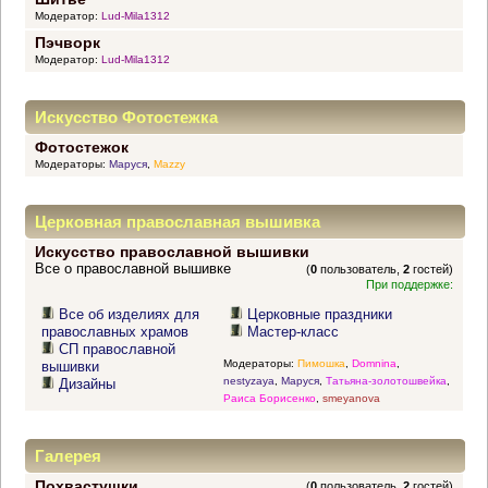
Модератор:
Lud-Mila1312
Пэчворк
Модератор:
Lud-Mila1312
Искусство Фотостежка
Фотостежок
Модераторы:
Маруся
,
Mazzy
Церковная православная вышивка
Искусство православной вышивки
Все о православной вышивке
(
0
пользователь,
2
гостей)
При поддержке:
Все об изделиях для
Церковные праздники
православных храмов
Мастер-класс
СП православной
Модераторы:
Пимошка
,
Domnina
,
вышивки
nestyzaya
,
Маруся
,
Татьяна-золотошвейка
,
Дизайны
Раиса Борисенко
,
smeyanova
Галерея
Похвастушки
(
0
пользователь,
2
гостей)