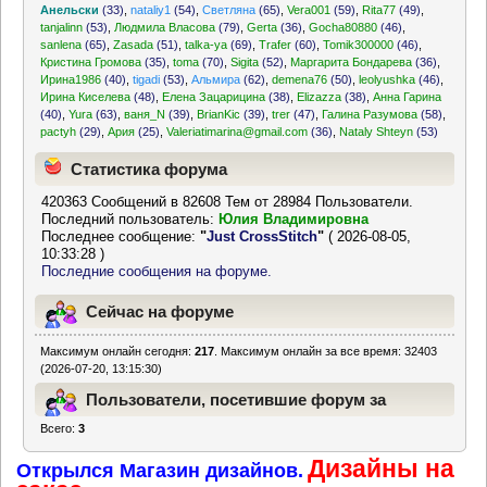
Анельски
(33)
,
nataliy1
(54)
,
Светляна
(65)
,
Vera001
(59)
,
Rita77
(49)
,
tanjalinn
(53)
,
Людмила Власова
(79)
,
Gerta
(36)
,
Gocha80880
(46)
,
sanlena
(65)
,
Zasada
(51)
,
talka-ya
(69)
,
Trafer
(60)
,
Tomik300000
(46)
,
Кристина Громова
(35)
,
toma
(70)
,
Sigita
(52)
,
Маргарита Бондарева
(36)
,
Ирина1986
(40)
,
tigadi
(53)
,
Альмира
(62)
,
demena76
(50)
,
leolyushka
(46)
,
Ирина Киселева
(48)
,
Елена Зацарицина
(38)
,
Elizazza
(38)
,
Анна Гарина
(40)
,
Yura
(63)
,
ваня_N
(39)
,
BrianKic
(39)
,
trer
(47)
,
Галина Разумова
(58)
,
pactyh
(29)
,
Ария
(25)
,
Valeriatimarina@gmail.com
(36)
,
Nataly Shteyn
(53)
Статистика форума
420363 Сообщений в 82608 Тем от 28984 Пользователи.
Последний пользователь:
Юлия Владимировна
Последнее сообщение:
"
Just CrossStitch
"
( 2026-08-05,
10:33:28 )
Последние сообщения на форуме.
Сейчас на форуме
Максимум онлайн сегодня:
217
. Максимум онлайн за все время: 32403
(2026-07-20, 13:15:30)
Пользователи, посетившие форум за
Всего:
3
последние 24 часа
Дизайны на
Открылся Магазин дизайнов.