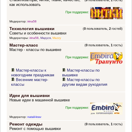
(
0
пользователь,
1
гость)
как использовать
При поддержке:
Модератор:
irina58
Технология вышивки
(
0
пользователь,
2
гостей)
Советы и особенности вышивки
Модераторы:
irina58
,
Маруся
,
Mazzy
Мастер-класс
(
0
пользователь,
1
гость)
Мастер - классы по вышивке
При поддержке:
Мастер-классы к
Мастер-классы по
новогодним праздникам
вышивке
Весенние мастер-
Мастер-классы по
классы
другим видам рукоделия
Идеи для вышивки
Новые идеи в машинной вышивке
При поддержке:
Модератор:
natali-krav
Ремонт одежды
(
0
пользователь,
1
гость)
Ремонт с помощью вышивки