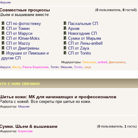
Мирьям
Совместные процессы
(
0
пользователь,
8
гостей)
Шьем и вышиваем вместе
СП по фотостежку
Пасхальные СП
СП от Томин
Архив
СП от Маруси
Новогодние СП
СП от Юлии-Moks
Сумки от Мирьям
СП от Mazzy
СП от Лены-anibell
СП от Дмитревны
СП от Zaya
Игрушки от Пимошки и
СП от Tonito
другие СП
Модераторы:
Пимошка
,
anibell
,
Дмитревна
,
Маруся
,
Mazzy
,
Раиса Борисенко
,
Tomin
,
Мирьям
,
Tonito
,
zaya
что с ним связано
Шитье кожи: МК для начинающих и профессионалов
Работа с кожей. Все секреты при шитье из кожи.
Модератор:
Мирьям
Сумки. Шьем & вышиваем
(
0
пользователь,
1
гость)
Модератор:
Борисова