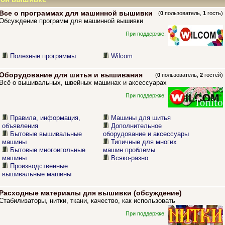
Все о программах для машинной вышивки
(
0
пользователь,
1
гость)
Обсуждение программ для машинной вышивки
При поддержке:
Полезные программы
Wilcom
Оборудование для шитья и вышивания
(
0
пользователь,
2
гостей)
Всё о вышивальных, швейных машинах и аксессуарах
При поддержке:
Правила, информация,
Машины для шитья
объявления
Дополнительное
Бытовые вышивальные
оборудование и аксессуары
машины
Типичные для многих
Бытовые многоигольные
машин проблемы
машины
Всяко-разно
Производственные
вышивальные машины
Расходные материалы для вышивки (обсуждение)
Стабилизаторы, нитки, ткани, качество, как использовать
При поддержке: