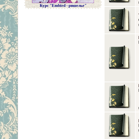
Курс "Embird - ришелье"