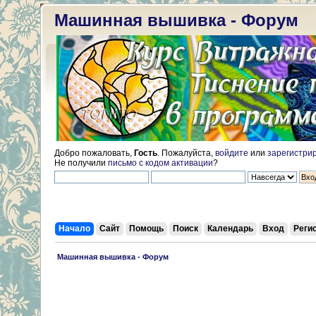
Машинная вышивка - Форум
Добро пожаловать,
Гость
. Пожалуйста,
войдите
или
зарегистри
Не получили
письмо с кодом активации
?
Начало
Сайт
Помощь
Поиск
Календарь
Вход
Реги
 Машинная вышивка - Форум