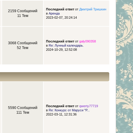
Последний ответ
от
Дмитрий Тришкин
2159 Сообщений
в
Аренда
11 Тем
2023-02-07, 20:24:14
Последний ответ
от
galy090358
3068 Сообщений
в
Re: Лунный календарь.
52 Тем
2024-10-29, 12:52:08
Последний ответ
от
qwerty77719
5590 Сообщений
в
Re: Конкурс от Маруси "Р...
111 Тем
2022-03-11, 12:31:36