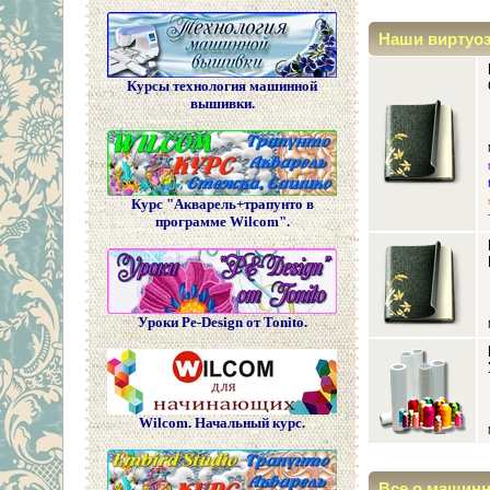
Наши виртуо
Курсы технология машинной
вышивки.
Курс "Акварель+трапунто в
программе Wilcom".
Уроки Pe-Design от Tonito.
Wilcom. Начальный курс.
Все о машин