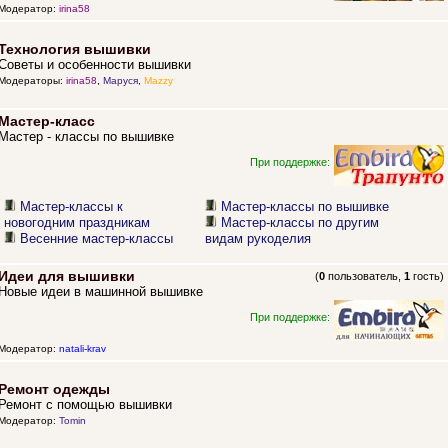
Модератор:
irina58
Технология вышивки
Советы и особенности вышивки
Модераторы:
irina58
,
Маруся
,
Mazzy
Мастер-класс
Мастер - классы по вышивке
При поддержке:
Мастер-классы к
Мастер-классы по вышивке
новогодним праздникам
Мастер-классы по другим
Весенние мастер-классы
видам рукоделия
Идеи для вышивки
(
0
пользователь,
1
гость)
Новые идеи в машинной вышивке
При поддержке:
Модератор:
natali-krav
Ремонт одежды
Ремонт с помощью вышивки
Модератор:
Tomin