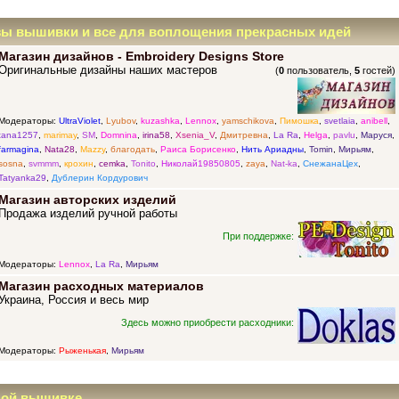
зы вышивки и все для воплощения прекрасных идей
Магазин дизайнов - Embroidery Designs Store
Оригинальные дизайны наших мастеров
(
0
пользователь,
5
гостей)
Модераторы:
UltraViolet
,
Lyubov
,
kuzashka
,
Lennox
,
yamschikova
,
Пимошка
,
svetlaia
,
anibell
,
tana1257
,
marimay
,
SM
,
Domnina
,
irina58
,
Xsenia_V
,
Дмитревна
,
La Ra
,
Helga
,
pavlu
,
Маруся
,
farmagina
,
Nata28
,
Mazzy
,
благодать
,
Раиса Борисенко
,
Нить Ариадны
,
Tomin
,
Мирьям
,
sosna
,
svmmm
,
крохин
,
cemka
,
Tonito
,
Николай19850805
,
zaya
,
Nat-ka
,
СнежанаЦех
,
Tatyanka29
,
Дублерин Кордурович
Магазин авторских изделий
Продажа изделий ручной работы
При поддержке:
Модераторы:
Lennox
,
La Ra
,
Мирьям
Магазин расходных материалов
Украина, Россия и весь мир
Здесь можно приобрести расходники:
Модераторы:
Рыженькая
,
Мирьям
ной вышивке