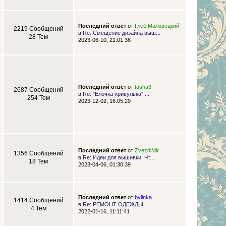
Последний ответ
от
Глеб Маловецкий
2219 Сообщений
в
Re: Смещение дизайна выш...
28 Тем
2023-06-10, 21:01:36
Последний ответ
от
tasha3
2687 Сообщений
в
Re: "Елочка-кривулька" ...
254 Тем
2023-12-02, 16:05:29
Последний ответ
от
ZvezdiMir
1356 Сообщений
в
Re: Идеи для вышивки. Чт...
18 Тем
2023-04-06, 01:30:39
Последний ответ
от
bylinka
1414 Сообщений
в
Re: РЕМОНТ ОДЕЖДЫ
4 Тем
2022-01-16, 11:11:41