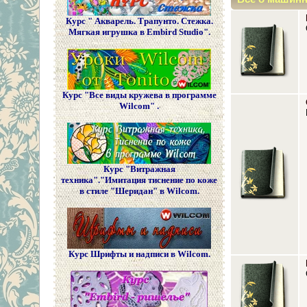
Курс " Акварель. Трапунто. Стежка.
Мягкая игрушка в Embird Studio".
Курс "Все виды кружева в программе
Wilcom" .
Курс "Витражная
техника"."Имитация тиснение по коже
в стиле "Шеридан" в Wilcom.
Курс Шрифты и надписи в Wilcom.