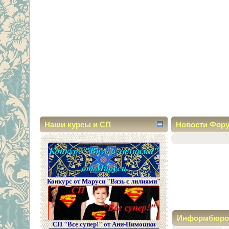
Наши курсы и СП
Новости Фор
Конкурс от Маруси "Вязь с лилиями"
Информбюро
СП "Все супер!" от Ани-Пимошки