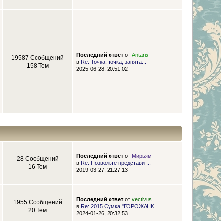
Последний ответ
от
Antaris
19587 Сообщений
в
Re: Точка, точка, запята...
158 Тем
2025-06-28, 20:51:02
Последний ответ
от
Мирьям
28 Сообщений
в
Re: Позвольте представит...
16 Тем
2019-03-27, 21:27:13
Последний ответ
от
vectivus
1955 Сообщений
в
Re: 2015 Сумка "ГОРОЖАНК...
20 Тем
2024-01-26, 20:32:53