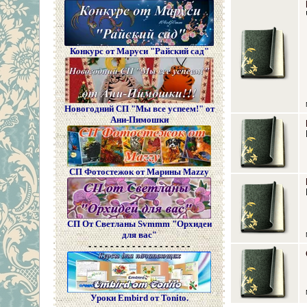
Конкурс от Маруси "Райский сад"
Новогодний СП "Мы все успеем!" от
Ани-Пимошки
СП Фотостежок от Марины Mazzy
СП От Светланы Svmmm "Орхидеи
для вас"
- - - - - - - - - - - - - - - - - - -
Уроки Embird от Tonito.