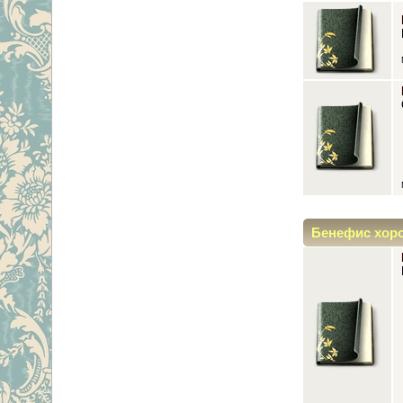
Бенефис хор