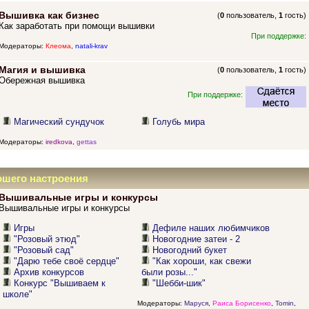
Вышивка как бизнес
(
0
пользователь,
1
гость)
Как заработать при помощи вышивки
При поддержке:
Модераторы:
Клеома
,
natali-krav
Магия и вышивка
(
0
пользователь,
1
гость)
Обережная вышивка
При поддержке:
Магический сундучок
Голубь мира
Модераторы:
iredkova
,
gettas
ошего настроения
Вышивальные игры и конкурсы
Вышивальные игры и конкурсы
Игры
Дефиле наших любимчиков
"Розовый этюд"
Новогодние затеи - 2
"Розовый сад"
Новогодний букет
"Дарю тебе своё сердце"
"Как хороши, как свежи
Архив конкурсов
были розы..."
Конкурс "Вышиваем к
"Шебби-шик"
школе"
Модераторы:
Маруся
,
Раиса Борисенко
,
Tomin
,