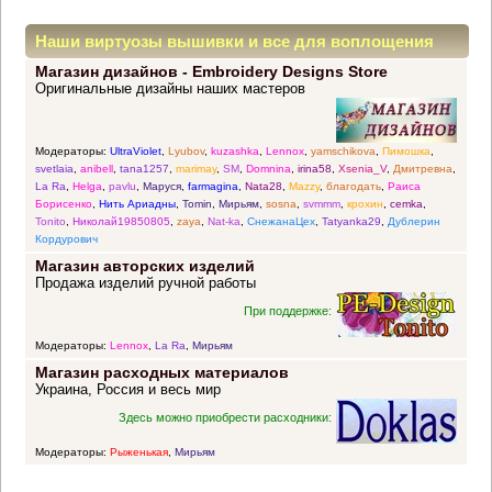
Наши виртуозы вышивки и все для воплощения
Магазин дизайнов - Embroidery Designs Store
прекрасных идей
Оригинальные дизайны наших мастеров
Модераторы:
UltraViolet
,
Lyubov
,
kuzashka
,
Lennox
,
yamschikova
,
Пимошка
,
svetlaia
,
anibell
,
tana1257
,
marimay
,
SM
,
Domnina
,
irina58
,
Xsenia_V
,
Дмитревна
,
La Ra
,
Helga
,
pavlu
,
Маруся
,
farmagina
,
Nata28
,
Mazzy
,
благодать
,
Раиса
Борисенко
,
Нить Ариадны
,
Tomin
,
Мирьям
,
sosna
,
svmmm
,
крохин
,
cemka
,
Tonito
,
Николай19850805
,
zaya
,
Nat-ka
,
СнежанаЦех
,
Tatyanka29
,
Дублерин
Кордурович
Магазин авторских изделий
Продажа изделий ручной работы
При поддержке:
Модераторы:
Lennox
,
La Ra
,
Мирьям
Магазин расходных материалов
Украина, Россия и весь мир
Здесь можно приобрести расходники:
Модераторы:
Рыженькая
,
Мирьям