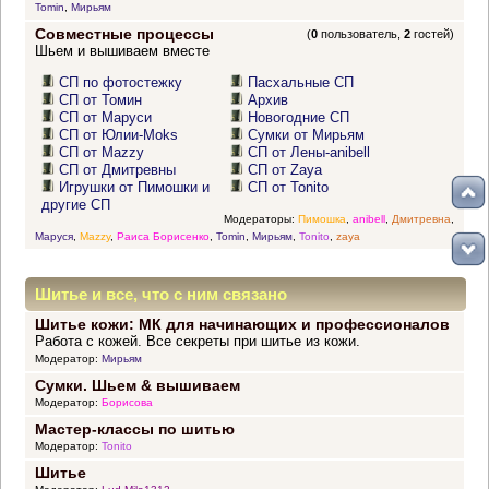
Tomin
,
Мирьям
Совместные процессы
(
0
пользователь,
2
гостей)
Шьем и вышиваем вместе
СП по фотостежку
Пасхальные СП
СП от Томин
Архив
СП от Маруси
Новогодние СП
СП от Юлии-Moks
Сумки от Мирьям
СП от Mazzy
СП от Лены-anibell
СП от Дмитревны
СП от Zaya
Игрушки от Пимошки и
СП от Tonito
другие СП
Модераторы:
Пимошка
,
anibell
,
Дмитревна
,
Маруся
,
Mazzy
,
Раиса Борисенко
,
Tomin
,
Мирьям
,
Tonito
,
zaya
Шитье и все, что с ним связано
Шитье кожи: МК для начинающих и профессионалов
Работа с кожей. Все секреты при шитье из кожи.
Модератор:
Мирьям
Сумки. Шьем & вышиваем
Модератор:
Борисова
Мастер-классы по шитью
Модератор:
Tonito
Шитье