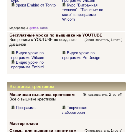
курс
программе Wilcom"
Уроки Embird от Tonito
Курс "Витражная
техника". "Тиснение по
коже" в программе
Wilcom
Модераторы:
gettas
,
Tomin
Бесплатные уроки по вышивке на YOUTUBE
Все ролики с YOUTUBE по созданию
(
0
пользователь,
1
гость)
дизайнов
Видео уроки по
Видео уроки по
программе Wilcom
программе Pe-Design
Видео уроки по
программе Embird.
Вышивка крестиком
Машинная вышивка крестиком
(
0
пользователь,
2
гостей)
Всё о вышивке крестиком
Программы
Творческая
лаборатория
Мастер-класс
Схемы для вышивки крестиком
(
0
пользователь,
1
гость)