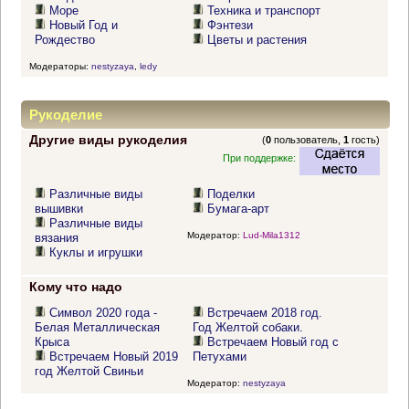
Море
Техника и транспорт
Новый Год и
Фэнтези
Рождество
Цветы и растения
Модераторы:
nestyzaya
,
ledy
Рукоделие
Другие виды рукоделия
(
0
пользователь,
1
гость)
При поддержке:
Различные виды
Поделки
вышивки
Бумага-арт
Различные виды
Модератор:
Lud-Mila1312
вязания
Куклы и игрушки
Кому что надо
Символ 2020 года -
Встречаем 2018 год.
Белая Металлическая
Год Желтой собаки.
Крыса
Встречаем Новый год с
Встречаем Новый 2019
Петухами
год Желтой Свиньи
Модератор:
nestyzaya