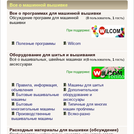
Все о машинной вышивке
Все о программах для машинной вышивки
Обсуждение программ для машинной
(
0
пользователь,
1
гость)
вышивки
При поддержке:
Полезные программы
Wilcom
Оборудование для шитья и вышивания
Всё о вышивальных, швейных машинах и
(
0
пользователь,
1
гость)
аксессуарах
При поддержке:
Правила, информация,
Машины для шитья
объявления
Дополнительное
Бытовые вышивальные
оборудование и
машины
аксессуары
Бытовые
Типичные для многих
многоигольные машины
машин проблемы
Производственные
Всяко-разно
вышивальные машины
Расходные материалы для вышивки (обсуждение)