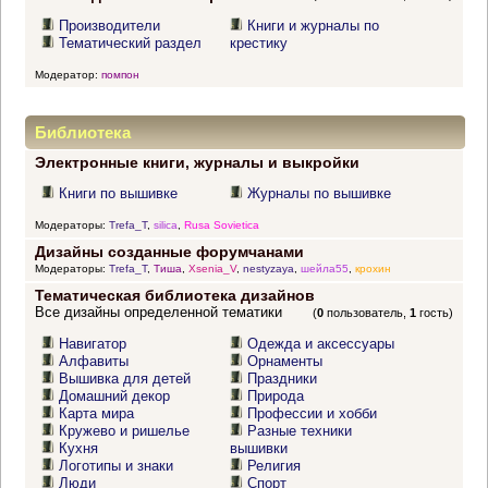
Производители
Книги и журналы по
Тематический раздел
крестику
Модератор:
помпон
Библиотека
Электронные книги, журналы и выкройки
Книги по вышивке
Журналы по вышивке
Модераторы:
Trefa_T
,
silica
,
Rusa Sovietica
Дизайны созданные форумчанами
Модераторы:
Trefa_T
,
Тиша
,
Xsenia_V
,
nestyzaya
,
шейла55
,
крохин
Тематическая библиотека дизайнов
Все дизайны определенной тематики
(
0
пользователь,
1
гость)
Навигатор
Одежда и аксессуары
Алфавиты
Орнаменты
Вышивка для детей
Праздники
Домашний декор
Природа
Карта мира
Профессии и хобби
Кружево и ришелье
Разные техники
Кухня
вышивки
Логотипы и знаки
Религия
Люди
Спорт