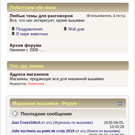
Поболтаем обо всем
Любые темы для разговоров
(
0
пользователь,
1
гость)
Все, что нас интересует, кроме вышивки
Поздравления
Мой дом
В мире животных
Архив форума
Начиная с 2009 -.....
Что, где, почем
Адреса магазинов
Магазины, продающие все для машинной вышивки
Модератор:
Рыженькая
Машинная вышивка - Форум -
Информационный центр
Последние сообщения
Just CrossStitch
от
ariy
(
Журналы по вышивке
)
2026-08-05,
10:33:28
Jolis torchons au point de croix 2019
от
ariy
(
Книги по вышивке
)