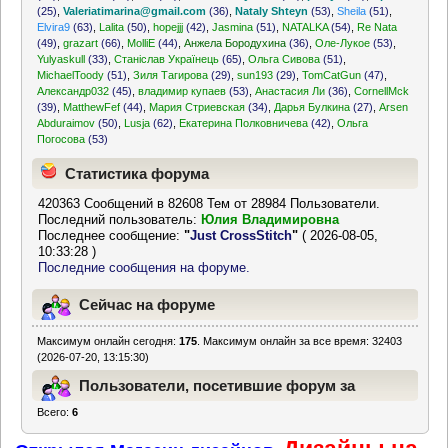
(25)
,
Valeriatimarina@gmail.com
(36)
,
Nataly Shteyn
(53)
,
Sheila
(51)
,
Elvira9
(63)
,
Lalita
(50)
,
hopejjj
(42)
,
Jasmina
(51)
,
NATALKA
(54)
,
Re Nata
(49)
,
grazart
(66)
,
MolliE
(44)
,
Анжела Бородухина
(36)
,
Оле-Лукое
(53)
,
Yulyaskull
(33)
,
Станіслав Українець
(65)
,
Ольга Сивова
(51)
,
MichaelToody
(51)
,
Зиля Тагирова
(29)
,
sun193
(29)
,
TomCatGun
(47)
,
Александр032
(45)
,
владимир купаев
(53)
,
Анастасия Ли
(36)
,
CornellMck
(39)
,
MatthewFef
(44)
,
Мария Стриевская
(34)
,
Дарья Булкина
(27)
,
Arsen
Abduraimov
(50)
,
Lusja
(62)
,
Екатерина Полковничева
(42)
,
Ольга
Погосова
(53)
Статистика форума
420363 Сообщений в 82608 Тем от 28984 Пользователи.
Последний пользователь:
Юлия Владимировна
Последнее сообщение:
"
Just CrossStitch
"
( 2026-08-05,
10:33:28 )
Последние сообщения на форуме.
Сейчас на форуме
Максимум онлайн сегодня:
175
. Максимум онлайн за все время: 32403
(2026-07-20, 13:15:30)
Пользователи, посетившие форум за
Всего:
6
последние 24 часа