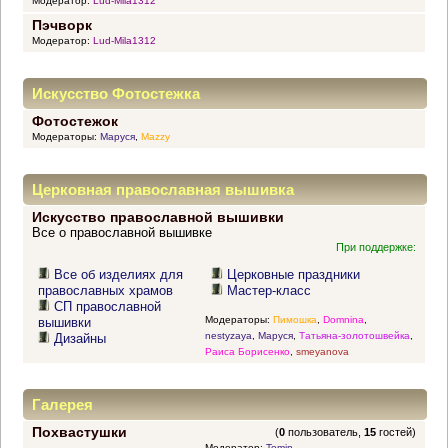
Модератор:
Lud-Mila1312
Пэчворк
Модератор:
Lud-Mila1312
Искусство Фотостежка
Фотостежок
Модераторы:
Маруся
,
Mazzy
Церковная православная вышивка
Искусство православной вышивки
Все о православной вышивке
При поддержке:
Все об изделиях для
Церковные праздники
православных храмов
Мастер-класс
СП православной
Модераторы:
Пимошка
,
Domnina
,
вышивки
nestyzaya
,
Маруся
,
Татьяна-золотошвейка
,
Дизайны
Раиса Борисенко
,
smeyanova
Галерея
Похвастушки
(
0
пользователь,
15
гостей)
Модератор:
Tomin