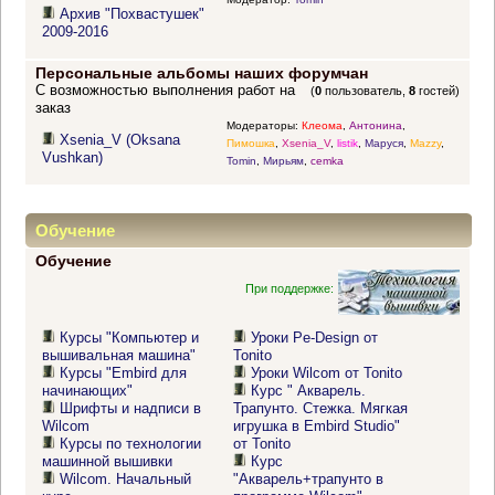
Архив "Похвастушек"
2009-2016
Персональные альбомы наших форумчан
С возможностью выполнения работ на
(
0
пользователь,
8
гостей)
заказ
Модераторы:
Клеома
,
Антонина
,
Xsenia_V (Oksana
Пимошка
,
Xsenia_V
,
listik
,
Маруся
,
Mazzy
,
Vushkan)
Tomin
,
Мирьям
,
cemka
Обучение
Обучение
При поддержке:
Курсы "Компьютер и
Уроки Pe-Design от
вышивальная машина"
Tonito
Курсы "Embird для
Уроки Wilcom от Tonito
начинающих"
Курс " Акварель.
Шрифты и надписи в
Трапунто. Стежка. Мягкая
Wilcom
игрушка в Embird Studio"
Курсы по технологии
от Tonito
машинной вышивки
Курс
Wilcom. Начальный
"Акварель+трапунто в