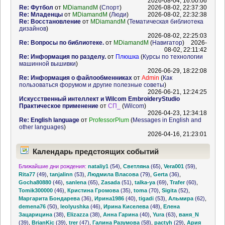
2026-08-04, 16:00:06
Re: Футбол
от
MDiamandM
(
Спорт
)
2026-08-02, 22:37:30
Re: Младенцы
от
MDiamandM
(
Люди
)
2026-08-02, 22:32:38
Re: Восстановление
от
MDiamandM
(
Тематическая библиотека
дизайнов
)
2026-08-02, 22:25:03
Re: Вопросы по библиотеке.
от
MDiamandM
(
Навигатор
)
2026-
08-02, 22:11:42
Re: Информация по разделу.
от
Плюшка
(
Курсы по технологии
машинной вышивки
)
2026-06-29, 18:22:08
Re: Информация о файлообменниках
от
Admin
(
Как
пользоваться форумом и другие полезные советы
)
2026-06-21, 12:24:25
Искусственный интеллект и Wilcom EmbroideryStudio
Практическое применение
от
СП_
(
Wilcom
)
2026-04-23, 12:34:18
Re: English language
от
ProfessorPlum
(
Messages in English and
other languages
)
2026-04-16, 21:23:01
Календарь предстоящих событий
Ближайшие дни рождения:
nataliy1
(54)
,
Светляна
(65)
,
Vera001
(59)
,
Rita77
(49)
,
tanjalinn
(53)
,
Людмила Власова
(79)
,
Gerta
(36)
,
Gocha80880
(46)
,
sanlena
(65)
,
Zasada
(51)
,
talka-ya
(69)
,
Trafer
(60)
,
Tomik300000
(46)
,
Кристина Громова
(35)
,
toma
(70)
,
Sigita
(52)
,
Маргарита Бондарева
(36)
,
Ирина1986
(40)
,
tigadi
(53)
,
Альмира
(62)
,
demena76
(50)
,
leolyushka
(46)
,
Ирина Киселева
(48)
,
Елена
Зацарицина
(38)
,
Elizazza
(38)
,
Анна Гарина
(40)
,
Yura
(63)
,
ваня_N
(39)
,
BrianKic
(39)
,
trer
(47)
,
Галина Разумова
(58)
,
pactyh
(29)
,
Ария