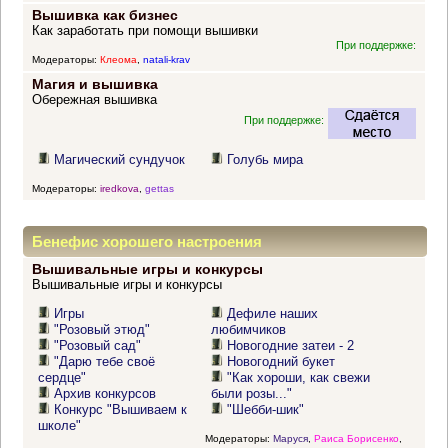
Вышивка как бизнес
Как заработать при помощи вышивки
При поддержке:
Модераторы:
Клеома
,
natali-krav
Магия и вышивка
Обережная вышивка
При поддержке:
Магический сундучок
Голубь мира
Модераторы:
iredkova
,
gettas
Бенефис хорошего настроения
Вышивальные игры и конкурсы
Вышивальные игры и конкурсы
Игры
Дефиле наших
"Розовый этюд"
любимчиков
"Розовый сад"
Новогодние затеи - 2
"Дарю тебе своё
Новогодний букет
сердце"
"Как хороши, как свежи
Архив конкурсов
были розы..."
Конкурс "Вышиваем к
"Шебби-шик"
школе"
Модераторы:
Маруся
,
Раиса Борисенко
,