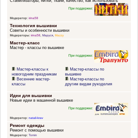
Стабилизаторы, нитки, ткани, качество, как использовать
При поддержке:
Модератор:
irina58
Технология вышивки
Советы и особенности вышивки
Модераторы:
irina58
,
Маруся
,
Mazzy
Мастер-класс
Мастер - классы по вышивке
При поддержке:
Мастер-классы к
Мастер-классы по
новогодним праздникам
вышивке
Весенние мастер-
Мастер-классы по
классы
другим видам рукоделия
Идеи для вышивки
Новые идеи в машинной вышивке
При поддержке:
Модератор:
natali-krav
Ремонт одежды
Ремонт с помощью вышивки
Модератор:
Tomin