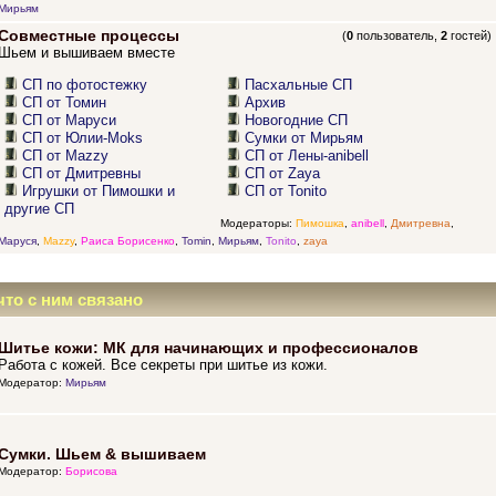
Мирьям
Совместные процессы
(
0
пользователь,
2
гостей)
Шьем и вышиваем вместе
СП по фотостежку
Пасхальные СП
СП от Томин
Архив
СП от Маруси
Новогодние СП
СП от Юлии-Moks
Сумки от Мирьям
СП от Mazzy
СП от Лены-anibell
СП от Дмитревны
СП от Zaya
Игрушки от Пимошки и
СП от Tonito
другие СП
Модераторы:
Пимошка
,
anibell
,
Дмитревна
,
Маруся
,
Mazzy
,
Раиса Борисенко
,
Tomin
,
Мирьям
,
Tonito
,
zaya
что с ним связано
Шитье кожи: МК для начинающих и профессионалов
Работа с кожей. Все секреты при шитье из кожи.
Модератор:
Мирьям
Сумки. Шьем & вышиваем
Модератор:
Борисова