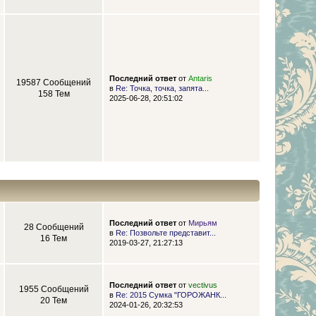
Последний ответ
от
Antaris
19587 Сообщений
в
Re: Точка, точка, запята...
158 Тем
2025-06-28, 20:51:02
Последний ответ
от
Мирьям
28 Сообщений
в
Re: Позвольте представит...
16 Тем
2019-03-27, 21:27:13
Последний ответ
от
vectivus
1955 Сообщений
в
Re: 2015 Сумка "ГОРОЖАНК...
20 Тем
2024-01-26, 20:32:53