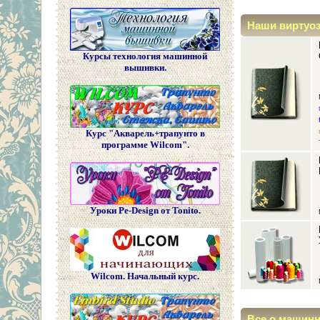
Наши виртуо
Курсы технология машинной
вышивки.
Курс "Акварель+трапунто в
программе Wilcom".
Уроки Pe-Design от Tonito.
Wilcom. Начальный курс.
Все о машин