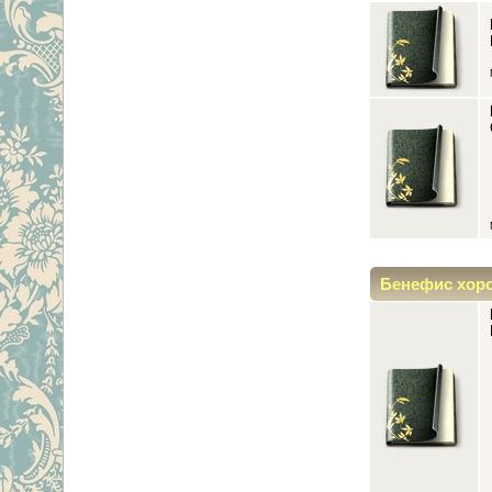
Бенефис хор