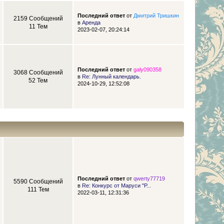
Последний ответ
от
Дмитрий Тришкин
2159 Сообщений
в
Аренда
11 Тем
2023-02-07, 20:24:14
Последний ответ
от
galy090358
3068 Сообщений
в
Re: Лунный календарь.
52 Тем
2024-10-29, 12:52:08
Последний ответ
от
qwerty77719
5590 Сообщений
в
Re: Конкурс от Маруси "Р...
111 Тем
2022-03-11, 12:31:36