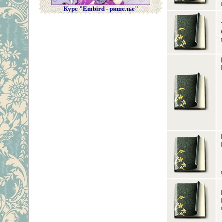
Курс "Embird - ришелье"