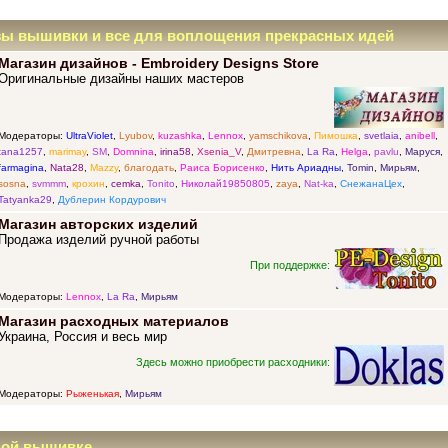
зы вышивки и все для воплощения прекрасных идей
Магазин дизайнов - Embroidery Designs Store
Оригинальные дизайны наших мастеров
Модераторы:
UltraViolet
,
Lyubov
,
kuzashka
,
Lennox
,
yamschikova
,
Пимошка
,
svetlaia
,
anibell
,
tana1257
,
marimay
,
SM
,
Domnina
,
irina58
,
Xsenia_V
,
Дмитревна
,
La Ra
,
Helga
,
pavlu
,
Маруся
,
farmagina
,
Nata28
,
Mazzy
,
благодать
,
Раиса Борисенко
,
Нить Ариадны
,
Tomin
,
Мирьям
,
sosna
,
svmmm
,
крохин
,
cemka
,
Tonito
,
Николай19850805
,
zaya
,
Nat-ka
,
СнежанаЦех
,
Tatyanka29
,
Дублерин Кордурович
Магазин авторских изделий
Продажа изделий ручной работы
При поддержке:
Модераторы:
Lennox
,
La Ra
,
Мирьям
Магазин расходных материалов
Украина, Россия и весь мир
Здесь можно приобрести расходники:
Модераторы:
Рыженькая
,
Мирьям
ной вышивке