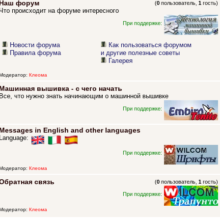
Наш форум
(
0
пользователь,
1
гость)
Что происходит на форуме интересного
При поддержке:
Новости форума
Как пользоваться форумом
Правила форума
и другие полезные советы
Галерея
Модератор:
Клеома
Машинная вышивка - с чего начать
Все, что нужно знать начинающим о машинной вышивке
При поддержке:
Messages in English and other languages
Language:
При поддержке:
Модератор:
Клеома
Обратная связь
(
0
пользователь,
1
гость)
При поддержке:
Модератор:
Клеома