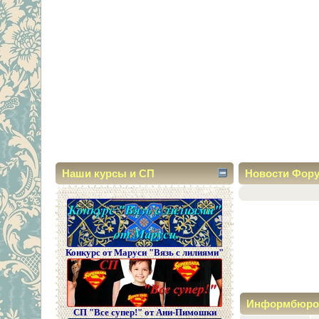
Наши курсы и СП
Новости Фор
Конкурс от Маруси "Вязь с лилиями"
Информбюро
СП "Все супер!" от Ани-Пимошки