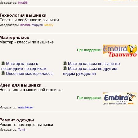
Модератор:
irina58
Технология вышивки
Советы и особенности вышивки
Модераторы:
irina58
,
Маруся
,
Mazzy
Мастер-класс
Мастер - классы по вышивке
При поддержке:
Мастер-классы к
Мастер-классы по вышивке
новогодним праздникам
Мастер-классы по другим
Весенние мастер-классы
видам рукоделия
Идеи для вышивки
Новые идеи в машинной вышивке
При поддержке:
Модератор:
natali-krav
Ремонт одежды
Ремонт с помощью вышивки
Модератор:
Tomin