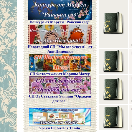
Конкурс от Маруси "Райский сад"
Новогодний СП "Мы все успеем!" от
Ани-Пимошки
СП Фотостежок от Марины Mazzy
СП От Светланы Svmmm "Орхидеи
для вас"
- - - - - - - - - - - - - - - - - - -
Уроки Embird от Tonito.