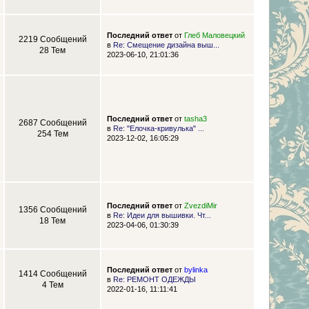
Последний ответ
от
Глеб Маловецкий
2219 Сообщений
в
Re: Смещение дизайна выш...
28 Тем
2023-06-10, 21:01:36
Последний ответ
от
tasha3
2687 Сообщений
в
Re: "Елочка-кривулька" ...
254 Тем
2023-12-02, 16:05:29
Последний ответ
от
ZvezdiMir
1356 Сообщений
в
Re: Идеи для вышивки. Чт...
18 Тем
2023-04-06, 01:30:39
Последний ответ
от
bylinka
1414 Сообщений
в
Re: РЕМОНТ ОДЕЖДЫ
4 Тем
2022-01-16, 11:11:41