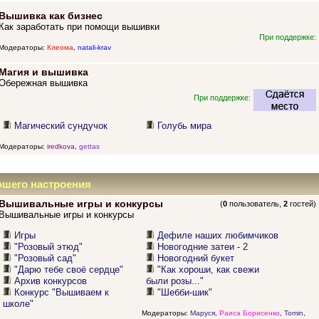
Вышивка как бизнес
Как заработать при помощи вышивки
При поддержке:
Модераторы:
Клеома
,
natali-krav
Магия и вышивка
Обережная вышивка
При поддержке:
Магический сундучок
Голубь мира
Модераторы:
iredkova
,
gettas
ошего настроения
Вышивальные игры и конкурсы
(
0
пользователь,
2
гостей)
Вышивальные игры и конкурсы
Игры
Дефиле наших любимчиков
"Розовый этюд"
Новогодние затеи - 2
"Розовый сад"
Новогодний букет
"Дарю тебе своё сердце"
"Как хороши, как свежи
Архив конкурсов
были розы..."
Конкурс "Вышиваем к
"Шебби-шик"
школе"
Модераторы:
Маруся
,
Раиса Борисенко
,
Tomin
,