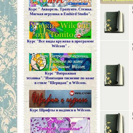
Курс " Акварель. Трапунто. Стежка.
Мягкая игрушка в Embird Studio".
Курс "Все виды кружева в программе
Wilcom" .
Курс "Витражная
техника"."Имитация тиснение по коже
в стиле "Шеридан" в Wilcom.
Курс Шрифты и надписи в Wilcom.