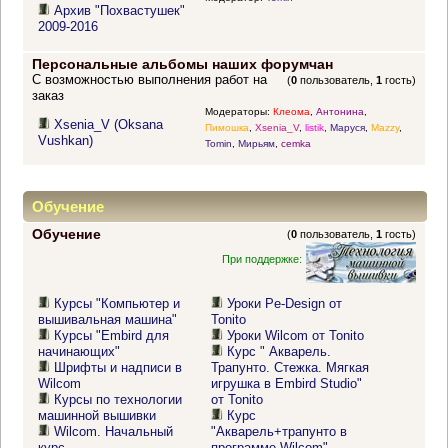
Архив "Похвастушек"
2009-2016
Персональные альбомы наших форумчан
С возможностью выполнения работ на
(
0
пользователь,
1
гость)
заказ
Модераторы:
Клеома
,
Антонина
,
Xsenia_V (Oksana
Пимошка
,
Xsenia_V
,
listik
,
Маруся
,
Mazzy
,
Vushkan)
Tomin
,
Мирьям
,
cemka
Обучение
Обучение
(
0
пользователь,
1
гость)
При поддержке:
Курсы "Компьютер и
Уроки Pe-Design от
вышивальная машина"
Tonito
Курсы "Embird для
Уроки Wilcom от Tonito
начинающих"
Курс " Акварель.
Шрифты и надписи в
Трапунто. Стежка. Мягкая
Wilcom
игрушка в Embird Studio"
Курсы по технологии
от Tonito
машинной вышивки
Курс
Wilcom. Начальный
"Акварель+трапунто в
курс
программе Wilcom"