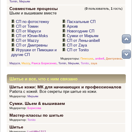
Tomin
,
Мирьям
Совместные процессы
(
0
пользователь,
1
гость)
Шьем и вышиваем вместе
СП по фотостежку
Пасхальные СП
СП от Томин
Архив
СП от Маруси
Новогодние СП
СП от Юлии-Moks
Сумки от Мирьям
СП от Mazzy
СП от Лены-anibell
СП от Дмитревны
СП от Zaya
Игрушки от Пимошки и
СП от Tonito
другие СП
Модераторы:
Пимошка
,
anibell
,
Дмитревна
,
Маруся
,
Mazzy
,
Раиса Борисенко
,
Tomin
,
Мирьям
,
Tonito
,
zaya
Шитье и все, что с ним связано
Шитье кожи: МК для начинающих и профессионалов
Работа с кожей. Все секреты при шитье из кожи.
Модератор:
Мирьям
Сумки. Шьем & вышиваем
Модератор:
Борисова
Мастер-классы по шитью
Модератор:
Tonito
Шитье
Модератор:
Lud-Mila1312