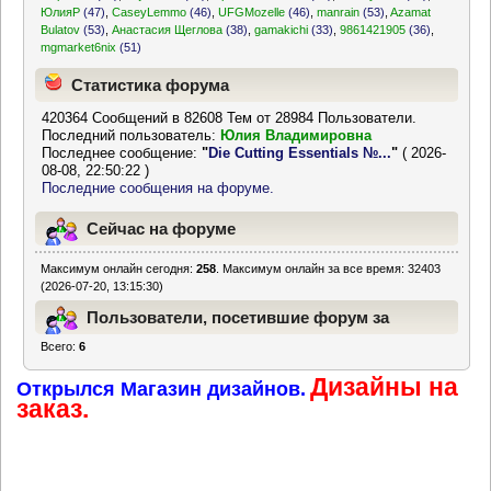
ЮлияР
(47)
,
CaseyLemmo
(46)
,
UFGMozelle
(46)
,
manrain
(53)
,
Azamat
Bulatov
(53)
,
Анастасия Щеглова
(38)
,
gamakichi
(33)
,
9861421905
(36)
,
mgmarket6nix
(51)
Статистика форума
420364 Сообщений в 82608 Тем от 28984 Пользователи.
Последний пользователь:
Юлия Владимировна
Последнее сообщение:
"
Die Cutting Essentials №...
"
( 2026-
08-08, 22:50:22 )
Последние сообщения на форуме.
Сейчас на форуме
Максимум онлайн сегодня:
258
. Максимум онлайн за все время: 32403
(2026-07-20, 13:15:30)
Пользователи, посетившие форум за
Всего:
6
последние 24 часа
Дизайны на
Открылся Магазин дизайнов.
заказ.