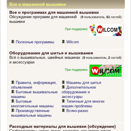
Все о машинной вышивке
Все о программах для машинной вышивки
Обсуждение программ для машинной
(
0
пользователь,
61
гостей)
вышивки
При поддержке:
Полезные программы
Wilcom
Оборудование для шитья и вышивания
Всё о вышивальных, швейных машинах
(
0
пользователь,
2
гостей)
и аксессуарах
При поддержке:
Правила, информация,
Машины для шитья
объявления
Дополнительное
Бытовые вышивальные
оборудование и
машины
аксессуары
Бытовые
Типичные для многих
многоигольные машины
машин проблемы
Производственные
Всяко-разно
вышивальные машины
Расходные материалы для вышивки (обсуждение)
Стабилизаторы, нитки, ткани, качество, как использовать