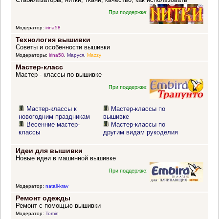
При поддержке:
Модератор:
irina58
Технология вышивки
Советы и особенности вышивки
Модераторы:
irina58
,
Маруся
,
Mazzy
Мастер-класс
Мастер - классы по вышивке
При поддержке:
Мастер-классы к
Мастер-классы по
новогодним праздникам
вышивке
Весенние мастер-
Мастер-классы по
классы
другим видам рукоделия
Идеи для вышивки
Новые идеи в машинной вышивке
При поддержке:
Модератор:
natali-krav
Ремонт одежды
Ремонт с помощью вышивки
Модератор:
Tomin