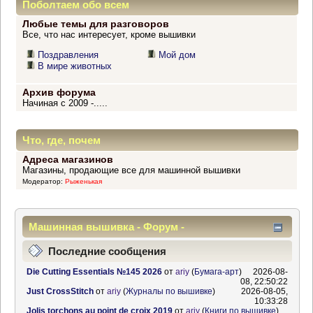
Поболтаем обо всем
Любые темы для разговоров
Все, что нас интересует, кроме вышивки
Поздравления
Мой дом
В мире животных
Архив форума
Начиная с 2009 -.....
Что, где, почем
Адреса магазинов
Магазины, продающие все для машинной вышивки
Модератор:
Рыженькая
Машинная вышивка - Форум -
Информационный центр
Последние сообщения
Die Cutting Essentials №145 2026
от
ariy
(
Бумага-арт
)
2026-08-
08, 22:50:22
Just CrossStitch
от
ariy
(
Журналы по вышивке
)
2026-08-05,
10:33:28
Jolis torchons au point de croix 2019
от
ariy
(
Книги по вышивке
)