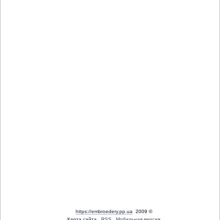
https://embroedery.pp.ua
2009 ©
Карта сайта
RSS
Мобильная версия