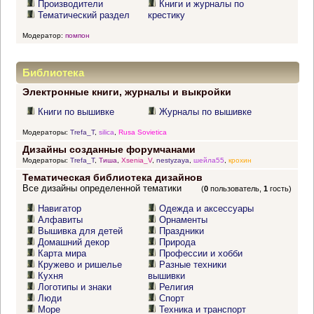
Производители
Книги и журналы по
Тематический раздел
крестику
Модератор:
помпон
Библиотека
Электронные книги, журналы и выкройки
Книги по вышивке
Журналы по вышивке
Модераторы:
Trefa_T
,
silica
,
Rusa Sovietica
Дизайны созданные форумчанами
Модераторы:
Trefa_T
,
Тиша
,
Xsenia_V
,
nestyzaya
,
шейла55
,
крохин
Тематическая библиотека дизайнов
Все дизайны определенной тематики
(
0
пользователь,
1
гость)
Навигатор
Одежда и аксессуары
Алфавиты
Орнаменты
Вышивка для детей
Праздники
Домашний декор
Природа
Карта мира
Профессии и хобби
Кружево и ришелье
Разные техники
Кухня
вышивки
Логотипы и знаки
Религия
Люди
Спорт
Море
Техника и транспорт