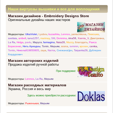
Наши виртуозы вышивки и все для воплощения
Магазин дизайнов - Embroidery Designs Store
прекрасных идей
Оригинальные дизайны наших мастеров
Модераторы:
UltraViolet
,
Lyubov
,
kuzashka
,
Lennox
,
yamschikova
,
Пимошка
,
svetlaia
,
anibell
,
tana1257
,
marimay
,
SM
,
Domnina
,
irina58
,
Xsenia_V
,
Дмитревна
,
La Ra
,
Helga
,
pavlu
,
Маруся
,
farmagina
,
Nata28
,
Mazzy
,
благодать
,
Раиса
Борисенко
,
Нить Ариадны
,
Tomin
,
Мирьям
,
sosna
,
svmmm
,
крохин
,
cemka
,
Tonito
,
Николай19850805
,
zaya
,
Nat-ka
,
СнежанаЦех
,
Tatyanka29
,
Дублерин
Кордурович
Магазин авторских изделий
Продажа изделий ручной работы
При поддержке:
Модераторы:
Lennox
,
La Ra
,
Мирьям
Магазин расходных материалов
Украина, Россия и весь мир
Здесь можно приобрести расходники:
Модераторы:
Рыженькая
,
Мирьям