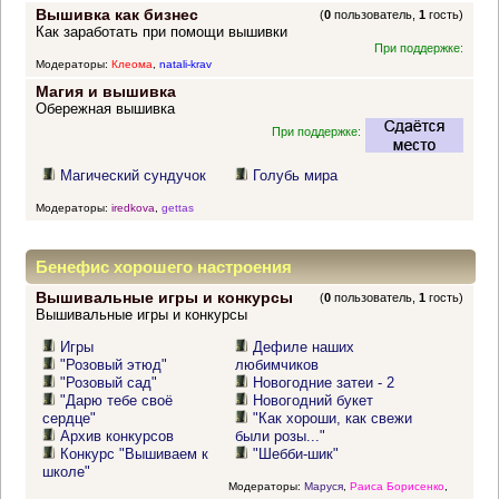
Вышивка как бизнес
(
0
пользователь,
1
гость)
Как заработать при помощи вышивки
При поддержке:
Модераторы:
Клеома
,
natali-krav
Магия и вышивка
Обережная вышивка
При поддержке:
Магический сундучок
Голубь мира
Модераторы:
iredkova
,
gettas
Бенефис хорошего настроения
Вышивальные игры и конкурсы
(
0
пользователь,
1
гость)
Вышивальные игры и конкурсы
Игры
Дефиле наших
"Розовый этюд"
любимчиков
"Розовый сад"
Новогодние затеи - 2
"Дарю тебе своё
Новогодний букет
сердце"
"Как хороши, как свежи
Архив конкурсов
были розы..."
Конкурс "Вышиваем к
"Шебби-шик"
школе"
Модераторы:
Маруся
,
Раиса Борисенко
,