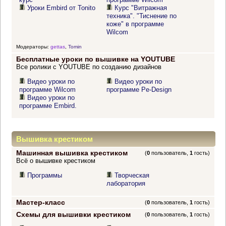
Уроки Embird от Tonito
Курс "Витражная
техника". "Тиснение по
коже" в программе
Wilcom
Модераторы:
gettas
,
Tomin
Бесплатные уроки по вышивке на YOUTUBE
Все ролики с YOUTUBE по созданию дизайнов
Видео уроки по
Видео уроки по
программе Wilcom
программе Pe-Design
Видео уроки по
программе Embird.
Вышивка крестиком
Машинная вышивка крестиком
(
0
пользователь,
1
гость)
Всё о вышивке крестиком
Программы
Творческая
лаборатория
Мастер-класс
(
0
пользователь,
1
гость)
Схемы для вышивки крестиком
(
0
пользователь,
1
гость)