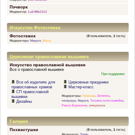
Пэчворк
Модератор:
Lud-Mila1312
Искусство Фотостежка
Фотостежок
(
0
пользователь,
1
гость)
Модераторы:
Маруся
,
Mazzy
Церковная православная вышивка
Искусство православной вышивки
Все о православной вышивке
При поддержке:
Все об изделиях для
Церковные праздники
православных храмов
Мастер-класс
СП православной
Модераторы:
Пимошка
,
Domnina
,
вышивки
nestyzaya
,
Маруся
,
Татьяна-золотошвейка
,
Дизайны
Раиса Борисенко
,
smeyanova
Галерея
Похвастушки
(
0
пользователь,
1
гость)
Модератор:
Tomin