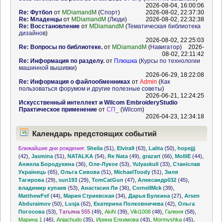
2026-08-04, 16:00:06
Re: Футбол
от
MDiamandM
(
Спорт
)
2026-08-02, 22:37:30
Re: Младенцы
от
MDiamandM
(
Люди
)
2026-08-02, 22:32:38
Re: Восстановление
от
MDiamandM
(
Тематическая библиотека
дизайнов
)
2026-08-02, 22:25:03
Re: Вопросы по библиотеке.
от
MDiamandM
(
Навигатор
)
2026-
08-02, 22:11:42
Re: Информация по разделу.
от
Плюшка
(
Курсы по технологии
машинной вышивки
)
2026-06-29, 18:22:08
Re: Информация о файлообменниках
от
Admin
(
Как
пользоваться форумом и другие полезные советы
)
2026-06-21, 12:24:25
Искусственный интеллект и Wilcom EmbroideryStudio
Практическое применение
от
СП_
(
Wilcom
)
2026-04-23, 12:34:18
Календарь предстоящих событий
Ближайшие дни рождения:
Sheila
(51)
,
Elvira9
(63)
,
Lalita
(50)
,
hopejjj
(42)
,
Jasmina
(51)
,
NATALKA
(54)
,
Re Nata
(49)
,
grazart
(66)
,
MolliE
(44)
,
Анжела Бородухина
(36)
,
Оле-Лукое
(53)
,
Yulyaskull
(33)
,
Станіслав
Українець
(65)
,
Ольга Сивова
(51)
,
MichaelToody
(51)
,
Зиля
Тагирова
(29)
,
sun193
(29)
,
TomCatGun
(47)
,
Александр032
(45)
,
владимир купаев
(53)
,
Анастасия Ли
(36)
,
CornellMck
(39)
,
MatthewFef
(44)
,
Мария Стриевская
(34)
,
Дарья Булкина
(27)
,
Arsen
Abduraimov
(50)
,
Lusja
(62)
,
Екатерина Полковничева
(42)
,
Ольга
Погосова
(53)
,
Татьяна 555
(49)
,
AkiN
(39)
,
Viki1008
(48)
,
Галюня
(58)
,
Марина 1
(46)
,
Anjachudo
(35)
,
Ирина Елхимова
(43)
,
Mormyshka
(45)
,