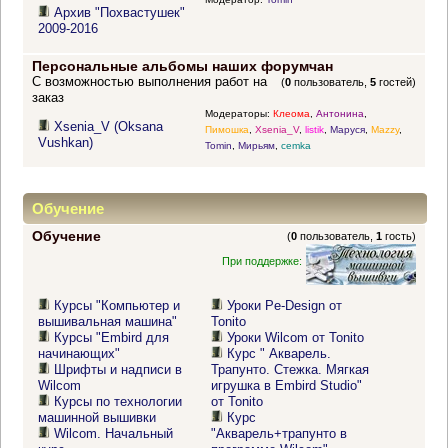
Архив "Похвастушек"
2009-2016
Персональные альбомы наших форумчан
С возможностью выполнения работ на
(
0
пользователь,
5
гостей)
заказ
Модераторы:
Клеома
,
Антонина
,
Xsenia_V (Oksana
Пимошка
,
Xsenia_V
,
listik
,
Маруся
,
Mazzy
,
Vushkan)
Tomin
,
Мирьям
,
cemka
Обучение
Обучение
(
0
пользователь,
1
гость)
При поддержке:
Курсы "Компьютер и
Уроки Pe-Design от
вышивальная машина"
Tonito
Курсы "Embird для
Уроки Wilcom от Tonito
начинающих"
Курс " Акварель.
Шрифты и надписи в
Трапунто. Стежка. Мягкая
Wilcom
игрушка в Embird Studio"
Курсы по технологии
от Tonito
машинной вышивки
Курс
Wilcom. Начальный
"Акварель+трапунто в