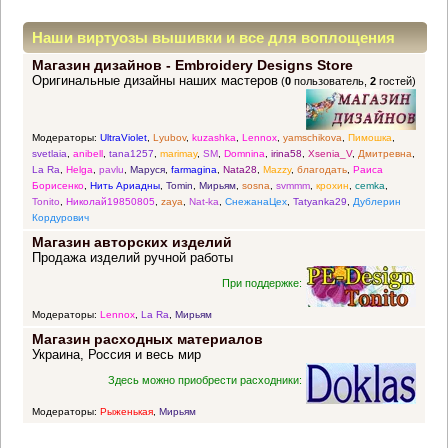
Наши виртуозы вышивки и все для воплощения
Магазин дизайнов - Embroidery Designs Store
прекрасных идей
Оригинальные дизайны наших мастеров
(
0
пользователь,
2
гостей)
Модераторы:
UltraViolet
,
Lyubov
,
kuzashka
,
Lennox
,
yamschikova
,
Пимошка
,
svetlaia
,
anibell
,
tana1257
,
marimay
,
SM
,
Domnina
,
irina58
,
Xsenia_V
,
Дмитревна
,
La Ra
,
Helga
,
pavlu
,
Маруся
,
farmagina
,
Nata28
,
Mazzy
,
благодать
,
Раиса
Борисенко
,
Нить Ариадны
,
Tomin
,
Мирьям
,
sosna
,
svmmm
,
крохин
,
cemka
,
Tonito
,
Николай19850805
,
zaya
,
Nat-ka
,
СнежанаЦех
,
Tatyanka29
,
Дублерин
Кордурович
Магазин авторских изделий
Продажа изделий ручной работы
При поддержке:
Модераторы:
Lennox
,
La Ra
,
Мирьям
Магазин расходных материалов
Украина, Россия и весь мир
Здесь можно приобрести расходники:
Модераторы:
Рыженькая
,
Мирьям