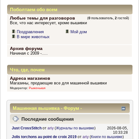
Поболтаем обо всем
Любые темы для разговоров
(
0
пользователь,
2
гостей)
Все, что нас интересует, кроме вышивки
Поздравления
Мой дом
В мире животных
Архив форума
Начиная с 2009 -.....
Что, где, почем
Адреса магазинов
Магазины, продающие все для машинной вышивки
Модератор:
Рыженькая
Машинная вышивка - Форум -
Информационный центр
Последние сообщения
Just CrossStitch
от
ariy
(
Журналы по вышивке
)
2026-08-05,
10:33:28
Jolis torchons au point de croix 2019
от
ariy
(
Книги по вышивке
)