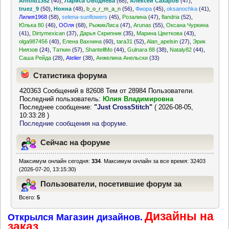
Arnold1352
(40)
,
Лариса Оводнева
(68)
,
Алексей Сахаров
(47)
,
truez_9
(50)
,
Нонна
(48)
,
b_o_r_m_a_n
(56)
,
Фиора
(45)
,
oksanochka
(41)
,
Лилия1968
(58)
,
selena-sunflowers
(45)
,
Розалина
(47)
,
flandria
(52)
,
Юлька 80
(46)
,
ООля
(68)
,
РыжикЛиса
(47)
,
Arunas
(55)
,
Оксана Чуркина
(41)
,
Dirtymexican
(37)
,
Дарья Скрипник
(35)
,
Марина Цветкова
(43)
,
olga987456
(40)
,
Елена Вахнина
(60)
,
tara31
(52)
,
Alan_apelsin
(27)
,
Эрик
Ниязов
(24)
,
Таткин
(57)
,
ShantellMo
(44)
,
Gulnara 88
(38)
,
Nataly82
(44)
,
Саша Рейда
(28)
,
Atelier
(38)
,
Анжелина Анельски
(33)
Статистика форума
420363 Сообщений в 82608 Тем от 28984 Пользователи.
Последний пользователь:
Юлия Владимировна
Последнее сообщение:
"
Just CrossStitch
"
( 2026-08-05,
10:33:28 )
Последние сообщения на форуме.
Сейчас на форуме
Максимум онлайн сегодня:
334
. Максимум онлайн за все время: 32403
(2026-07-20, 13:15:30)
Пользователи, посетившие форум за
Всего:
5
последние 24 часа
Дизайны на
Открылся Магазин дизайнов.
заказ.