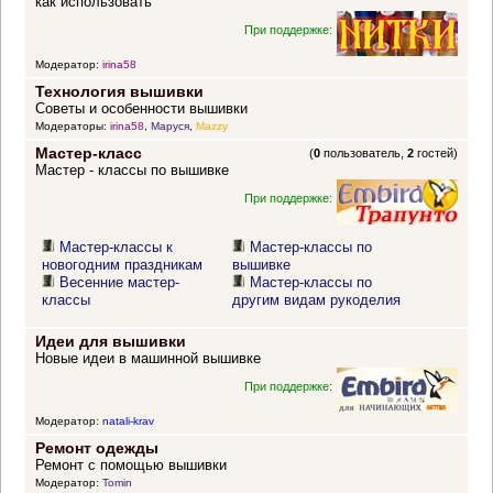
как использовать
При поддержке:
Модератор:
irina58
Технология вышивки
Советы и особенности вышивки
Модераторы:
irina58
,
Маруся
,
Mazzy
Мастер-класс
(
0
пользователь,
2
гостей)
Мастер - классы по вышивке
При поддержке:
Мастер-классы к
Мастер-классы по
новогодним праздникам
вышивке
Весенние мастер-
Мастер-классы по
классы
другим видам рукоделия
Идеи для вышивки
Новые идеи в машинной вышивке
При поддержке:
Модератор:
natali-krav
Ремонт одежды
Ремонт с помощью вышивки
Модератор:
Tomin