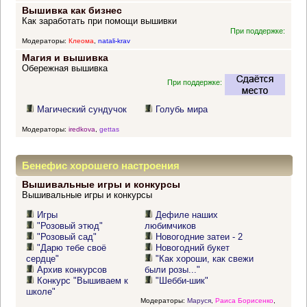
Вышивка как бизнес
Как заработать при помощи вышивки
При поддержке:
Модераторы:
Клеома
,
natali-krav
Магия и вышивка
Обережная вышивка
При поддержке:
Магический сундучок
Голубь мира
Модераторы:
iredkova
,
gettas
Бенефис хорошего настроения
Вышивальные игры и конкурсы
Вышивальные игры и конкурсы
Игры
Дефиле наших
"Розовый этюд"
любимчиков
"Розовый сад"
Новогодние затеи - 2
"Дарю тебе своё
Новогодний букет
сердце"
"Как хороши, как свежи
Архив конкурсов
были розы..."
Конкурс "Вышиваем к
"Шебби-шик"
школе"
Модераторы:
Маруся
,
Раиса Борисенко
,