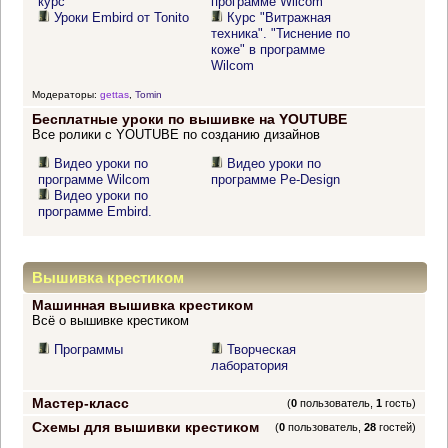
курс
программе Wilcom"
Уроки Embird от Tonito
Курс "Витражная
техника". "Тиснение по
коже" в программе
Wilcom
Модераторы:
gettas
,
Tomin
Бесплатные уроки по вышивке на YOUTUBE
Все ролики с YOUTUBE по созданию дизайнов
Видео уроки по
Видео уроки по
программе Wilcom
программе Pe-Design
Видео уроки по
программе Embird.
Вышивка крестиком
Машинная вышивка крестиком
Всё о вышивке крестиком
Программы
Творческая
лаборатория
Мастер-класс
(
0
пользователь,
1
гость)
Схемы для вышивки крестиком
(
0
пользователь,
28
гостей)