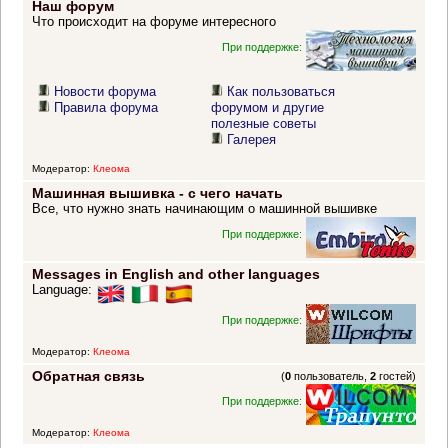
Наш форум
Что происходит на форуме интересного
При поддержке:
Новости форума
Как пользоваться
Правила форума
форумом и другие
полезные советы
Галерея
Модератор:
Клеома
Машинная вышивка - с чего начать
Все, что нужно знать начинающим о машинной вышивке
При поддержке:
Messages in English and other languages
Language:
При поддержке:
Модератор:
Клеома
Обратная связь
(
0
пользователь,
2
гостей)
При поддержке:
Модератор:
Клеома