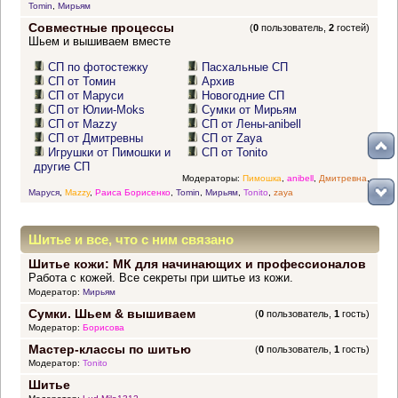
Tomin
,
Мирьям
Совместные процессы
(
0
пользователь,
2
гостей)
Шьем и вышиваем вместе
СП по фотостежку
Пасхальные СП
СП от Томин
Архив
СП от Маруси
Новогодние СП
СП от Юлии-Moks
Сумки от Мирьям
СП от Mazzy
СП от Лены-anibell
СП от Дмитревны
СП от Zaya
Игрушки от Пимошки и
СП от Tonito
другие СП
Модераторы:
Пимошка
,
anibell
,
Дмитревна
,
Маруся
,
Mazzy
,
Раиса Борисенко
,
Tomin
,
Мирьям
,
Tonito
,
zaya
Шитье и все, что с ним связано
Шитье кожи: МК для начинающих и профессионалов
Работа с кожей. Все секреты при шитье из кожи.
Модератор:
Мирьям
Сумки. Шьем & вышиваем
(
0
пользователь,
1
гость)
Модератор:
Борисова
Мастер-классы по шитью
(
0
пользователь,
1
гость)
Модератор:
Tonito
Шитье