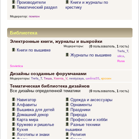
Производители
Книги и журналы по
Тематический раздел
крестику
Модератор:
помпон
Библиотека
Электронные книги, журналы и выкройки
Модераторы:
(
0
пользователь,
1
гость)
Книги по вышивке
Trefa_T
,
Журналы по вышивке
silica
,
Rusa
Sovietica
Дизайны созданные форумчанами
Модераторы:
Trefa_T
,
Тиша
,
Xsenia_V
,
nestyzaya
,
шейла55
,
крохин
Тематическая библиотека дизайнов
Все дизайны определенной тематики
(
0
пользователь,
1
гость)
Навигатор
Одежда и аксессуары
Алфавиты
Орнаменты
Вышивка для детей
Праздники
Домашний декор
Природа
Карта мира
Профессии и хобби
Кружево и ришелье
Разные техники
Кухня
вышивки
Логотипы и знаки
Религия