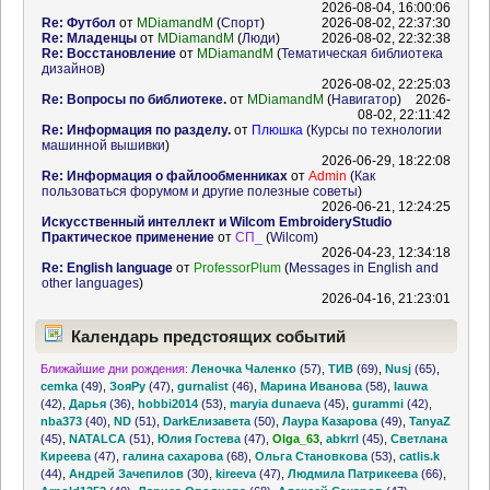
2026-08-04, 16:00:06
Re: Футбол
от
MDiamandM
(
Спорт
)
2026-08-02, 22:37:30
Re: Младенцы
от
MDiamandM
(
Люди
)
2026-08-02, 22:32:38
Re: Восстановление
от
MDiamandM
(
Тематическая библиотека
дизайнов
)
2026-08-02, 22:25:03
Re: Вопросы по библиотеке.
от
MDiamandM
(
Навигатор
)
2026-
08-02, 22:11:42
Re: Информация по разделу.
от
Плюшка
(
Курсы по технологии
машинной вышивки
)
2026-06-29, 18:22:08
Re: Информация о файлообменниках
от
Admin
(
Как
пользоваться форумом и другие полезные советы
)
2026-06-21, 12:24:25
Искусственный интеллект и Wilcom EmbroideryStudio
Практическое применение
от
СП_
(
Wilcom
)
2026-04-23, 12:34:18
Re: English language
от
ProfessorPlum
(
Messages in English and
other languages
)
2026-04-16, 21:23:01
Календарь предстоящих событий
Ближайшие дни рождения:
Леночка Чаленко
(57)
,
ТИВ
(69)
,
Nusj
(65)
,
cemka
(49)
,
ЗояРу
(47)
,
gurnalist
(46)
,
Марина Иванова
(58)
,
lauwa
(42)
,
Дарья
(36)
,
hobbi2014
(53)
,
maryia dunaeva
(45)
,
gurammi
(42)
,
nba373
(40)
,
ND
(51)
,
DarkЕлизавета
(50)
,
Лаура Казарова
(49)
,
TanyaZ
(45)
,
NATALCA
(51)
,
Юлия Гостева
(47)
,
Olga_63
,
abkrrl
(45)
,
Светлана
Киреева
(47)
,
галина сахарова
(68)
,
Ольга Становкова
(53)
,
catlis.k
(44)
,
Андрей Зачепилов
(30)
,
kireeva
(47)
,
Людмила Патрикеева
(66)
,