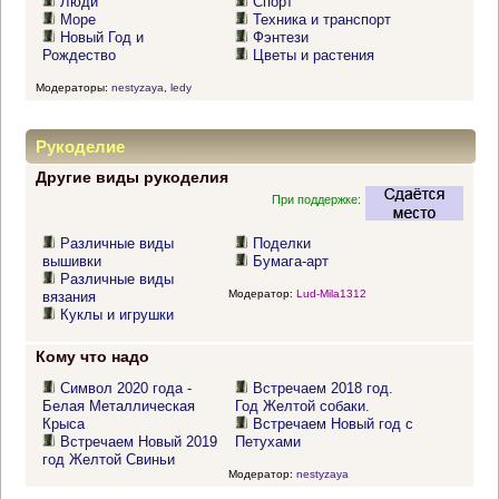
Люди
Спорт
Море
Техника и транспорт
Новый Год и
Фэнтези
Рождество
Цветы и растения
Модераторы:
nestyzaya
,
ledy
Рукоделие
Другие виды рукоделия
При поддержке:
Различные виды
Поделки
вышивки
Бумага-арт
Различные виды
Модератор:
Lud-Mila1312
вязания
Куклы и игрушки
Кому что надо
Символ 2020 года -
Встречаем 2018 год.
Белая Металлическая
Год Желтой собаки.
Крыса
Встречаем Новый год с
Встречаем Новый 2019
Петухами
год Желтой Свиньи
Модератор:
nestyzaya