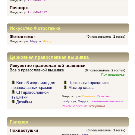
Модератор:
Lud-Mila1312
Пэчворк
Модератор:
Lud-Mila1312
Искусство Фотостежка
Фотостежок
(
0
пользователь,
1
гость)
Модераторы:
Маруся
,
Mazzy
Церковная православная вышивка
Искусство православной вышивки
Все о православной вышивке
(
0
пользователь,
2
гостей)
При поддержке:
Все об изделиях для
Церковные праздники
православных храмов
Мастер-класс
СП православной
Модераторы:
Пимошка
,
Domnina
,
вышивки
nestyzaya
,
Маруся
,
Татьяна-золотошвейка
,
Дизайны
Раиса Борисенко
,
smeyanova
Галерея
Похвастушки
(
0
пользователь,
1
гость)
Модератор:
Tomin