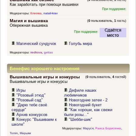
Как заработать при помощи вышивки
При поддержке:
Модераторы:
Клеома
,
natali-krav
Магия и вышивка
(
0
пользователь,
1
гость)
Обережная вышивка
При поддержке:
Магический сундучок
Голубь мира
Модераторы:
iredkova
,
gettas
Бенефис хорошего настроения
Вышивальные игры и конкурсы
(
0
пользователь,
4
гостей)
Вышивальные игры и конкурсы
Игры
Дефиле наших
"Розовый этюд"
любимчиков
"Розовый сад"
Новогодние затеи - 2
"Дарю тебе своё
Новогодний букет
сердце"
"Как хороши, как свежи
Архив конкурсов
были розы..."
Конкурс "Вышиваем к
"Шебби-шик"
школе"
Модераторы:
Маруся
,
Раиса Борисенко
,
Tomin
,
Мирьям