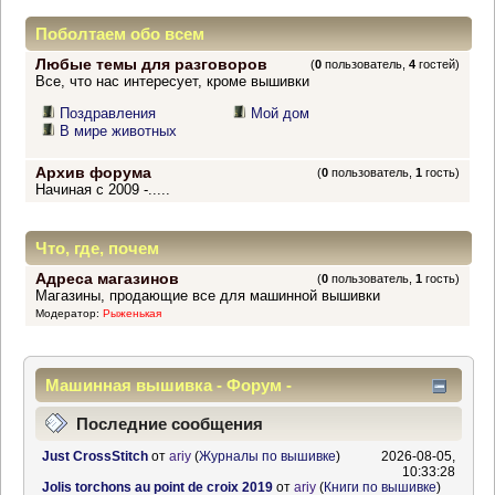
Поболтаем обо всем
Любые темы для разговоров
(
0
пользователь,
4
гостей)
Все, что нас интересует, кроме вышивки
Поздравления
Мой дом
В мире животных
Архив форума
(
0
пользователь,
1
гость)
Начиная с 2009 -.....
Что, где, почем
Адреса магазинов
(
0
пользователь,
1
гость)
Магазины, продающие все для машинной вышивки
Модератор:
Рыженькая
Машинная вышивка - Форум -
Информационный центр
Последние сообщения
Just CrossStitch
от
ariy
(
Журналы по вышивке
)
2026-08-05,
10:33:28
Jolis torchons au point de croix 2019
от
ariy
(
Книги по вышивке
)