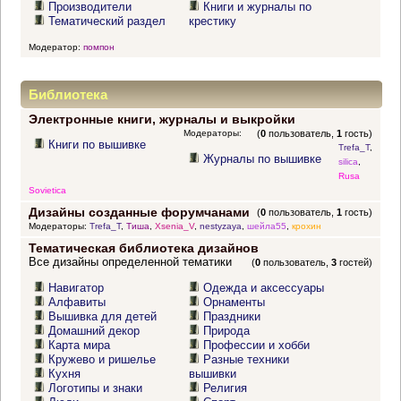
Производители
Книги и журналы по
Тематический раздел
крестику
Модератор:
помпон
Библиотека
Электронные книги, журналы и выкройки
Модераторы:
(
0
пользователь,
1
гость)
Книги по вышивке
Trefa_T
,
Журналы по вышивке
silica
,
Rusa
Sovietica
Дизайны созданные форумчанами
(
0
пользователь,
1
гость)
Модераторы:
Trefa_T
,
Тиша
,
Xsenia_V
,
nestyzaya
,
шейла55
,
крохин
Тематическая библиотека дизайнов
Все дизайны определенной тематики
(
0
пользователь,
3
гостей)
Навигатор
Одежда и аксессуары
Алфавиты
Орнаменты
Вышивка для детей
Праздники
Домашний декор
Природа
Карта мира
Профессии и хобби
Кружево и ришелье
Разные техники
Кухня
вышивки
Логотипы и знаки
Религия