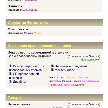
Модератор:
Lud-Mila1312
Пэчворк
Модератор:
Lud-Mila1312
Искусство Фотостежка
Фотостежок
Модераторы:
Маруся
,
Mazzy
Церковная православная вышивка
Искусство православной вышивки
Все о православной вышивке
(
0
пользователь,
3
гостей)
При поддержке:
Все об изделиях для
Церковные праздники
православных храмов
Мастер-класс
СП православной
Модераторы:
Пимошка
,
Domnina
,
вышивки
nestyzaya
,
Маруся
,
Татьяна-золотошвейка
,
Дизайны
Раиса Борисенко
,
smeyanova
Галерея
Похвастушки
(
0
пользователь,
5
гостей)
Модератор:
Tomin