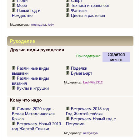
Люди
Спорт
Море
Техника и транспорт
Новый Год и
Фэнтези
Рождество
Цветы и растения
Модераторы:
nestyzaya
,
ledy
Рукоделие
Другие виды рукоделия
При поддержке:
Различные виды
Поделки
вышивки
Бумага-арт
Различные виды
Модератор:
Lud-Mila1312
вязания
Куклы и игрушки
Кому что надо
Символ 2020 года -
Встречаем 2018 год.
Белая Металлическая
Год Желтой собаки.
Крыса
Встречаем Новый год с
Встречаем Новый 2019
Петухами
год Желтой Свиньи
Модератор:
nestyzaya