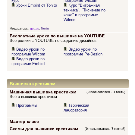
курс
программе Wilcom"
Уроки Embird от Tonito
Курс "Витражная
техника". "Тиснение по
коже" в программе
Wilcom
Модераторы:
gettas
,
Tomin
Бесплатные уроки по вышивке на YOUTUBE
Все ролики с YOUTUBE по созданию дизайнов
Видео уроки по
Видео уроки по
программе Wilcom
программе Pe-Design
Видео уроки по
программе Embird.
Вышивка крестиком
Машинная вышивка крестиком
(
0
пользователь,
1
гость)
Всё о вышивке крестиком
Программы
Творческая
лаборатория
Мастер-класс
Схемы для вышивки крестиком
(
0
пользователь,
7
гостей)