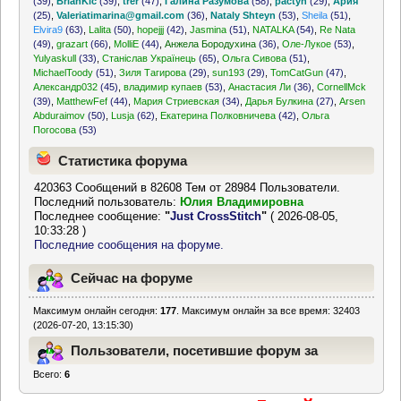
(39)
,
BrianKic
(39)
,
trer
(47)
,
Галина Разумова
(58)
,
pactyh
(29)
,
Ария
(25)
,
Valeriatimarina@gmail.com
(36)
,
Nataly Shteyn
(53)
,
Sheila
(51)
,
Elvira9
(63)
,
Lalita
(50)
,
hopejjj
(42)
,
Jasmina
(51)
,
NATALKA
(54)
,
Re Nata
(49)
,
grazart
(66)
,
MolliE
(44)
,
Анжела Бородухина
(36)
,
Оле-Лукое
(53)
,
Yulyaskull
(33)
,
Станіслав Українець
(65)
,
Ольга Сивова
(51)
,
MichaelToody
(51)
,
Зиля Тагирова
(29)
,
sun193
(29)
,
TomCatGun
(47)
,
Александр032
(45)
,
владимир купаев
(53)
,
Анастасия Ли
(36)
,
CornellMck
(39)
,
MatthewFef
(44)
,
Мария Стриевская
(34)
,
Дарья Булкина
(27)
,
Arsen
Abduraimov
(50)
,
Lusja
(62)
,
Екатерина Полковничева
(42)
,
Ольга
Погосова
(53)
Статистика форума
420363 Сообщений в 82608 Тем от 28984 Пользователи.
Последний пользователь:
Юлия Владимировна
Последнее сообщение:
"
Just CrossStitch
"
( 2026-08-05,
10:33:28 )
Последние сообщения на форуме.
Сейчас на форуме
Максимум онлайн сегодня:
177
. Максимум онлайн за все время: 32403
(2026-07-20, 13:15:30)
Пользователи, посетившие форум за
Всего:
6
последние 24 часа