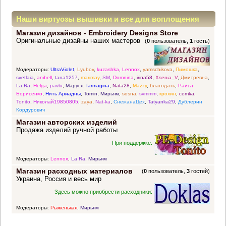
Наши виртуозы вышивки и все для воплощения
Магазин дизайнов - Embroidery Designs Store
прекрасных идей
Оригинальные дизайны наших мастеров
(
0
пользователь,
1
гость)
Модераторы:
UltraViolet
,
Lyubov
,
kuzashka
,
Lennox
,
yamschikova
,
Пимошка
,
svetlaia
,
anibell
,
tana1257
,
marimay
,
SM
,
Domnina
,
irina58
,
Xsenia_V
,
Дмитревна
,
La Ra
,
Helga
,
pavlu
,
Маруся
,
farmagina
,
Nata28
,
Mazzy
,
благодать
,
Раиса
Борисенко
,
Нить Ариадны
,
Tomin
,
Мирьям
,
sosna
,
svmmm
,
крохин
,
cemka
,
Tonito
,
Николай19850805
,
zaya
,
Nat-ka
,
СнежанаЦех
,
Tatyanka29
,
Дублерин
Кордурович
Магазин авторских изделий
Продажа изделий ручной работы
При поддержке:
Модераторы:
Lennox
,
La Ra
,
Мирьям
Магазин расходных материалов
(
0
пользователь,
3
гостей)
Украина, Россия и весь мир
Здесь можно приобрести расходники:
Модераторы:
Рыженькая
,
Мирьям