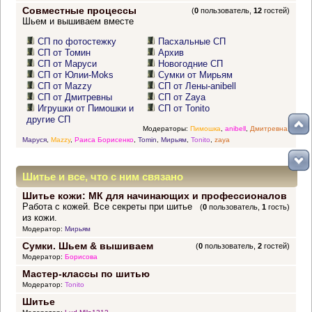
Совместные процессы
(
0
пользователь,
12
гостей)
Шьем и вышиваем вместе
СП по фотостежку
Пасхальные СП
СП от Томин
Архив
СП от Маруси
Новогодние СП
СП от Юлии-Moks
Сумки от Мирьям
СП от Mazzy
СП от Лены-anibell
СП от Дмитревны
СП от Zaya
Игрушки от Пимошки и
СП от Tonito
другие СП
Модераторы:
Пимошка
,
anibell
,
Дмитревна
,
Маруся
,
Mazzy
,
Раиса Борисенко
,
Tomin
,
Мирьям
,
Tonito
,
zaya
Шитье и все, что с ним связано
Шитье кожи: МК для начинающих и профессионалов
Работа с кожей. Все секреты при шитье
(
0
пользователь,
1
гость)
из кожи.
Модератор:
Мирьям
Сумки. Шьем & вышиваем
(
0
пользователь,
2
гостей)
Модератор:
Борисова
Мастер-классы по шитью
Модератор:
Tonito
Шитье