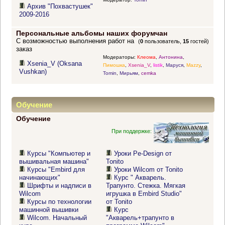
Архив "Похвастушек"
2009-2016
Персональные альбомы наших форумчан
С возможностью выполнения работ на
(
0
пользователь,
15
гостей)
заказ
Модераторы:
Клеома
,
Антонина
,
Xsenia_V (Oksana
Пимошка
,
Xsenia_V
,
listik
,
Маруся
,
Mazzy
,
Vushkan)
Tomin
,
Мирьям
,
cemka
Обучение
Обучение
При поддержке:
Курсы "Компьютер и
Уроки Pe-Design от
вышивальная машина"
Tonito
Курсы "Embird для
Уроки Wilcom от Tonito
начинающих"
Курс " Акварель.
Шрифты и надписи в
Трапунто. Стежка. Мягкая
Wilcom
игрушка в Embird Studio"
Курсы по технологии
от Tonito
машинной вышивки
Курс
Wilcom. Начальный
"Акварель+трапунто в