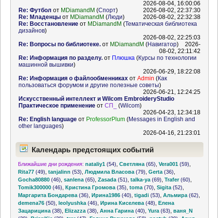
2026-08-04, 16:00:06
Re: Футбол
от
MDiamandM
(
Спорт
)
2026-08-02, 22:37:30
Re: Младенцы
от
MDiamandM
(
Люди
)
2026-08-02, 22:32:38
Re: Восстановление
от
MDiamandM
(
Тематическая библиотека
дизайнов
)
2026-08-02, 22:25:03
Re: Вопросы по библиотеке.
от
MDiamandM
(
Навигатор
)
2026-
08-02, 22:11:42
Re: Информация по разделу.
от
Плюшка
(
Курсы по технологии
машинной вышивки
)
2026-06-29, 18:22:08
Re: Информация о файлообменниках
от
Admin
(
Как
пользоваться форумом и другие полезные советы
)
2026-06-21, 12:24:25
Искусственный интеллект и Wilcom EmbroideryStudio
Практическое применение
от
СП_
(
Wilcom
)
2026-04-23, 12:34:18
Re: English language
от
ProfessorPlum
(
Messages in English and
other languages
)
2026-04-16, 21:23:01
Календарь предстоящих событий
Ближайшие дни рождения:
nataliy1
(54)
,
Светляна
(65)
,
Vera001
(59)
,
Rita77
(49)
,
tanjalinn
(53)
,
Людмила Власова
(79)
,
Gerta
(36)
,
Gocha80880
(46)
,
sanlena
(65)
,
Zasada
(51)
,
talka-ya
(69)
,
Trafer
(60)
,
Tomik300000
(46)
,
Кристина Громова
(35)
,
toma
(70)
,
Sigita
(52)
,
Маргарита Бондарева
(36)
,
Ирина1986
(40)
,
tigadi
(53)
,
Альмира
(62)
,
demena76
(50)
,
leolyushka
(46)
,
Ирина Киселева
(48)
,
Елена
Зацарицина
(38)
,
Elizazza
(38)
,
Анна Гарина
(40)
,
Yura
(63)
,
ваня_N