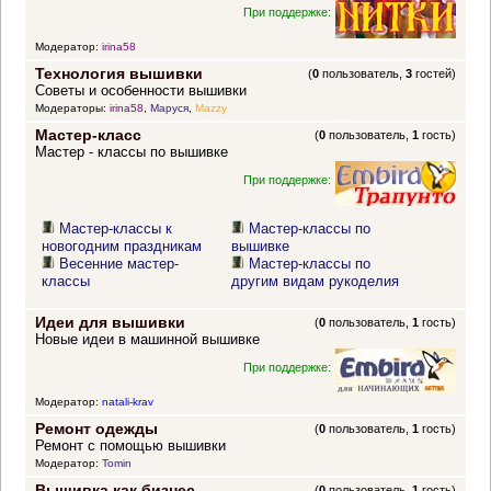
При поддержке:
Модератор:
irina58
Технология вышивки
(
0
пользователь,
3
гостей)
Советы и особенности вышивки
Модераторы:
irina58
,
Маруся
,
Mazzy
Мастер-класс
(
0
пользователь,
1
гость)
Мастер - классы по вышивке
При поддержке:
Мастер-классы к
Мастер-классы по
новогодним праздникам
вышивке
Весенние мастер-
Мастер-классы по
классы
другим видам рукоделия
Идеи для вышивки
(
0
пользователь,
1
гость)
Новые идеи в машинной вышивке
При поддержке:
Модератор:
natali-krav
Ремонт одежды
(
0
пользователь,
1
гость)
Ремонт с помощью вышивки
Модератор:
Tomin
Вышивка как бизнес
(
0
пользователь,
1
гость)