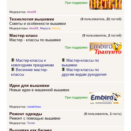
При поддержке:
Модератор:
irina58
Технология вышивки
(
0
пользователь,
21
гостей)
Советы и особенности вышивки
Модераторы:
irina58
,
Маруся
,
Mazzy
Мастер-класс
(
0
пользователь,
2
гостей)
Мастер - классы по вышивке
При поддержке:
Мастер-классы к
Мастер-классы по
новогодним праздникам
вышивке
Весенние мастер-
Мастер-классы по
классы
другим видам рукоделия
Идеи для вышивки
Новые идеи в машинной вышивке
При поддержке:
Модератор:
natali-krav
Ремонт одежды
(
0
пользователь,
1
гость)
Ремонт с помощью вышивки
Модератор:
Tomin
Вышивка как бизнес