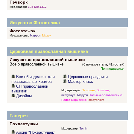
Пэчворк
Модератор:
Lud-Mila1312
Искусство Фотостежка
Фотостежок
Модераторы:
Маруся
,
Mazzy
Церковная православная вышивка
Искусство православной вышивки
Все о православной вышивке
(
0
пользователь,
41
гостей)
При поддержке:
Все об изделиях для
Церковные праздники
православных храмов
Мастер-класс
СП православной
Модераторы:
Пимошка
,
Domnina
,
вышивки
nestyzaya
,
Маруся
,
Татьяна-золотошвейка
,
Дизайны
Раиса Борисенко
,
smeyanova
Галерея
Похвастушки
Модератор:
Tomin
Архив "Похвастушек"