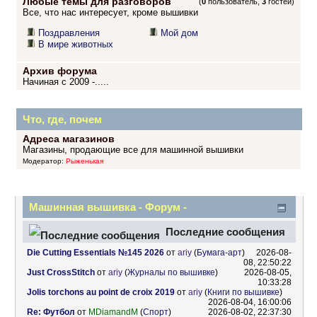
Любые темы для разговоров
(
0
пользователь,
3
гостей)
Все, что нас интересует, кроме вышивки
Поздравления
Мой дом
В мире животных
Архив форума
Начиная с 2009 -.....
Что, где, почем
Адреса магазинов
Магазины, продающие все для машинной вышивки
Модератор:
Рыженькая
Машинная вышивка - Форум -
Информационный центр
Последние сообщения
Die Cutting Essentials №145 2026
от
ariy
(
Бумага-арт
)
2026-08-
08, 22:50:22
Just CrossStitch
от
ariy
(
Журналы по вышивке
)
2026-08-05,
10:33:28
Jolis torchons au point de croix 2019
от
ariy
(
Книги по вышивке
)
2026-08-04, 16:00:06
Re: Футбол
от
MDiamandM
(
Спорт
)
2026-08-02, 22:37:30