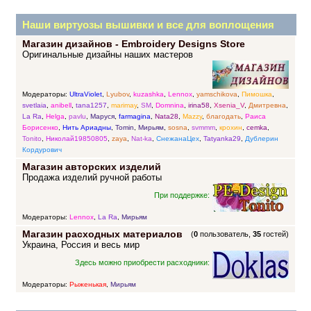
Наши виртуозы вышивки и все для воплощения
Магазин дизайнов - Embroidery Designs Store
прекрасных идей
Оригинальные дизайны наших мастеров
Модераторы:
UltraViolet
,
Lyubov
,
kuzashka
,
Lennox
,
yamschikova
,
Пимошка
,
svetlaia
,
anibell
,
tana1257
,
marimay
,
SM
,
Domnina
,
irina58
,
Xsenia_V
,
Дмитревна
,
La Ra
,
Helga
,
pavlu
,
Маруся
,
farmagina
,
Nata28
,
Mazzy
,
благодать
,
Раиса
Борисенко
,
Нить Ариадны
,
Tomin
,
Мирьям
,
sosna
,
svmmm
,
крохин
,
cemka
,
Tonito
,
Николай19850805
,
zaya
,
Nat-ka
,
СнежанаЦех
,
Tatyanka29
,
Дублерин
Кордурович
Магазин авторских изделий
Продажа изделий ручной работы
При поддержке:
Модераторы:
Lennox
,
La Ra
,
Мирьям
Магазин расходных материалов
(
0
пользователь,
35
гостей)
Украина, Россия и весь мир
Здесь можно приобрести расходники:
Модераторы:
Рыженькая
,
Мирьям