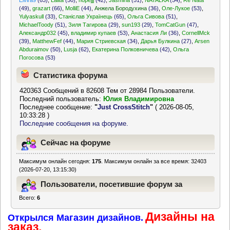
Elvira9
(63)
,
Lalita
(50)
,
hopejjj
(42)
,
Jasmina
(51)
,
NATALKA
(54)
,
Re Nata
(49)
,
grazart
(66)
,
MolliE
(44)
,
Анжела Бородухина
(36)
,
Оле-Лукое
(53)
,
Yulyaskull
(33)
,
Станіслав Українець
(65)
,
Ольга Сивова
(51)
,
MichaelToody
(51)
,
Зиля Тагирова
(29)
,
sun193
(29)
,
TomCatGun
(47)
,
Александр032
(45)
,
владимир купаев
(53)
,
Анастасия Ли
(36)
,
CornellMck
(39)
,
MatthewFef
(44)
,
Мария Стриевская
(34)
,
Дарья Булкина
(27)
,
Arsen
Abduraimov
(50)
,
Lusja
(62)
,
Екатерина Полковничева
(42)
,
Ольга
Погосова
(53)
Статистика форума
420363 Сообщений в 82608 Тем от 28984 Пользователи.
Последний пользователь:
Юлия Владимировна
Последнее сообщение:
"
Just CrossStitch
"
( 2026-08-05,
10:33:28 )
Последние сообщения на форуме.
Сейчас на форуме
Максимум онлайн сегодня:
175
. Максимум онлайн за все время: 32403
(2026-07-20, 13:15:30)
Пользователи, посетившие форум за
Всего:
6
последние 24 часа
Дизайны на
Открылся Магазин дизайнов.
заказ.