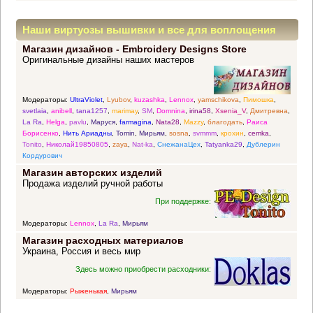
Наши виртуозы вышивки и все для воплощения
Магазин дизайнов - Embroidery Designs Store
прекрасных идей
Оригинальные дизайны наших мастеров
Модераторы:
UltraViolet
,
Lyubov
,
kuzashka
,
Lennox
,
yamschikova
,
Пимошка
,
svetlaia
,
anibell
,
tana1257
,
marimay
,
SM
,
Domnina
,
irina58
,
Xsenia_V
,
Дмитревна
,
La Ra
,
Helga
,
pavlu
,
Маруся
,
farmagina
,
Nata28
,
Mazzy
,
благодать
,
Раиса
Борисенко
,
Нить Ариадны
,
Tomin
,
Мирьям
,
sosna
,
svmmm
,
крохин
,
cemka
,
Tonito
,
Николай19850805
,
zaya
,
Nat-ka
,
СнежанаЦех
,
Tatyanka29
,
Дублерин
Кордурович
Магазин авторских изделий
Продажа изделий ручной работы
При поддержке:
Модераторы:
Lennox
,
La Ra
,
Мирьям
Магазин расходных материалов
Украина, Россия и весь мир
Здесь можно приобрести расходники:
Модераторы:
Рыженькая
,
Мирьям