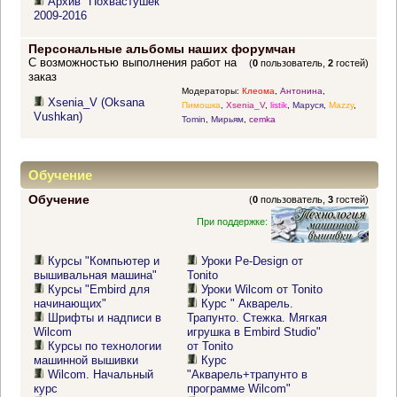
Архив "Похвастушек"
2009-2016
Персональные альбомы наших форумчан
С возможностью выполнения работ на
(
0
пользователь,
2
гостей)
заказ
Модераторы:
Клеома
,
Антонина
,
Xsenia_V (Oksana
Пимошка
,
Xsenia_V
,
listik
,
Маруся
,
Mazzy
,
Vushkan)
Tomin
,
Мирьям
,
cemka
Обучение
Обучение
(
0
пользователь,
3
гостей)
При поддержке:
Курсы "Компьютер и
Уроки Pe-Design от
вышивальная машина"
Tonito
Курсы "Embird для
Уроки Wilcom от Tonito
начинающих"
Курс " Акварель.
Шрифты и надписи в
Трапунто. Стежка. Мягкая
Wilcom
игрушка в Embird Studio"
Курсы по технологии
от Tonito
машинной вышивки
Курс
Wilcom. Начальный
"Акварель+трапунто в
курс
программе Wilcom"