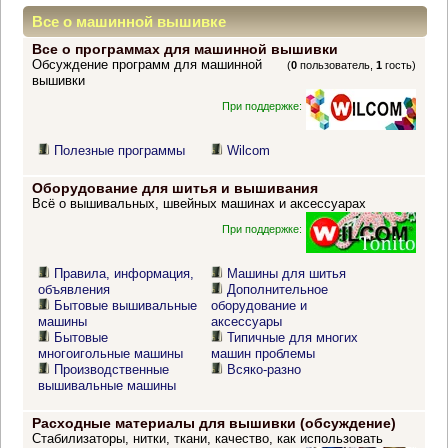
Все о машинной вышивке
Все о программах для машинной вышивки
Обсуждение программ для машинной
(
0
пользователь,
1
гость)
вышивки
При поддержке:
Полезные программы
Wilcom
Оборудование для шитья и вышивания
Всё о вышивальных, швейных машинах и аксессуарах
При поддержке:
Правила, информация,
Машины для шитья
объявления
Дополнительное
Бытовые вышивальные
оборудование и
машины
аксессуары
Бытовые
Типичные для многих
многоигольные машины
машин проблемы
Производственные
Всяко-разно
вышивальные машины
Расходные материалы для вышивки (обсуждение)
Стабилизаторы, нитки, ткани, качество, как использовать