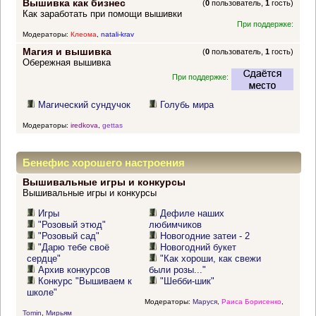
Вышивка как бизнес
(
0
пользователь,
1
гость)
Как заработать при помощи вышивки
При поддержке:
Модераторы:
Клеома
,
natali-krav
Магия и вышивка
(
0
пользователь,
1
гость)
Обережная вышивка
При поддержке:
Магический сундучок
Голубь мира
Модераторы:
iredkova
,
gettas
Бенефис хорошего настроения
Вышивальные игры и конкурсы
Вышивальные игры и конкурсы
Игры
Дефиле наших
"Розовый этюд"
любимчиков
"Розовый сад"
Новогодние затеи - 2
"Дарю тебе своё
Новогодний букет
сердце"
"Как хороши, как свежи
Архив конкурсов
были розы..."
Конкурс "Вышиваем к
"Шебби-шик"
школе"
Модераторы:
Маруся
,
Раиса Борисенко
,
Tomin
,
Мирьям