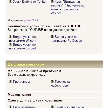
Уроки Embird от Tonito
Курс "Витражная
техника". "Тиснение по
коже" в программе
Wilcom
Модераторы:
gettas
,
Tomin
Бесплатные уроки по вышивке на YOUTUBE
Все ролики с YOUTUBE по созданию дизайнов
Видео уроки по
Видео уроки по
программе Wilcom
программе Pe-Design
Видео уроки по
программе Embird.
Вышивка крестиком
Машинная вышивка крестиком
Всё о вышивке крестиком
Программы
Творческая
лаборатория
Мастер-класс
Схемы для вышивки крестиком
Производители
Книги и журналы по