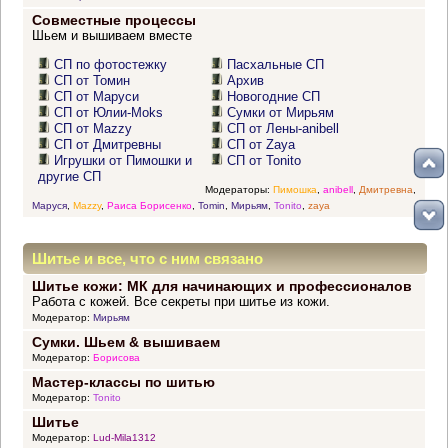
Совместные процессы
Шьем и вышиваем вместе
СП по фотостежку
Пасхальные СП
СП от Томин
Архив
СП от Маруси
Новогодние СП
СП от Юлии-Moks
Сумки от Мирьям
СП от Mazzy
СП от Лены-anibell
СП от Дмитревны
СП от Zaya
Игрушки от Пимошки и
СП от Tonito
другие СП
Модераторы:
Пимошка
,
anibell
,
Дмитревна
,
Маруся
,
Mazzy
,
Раиса Борисенко
,
Tomin
,
Мирьям
,
Tonito
,
zaya
Шитье и все, что с ним связано
Шитье кожи: МК для начинающих и профессионалов
Работа с кожей. Все секреты при шитье из кожи.
Модератор:
Мирьям
Сумки. Шьем & вышиваем
Модератор:
Борисова
Мастер-классы по шитью
Модератор:
Tonito
Шитье
Модератор:
Lud-Mila1312