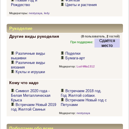
Новый Год и
Фэнтези
Рождество
Цветы и растения
Модераторы:
nestyzaya
,
ledy
Рукоделие
Другие виды рукоделия
(
0
пользователь,
2
гостей)
При поддержке:
Различные виды
Поделки
вышивки
Бумага-арт
Различные виды
Модератор:
Lud-Mila1312
вязания
Куклы и игрушки
Кому что надо
Символ 2020 года -
Встречаем 2018 год.
Белая Металлическая
Год Желтой собаки.
Крыса
Встречаем Новый год с
Встречаем Новый 2019
Петухами
год Желтой Свиньи
Модератор:
nestyzaya
Поболтаем обо всем