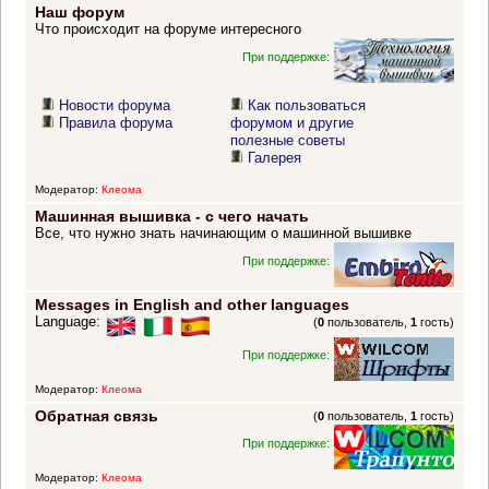
Наш форум
Что происходит на форуме интересного
При поддержке:
Новости форума
Как пользоваться
Правила форума
форумом и другие
полезные советы
Галерея
Модератор:
Клеома
Машинная вышивка - с чего начать
Все, что нужно знать начинающим о машинной вышивке
При поддержке:
Messages in English and other languages
Language:
(
0
пользователь,
1
гость)
При поддержке:
Модератор:
Клеома
Обратная связь
(
0
пользователь,
1
гость)
При поддержке:
Модератор:
Клеома