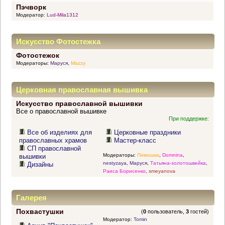
Пэчворк
Модератор:
Lud-Mila1312
Искусство Фотостежка
Фотостежок
Модераторы:
Маруся
,
Mazzy
Церковная православная вышивка
Искусство православной вышивки
Все о православной вышивке
При поддержке:
Все об изделиях для
Церковные праздники
православных храмов
Мастер-класс
СП православной
Модераторы:
Пимошка
,
Domnina
,
вышивки
nestyzaya
,
Маруся
,
Татьяна-золотошвейка
,
Дизайны
Раиса Борисенко
,
smeyanova
Галерея
Похвастушки
(
0
пользователь,
3
гостей)
Модератор:
Tomin