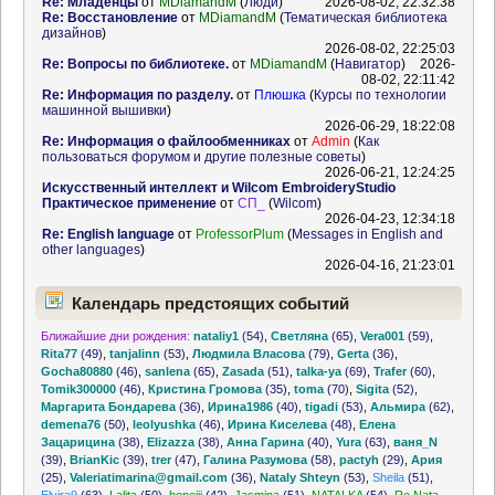
Re: Младенцы
от
MDiamandM
(
Люди
)
2026-08-02, 22:32:38
Re: Восстановление
от
MDiamandM
(
Тематическая библиотека
дизайнов
)
2026-08-02, 22:25:03
Re: Вопросы по библиотеке.
от
MDiamandM
(
Навигатор
)
2026-
08-02, 22:11:42
Re: Информация по разделу.
от
Плюшка
(
Курсы по технологии
машинной вышивки
)
2026-06-29, 18:22:08
Re: Информация о файлообменниках
от
Admin
(
Как
пользоваться форумом и другие полезные советы
)
2026-06-21, 12:24:25
Искусственный интеллект и Wilcom EmbroideryStudio
Практическое применение
от
СП_
(
Wilcom
)
2026-04-23, 12:34:18
Re: English language
от
ProfessorPlum
(
Messages in English and
other languages
)
2026-04-16, 21:23:01
Календарь предстоящих событий
Ближайшие дни рождения:
nataliy1
(54)
,
Светляна
(65)
,
Vera001
(59)
,
Rita77
(49)
,
tanjalinn
(53)
,
Людмила Власова
(79)
,
Gerta
(36)
,
Gocha80880
(46)
,
sanlena
(65)
,
Zasada
(51)
,
talka-ya
(69)
,
Trafer
(60)
,
Tomik300000
(46)
,
Кристина Громова
(35)
,
toma
(70)
,
Sigita
(52)
,
Маргарита Бондарева
(36)
,
Ирина1986
(40)
,
tigadi
(53)
,
Альмира
(62)
,
demena76
(50)
,
leolyushka
(46)
,
Ирина Киселева
(48)
,
Елена
Зацарицина
(38)
,
Elizazza
(38)
,
Анна Гарина
(40)
,
Yura
(63)
,
ваня_N
(39)
,
BrianKic
(39)
,
trer
(47)
,
Галина Разумова
(58)
,
pactyh
(29)
,
Ария
(25)
,
Valeriatimarina@gmail.com
(36)
,
Nataly Shteyn
(53)
,
Sheila
(51)
,