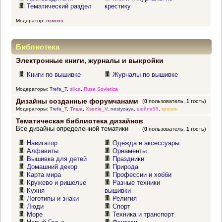
Тематический раздел
крестику
Модератор:
помпон
Библиотека
Электронные книги, журналы и выкройки
Книги по вышивке
Журналы по вышивке
Модераторы:
Trefa_T
,
silica
,
Rusa Sovietica
Дизайны созданные форумчанами
(
0
пользователь,
1
гость)
Модераторы:
Trefa_T
,
Тиша
,
Xsenia_V
,
nestyzaya
,
шейла55
,
крохин
Тематическая библиотека дизайнов
Все дизайны определенной тематики
(
0
пользователь,
1
гость)
Навигатор
Одежда и аксессуары
Алфавиты
Орнаменты
Вышивка для детей
Праздники
Домашний декор
Природа
Карта мира
Профессии и хобби
Кружево и ришелье
Разные техники
Кухня
вышивки
Логотипы и знаки
Религия
Люди
Спорт
Море
Техника и транспорт