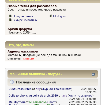
Любые темы для разговоров
Все, что нас интересует, кроме вышивки
Поздравления
Мой дом
В мире животных
Архив форума
Начиная с 2009 -.....
Что, где, почем
Адреса магазинов
Магазины, продающие все для машинной вышивки
Модератор:
Рыженькая
Машинная вышивка - Форум -
Информационный центр
Последние сообщения
Just CrossStitch
от
ariy
(
Журналы по вышивке
)
2026-08-05,
10:33:28
Jolis torchons au point de croix 2019
от
ariy
(
Книги по вышивке
)
2026-08-04, 16:00:06
Re: Футбол
от
MDiamandM
(
Спорт
)
2026-08-02, 22:37:30