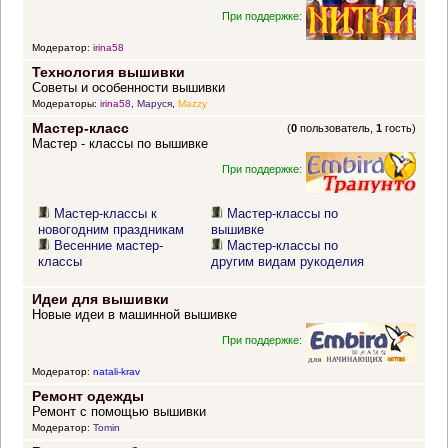
При поддержке:
Модератор:
irina58
Технология вышивки
Советы и особенности вышивки
Модераторы:
irina58
,
Маруся
,
Mazzy
Мастер-класс
(
0
пользователь,
1
гость)
Мастер - классы по вышивке
При поддержке:
Мастер-классы к
Мастер-классы по
новогодним праздникам
вышивке
Весенние мастер-
Мастер-классы по
классы
другим видам рукоделия
Идеи для вышивки
Новые идеи в машинной вышивке
При поддержке:
Модератор:
natali-krav
Ремонт одежды
Ремонт с помощью вышивки
Модератор:
Tomin