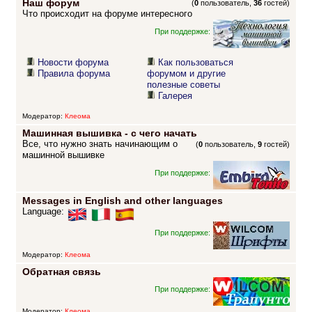
Наш форум
(
0
пользователь,
36
гостей)
Что происходит на форуме интересного
При поддержке:
Новости форума
Как пользоваться
Правила форума
форумом и другие
полезные советы
Галерея
Модератор:
Клеома
Машинная вышивка - с чего начать
Все, что нужно знать начинающим о
(
0
пользователь,
9
гостей)
машинной вышивке
При поддержке:
Messages in English and other languages
Language:
При поддержке:
Модератор:
Клеома
Обратная связь
При поддержке:
Модератор:
Клеома