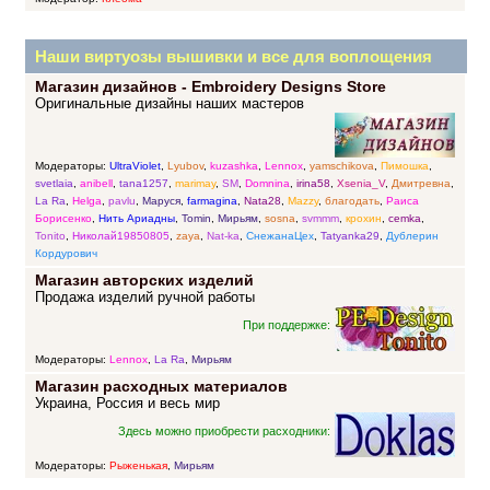
Наши виртуозы вышивки и все для воплощения
Магазин дизайнов - Embroidery Designs Store
прекрасных идей
Оригинальные дизайны наших мастеров
Модераторы:
UltraViolet
,
Lyubov
,
kuzashka
,
Lennox
,
yamschikova
,
Пимошка
,
svetlaia
,
anibell
,
tana1257
,
marimay
,
SM
,
Domnina
,
irina58
,
Xsenia_V
,
Дмитревна
,
La Ra
,
Helga
,
pavlu
,
Маруся
,
farmagina
,
Nata28
,
Mazzy
,
благодать
,
Раиса
Борисенко
,
Нить Ариадны
,
Tomin
,
Мирьям
,
sosna
,
svmmm
,
крохин
,
cemka
,
Tonito
,
Николай19850805
,
zaya
,
Nat-ka
,
СнежанаЦех
,
Tatyanka29
,
Дублерин
Кордурович
Магазин авторских изделий
Продажа изделий ручной работы
При поддержке:
Модераторы:
Lennox
,
La Ra
,
Мирьям
Магазин расходных материалов
Украина, Россия и весь мир
Здесь можно приобрести расходники:
Модераторы:
Рыженькая
,
Мирьям