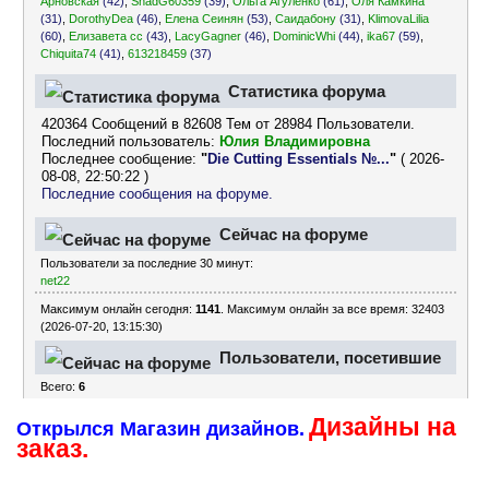
Арновская
(42)
,
ShadG60359
(39)
,
Ольга Агуленко
(61)
,
Оля Камкина
(31)
,
DorothyDea
(46)
,
Елена Сеинян
(53)
,
Саидабону
(31)
,
KlimovaLilia
(60)
,
Елизавета сс
(43)
,
LacyGagner
(46)
,
DominicWhi
(44)
,
ika67
(59)
,
Chiquita74
(41)
,
613218459
(37)
Статистика форума
420364 Сообщений в 82608 Тем от 28984 Пользователи.
Последний пользователь:
Юлия Владимировна
Последнее сообщение:
"
Die Cutting Essentials №...
"
( 2026-
08-08, 22:50:22 )
Последние сообщения на форуме.
Сейчас на форуме
Пользователи за последние 30 минут:
net22
Максимум онлайн сегодня:
1141
. Максимум онлайн за все время: 32403
(2026-07-20, 13:15:30)
Пользователи, посетившие
Всего:
6
форум за последние 24
Дизайны на
часа
Открылся Магазин дизайнов.
заказ.