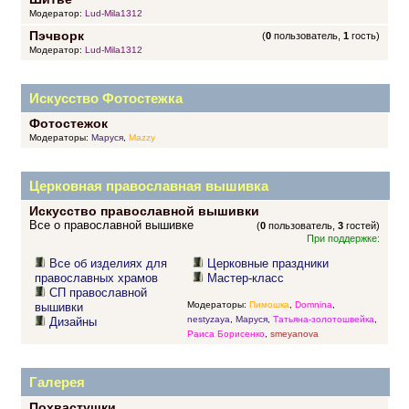
Модератор:
Lud-Mila1312
Пэчворк
(
0
пользователь,
1
гость)
Модератор:
Lud-Mila1312
Искусство Фотостежка
Фотостежок
Модераторы:
Маруся
,
Mazzy
Церковная православная вышивка
Искусство православной вышивки
Все о православной вышивке
(
0
пользователь,
3
гостей)
При поддержке:
Все об изделиях для
Церковные праздники
православных храмов
Мастер-класс
СП православной
Модераторы:
Пимошка
,
Domnina
,
вышивки
nestyzaya
,
Маруся
,
Татьяна-золотошвейка
,
Дизайны
Раиса Борисенко
,
smeyanova
Галерея
Похвастушки