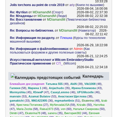
10:33:28
Jolis torchons au point de croix 2019
от
ariy
(
Книги по вышивке
)
2026-08-04, 16:00:06
Re: Футбол
от
MDiamandM
(
Спорт
)
2026-08-02, 22:37:30
Re: Младенцы
от
MDiamandM
(
Люди
)
2026-08-02, 22:32:38
Re: Восстановление
от
MDiamandM
(
Тематическая библиотека
дизайнов
)
2026-08-02, 22:25:03
Re: Вопросы по библиотеке.
от
MDiamandM
(
Навигатор
)
2026-
08-02, 22:11:42
Re: Информация по разделу.
от
Плюшка
(
Курсы по технологии
машинной вышивки
)
2026-06-29, 18:22:08
Re: Информация о файлообменниках
от
Admin
(
Как
пользоваться форумом и другие полезные советы
)
2026-06-21, 12:24:25
Искусственный интеллект и Wilcom EmbroideryStudio
Практическое применение
от
СП_
(
Wilcom
)
2026-04-23, 12:34:18
Календарь
Ближайшие дни рождения:
Татьяна 555
(49)
,
AkiN
(39)
,
Viki1008
(48)
,
предстоящих событий
Галюня
(58)
,
Марина 1
(46)
,
Anjachudo
(35)
,
Ирина Елхимова
(43)
,
Mormyshka
(45)
,
ЮлияР
(47)
,
CaseyLemmo
(46)
,
UFGMozelle
(46)
,
manrain
(53)
,
Azamat Bulatov
(53)
,
Анастасия Щеглова
(38)
,
gamakichi
(33)
,
9861421905
(36)
,
mgmarket6nix
(51)
,
Ekaterina
(48)
,
lizab
(44)
,
Кристина Потапова
(27)
,
MyNevadaUSA
(59)
,
Krizalis
(50)
,
Нато4ка
(47)
,
Maria Zezita
(58)
,
Raisa1973
(53)
,
ven
(60)
,
Наталья Смирнова
(50)
,
Dimitri
(47)
,
Ekaterina78
(48)
,
sanera
(35)
,
Виктория382
(44)
,
Евгения