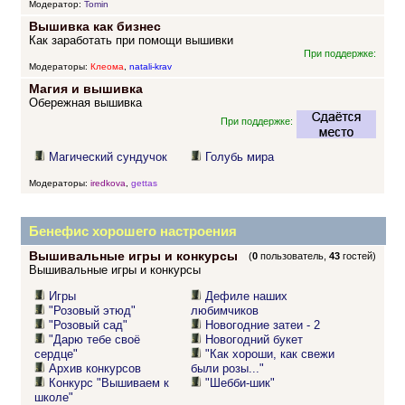
Модератор:
Tomin
Вышивка как бизнес
Как заработать при помощи вышивки
При поддержке:
Модераторы:
Клеома
,
natali-krav
Магия и вышивка
Обережная вышивка
При поддержке:
Магический сундучок
Голубь мира
Модераторы:
iredkova
,
gettas
Бенефис хорошего настроения
Вышивальные игры и конкурсы
(
0
пользователь,
43
гостей)
Вышивальные игры и конкурсы
Игры
Дефиле наших
"Розовый этюд"
любимчиков
"Розовый сад"
Новогодние затеи - 2
"Дарю тебе своё
Новогодний букет
сердце"
"Как хороши, как свежи
Архив конкурсов
были розы..."
Конкурс "Вышиваем к
"Шебби-шик"
школе"