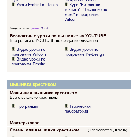
Уроки Embird от Tonito
Курс "Витражная
техника". "Тиснение по
коже" в программе
Wilcom
Модераторы:
gettas
,
Tomin
Бесплатные уроки по вышивке на YOUTUBE
Все ролики с YOUTUBE по созданию дизайнов
Видео уроки по
Видео уроки по
программе Wilcom
программе Pe-Design
Видео уроки по
программе Embird.
Вышивка крестиком
Машинная вышивка крестиком
Всё о вышивке крестиком
Программы
Творческая
лаборатория
Мастер-класс
Схемы для вышивки крестиком
(
1
пользователь,
0
гость)