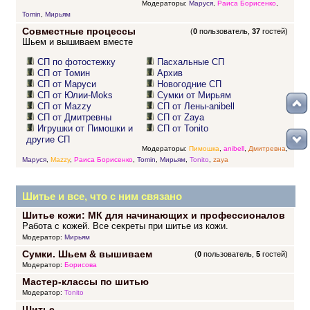
Модераторы:
Маруся
,
Раиса Борисенко
,
Tomin
,
Мирьям
Совместные процессы
(
0
пользователь,
37
гостей)
Шьем и вышиваем вместе
СП по фотостежку
Пасхальные СП
СП от Томин
Архив
СП от Маруси
Новогодние СП
СП от Юлии-Moks
Сумки от Мирьям
СП от Mazzy
СП от Лены-anibell
СП от Дмитревны
СП от Zaya
Игрушки от Пимошки и
СП от Tonito
другие СП
Модераторы:
Пимошка
,
anibell
,
Дмитревна
,
Маруся
,
Mazzy
,
Раиса Борисенко
,
Tomin
,
Мирьям
,
Tonito
,
zaya
Шитье и все, что с ним связано
Шитье кожи: МК для начинающих и профессионалов
Работа с кожей. Все секреты при шитье из кожи.
Модератор:
Мирьям
Сумки. Шьем & вышиваем
(
0
пользователь,
5
гостей)
Модератор:
Борисова
Мастер-классы по шитью
Модератор:
Tonito
Шитье