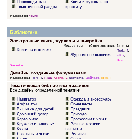
Производители
Книги и журналы по
Тематический раздел
крестику
Модератор:
помпон
Библиотека
Электронные книги, журналы и выкройки
Модераторы:
(
0
пользователь,
1
гость)
Книги по вышивке
Trefa_T
,
Журналы по вышивке
silica
,
Rusa
Sovietica
Дизайны созданные форумчанами
Модераторы:
Trefa_T
,
Тиша
,
Xsenia_V
,
nestyzaya
,
шейла55
,
крохин
Тематическая библиотека дизайнов
Все дизайны определенной тематики
Навигатор
Одежда и аксессуары
Алфавиты
Орнаменты
Вышивка для детей
Праздники
Домашний декор
Природа
Карта мира
Профессии и хобби
Кружево и ришелье
Разные техники
Кухня
вышивки
Логотипы и знаки
Религия
Люди
Спорт