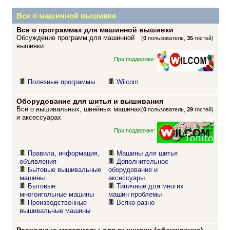
Все о машинной вышивке
Все о программах для машинной вышивки
Обсуждение программ для машинной
(
0
пользователь,
35
гостей)
вышивки
При поддержке:
Полезные программы
Wilcom
Оборудование для шитья и вышивания
Всё о вышивальных, швейных машинах
(
0
пользователь,
29
гостей)
и аксессуарах
При поддержке:
Правила, информация,
Машины для шитья
объявления
Дополнительное
Бытовые вышивальные
оборудование и
машины
аксессуары
Бытовые
Типичные для многих
многоигольные машины
машин проблемы
Производственные
Всяко-разно
вышивальные машины