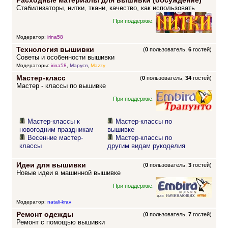
Расходные материалы для вышивки (обсуждение)
Стабилизаторы, нитки, ткани, качество, как использовать
При поддержке:
Модератор:
irina58
Технология вышивки
(
0
пользователь,
6
гостей)
Советы и особенности вышивки
Модераторы:
irina58
,
Маруся
,
Mazzy
Мастер-класс
(
0
пользователь,
34
гостей)
Мастер - классы по вышивке
При поддержке:
Мастер-классы к
Мастер-классы по
новогодним праздникам
вышивке
Весенние мастер-
Мастер-классы по
классы
другим видам рукоделия
Идеи для вышивки
(
0
пользователь,
3
гостей)
Новые идеи в машинной вышивке
При поддержке:
Модератор:
natali-krav
Ремонт одежды
(
0
пользователь,
7
гостей)
Ремонт с помощью вышивки