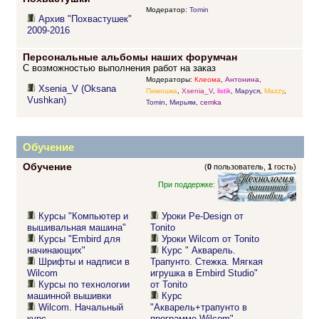
Модератор:
Tomin
Архив "Похвастушек"
2009-2016
Персональные альбомы наших форумчан
С возможностью выполнения работ на заказ
Модераторы:
Клеома
,
Антонина
,
Xsenia_V (Oksana
Пимошка
,
Xsenia_V
,
listik
,
Маруся
,
Mazzy
,
Vushkan)
Tomin
,
Мирьям
,
cemka
Обучение
Обучение
(
0
пользователь,
1
гость)
При поддержке:
Курсы "Компьютер и
Уроки Pe-Design от
вышивальная машина"
Tonito
Курсы "Embird для
Уроки Wilcom от Tonito
начинающих"
Курс " Акварель.
Шрифты и надписи в
Трапунто. Стежка. Мягкая
Wilcom
игрушка в Embird Studio"
Курсы по технологии
от Tonito
машинной вышивки
Курс
Wilcom. Начальный
"Акварель+трапунто в
курс
программе Wilcom"