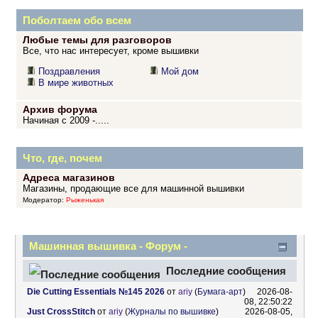
Поболтаем обо всем
Любые темы для разговоров
Все, что нас интересует, кроме вышивки
Поздравления
Мой дом
В мире животных
Архив форума
Начиная с 2009 -.....
Что, где, почем
Адреса магазинов
Магазины, продающие все для машинной вышивки
Модератор:
Рыженькая
Машинная вышивка - Форум -
Информационный центр
Последние сообщения
Die Cutting Essentials №145 2026
от
ariy
(
Бумага-арт
)
2026-08-
08, 22:50:22
Just CrossStitch
от
ariy
(
Журналы по вышивке
)
2026-08-05,