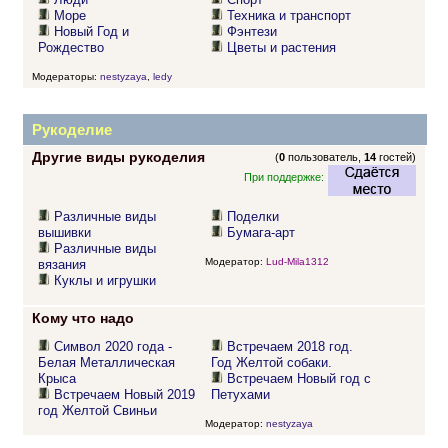
Море
Техника и транспорт
Новый Год и
Фэнтези
Рождество
Цветы и растения
Модераторы:
nestyzaya
,
ledy
Рукоделие
Другие виды рукоделия
(
0
пользователь,
14
гостей)
При поддержке:
Различные виды
Поделки
вышивки
Бумага-арт
Различные виды
Модератор:
Lud-Mila1312
вязания
Куклы и игрушки
Кому что надо
Символ 2020 года -
Встречаем 2018 год.
Белая Металлическая
Год Желтой собаки.
Крыса
Встречаем Новый год с
Встречаем Новый 2019
Петухами
год Желтой Свиньи
Модератор:
nestyzaya