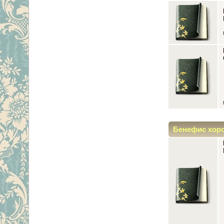
Бенефис хор