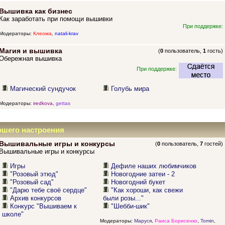
Вышивка как бизнес
Как заработать при помощи вышивки
При поддержке:
Модераторы:
Клеома
,
natali-krav
Магия и вышивка
(
0
пользователь,
1
гость)
Обережная вышивка
При поддержке:
Магический сундучок
Голубь мира
Модераторы:
iredkova
,
gettas
ошего настроения
Вышивальные игры и конкурсы
(
0
пользователь,
7
гостей)
Вышивальные игры и конкурсы
Игры
Дефиле наших любимчиков
"Розовый этюд"
Новогодние затеи - 2
"Розовый сад"
Новогодний букет
"Дарю тебе своё сердце"
"Как хороши, как свежи
Архив конкурсов
были розы..."
Конкурс "Вышиваем к
"Шебби-шик"
школе"
Модераторы:
Маруся
,
Раиса Борисенко
,
Tomin
,