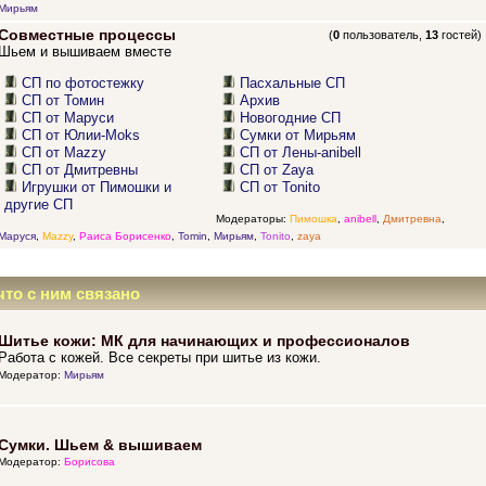
Мирьям
Совместные процессы
(
0
пользователь,
13
гостей)
Шьем и вышиваем вместе
СП по фотостежку
Пасхальные СП
СП от Томин
Архив
СП от Маруси
Новогодние СП
СП от Юлии-Moks
Сумки от Мирьям
СП от Mazzy
СП от Лены-anibell
СП от Дмитревны
СП от Zaya
Игрушки от Пимошки и
СП от Tonito
другие СП
Модераторы:
Пимошка
,
anibell
,
Дмитревна
,
Маруся
,
Mazzy
,
Раиса Борисенко
,
Tomin
,
Мирьям
,
Tonito
,
zaya
что с ним связано
Шитье кожи: МК для начинающих и профессионалов
Работа с кожей. Все секреты при шитье из кожи.
Модератор:
Мирьям
Сумки. Шьем & вышиваем
Модератор:
Борисова