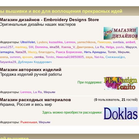
зы вышивки и все для воплощения прекрасных идей
Магазин дизайнов - Embroidery Designs Store
Оригинальные дизайны наших мастеров
Модераторы:
UltraViolet
,
Lyubov
,
kuzashka
,
Lennox
,
yamschikova
,
Пимошка
,
svetlaia
,
anibell
,
tana1257
,
marimay
,
SM
,
Domnina
,
irina58
,
Xsenia_V
,
Дмитревна
,
La Ra
,
Helga
,
pavlu
,
Маруся
,
farmagina
,
Nata28
,
Mazzy
,
благодать
,
Раиса Борисенко
,
Нить Ариадны
,
Tomin
,
Мирьям
,
sosna
,
svmmm
,
крохин
,
cemka
,
Tonito
,
Николай19850805
,
zaya
,
Nat-ka
,
СнежанаЦех
,
Tatyanka29
,
Дублерин Кордурович
Магазин авторских изделий
Продажа изделий ручной работы
При поддержке:
Модераторы:
Lennox
,
La Ra
,
Мирьям
Магазин расходных материалов
(
0
пользователь,
21
гостей)
Украина, Россия и весь мир
Здесь можно приобрести расходники:
Модераторы:
Рыженькая
,
Мирьям
ной вышивке