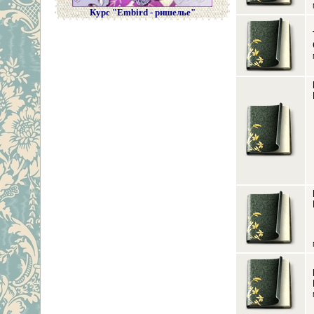
Курс "Embird - ришелье"