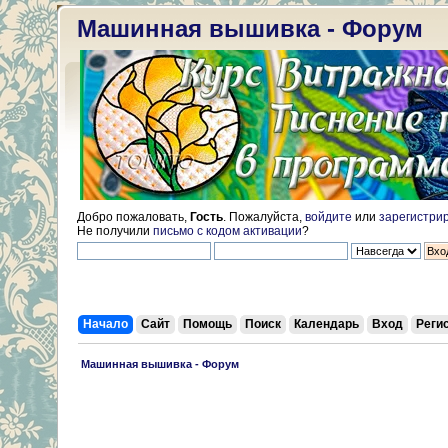
Машинная вышивка - Форум
Добро пожаловать,
Гость
. Пожалуйста,
войдите
или
зарегистри
Не получили
письмо с кодом активации
?
Начало
Сайт
Помощь
Поиск
Календарь
Вход
Реги
 Машинная вышивка - Форум