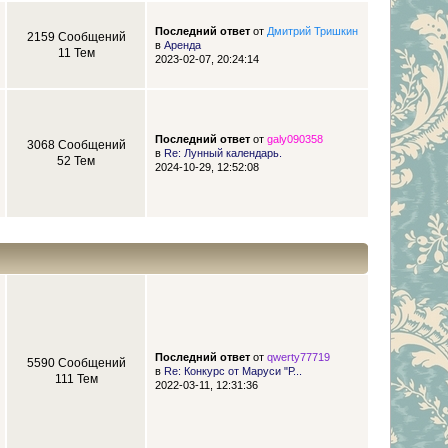
Последний ответ
от
Дмитрий Тришкин
2159 Сообщений
в
Аренда
11 Тем
2023-02-07, 20:24:14
Последний ответ
от
galy090358
3068 Сообщений
в
Re: Лунный календарь.
52 Тем
2024-10-29, 12:52:08
Последний ответ
от
qwerty77719
5590 Сообщений
в
Re: Конкурс от Маруси "Р...
111 Тем
2022-03-11, 12:31:36