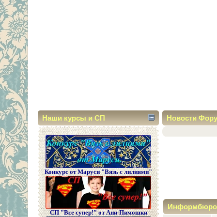
Наши курсы и СП
Новости Фор
Конкурс от Маруси "Вязь с лилиями"
Информбюро
СП "Все супер!" от Ани-Пимошки