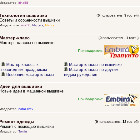
Модератор:
irina58
Технология вышивки
(
0
пользователь,
9
гостей)
Советы и особенности вышивки
Модераторы:
irina58
,
Маруся
,
Mazzy
Мастер-класс
(
0
пользователь,
1
гость)
Мастер - классы по вышивке
При поддержке:
Мастер-классы к
Мастер-классы по вышивке
новогодним праздникам
Мастер-классы по другим
Весенние мастер-классы
видам рукоделия
Идеи для вышивки
Новые идеи в машинной вышивке
При поддержке:
Модератор:
natali-krav
Ремонт одежды
(
0
пользователь,
12
гостей)
Ремонт с помощью вышивки
Модератор:
Tomin