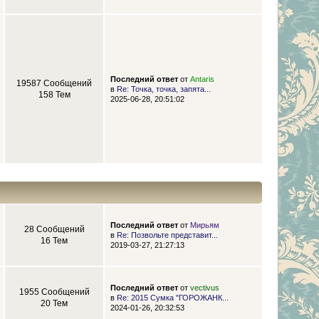
Последний ответ
от
Antaris
19587 Сообщений
в
Re: Точка, точка, запята...
158 Тем
2025-06-28, 20:51:02
Последний ответ
от
Мирьям
28 Сообщений
в
Re: Позвольте представит...
16 Тем
2019-03-27, 21:27:13
Последний ответ
от
vectivus
1955 Сообщений
в
Re: 2015 Сумка "ГОРОЖАНК...
20 Тем
2024-01-26, 20:32:53