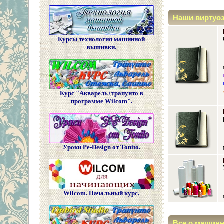
Наши виртуо
Курсы технология машинной
вышивки.
Курс "Акварель+трапунто в
программе Wilcom".
Уроки Pe-Design от Tonito.
Wilcom. Начальный курс.
Все о машин