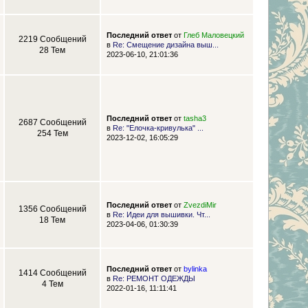
Последний ответ
от
Глеб Маловецкий
2219 Сообщений
в
Re: Смещение дизайна выш...
28 Тем
2023-06-10, 21:01:36
Последний ответ
от
tasha3
2687 Сообщений
в
Re: "Елочка-кривулька" ...
254 Тем
2023-12-02, 16:05:29
Последний ответ
от
ZvezdiMir
1356 Сообщений
в
Re: Идеи для вышивки. Чт...
18 Тем
2023-04-06, 01:30:39
Последний ответ
от
bylinka
1414 Сообщений
в
Re: РЕМОНТ ОДЕЖДЫ
4 Тем
2022-01-16, 11:11:41