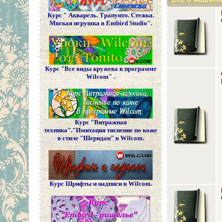
Курс " Акварель. Трапунто. Стежка.
Мягкая игрушка в Embird Studio".
Курс "Все виды кружева в программе
Wilcom" .
Курс "Витражная
техника"."Имитация тиснение по коже
в стиле "Шеридан" в Wilcom.
Курс Шрифты и надписи в Wilcom.