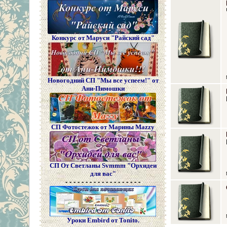
Конкурс от Маруси "Райский сад"
Новогодний СП "Мы все успеем!" от
Ани-Пимошки
СП Фотостежок от Марины Mazzy
СП От Светланы Svmmm "Орхидеи
для вас"
- - - - - - - - - - - - - - - - - - -
Уроки Embird от Tonito.