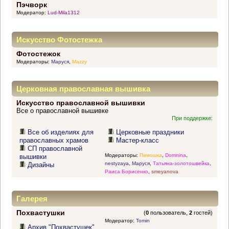
Пэчворк
Модератор:
Lud-Mila1312
Искусство Фотостежка
Фотостежок
Модераторы:
Маруся
,
Mazzy
Церковная православная вышивка
Искусство православной вышивки
Все о православной вышивке
При поддержке:
Все об изделиях для
Церковные праздники
православных храмов
Мастер-класс
СП православной
Модераторы:
Пимошка
,
Domnina
,
вышивки
nestyzaya
,
Маруся
,
Татьяна-золотошвейка
,
Дизайны
Раиса Борисенко
,
smeyanova
Галерея
Похвастушки
(
0
пользователь,
2
гостей)
Модератор:
Tomin
Архив "Похвастушек"