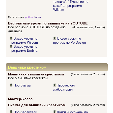
техника". "Тиснение по
коже" в программе
Wilcom
Модераторы:
gettas
,
Tomin
Бесплатные уроки по вышивке на YOUTUBE
Все ролики с YOUTUBE по созданию
(
0
пользователь,
1
гость)
дизайнов
Видео уроки по
Видео уроки по
программе Wilcom
программе Pe-Design
Видео уроки по
программе Embird.
Вышивка крестиком
Машинная вышивка крестиком
(
0
пользователь,
7
гостей)
Всё о вышивке крестиком
Программы
Творческая
лаборатория
Мастер-класс
Схемы для вышивки крестиком
(
0
пользователь,
2
гостей)
Производители
Книги и журналы по