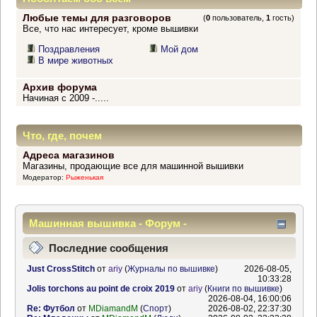
Любые темы для разговоров
(
0
пользователь,
1
гость)
Все, что нас интересует, кроме вышивки
Поздравления
Мой дом
В мире животных
Архив форума
Начиная с 2009 -.....
Что, где, почем
Адреса магазинов
Магазины, продающие все для машинной вышивки
Модератор:
Рыженькая
Машинная вышивка - Форум -
Информационный центр
Последние сообщения
Just CrossStitch
от
ariy
(
Журналы по вышивке
)
2026-08-05,
10:33:28
Jolis torchons au point de croix 2019
от
ariy
(
Книги по вышивке
)
2026-08-04, 16:00:06
Re: Футбол
от
MDiamandM
(
Спорт
)
2026-08-02, 22:37:30