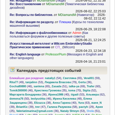
Re: Младенцы
от
MDiamandM
(
Люди
)
2026-08-02, 22:32:38
Re: Восстановление
от
MDiamandM
(
Тематическая библиотека
дизайнов
)
2026-08-02, 22:25:03
Re: Вопросы по библиотеке.
от
MDiamandM
(
Навигатор
)
2026-
08-02, 22:11:42
Re: Информация по разделу.
от
Плюшка
(
Курсы по технологии
машинной вышивки
)
2026-06-29, 18:22:08
Re: Информация о файлообменниках
от
Admin
(
Как
пользоваться форумом и другие полезные советы
)
2026-06-21, 12:24:25
Искусственный интеллект и Wilcom EmbroideryStudio
Практическое применение
от
СП_
(
Wilcom
)
2026-04-23, 12:34:18
Re: English language
от
ProfessorPlum
(
Messages in English and
other languages
)
2026-04-16, 21:23:01
Календарь предстоящих событий
Ближайшие дни рождения:
nataliy1
(54)
,
Светляна
(65)
,
Vera001
(59)
,
Rita77
(49)
,
tanjalinn
(53)
,
Людмила Власова
(79)
,
Gerta
(36)
,
Gocha80880
(46)
,
sanlena
(65)
,
Zasada
(51)
,
talka-ya
(69)
,
Trafer
(60)
,
Tomik300000
(46)
,
Кристина Громова
(35)
,
toma
(70)
,
Sigita
(52)
,
Маргарита Бондарева
(36)
,
Ирина1986
(40)
,
tigadi
(53)
,
Альмира
(62)
,
demena76
(50)
,
leolyushka
(46)
,
Ирина Киселева
(48)
,
Елена
Зацарицина
(38)
,
Elizazza
(38)
,
Анна Гарина
(40)
,
Yura
(63)
,
ваня_N
(39)
,
BrianKic
(39)
,
trer
(47)
,
Галина Разумова
(58)
,
pactyh
(29)
,
Ария
(25)
,
Valeriatimarina@gmail.com
(36)
,
Nataly Shteyn
(53)
,
Sheila
(51)
,