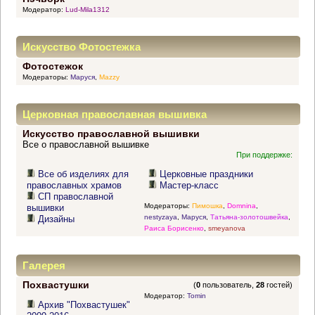
Модератор:
Lud-Mila1312
Искусство Фотостежка
Фотостежок
Модераторы:
Маруся
,
Mazzy
Церковная православная вышивка
Искусство православной вышивки
Все о православной вышивке
При поддержке:
Все об изделиях для
Церковные праздники
православных храмов
Мастер-класс
СП православной
Модераторы:
Пимошка
,
Domnina
,
вышивки
nestyzaya
,
Маруся
,
Татьяна-золотошвейка
,
Дизайны
Раиса Борисенко
,
smeyanova
Галерея
Похвастушки
(
0
пользователь,
28
гостей)
Модератор:
Tomin
Архив "Похвастушек"