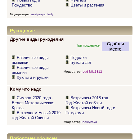
Новый Год и
Фэнтези
Рождество
Цветы и растения
Модераторы:
nestyzaya
,
ledy
Рукоделие
Другие виды рукоделия
При поддержке:
Различные виды
Поделки
вышивки
Бумага-арт
Различные виды
Модератор:
Lud-Mila1312
вязания
Куклы и игрушки
Кому что надо
Символ 2020 года -
Встречаем 2018 год.
Белая Металлическая
Год Желтой собаки.
Крыса
Встречаем Новый год с
Встречаем Новый 2019
Петухами
год Желтой Свиньи
Модератор:
nestyzaya
Поболтаем обо всем