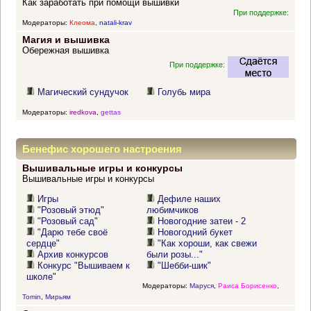
Как заработать при помощи вышивки
При поддержке:
Модераторы:
Клеома
,
natali-krav
Магия и вышивка
Обережная вышивка
При поддержке:
Магический сундучок
Голубь мира
Модераторы:
iredkova
,
gettas
Бенефис хорошего настроения
Вышивальные игры и конкурсы
Вышивальные игры и конкурсы
Игры
Дефиле наших
"Розовый этюд"
любимчиков
"Розовый сад"
Новогодние затеи - 2
"Дарю тебе своё
Новогодний букет
сердце"
"Как хороши, как свежи
Архив конкурсов
были розы..."
Конкурс "Вышиваем к
"Шебби-шик"
школе"
Модераторы:
Маруся
,
Раиса Борисенко
,
Tomin
,
Мирьям