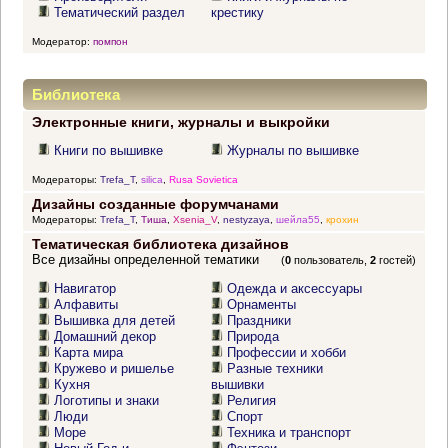
Тематический раздел
крестику
Модератор:
помпон
Библиотека
Электронные книги, журналы и выкройки
Книги по вышивке
Журналы по вышивке
Модераторы:
Trefa_T
,
silica
,
Rusa Sovietica
Дизайны созданные форумчанами
Модераторы:
Trefa_T
,
Тиша
,
Xsenia_V
,
nestyzaya
,
шейла55
,
крохин
Тематическая библиотека дизайнов
Все дизайны определенной тематики
(
0
пользователь,
2
гостей)
Навигатор
Одежда и аксессуары
Алфавиты
Орнаменты
Вышивка для детей
Праздники
Домашний декор
Природа
Карта мира
Профессии и хобби
Кружево и ришелье
Разные техники
Кухня
вышивки
Логотипы и знаки
Религия
Люди
Спорт
Море
Техника и транспорт