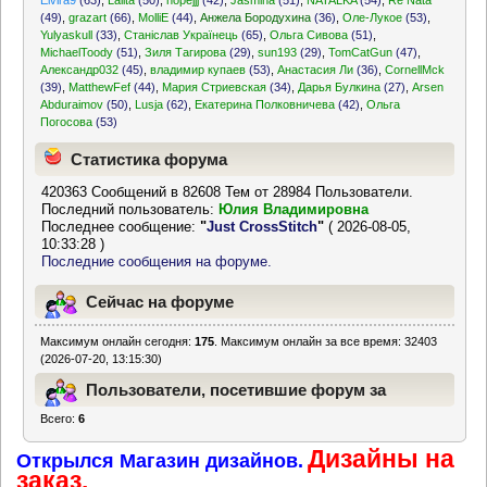
Elvira9
(63)
,
Lalita
(50)
,
hopejjj
(42)
,
Jasmina
(51)
,
NATALKA
(54)
,
Re Nata
(49)
,
grazart
(66)
,
MolliE
(44)
,
Анжела Бородухина
(36)
,
Оле-Лукое
(53)
,
Yulyaskull
(33)
,
Станіслав Українець
(65)
,
Ольга Сивова
(51)
,
MichaelToody
(51)
,
Зиля Тагирова
(29)
,
sun193
(29)
,
TomCatGun
(47)
,
Александр032
(45)
,
владимир купаев
(53)
,
Анастасия Ли
(36)
,
CornellMck
(39)
,
MatthewFef
(44)
,
Мария Стриевская
(34)
,
Дарья Булкина
(27)
,
Arsen
Abduraimov
(50)
,
Lusja
(62)
,
Екатерина Полковничева
(42)
,
Ольга
Погосова
(53)
Статистика форума
420363 Сообщений в 82608 Тем от 28984 Пользователи.
Последний пользователь:
Юлия Владимировна
Последнее сообщение:
"
Just CrossStitch
"
( 2026-08-05,
10:33:28 )
Последние сообщения на форуме.
Сейчас на форуме
Максимум онлайн сегодня:
175
. Максимум онлайн за все время: 32403
(2026-07-20, 13:15:30)
Пользователи, посетившие форум за
Всего:
6
последние 24 часа
Дизайны на
Открылся Магазин дизайнов.
заказ.