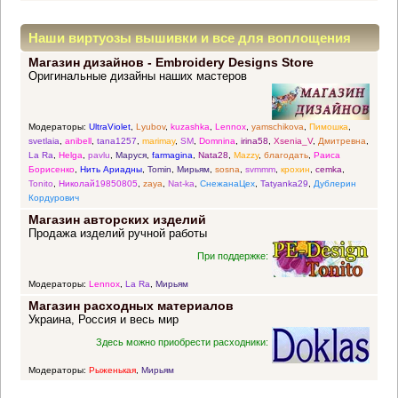
Наши виртуозы вышивки и все для воплощения
Магазин дизайнов - Embroidery Designs Store
прекрасных идей
Оригинальные дизайны наших мастеров
Модераторы:
UltraViolet
,
Lyubov
,
kuzashka
,
Lennox
,
yamschikova
,
Пимошка
,
svetlaia
,
anibell
,
tana1257
,
marimay
,
SM
,
Domnina
,
irina58
,
Xsenia_V
,
Дмитревна
,
La Ra
,
Helga
,
pavlu
,
Маруся
,
farmagina
,
Nata28
,
Mazzy
,
благодать
,
Раиса
Борисенко
,
Нить Ариадны
,
Tomin
,
Мирьям
,
sosna
,
svmmm
,
крохин
,
cemka
,
Tonito
,
Николай19850805
,
zaya
,
Nat-ka
,
СнежанаЦех
,
Tatyanka29
,
Дублерин
Кордурович
Магазин авторских изделий
Продажа изделий ручной работы
При поддержке:
Модераторы:
Lennox
,
La Ra
,
Мирьям
Магазин расходных материалов
Украина, Россия и весь мир
Здесь можно приобрести расходники:
Модераторы:
Рыженькая
,
Мирьям