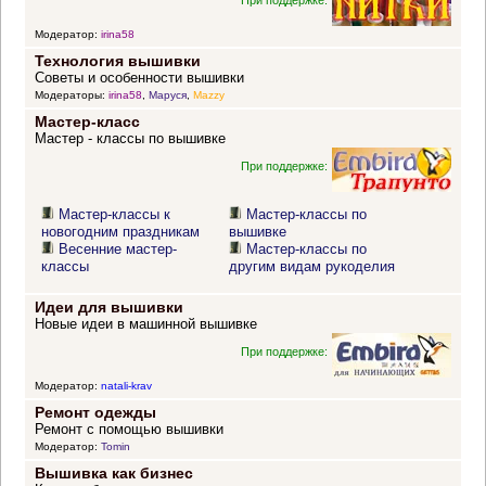
Модератор:
irina58
Технология вышивки
Советы и особенности вышивки
Модераторы:
irina58
,
Маруся
,
Mazzy
Мастер-класс
Мастер - классы по вышивке
При поддержке:
Мастер-классы к
Мастер-классы по
новогодним праздникам
вышивке
Весенние мастер-
Мастер-классы по
классы
другим видам рукоделия
Идеи для вышивки
Новые идеи в машинной вышивке
При поддержке:
Модератор:
natali-krav
Ремонт одежды
Ремонт с помощью вышивки
Модератор:
Tomin
Вышивка как бизнес