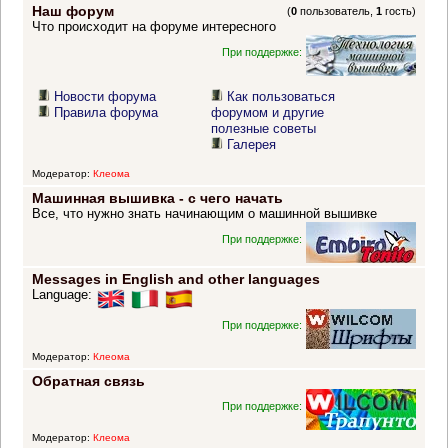
Наш форум
(
0
пользователь,
1
гость)
Что происходит на форуме интересного
При поддержке:
Новости форума
Как пользоваться
Правила форума
форумом и другие
полезные советы
Галерея
Модератор:
Клеома
Машинная вышивка - с чего начать
Все, что нужно знать начинающим о машинной вышивке
При поддержке:
Messages in English and other languages
Language:
При поддержке:
Модератор:
Клеома
Обратная связь
При поддержке:
Модератор:
Клеома