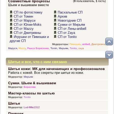
Совместные процессы
(
0
пользователь,
1
гость)
Шьем и вышиваем вместе
СП по фотостежку
Пасхальные СП
СП от Томин
Архив
СП от Маруси
Новогодние СП
СП от Юлии-Moks
Сумки от Мирьям
СП от Mazzy
СП от Лены-anibell
СП от Дмитревны
СП от Zaya
Игрушки от Пимошки и
СП от Tonito
другие СП
Модераторы:
Пимошка
,
anibell
,
Дмитревна
,
Маруся
,
Mazzy
,
Раиса Борисенко
,
Tomin
,
Мирьям
,
Tonito
,
zaya
Шитье и все, что с ним связано
Шитье кожи: МК для начинающих и профессионалов
Работа с кожей. Все секреты при шитье из кожи.
Модератор:
Мирьям
Сумки. Шьем & вышиваем
Модератор:
Борисова
Мастер-классы по шитью
Модератор:
Tonito
Шитье
Модератор:
Lud-Mila1312
Пэчворк