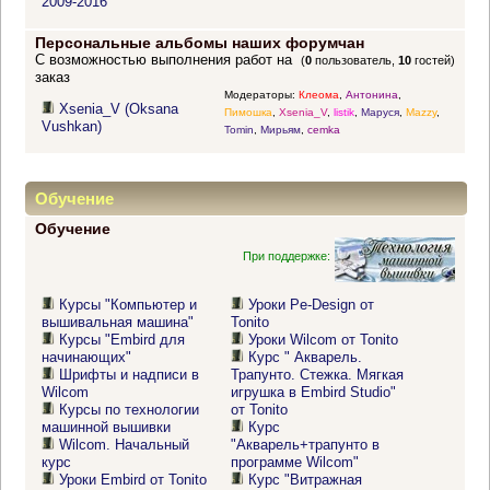
2009-2016
Персональные альбомы наших форумчан
С возможностью выполнения работ на
(
0
пользователь,
10
гостей)
заказ
Модераторы:
Клеома
,
Антонина
,
Xsenia_V (Oksana
Пимошка
,
Xsenia_V
,
listik
,
Маруся
,
Mazzy
,
Vushkan)
Tomin
,
Мирьям
,
cemka
Обучение
Обучение
При поддержке:
Курсы "Компьютер и
Уроки Pe-Design от
вышивальная машина"
Tonito
Курсы "Embird для
Уроки Wilcom от Tonito
начинающих"
Курс " Акварель.
Шрифты и надписи в
Трапунто. Стежка. Мягкая
Wilcom
игрушка в Embird Studio"
Курсы по технологии
от Tonito
машинной вышивки
Курс
Wilcom. Начальный
"Акварель+трапунто в
курс
программе Wilcom"
Уроки Embird от Tonito
Курс "Витражная