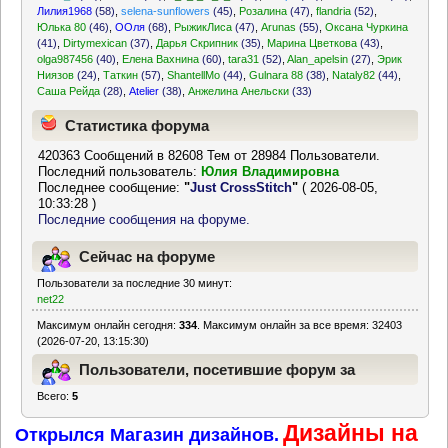
Лилия1968
(58)
,
selena-sunflowers
(45)
,
Розалина
(47)
,
flandria
(52)
,
Юлька 80
(46)
,
ООля
(68)
,
РыжикЛиса
(47)
,
Arunas
(55)
,
Оксана Чуркина
(41)
,
Dirtymexican
(37)
,
Дарья Скрипник
(35)
,
Марина Цветкова
(43)
,
olga987456
(40)
,
Елена Вахнина
(60)
,
tara31
(52)
,
Alan_apelsin
(27)
,
Эрик
Ниязов
(24)
,
Таткин
(57)
,
ShantellMo
(44)
,
Gulnara 88
(38)
,
Nataly82
(44)
,
Саша Рейда
(28)
,
Atelier
(38)
,
Анжелина Анельски
(33)
Статистика форума
420363 Сообщений в 82608 Тем от 28984 Пользователи.
Последний пользователь:
Юлия Владимировна
Последнее сообщение:
"
Just CrossStitch
"
( 2026-08-05,
10:33:28 )
Последние сообщения на форуме.
Сейчас на форуме
Пользователи за последние 30 минут:
net22
Максимум онлайн сегодня:
334
. Максимум онлайн за все время: 32403
(2026-07-20, 13:15:30)
Пользователи, посетившие форум за
Всего:
5
последние 24 часа
Дизайны на
Открылся Магазин дизайнов.