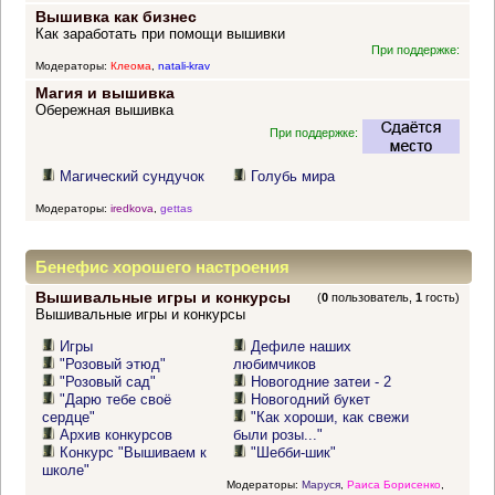
Вышивка как бизнес
Как заработать при помощи вышивки
При поддержке:
Модераторы:
Клеома
,
natali-krav
Магия и вышивка
Обережная вышивка
При поддержке:
Магический сундучок
Голубь мира
Модераторы:
iredkova
,
gettas
Бенефис хорошего настроения
Вышивальные игры и конкурсы
(
0
пользователь,
1
гость)
Вышивальные игры и конкурсы
Игры
Дефиле наших
"Розовый этюд"
любимчиков
"Розовый сад"
Новогодние затеи - 2
"Дарю тебе своё
Новогодний букет
сердце"
"Как хороши, как свежи
Архив конкурсов
были розы..."
Конкурс "Вышиваем к
"Шебби-шик"
школе"
Модераторы:
Маруся
,
Раиса Борисенко
,