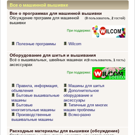
Все о машинной вышивке
Все о программах для машинной вышивки
Обсуждение программ для машинной
(
0
пользователь,
2
гостей)
вышивки
При поддержке:
Полезные программы
Wilcom
Оборудование для шитья и вышивания
Всё о вышивальных, швейных машинах и
(
0
пользователь,
1
гость)
аксессуарах
При поддержке:
Правила, информация,
Машины для шитья
объявления
Дополнительное
Бытовые вышивальные
оборудование и
машины
аксессуары
Бытовые
Типичные для многих
многоигольные машины
машин проблемы
Производственные
Всяко-разно
вышивальные машины
Расходные материалы для вышивки (обсуждение)