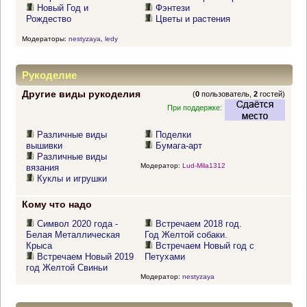
Новый Год и
Фэнтези
Рождество
Цветы и растения
Модераторы:
nestyzaya
,
ledy
Рукоделие
Другие виды рукоделия
(
0
пользователь,
2
гостей)
При поддержке:
Различные виды
Поделки
вышивки
Бумага-арт
Различные виды
Модератор:
Lud-Mila1312
вязания
Куклы и игрушки
Кому что надо
Символ 2020 года -
Встречаем 2018 год.
Белая Металлическая
Год Желтой собаки.
Крыса
Встречаем Новый год с
Встречаем Новый 2019
Петухами
год Желтой Свиньи
Модератор:
nestyzaya