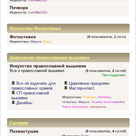
Модератор:
Lud-Mila1312
Пэчворк
Модератор:
Lud-Mila1312
Искусство Фотостежка
Фотостежок
(
0
пользователь,
1
гость)
Модераторы:
Маруся
,
Mazzy
Церковная православная вышивка
Искусство православной вышивки
Все о православной вышивке
(
0
пользователь,
2
гостей)
При поддержке:
Все об изделиях для
Церковные праздники
православных храмов
Мастер-класс
СП православной
Модераторы:
Пимошка
,
Domnina
,
вышивки
nestyzaya
,
Маруся
,
Татьяна-золотошвейка
,
Дизайны
Раиса Борисенко
,
smeyanova
Галерея
Похвастушки
(
0
пользователь,
4
гостей)
Модератор:
Tomin