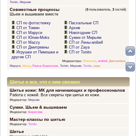
Tomin
,
Мирьям
Совместные процессы
(
0
пользователь,
3
гостей)
Шьем и вышиваем вместе
СП по фотостежку
Пасхальные СП
СП от Томин
Архив
СП от Маруси
Новогодние СП
СП от Юлии-Moks
Сумки от Мирьям
СП от Mazzy
СП от Лены-anibell
СП от Дмитревны
СП от Zaya
Игрушки от Пимошки и
СП от Tonito
другие СП
Модераторы:
Пимошка
,
anibell
,
Дмитревна
,
Маруся
,
Mazzy
,
Раиса Борисенко
,
Tomin
,
Мирьям
,
Tonito
,
zaya
Шитье и все, что с ним связано
Шитье кожи: МК для начинающих и профессионалов
Работа с кожей. Все секреты при шитье из кожи.
Модератор:
Мирьям
Сумки. Шьем & вышиваем
Модератор:
Борисова
Мастер-классы по шитью
Модератор:
Tonito
Шитье