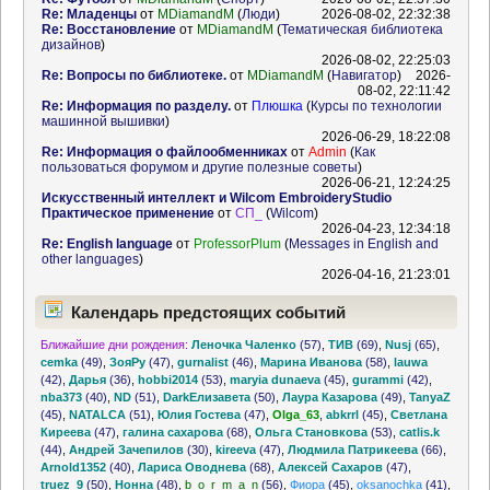
Re: Младенцы
от
MDiamandM
(
Люди
)
2026-08-02, 22:32:38
Re: Восстановление
от
MDiamandM
(
Тематическая библиотека
дизайнов
)
2026-08-02, 22:25:03
Re: Вопросы по библиотеке.
от
MDiamandM
(
Навигатор
)
2026-
08-02, 22:11:42
Re: Информация по разделу.
от
Плюшка
(
Курсы по технологии
машинной вышивки
)
2026-06-29, 18:22:08
Re: Информация о файлообменниках
от
Admin
(
Как
пользоваться форумом и другие полезные советы
)
2026-06-21, 12:24:25
Искусственный интеллект и Wilcom EmbroideryStudio
Практическое применение
от
СП_
(
Wilcom
)
2026-04-23, 12:34:18
Re: English language
от
ProfessorPlum
(
Messages in English and
other languages
)
2026-04-16, 21:23:01
Календарь предстоящих событий
Ближайшие дни рождения:
Леночка Чаленко
(57)
,
ТИВ
(69)
,
Nusj
(65)
,
cemka
(49)
,
ЗояРу
(47)
,
gurnalist
(46)
,
Марина Иванова
(58)
,
lauwa
(42)
,
Дарья
(36)
,
hobbi2014
(53)
,
maryia dunaeva
(45)
,
gurammi
(42)
,
nba373
(40)
,
ND
(51)
,
DarkЕлизавета
(50)
,
Лаура Казарова
(49)
,
TanyaZ
(45)
,
NATALCA
(51)
,
Юлия Гостева
(47)
,
Olga_63
,
abkrrl
(45)
,
Светлана
Киреева
(47)
,
галина сахарова
(68)
,
Ольга Становкова
(53)
,
catlis.k
(44)
,
Андрей Зачепилов
(30)
,
kireeva
(47)
,
Людмила Патрикеева
(66)
,
Arnold1352
(40)
,
Лариса Оводнева
(68)
,
Алексей Сахаров
(47)
,
truez_9
(50)
,
Нонна
(48)
,
b_o_r_m_a_n
(56)
,
Фиора
(45)
,
oksanochka
(41)
,