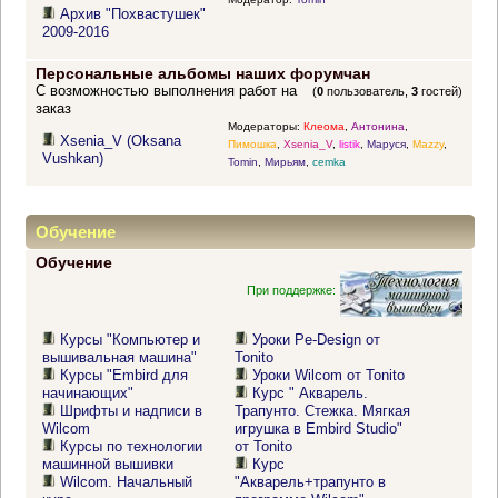
Архив "Похвастушек"
2009-2016
Персональные альбомы наших форумчан
С возможностью выполнения работ на
(
0
пользователь,
3
гостей)
заказ
Модераторы:
Клеома
,
Антонина
,
Xsenia_V (Oksana
Пимошка
,
Xsenia_V
,
listik
,
Маруся
,
Mazzy
,
Vushkan)
Tomin
,
Мирьям
,
cemka
Обучение
Обучение
При поддержке:
Курсы "Компьютер и
Уроки Pe-Design от
вышивальная машина"
Tonito
Курсы "Embird для
Уроки Wilcom от Tonito
начинающих"
Курс " Акварель.
Шрифты и надписи в
Трапунто. Стежка. Мягкая
Wilcom
игрушка в Embird Studio"
Курсы по технологии
от Tonito
машинной вышивки
Курс
Wilcom. Начальный
"Акварель+трапунто в