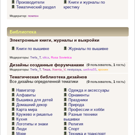
Производители
Книги и журналы по
Тематический раздел
крестику
Модератор:
помпон
Библиотека
Электронные книги, журналы и выкройки
Книги по вышивке
Журналы по вышивке
Модераторы:
Trefa_T
,
silica
,
Rusa Sovietica
Дизайны созданные форумчанами
(
0
пользователь,
1
гость)
Модераторы:
Trefa_T
,
Тиша
,
Xsenia_V
,
nestyzaya
,
шейла55
,
крохин
Тематическая библиотека дизайнов
Все дизайны определенной тематики
(
0
пользователь,
1
гость)
Навигатор
Одежда и аксессуары
Алфавиты
Орнаменты
Вышивка для детей
Праздники
Домашний декор
Природа
Карта мира
Профессии и хобби
Кружево и ришелье
Разные техники
Кухня
вышивки
Логотипы и знаки
Религия
Люди
Спорт
Море
Техника и транспорт