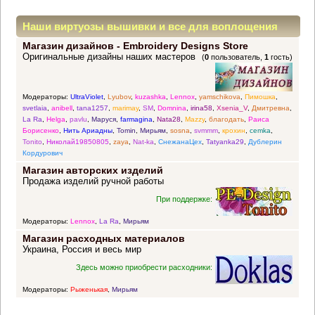
Наши виртуозы вышивки и все для воплощения
Магазин дизайнов - Embroidery Designs Store
прекрасных идей
Оригинальные дизайны наших мастеров
(
0
пользователь,
1
гость)
Модераторы:
UltraViolet
,
Lyubov
,
kuzashka
,
Lennox
,
yamschikova
,
Пимошка
,
svetlaia
,
anibell
,
tana1257
,
marimay
,
SM
,
Domnina
,
irina58
,
Xsenia_V
,
Дмитревна
,
La Ra
,
Helga
,
pavlu
,
Маруся
,
farmagina
,
Nata28
,
Mazzy
,
благодать
,
Раиса
Борисенко
,
Нить Ариадны
,
Tomin
,
Мирьям
,
sosna
,
svmmm
,
крохин
,
cemka
,
Tonito
,
Николай19850805
,
zaya
,
Nat-ka
,
СнежанаЦех
,
Tatyanka29
,
Дублерин
Кордурович
Магазин авторских изделий
Продажа изделий ручной работы
При поддержке:
Модераторы:
Lennox
,
La Ra
,
Мирьям
Магазин расходных материалов
Украина, Россия и весь мир
Здесь можно приобрести расходники:
Модераторы:
Рыженькая
,
Мирьям