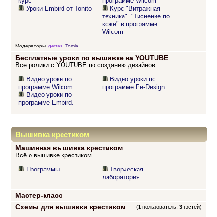
курс
программе Wilcom"
Уроки Embird от Tonito
Курс "Витражная
техника". "Тиснение по
коже" в программе
Wilcom
Модераторы:
gettas
,
Tomin
Бесплатные уроки по вышивке на YOUTUBE
Все ролики с YOUTUBE по созданию дизайнов
Видео уроки по
Видео уроки по
программе Wilcom
программе Pe-Design
Видео уроки по
программе Embird.
Вышивка крестиком
Машинная вышивка крестиком
Всё о вышивке крестиком
Программы
Творческая
лаборатория
Мастер-класс
Схемы для вышивки крестиком
(
1
пользователь,
3
гостей)