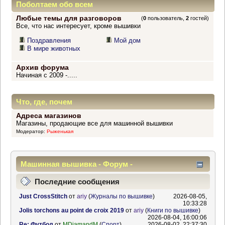
Поболтаем обо всем
Любые темы для разговоров
(
0
пользователь,
2
гостей)
Все, что нас интересует, кроме вышивки
Поздравления
Мой дом
В мире животных
Архив форума
Начиная с 2009 -.....
Что, где, почем
Адреса магазинов
Магазины, продающие все для машинной вышивки
Модератор:
Рыженькая
Машинная вышивка - Форум -
Информационный центр
Последние сообщения
Just CrossStitch
от
ariy
(
Журналы по вышивке
)
2026-08-05,
10:33:28
Jolis torchons au point de croix 2019
от
ariy
(
Книги по вышивке
)
2026-08-04, 16:00:06
Re: Футбол
от
MDiamandM
(
Спорт
)
2026-08-02, 22:37:30