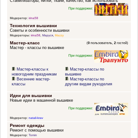
Стабилизаторы, нитки, ткани, качество, как использовать
При поддержке:
Модератор:
irina58
Технология вышивки
Советы и особенности вышивки
Модераторы:
irina58
,
Маруся
,
Mazzy
Мастер-класс
(
0
пользователь,
2
гостей)
Мастер - классы по вышивке
При поддержке:
Мастер-классы к
Мастер-классы по
новогодним праздникам
вышивке
Весенние мастер-
Мастер-классы по
классы
другим видам рукоделия
Идеи для вышивки
Новые идеи в машинной вышивке
При поддержке:
Модератор:
natali-krav
Ремонт одежды
Ремонт с помощью вышивки
Модератор:
Tomin