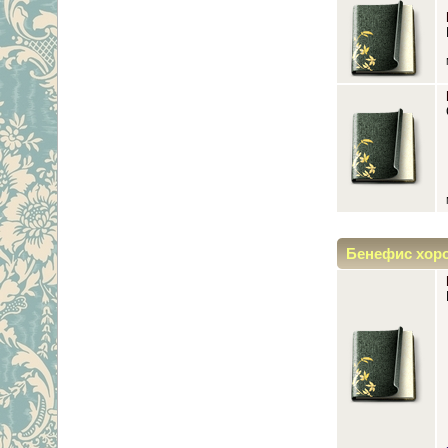
Бенефис хор