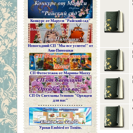
Конкурс от Маруси "Райский сад"
Новогодний СП "Мы все успеем!" от
Ани-Пимошки
СП Фотостежок от Марины Mazzy
СП От Светланы Svmmm "Орхидеи
для вас"
- - - - - - - - - - - - - - - - - - -
Уроки Embird от Tonito.