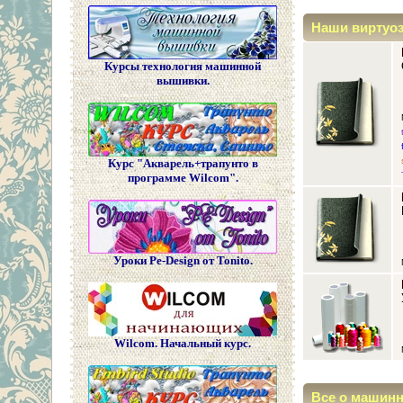
Наши виртуо
Курсы технология машинной
вышивки.
Курс "Акварель+трапунто в
программе Wilcom".
Уроки Pe-Design от Tonito.
Wilcom. Начальный курс.
Все о машин