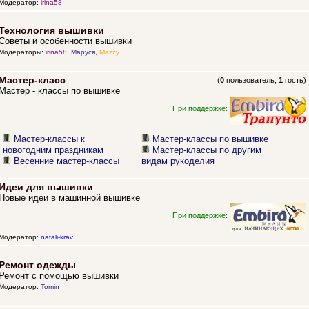
Модератор:
irina58
Технология вышивки
Советы и особенности вышивки
Модераторы:
irina58
,
Маруся
,
Mazzy
Мастер-класс
(
0
пользователь,
1
гость)
Мастер - классы по вышивке
При поддержке:
Мастер-классы к
Мастер-классы по вышивке
новогодним праздникам
Мастер-классы по другим
Весенние мастер-классы
видам рукоделия
Идеи для вышивки
Новые идеи в машинной вышивке
При поддержке:
Модератор:
natali-krav
Ремонт одежды
Ремонт с помощью вышивки
Модератор:
Tomin