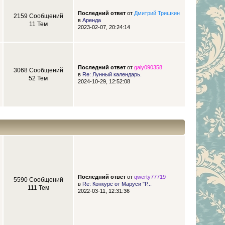
Последний ответ
от
Дмитрий Тришкин
2159 Сообщений
в
Аренда
11 Тем
2023-02-07, 20:24:14
Последний ответ
от
galy090358
3068 Сообщений
в
Re: Лунный календарь.
52 Тем
2024-10-29, 12:52:08
Последний ответ
от
qwerty77719
5590 Сообщений
в
Re: Конкурс от Маруси "Р...
111 Тем
2022-03-11, 12:31:36