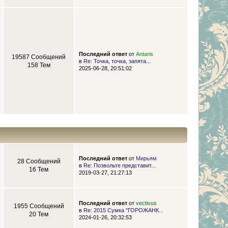
Последний ответ
от
Antaris
19587 Сообщений
в
Re: Точка, точка, запята...
158 Тем
2025-06-28, 20:51:02
Последний ответ
от
Мирьям
28 Сообщений
в
Re: Позвольте представит...
16 Тем
2019-03-27, 21:27:13
Последний ответ
от
vectivus
1955 Сообщений
в
Re: 2015 Сумка "ГОРОЖАНК...
20 Тем
2024-01-26, 20:32:53