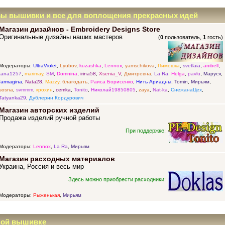
зы вышивки и все для воплощения прекрасных идей
Магазин дизайнов - Embroidery Designs Store
Оригинальные дизайны наших мастеров
(
0
пользователь,
1
гость)
Модераторы:
UltraViolet
,
Lyubov
,
kuzashka
,
Lennox
,
yamschikova
,
Пимошка
,
svetlaia
,
anibell
,
tana1257
,
marimay
,
SM
,
Domnina
,
irina58
,
Xsenia_V
,
Дмитревна
,
La Ra
,
Helga
,
pavlu
,
Маруся
,
farmagina
,
Nata28
,
Mazzy
,
благодать
,
Раиса Борисенко
,
Нить Ариадны
,
Tomin
,
Мирьям
,
sosna
,
svmmm
,
крохин
,
cemka
,
Tonito
,
Николай19850805
,
zaya
,
Nat-ka
,
СнежанаЦех
,
Tatyanka29
,
Дублерин Кордурович
Магазин авторских изделий
Продажа изделий ручной работы
При поддержке:
Модераторы:
Lennox
,
La Ra
,
Мирьям
Магазин расходных материалов
Украина, Россия и весь мир
Здесь можно приобрести расходники:
Модераторы:
Рыженькая
,
Мирьям
ной вышивке