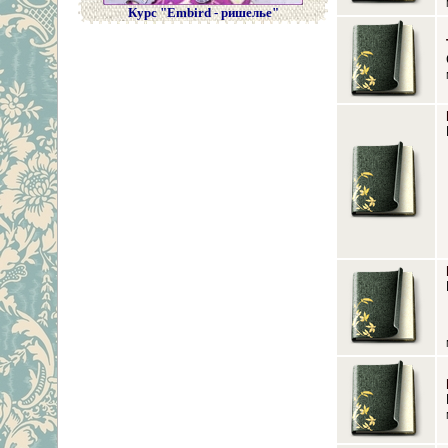
Курс "Embird - ришелье"