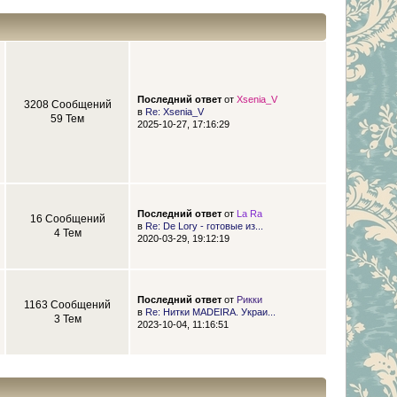
Последний ответ
от
Xsenia_V
3208 Сообщений
в
Re: Xsenia_V
59 Тем
2025-10-27, 17:16:29
Последний ответ
от
La Ra
16 Сообщений
в
Re: De Lory - готовые из...
4 Тем
2020-03-29, 19:12:19
Последний ответ
от
Рикки
1163 Сообщений
в
Re: Нитки MADEIRA. Украи...
3 Тем
2023-10-04, 11:16:51