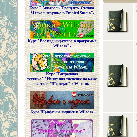
Курс " Акварель. Трапунто. Стежка.
Мягкая игрушка в Embird Studio".
Курс "Все виды кружева в программе
Wilcom" .
Курс "Витражная
техника"."Имитация тиснение по коже
в стиле "Шеридан" в Wilcom.
Курс Шрифты и надписи в Wilcom.