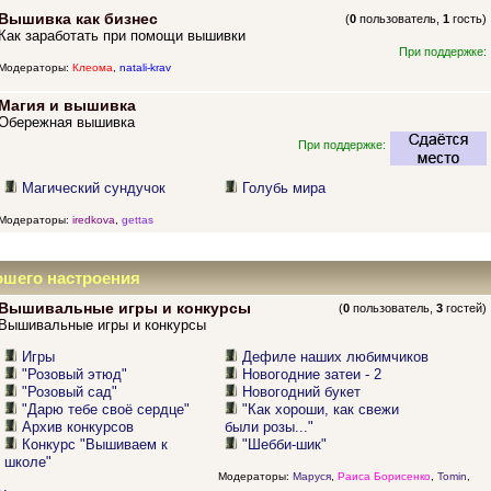
Вышивка как бизнес
(
0
пользователь,
1
гость)
Как заработать при помощи вышивки
При поддержке:
Модераторы:
Клеома
,
natali-krav
Магия и вышивка
Обережная вышивка
При поддержке:
Магический сундучок
Голубь мира
Модераторы:
iredkova
,
gettas
ошего настроения
Вышивальные игры и конкурсы
(
0
пользователь,
3
гостей)
Вышивальные игры и конкурсы
Игры
Дефиле наших любимчиков
"Розовый этюд"
Новогодние затеи - 2
"Розовый сад"
Новогодний букет
"Дарю тебе своё сердце"
"Как хороши, как свежи
Архив конкурсов
были розы..."
Конкурс "Вышиваем к
"Шебби-шик"
школе"
Модераторы:
Маруся
,
Раиса Борисенко
,
Tomin
,