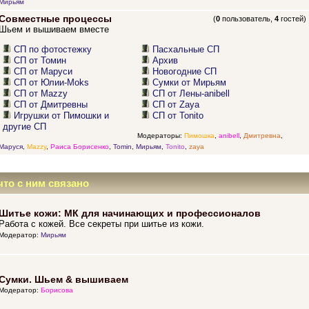
Мирьям
Совместные процессы
(
0
пользователь,
4
гостей)
Шьем и вышиваем вместе
СП по фотостежку
Пасхальные СП
СП от Томин
Архив
СП от Маруси
Новогодние СП
СП от Юлии-Moks
Сумки от Мирьям
СП от Mazzy
СП от Лены-anibell
СП от Дмитревны
СП от Zaya
Игрушки от Пимошки и
СП от Tonito
другие СП
Модераторы:
Пимошка
,
anibell
,
Дмитревна
,
Маруся
,
Mazzy
,
Раиса Борисенко
,
Tomin
,
Мирьям
,
Tonito
,
zaya
что с ним связано
Шитье кожи: МК для начинающих и профессионалов
Работа с кожей. Все секреты при шитье из кожи.
Модератор:
Мирьям
Сумки. Шьем & вышиваем
Модератор:
Борисова