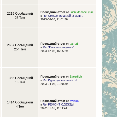
Последний ответ
от
Глеб Маловецкий
2219 Сообщений
в
Re: Смещение дизайна выш...
28 Тем
2023-06-10, 21:01:36
Последний ответ
от
tasha3
2687 Сообщений
в
Re: "Елочка-кривулька" ...
254 Тем
2023-12-02, 16:05:29
Последний ответ
от
ZvezdiMir
1356 Сообщений
в
Re: Идеи для вышивки. Чт...
18 Тем
2023-04-06, 01:30:39
Последний ответ
от
bylinka
1414 Сообщений
в
Re: РЕМОНТ ОДЕЖДЫ
4 Тем
2022-01-16, 11:11:41