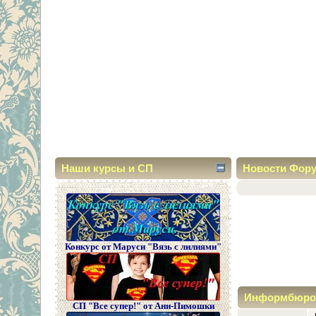
Наши курсы и СП
Новости Фор
Конкурс от Маруси "Вязь с лилиями"
Информбюро
СП "Все супер!" от Ани-Пимошки