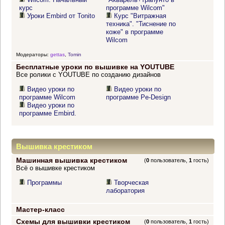
курс
программе Wilcom"
Уроки Embird от Tonito
Курс "Витражная
техника". "Тиснение по
коже" в программе
Wilcom
Модераторы:
gettas
,
Tomin
Бесплатные уроки по вышивке на YOUTUBE
Все ролики с YOUTUBE по созданию дизайнов
Видео уроки по
Видео уроки по
программе Wilcom
программе Pe-Design
Видео уроки по
программе Embird.
Вышивка крестиком
Машинная вышивка крестиком
(
0
пользователь,
1
гость)
Всё о вышивке крестиком
Программы
Творческая
лаборатория
Мастер-класс
Схемы для вышивки крестиком
(
0
пользователь,
1
гость)