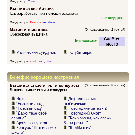
Модератор:
Tomin
Вышивка как бизнес
Как заработать при помощи вышивки
При поддержке:
Модераторы:
Клеома
,
natali-krav
Магия и вышивка
(
0
пользователь,
2
гостей)
Обережная вышивка
При поддержке:
Магический сундучок
Голубь мира
Модераторы:
iredkova
,
gettas
Бенефис хорошего настроения
Вышивальные игры и конкурсы
(
0
пользователь,
5
гостей)
Вышивальные игры и конкурсы
Игры
Дефиле наших
"Розовый этюд"
любимчиков
"Розовый сад"
Новогодние затеи - 2
"Дарю тебе своё
Новогодний букет
сердце"
"Как хороши, как свежи
Архив конкурсов
были розы..."
Конкурс "Вышиваем к
"Шебби-шик"
школе"