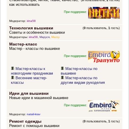
(
0
пользователь,
2
гостей)
как использовать
При поддержке:
Модератор:
irina58
Технология вышивки
(
0
пользователь,
1
гость)
Советы и особенности вышивки
Модераторы:
irina58
,
Маруся
,
Mazzy
Мастер-класс
Мастер - классы по вышивке
При поддержке:
Мастер-классы к
Мастер-классы по
новогодним праздникам
вышивке
Весенние мастер-
Мастер-классы по
классы
другим видам рукоделия
Идеи для вышивки
Новые идеи в машинной вышивке
При поддержке:
Модератор:
natali-krav
Ремонт одежды
(
0
пользователь,
1
гость)
Ремонт с помощью вышивки