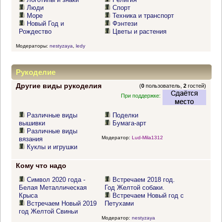
Люди
Спорт
Море
Техника и транспорт
Новый Год и
Фэнтези
Рождество
Цветы и растения
Модераторы:
nestyzaya
,
ledy
Рукоделие
Другие виды рукоделия
(
0
пользователь,
2
гостей)
При поддержке:
Различные виды
Поделки
вышивки
Бумага-арт
Различные виды
Модератор:
Lud-Mila1312
вязания
Куклы и игрушки
Кому что надо
Символ 2020 года -
Встречаем 2018 год.
Белая Металлическая
Год Желтой собаки.
Крыса
Встречаем Новый год с
Встречаем Новый 2019
Петухами
год Желтой Свиньи
Модератор:
nestyzaya