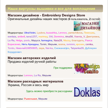
Наши виртуозы вышивки и все для воплощения
Магазин дизайнов - Embroidery Designs Store
прекрасных идей
Оригинальные дизайны наших мастеров
(
0
пользователь,
2
гостей)
Модераторы:
UltraViolet
,
Lyubov
,
kuzashka
,
Lennox
,
yamschikova
,
Пимошка
,
svetlaia
,
anibell
,
tana1257
,
marimay
,
SM
,
Domnina
,
irina58
,
Xsenia_V
,
Дмитревна
,
La Ra
,
Helga
,
pavlu
,
Маруся
,
farmagina
,
Nata28
,
Mazzy
,
благодать
,
Раиса
Борисенко
,
Нить Ариадны
,
Tomin
,
Мирьям
,
sosna
,
svmmm
,
крохин
,
cemka
,
Tonito
,
Николай19850805
,
zaya
,
Nat-ka
,
СнежанаЦех
,
Tatyanka29
,
Дублерин
Кордурович
Магазин авторских изделий
Продажа изделий ручной работы
При поддержке:
Модераторы:
Lennox
,
La Ra
,
Мирьям
Магазин расходных материалов
Украина, Россия и весь мир
Здесь можно приобрести расходники:
Модераторы:
Рыженькая
,
Мирьям