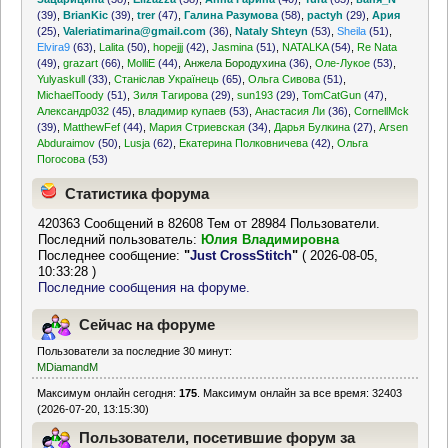
(39)
,
BrianKic
(39)
,
trer
(47)
,
Галина Разумова
(58)
,
pactyh
(29)
,
Ария
(25)
,
Valeriatimarina@gmail.com
(36)
,
Nataly Shteyn
(53)
,
Sheila
(51)
,
Elvira9
(63)
,
Lalita
(50)
,
hopejjj
(42)
,
Jasmina
(51)
,
NATALKA
(54)
,
Re Nata
(49)
,
grazart
(66)
,
MolliE
(44)
,
Анжела Бородухина
(36)
,
Оле-Лукое
(53)
,
Yulyaskull
(33)
,
Станіслав Українець
(65)
,
Ольга Сивова
(51)
,
MichaelToody
(51)
,
Зиля Тагирова
(29)
,
sun193
(29)
,
TomCatGun
(47)
,
Александр032
(45)
,
владимир купаев
(53)
,
Анастасия Ли
(36)
,
CornellMck
(39)
,
MatthewFef
(44)
,
Мария Стриевская
(34)
,
Дарья Булкина
(27)
,
Arsen
Abduraimov
(50)
,
Lusja
(62)
,
Екатерина Полковничева
(42)
,
Ольга
Погосова
(53)
Статистика форума
420363 Сообщений в 82608 Тем от 28984 Пользователи.
Последний пользователь:
Юлия Владимировна
Последнее сообщение:
"
Just CrossStitch
"
( 2026-08-05,
10:33:28 )
Последние сообщения на форуме.
Сейчас на форуме
Пользователи за последние 30 минут:
MDiamandM
Максимум онлайн сегодня:
175
. Максимум онлайн за все время: 32403
(2026-07-20, 13:15:30)
Пользователи, посетившие форум за