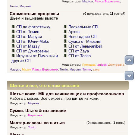
Модераторы:
Маруся
,
Раиса Борисенко
,
Tomin
,
Мирьям
Совместные процессы
(
0
пользователь,
11
гостей)
Шьем и вышиваем вместе
СП по фотостежку
Пасхальные СП
СП от Томин
Архив
СП от Маруси
Новогодние СП
СП от Юлии-Moks
Сумки от Мирьям
СП от Mazzy
СП от Лены-anibell
СП от Дмитревны
СП от Zaya
Игрушки от Пимошки и
СП от Tonito
другие СП
Модераторы:
Пимошка
,
anibell
,
Дмитревна
,
Маруся
,
Mazzy
,
Раиса Борисенко
,
Tomin
,
Мирьям
,
Tonito
,
zaya
Шитье и все, что с ним связано
Шитье кожи: МК для начинающих и профессионалов
Работа с кожей. Все секреты при шитье из кожи.
Модератор:
Мирьям
Сумки. Шьем & вышиваем
Модератор:
Борисова
Мастер-классы по шитью
(
0
пользователь,
1
гость)
Модератор:
Tonito
Шитье