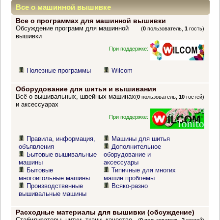
Все о машинной вышивке
Все о программах для машинной вышивки
Обсуждение программ для машинной
(
0
пользователь,
1
гость)
вышивки
При поддержке:
Полезные программы
Wilcom
Оборудование для шитья и вышивания
Всё о вышивальных, швейных машинах
(
0
пользователь,
10
гостей)
и аксессуарах
При поддержке:
Правила, информация,
Машины для шитья
объявления
Дополнительное
Бытовые вышивальные
оборудование и
машины
аксессуары
Бытовые
Типичные для многих
многоигольные машины
машин проблемы
Производственные
Всяко-разно
вышивальные машины
Расходные материалы для вышивки (обсуждение)
Стабилизаторы, нитки, ткани, качество,