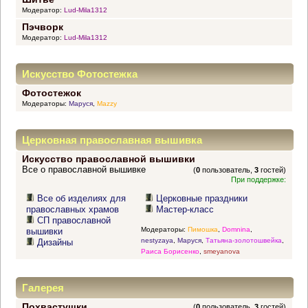
Модератор:
Lud-Mila1312
Пэчворк
Модератор:
Lud-Mila1312
Искусство Фотостежка
Фотостежок
Модераторы:
Маруся
,
Mazzy
Церковная православная вышивка
Искусство православной вышивки
Все о православной вышивке
(
0
пользователь,
3
гостей)
При поддержке:
Все об изделиях для
Церковные праздники
православных храмов
Мастер-класс
СП православной
Модераторы:
Пимошка
,
Domnina
,
вышивки
nestyzaya
,
Маруся
,
Татьяна-золотошвейка
,
Дизайны
Раиса Борисенко
,
smeyanova
Галерея
Похвастушки
(
0
пользователь,
3
гостей)