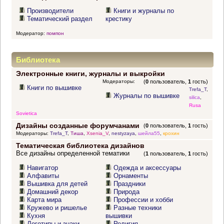
Производители
Книги и журналы по
Тематический раздел
крестику
Модератор:
помпон
Библиотека
Электронные книги, журналы и выкройки
Модераторы:
(
0
пользователь,
1
гость)
Книги по вышивке
Trefa_T
,
Журналы по вышивке
silica
,
Rusa
Sovietica
Дизайны созданные форумчанами
(
0
пользователь,
1
гость)
Модераторы:
Trefa_T
,
Тиша
,
Xsenia_V
,
nestyzaya
,
шейла55
,
крохин
Тематическая библиотека дизайнов
Все дизайны определенной тематики
(
1
пользователь,
1
гость)
Навигатор
Одежда и аксессуары
Алфавиты
Орнаменты
Вышивка для детей
Праздники
Домашний декор
Природа
Карта мира
Профессии и хобби
Кружево и ришелье
Разные техники
Кухня
вышивки
Логотипы и знаки
Религия