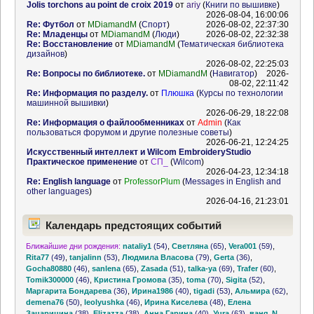
Jolis torchons au point de croix 2019
от
ariy
(
Книги по вышивке
)
2026-08-04, 16:00:06
Re: Футбол
от
MDiamandM
(
Спорт
)
2026-08-02, 22:37:30
Re: Младенцы
от
MDiamandM
(
Люди
)
2026-08-02, 22:32:38
Re: Восстановление
от
MDiamandM
(
Тематическая библиотека
дизайнов
)
2026-08-02, 22:25:03
Re: Вопросы по библиотеке.
от
MDiamandM
(
Навигатор
)
2026-
08-02, 22:11:42
Re: Информация по разделу.
от
Плюшка
(
Курсы по технологии
машинной вышивки
)
2026-06-29, 18:22:08
Re: Информация о файлообменниках
от
Admin
(
Как
пользоваться форумом и другие полезные советы
)
2026-06-21, 12:24:25
Искусственный интеллект и Wilcom EmbroideryStudio
Практическое применение
от
СП_
(
Wilcom
)
2026-04-23, 12:34:18
Re: English language
от
ProfessorPlum
(
Messages in English and
other languages
)
2026-04-16, 21:23:01
Календарь предстоящих событий
Ближайшие дни рождения:
nataliy1
(54)
,
Светляна
(65)
,
Vera001
(59)
,
Rita77
(49)
,
tanjalinn
(53)
,
Людмила Власова
(79)
,
Gerta
(36)
,
Gocha80880
(46)
,
sanlena
(65)
,
Zasada
(51)
,
talka-ya
(69)
,
Trafer
(60)
,
Tomik300000
(46)
,
Кристина Громова
(35)
,
toma
(70)
,
Sigita
(52)
,
Маргарита Бондарева
(36)
,
Ирина1986
(40)
,
tigadi
(53)
,
Альмира
(62)
,
demena76
(50)
,
leolyushka
(46)
,
Ирина Киселева
(48)
,
Елена
Зацарицина
(38)
,
Elizazza
(38)
,
Анна Гарина
(40)
,
Yura
(63)
,
ваня_N