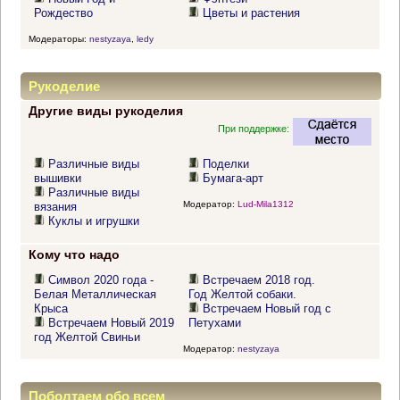
Рождество
Цветы и растения
Модераторы:
nestyzaya
,
ledy
Рукоделие
Другие виды рукоделия
При поддержке:
Различные виды
Поделки
вышивки
Бумага-арт
Различные виды
Модератор:
Lud-Mila1312
вязания
Куклы и игрушки
Кому что надо
Символ 2020 года -
Встречаем 2018 год.
Белая Металлическая
Год Желтой собаки.
Крыса
Встречаем Новый год с
Встречаем Новый 2019
Петухами
год Желтой Свиньи
Модератор:
nestyzaya
Поболтаем обо всем