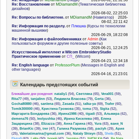
Re: Младенцы
от
MDiamandM
(
Люди
)
2026-08-02, 22:32:38
Re: Восстановление
от
MDiamandM
(
Тематическая библиотека
дизайнов
)
2026-08-02, 22:25:03
Re: Вопросы по библиотеке.
от
MDiamandM
(
Навигатор
)
2026-
08-02, 22:11:42
Re: Информация по разделу.
от
Плюшка
(
Курсы по технологии
машинной вышивки
)
2026-06-29, 18:22:08
Re: Информация о файлообменниках
от
Admin
(
Как
пользоваться форумом и другие полезные советы
)
2026-06-21, 12:24:25
Искусственный интеллект и Wilcom EmbroideryStudio
Практическое применение
от
СП_
(
Wilcom
)
2026-04-23, 12:34:18
Re: English language
от
ProfessorPlum
(
Messages in English and
other languages
)
2026-04-16, 21:23:01
Календарь предстоящих событий
Ближайшие дни рождения:
nataliy1
(54)
,
Светляна
(65)
,
Vera001
(59)
,
Rita77
(49)
,
tanjalinn
(53)
,
Людмила Власова
(79)
,
Gerta
(36)
,
Gocha80880
(46)
,
sanlena
(65)
,
Zasada
(51)
,
talka-ya
(69)
,
Trafer
(60)
,
Tomik300000
(46)
,
Кристина Громова
(35)
,
toma
(70)
,
Sigita
(52)
,
Маргарита Бондарева
(36)
,
Ирина1986
(40)
,
tigadi
(53)
,
Альмира
(62)
,
demena76
(50)
,
leolyushka
(46)
,
Ирина Киселева
(48)
,
Елена
Зацарицина
(38)
,
Elizazza
(38)
,
Анна Гарина
(40)
,
Yura
(63)
,
ваня_N
(39)
,
BrianKic
(39)
,
trer
(47)
,
Галина Разумова
(58)
,
pactyh
(29)
,
Ария
(25)
,
Valeriatimarina@gmail.com
(36)
,
Nataly Shteyn
(53)
,
Sheila
(51)
,
Elvira9
(63)
,
Lalita
(50)
,
hopejjj
(42)
,
Jasmina
(51)
,
NATALKA
(54)
,
Re Nata