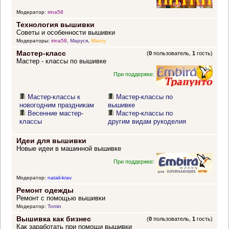
Модератор:
irina58
Технология вышивки
Советы и особенности вышивки
Модераторы:
irina58
,
Маруся
,
Mazzy
Мастер-класс
(
0
пользователь,
1
гость)
Мастер - классы по вышивке
При поддержке:
Мастер-классы к
Мастер-классы по
новогодним праздникам
вышивке
Весенние мастер-
Мастер-классы по
классы
другим видам рукоделия
Идеи для вышивки
Новые идеи в машинной вышивке
При поддержке:
Модератор:
natali-krav
Ремонт одежды
Ремонт с помощью вышивки
Модератор:
Tomin
Вышивка как бизнес
(
0
пользователь,
1
гость)
Как заработать при помощи вышивки