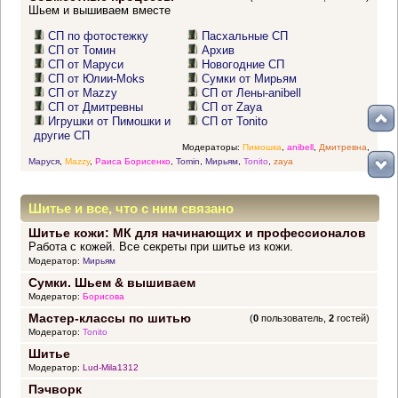
Шьем и вышиваем вместе
СП по фотостежку
Пасхальные СП
СП от Томин
Архив
СП от Маруси
Новогодние СП
СП от Юлии-Moks
Сумки от Мирьям
СП от Mazzy
СП от Лены-anibell
СП от Дмитревны
СП от Zaya
Игрушки от Пимошки и
СП от Tonito
другие СП
Модераторы:
Пимошка
,
anibell
,
Дмитревна
,
Маруся
,
Mazzy
,
Раиса Борисенко
,
Tomin
,
Мирьям
,
Tonito
,
zaya
Шитье и все, что с ним связано
Шитье кожи: МК для начинающих и профессионалов
Работа с кожей. Все секреты при шитье из кожи.
Модератор:
Мирьям
Сумки. Шьем & вышиваем
Модератор:
Борисова
Мастер-классы по шитью
(
0
пользователь,
2
гостей)
Модератор:
Tonito
Шитье
Модератор:
Lud-Mila1312
Пэчворк