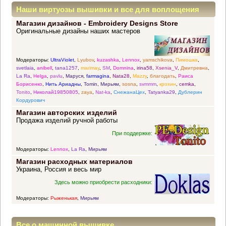
Наши виртуозы вышивки и все для воплощения
Магазин дизайнов - Embroidery Designs Store
прекрасных идей
Оригинальные дизайны наших мастеров
Модераторы:
UltraViolet
,
Lyubov
,
kuzashka
,
Lennox
,
yamschikova
,
Пимошка
,
svetlaia
,
anibell
,
tana1257
,
marimay
,
SM
,
Domnina
,
irina58
,
Xsenia_V
,
Дмитревна
,
La Ra
,
Helga
,
pavlu
,
Маруся
,
farmagina
,
Nata28
,
Mazzy
,
благодать
,
Раиса
Борисенко
,
Нить Ариадны
,
Tomin
,
Мирьям
,
sosna
,
svmmm
,
крохин
,
cemka
,
Tonito
,
Николай19850805
,
zaya
,
Nat-ka
,
СнежанаЦех
,
Tatyanka29
,
Дублерин
Кордурович
Магазин авторских изделий
Продажа изделий ручной работы
При поддержке:
Модераторы:
Lennox
,
La Ra
,
Мирьям
Магазин расходных материалов
Украина, Россия и весь мир
Здесь можно приобрести расходники:
Модераторы:
Рыженькая
,
Мирьям
Все о машинной вышивке