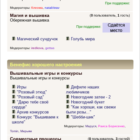
При поддержке:
Модераторы:
Клеома
,
natali-krav
Магия и вышивка
(
0
пользователь,
1
гость)
Обережная вышивка
При поддержке:
Магический сундучок
Голубь мира
Модераторы:
iredkova
,
gettas
Бенефис хорошего настроения
Вышивальные игры и конкурсы
Вышивальные игры и конкурсы
Игры
Дефиле наших
"Розовый этюд"
любимчиков
"Розовый сад"
Новогодние затеи - 2
"Дарю тебе своё
Новогодний букет
сердце"
"Как хороши, как свежи
Архив конкурсов
были розы..."
Конкурс "Вышиваем к
"Шебби-шик"
школе"
Модераторы:
Маруся
,
Раиса Борисенко
,
Tomin
,
Мирьям
Совместные процессы
(
0
пользователь,
3
гостей)