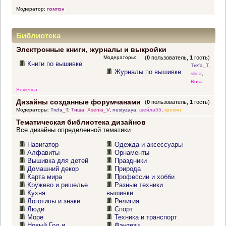
Модератор:
помпон
Библиотека
Электронные книги, журналы и выкройки
Модераторы:
(
0
пользователь,
1
гость)
Книги по вышивке
Trefa_T
,
Журналы по вышивке
silica
,
Rusa
Sovietica
Дизайны созданные форумчанами
(
0
пользователь,
1
гость)
Модераторы:
Trefa_T
,
Тиша
,
Xsenia_V
,
nestyzaya
,
шейла55
,
крохин
Тематическая библиотека дизайнов
Все дизайны определенной тематики
Навигатор
Одежда и аксессуары
Алфавиты
Орнаменты
Вышивка для детей
Праздники
Домашний декор
Природа
Карта мира
Профессии и хобби
Кружево и ришелье
Разные техники
Кухня
вышивки
Логотипы и знаки
Религия
Люди
Спорт
Море
Техника и транспорт
Новый Год и
Фэнтези