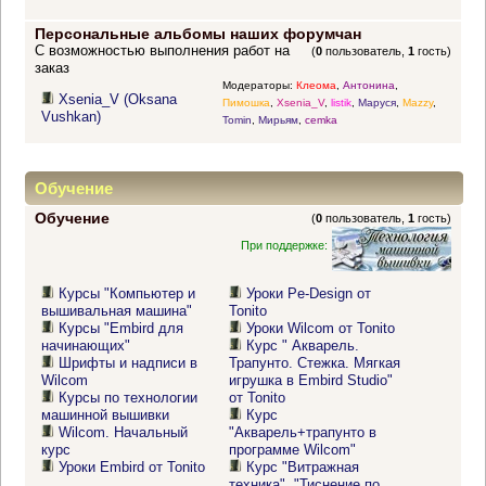
Персональные альбомы наших форумчан
С возможностью выполнения работ на
(
0
пользователь,
1
гость)
заказ
Модераторы:
Клеома
,
Антонина
,
Xsenia_V (Oksana
Пимошка
,
Xsenia_V
,
listik
,
Маруся
,
Mazzy
,
Vushkan)
Tomin
,
Мирьям
,
cemka
Обучение
Обучение
(
0
пользователь,
1
гость)
При поддержке:
Курсы "Компьютер и
Уроки Pe-Design от
вышивальная машина"
Tonito
Курсы "Embird для
Уроки Wilcom от Tonito
начинающих"
Курс " Акварель.
Шрифты и надписи в
Трапунто. Стежка. Мягкая
Wilcom
игрушка в Embird Studio"
Курсы по технологии
от Tonito
машинной вышивки
Курс
Wilcom. Начальный
"Акварель+трапунто в
курс
программе Wilcom"
Уроки Embird от Tonito
Курс "Витражная
техника". "Тиснение по