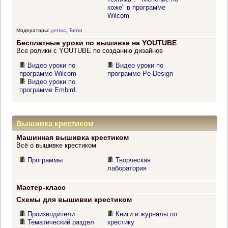
коже" в программе
Wilcom
Модераторы:
gettas
,
Tomin
Бесплатные уроки по вышивке на YOUTUBE
Все ролики с YOUTUBE по созданию дизайнов
Видео уроки по
Видео уроки по
программе Wilcom
программе Pe-Design
Видео уроки по
программе Embird.
Вышивка крестиком
Машинная вышивка крестиком
Всё о вышивке крестиком
Программы
Творческая
лаборатория
Мастер-класс
Схемы для вышивки крестиком
Производители
Книги и журналы по
Тематический раздел
крестику