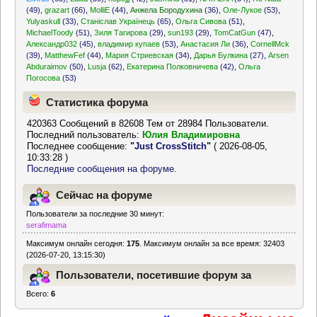
(49)
,
grazart
(66)
,
MolliE
(44)
,
Анжела Бородухина
(36)
,
Оле-Лукое
(53)
,
Yulyaskull
(33)
,
Станіслав Українець
(65)
,
Ольга Сивова
(51)
,
MichaelToody
(51)
,
Зиля Тагирова
(29)
,
sun193
(29)
,
TomCatGun
(47)
,
Александр032
(45)
,
владимир купаев
(53)
,
Анастасия Ли
(36)
,
CornellMck
(39)
,
MatthewFef
(44)
,
Мария Стриевская
(34)
,
Дарья Булкина
(27)
,
Arsen
Abduraimov
(50)
,
Lusja
(62)
,
Екатерина Полковничева
(42)
,
Ольга
Погосова
(53)
Статистика форума
420363 Сообщений в 82608 Тем от 28984 Пользователи.
Последний пользователь:
Юлия Владимировна
Последнее сообщение:
"
Just CrossStitch
"
( 2026-08-05,
10:33:28 )
Последние сообщения на форуме.
Сейчас на форуме
Пользователи за последние 30 минут:
serafimama
Максимум онлайн сегодня:
175
. Максимум онлайн за все время: 32403
(2026-07-20, 13:15:30)
Пользователи, посетившие форум за
Всего:
6
последние 24 часа