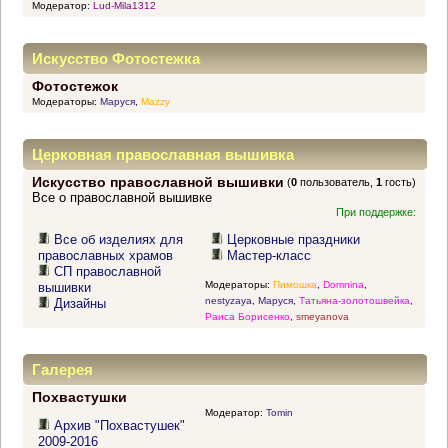
Модератор:
Lud-Mila1312
Искусство Фотостежка
Фотостежок
Модераторы:
Маруся
,
Mazzy
Церковная православная вышивка
Искусство православной вышивки
(
0
пользователь,
1
гость)
Все о православной вышивке
При поддержке:
Все об изделиях для
Церковные праздники
православных храмов
Мастер-класс
СП православной
Модераторы:
Пимошка
,
Domnina
,
вышивки
nestyzaya
,
Маруся
,
Татьяна-золотошвейка
,
Дизайны
Раиса Борисенко
,
smeyanova
Галерея
Похвастушки
Модератор:
Tomin
Архив "Похвастушек"
2009-2016