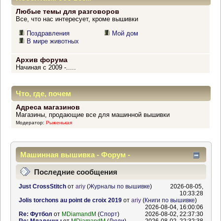
Любые темы для разговоров
Все, что нас интересует, кроме вышивки
Поздравления
Мой дом
В мире животных
Архив форума
Начиная с 2009 -.....
Что, где, почем
Адреса магазинов
Магазины, продающие все для машинной вышивки
Модератор:
Рыженькая
Машинная вышивка - Форум -
Информационный центр
Последние сообщения
Just CrossStitch
от
ariy
(
Журналы по вышивке
)
2026-08-05,
10:33:28
Jolis torchons au point de croix 2019
от
ariy
(
Книги по вышивке
)
2026-08-04, 16:00:06
Re: Футбол
от
MDiamandM
(
Спорт
)
2026-08-02, 22:37:30