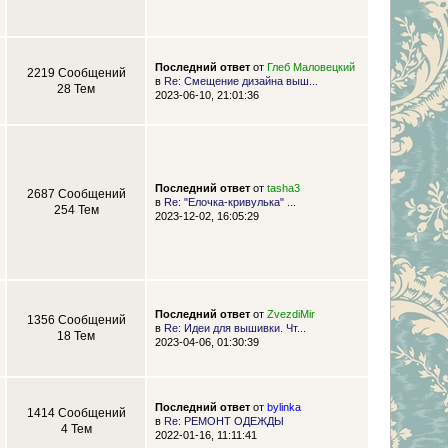
Последний ответ
от
Глеб Маловецкий
2219 Сообщений
в
Re: Смещение дизайна выш...
28 Тем
2023-06-10, 21:01:36
Последний ответ
от
tasha3
2687 Сообщений
в
Re: "Елочка-кривулька" ...
254 Тем
2023-12-02, 16:05:29
Последний ответ
от
ZvezdiMir
1356 Сообщений
в
Re: Идеи для вышивки. Чт...
18 Тем
2023-04-06, 01:30:39
Последний ответ
от
bylinka
1414 Сообщений
в
Re: РЕМОНТ ОДЕЖДЫ
4 Тем
2022-01-16, 11:11:41