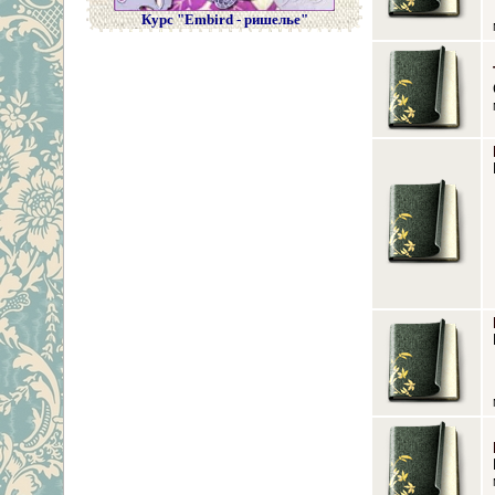
Курс "Embird - ришелье"