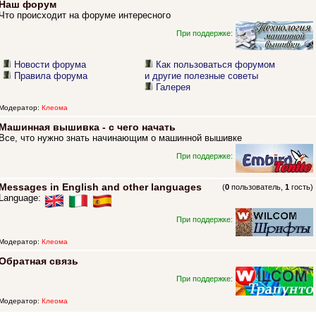
Наш форум
Что происходит на форуме интересного
При поддержке:
Новости форума
Как пользоваться форумом
Правила форума
и другие полезные советы
Галерея
Модератор:
Клеома
Машинная вышивка - с чего начать
Все, что нужно знать начинающим о машинной вышивке
При поддержке:
Messages in English and other languages
(
0
пользователь,
1
гость)
Language:
При поддержке:
Модератор:
Клеома
Обратная связь
При поддержке:
Модератор:
Клеома