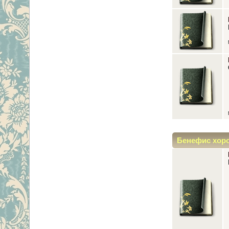
Бенефис хор