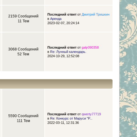
Последний ответ
от
Дмитрий Тришкин
2159 Сообщений
в
Аренда
11 Тем
2023-02-07, 20:24:14
Последний ответ
от
galy090358
3068 Сообщений
в
Re: Лунный календарь.
52 Тем
2024-10-29, 12:52:08
Последний ответ
от
qwerty77719
5590 Сообщений
в
Re: Конкурс от Маруси "Р...
111 Тем
2022-03-11, 12:31:36