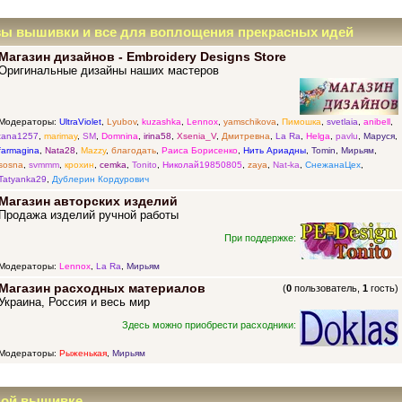
зы вышивки и все для воплощения прекрасных идей
Магазин дизайнов - Embroidery Designs Store
Оригинальные дизайны наших мастеров
Модераторы:
UltraViolet
,
Lyubov
,
kuzashka
,
Lennox
,
yamschikova
,
Пимошка
,
svetlaia
,
anibell
,
tana1257
,
marimay
,
SM
,
Domnina
,
irina58
,
Xsenia_V
,
Дмитревна
,
La Ra
,
Helga
,
pavlu
,
Маруся
,
farmagina
,
Nata28
,
Mazzy
,
благодать
,
Раиса Борисенко
,
Нить Ариадны
,
Tomin
,
Мирьям
,
sosna
,
svmmm
,
крохин
,
cemka
,
Tonito
,
Николай19850805
,
zaya
,
Nat-ka
,
СнежанаЦех
,
Tatyanka29
,
Дублерин Кордурович
Магазин авторских изделий
Продажа изделий ручной работы
При поддержке:
Модераторы:
Lennox
,
La Ra
,
Мирьям
Магазин расходных материалов
(
0
пользователь,
1
гость)
Украина, Россия и весь мир
Здесь можно приобрести расходники:
Модераторы:
Рыженькая
,
Мирьям
ной вышивке