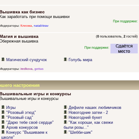
Вышивка как бизнес
Как заработать при помощи вышивки
При поддержке:
Модераторы:
Клеома
,
natali-krav
Магия и вышивка
(
0
пользователь,
2
гостей)
Обережная вышивка
При поддержке:
Магический сундучок
Голубь мира
Модераторы:
iredkova
,
gettas
ошего настроения
Вышивальные игры и конкурсы
Вышивальные игры и конкурсы
Игры
Дефиле наших любимчиков
"Розовый этюд"
Новогодние затеи - 2
"Розовый сад"
Новогодний букет
"Дарю тебе своё сердце"
"Как хороши, как свежи
Архив конкурсов
были розы..."
Конкурс "Вышиваем к
"Шебби-шик"
школе"