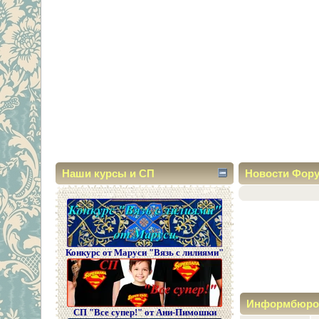
Наши курсы и СП
Новости Фор
Конкурс от Маруси "Вязь с лилиями"
Информбюро
СП "Все супер!" от Ани-Пимошки