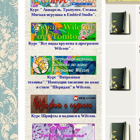
Курс " Акварель. Трапунто. Стежка.
Мягкая игрушка в Embird Studio".
Курс "Все виды кружева в программе
Wilcom" .
Курс "Витражная
техника"."Имитация тиснение по коже
в стиле "Шеридан" в Wilcom.
Курс Шрифты и надписи в Wilcom.