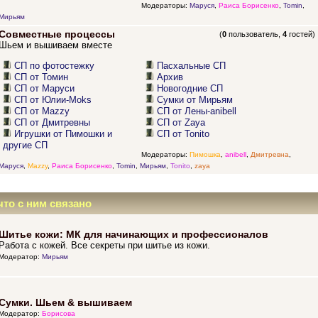
Модераторы:
Маруся
,
Раиса Борисенко
,
Tomin
,
Мирьям
Совместные процессы
(
0
пользователь,
4
гостей)
Шьем и вышиваем вместе
СП по фотостежку
Пасхальные СП
СП от Томин
Архив
СП от Маруси
Новогодние СП
СП от Юлии-Moks
Сумки от Мирьям
СП от Mazzy
СП от Лены-anibell
СП от Дмитревны
СП от Zaya
Игрушки от Пимошки и
СП от Tonito
другие СП
Модераторы:
Пимошка
,
anibell
,
Дмитревна
,
Маруся
,
Mazzy
,
Раиса Борисенко
,
Tomin
,
Мирьям
,
Tonito
,
zaya
что с ним связано
Шитье кожи: МК для начинающих и профессионалов
Работа с кожей. Все секреты при шитье из кожи.
Модератор:
Мирьям
Сумки. Шьем & вышиваем
Модератор:
Борисова