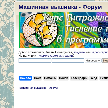
Машинная вышивка - Форум
Добро пожаловать,
Гость
. Пожалуйста,
войдите
или
зарегистри
Не получили
письмо с кодом активации
?
Начало
Сайт
Помощь
Поиск
Календарь
Вход
Реги
 Машинная вышивка - Форум