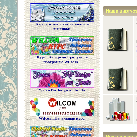
Наши виртуо
Курсы технология машинной
вышивки.
Курс "Акварель+трапунто в
программе Wilcom".
Уроки Pe-Design от Tonito.
Wilcom. Начальный курс.
Все о машин