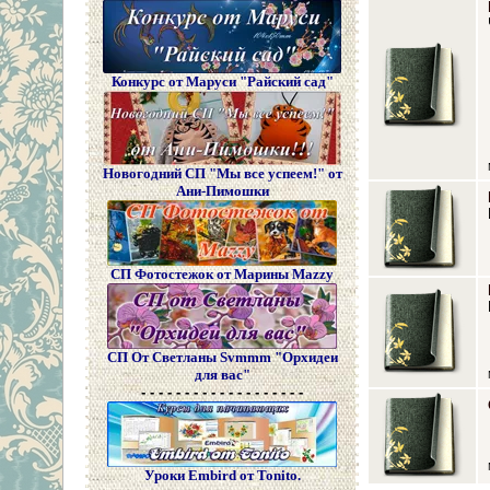
Конкурс от Маруси "Райский сад"
Новогодний СП "Мы все успеем!" от
Ани-Пимошки
СП Фотостежок от Марины Mazzy
СП От Светланы Svmmm "Орхидеи
для вас"
- - - - - - - - - - - - - - - - - - -
Уроки Embird от Tonito.