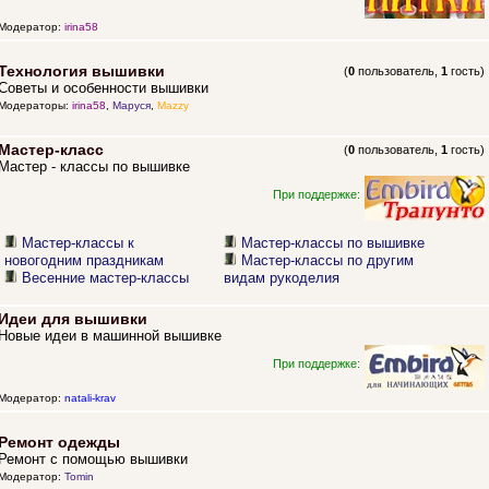
Модератор:
irina58
Технология вышивки
(
0
пользователь,
1
гость)
Советы и особенности вышивки
Модераторы:
irina58
,
Маруся
,
Mazzy
Мастер-класс
(
0
пользователь,
1
гость)
Мастер - классы по вышивке
При поддержке:
Мастер-классы к
Мастер-классы по вышивке
новогодним праздникам
Мастер-классы по другим
Весенние мастер-классы
видам рукоделия
Идеи для вышивки
Новые идеи в машинной вышивке
При поддержке:
Модератор:
natali-krav
Ремонт одежды
Ремонт с помощью вышивки
Модератор:
Tomin