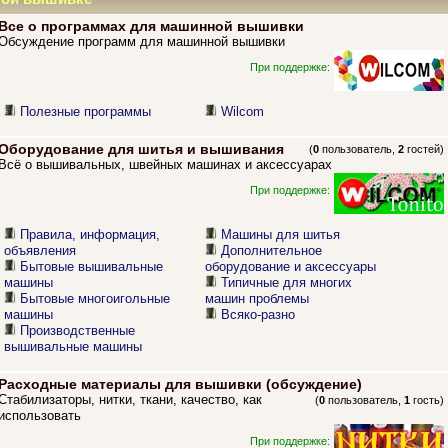
Все о программах для машинной вышивки
Обсуждение программ для машинной вышивки
При поддержке:
Полезные программы
Wilcom
Оборудование для шитья и вышивания
(
0
пользователь,
2
гостей)
Всё о вышивальных, швейных машинах и аксессуарах
При поддержке:
Правила, информация,
Машины для шитья
объявления
Дополнительное
Бытовые вышивальные
оборудование и аксессуары
машины
Типичные для многих
Бытовые многоигольные
машин проблемы
машины
Всяко-разно
Производственные
вышивальные машины
Расходные материалы для вышивки (обсуждение)
Стабилизаторы, нитки, ткани, качество, как
(
0
пользователь,
1
гость)
использовать
При поддержке: