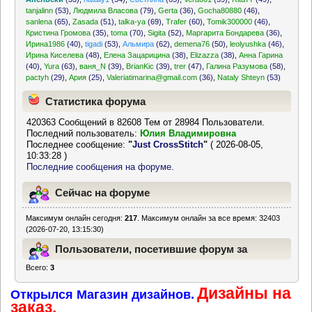
tanjalinn
(53)
,
Людмила Власова
(79)
,
Gerta
(36)
,
Gocha80880
(46)
,
sanlena
(65)
,
Zasada
(51)
,
talka-ya
(69)
,
Trafer
(60)
,
Tomik300000
(46)
,
Кристина Громова
(35)
,
toma
(70)
,
Sigita
(52)
,
Маргарита Бондарева
(36)
,
Ирина1986
(40)
,
tigadi
(53)
,
Альмира
(62)
,
demena76
(50)
,
leolyushka
(46)
,
Ирина Киселева
(48)
,
Елена Зацарицина
(38)
,
Elizazza
(38)
,
Анна Гарина
(40)
,
Yura
(63)
,
ваня_N
(39)
,
BrianKic
(39)
,
trer
(47)
,
Галина Разумова
(58)
,
pactyh
(29)
,
Ария
(25)
,
Valeriatimarina@gmail.com
(36)
,
Nataly Shteyn
(53)
Статистика форума
420363 Сообщений в 82608 Тем от 28984 Пользователи.
Последний пользователь:
Юлия Владимировна
Последнее сообщение:
"
Just CrossStitch
"
( 2026-08-05,
10:33:28 )
Последние сообщения на форуме.
Сейчас на форуме
Максимум онлайн сегодня:
217
. Максимум онлайн за все время: 32403
(2026-07-20, 13:15:30)
Пользователи, посетившие форум за
Всего:
3
последние 24 часа
Дизайны на
Открылся Магазин дизайнов.
заказ.