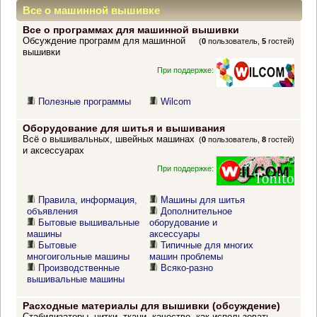
Все о машинной вышивке
Все о программах для машинной вышивки
Обсуждение программ для машинной
(
0
пользователь,
5
гостей)
вышивки
При поддержке:
Полезные программы
Wilcom
Оборудование для шитья и вышивания
Всё о вышивальных, швейных машинах
(
0
пользователь,
8
гостей)
и аксессуарах
При поддержке:
Правила, информация,
Машины для шитья
объявления
Дополнительное
Бытовые вышивальные
оборудование и
машины
аксессуары
Бытовые
Типичные для многих
многоигольные машины
машин проблемы
Производственные
Всяко-разно
вышивальные машины
Расходные материалы для вышивки (обсуждение)
Стабилизаторы, нитки, ткани, качество, как использовать