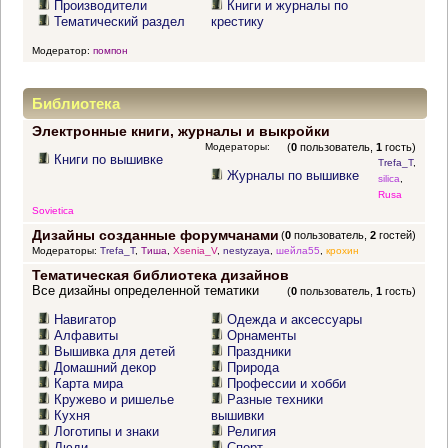
Производители
Книги и журналы по
Тематический раздел
крестику
Модератор:
помпон
Библиотека
Электронные книги, журналы и выкройки
Модераторы:
(
0
пользователь,
1
гость)
Книги по вышивке
Trefa_T
,
Журналы по вышивке
silica
,
Rusa
Sovietica
Дизайны созданные форумчанами
(
0
пользователь,
2
гостей)
Модераторы:
Trefa_T
,
Тиша
,
Xsenia_V
,
nestyzaya
,
шейла55
,
крохин
Тематическая библиотека дизайнов
Все дизайны определенной тематики
(
0
пользователь,
1
гость)
Навигатор
Одежда и аксессуары
Алфавиты
Орнаменты
Вышивка для детей
Праздники
Домашний декор
Природа
Карта мира
Профессии и хобби
Кружево и ришелье
Разные техники
Кухня
вышивки
Логотипы и знаки
Религия
Люди
Спорт