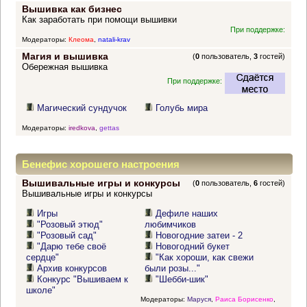
Вышивка как бизнес
Как заработать при помощи вышивки
При поддержке:
Модераторы:
Клеома
,
natali-krav
Магия и вышивка
(
0
пользователь,
3
гостей)
Обережная вышивка
При поддержке:
Магический сундучок
Голубь мира
Модераторы:
iredkova
,
gettas
Бенефис хорошего настроения
Вышивальные игры и конкурсы
(
0
пользователь,
6
гостей)
Вышивальные игры и конкурсы
Игры
Дефиле наших
"Розовый этюд"
любимчиков
"Розовый сад"
Новогодние затеи - 2
"Дарю тебе своё
Новогодний букет
сердце"
"Как хороши, как свежи
Архив конкурсов
были розы..."
Конкурс "Вышиваем к
"Шебби-шик"
школе"
Модераторы:
Маруся
,
Раиса Борисенко
,