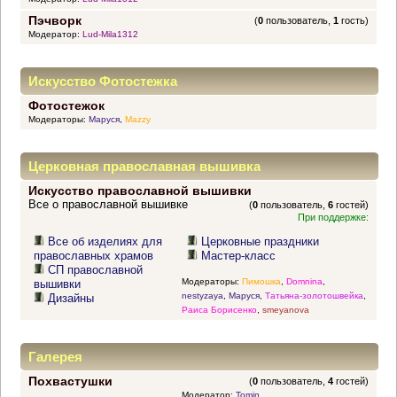
Пэчворк
(
0
пользователь,
1
гость)
Модератор:
Lud-Mila1312
Искусство Фотостежка
Фотостежок
Модераторы:
Маруся
,
Mazzy
Церковная православная вышивка
Искусство православной вышивки
Все о православной вышивке
(
0
пользователь,
6
гостей)
При поддержке:
Все об изделиях для
Церковные праздники
православных храмов
Мастер-класс
СП православной
Модераторы:
Пимошка
,
Domnina
,
вышивки
nestyzaya
,
Маруся
,
Татьяна-золотошвейка
,
Дизайны
Раиса Борисенко
,
smeyanova
Галерея
Похвастушки
(
0
пользователь,
4
гостей)
Модератор:
Tomin