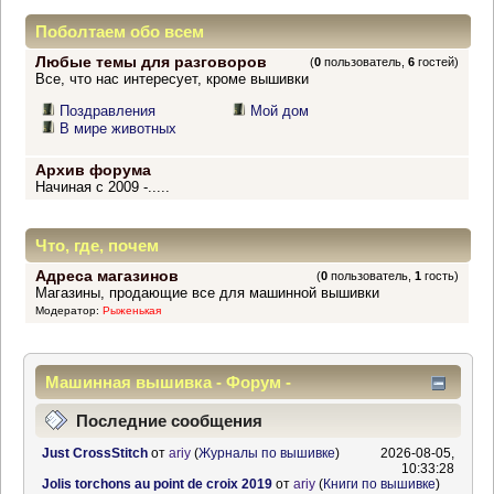
Поболтаем обо всем
Любые темы для разговоров
(
0
пользователь,
6
гостей)
Все, что нас интересует, кроме вышивки
Поздравления
Мой дом
В мире животных
Архив форума
Начиная с 2009 -.....
Что, где, почем
Адреса магазинов
(
0
пользователь,
1
гость)
Магазины, продающие все для машинной вышивки
Модератор:
Рыженькая
Машинная вышивка - Форум -
Информационный центр
Последние сообщения
Just CrossStitch
от
ariy
(
Журналы по вышивке
)
2026-08-05,
10:33:28
Jolis torchons au point de croix 2019
от
ariy
(
Книги по вышивке
)