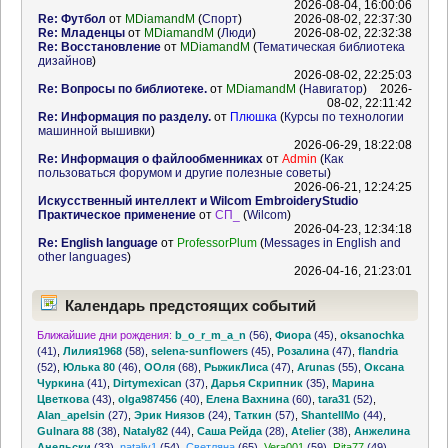
2026-08-04, 16:00:06
Re: Футбол
от
MDiamandM
(
Спорт
)
2026-08-02, 22:37:30
Re: Младенцы
от
MDiamandM
(
Люди
)
2026-08-02, 22:32:38
Re: Восстановление
от
MDiamandM
(
Тематическая библиотека
дизайнов
)
2026-08-02, 22:25:03
Re: Вопросы по библиотеке.
от
MDiamandM
(
Навигатор
)
2026-
08-02, 22:11:42
Re: Информация по разделу.
от
Плюшка
(
Курсы по технологии
машинной вышивки
)
2026-06-29, 18:22:08
Re: Информация о файлообменниках
от
Admin
(
Как
пользоваться форумом и другие полезные советы
)
2026-06-21, 12:24:25
Искусственный интеллект и Wilcom EmbroideryStudio
Практическое применение
от
СП_
(
Wilcom
)
2026-04-23, 12:34:18
Re: English language
от
ProfessorPlum
(
Messages in English and
other languages
)
2026-04-16, 21:23:01
Календарь предстоящих событий
Ближайшие дни рождения:
b_o_r_m_a_n
(56)
,
Фиора
(45)
,
oksanochka
(41)
,
Лилия1968
(58)
,
selena-sunflowers
(45)
,
Розалина
(47)
,
flandria
(52)
,
Юлька 80
(46)
,
ООля
(68)
,
РыжикЛиса
(47)
,
Arunas
(55)
,
Оксана
Чуркина
(41)
,
Dirtymexican
(37)
,
Дарья Скрипник
(35)
,
Марина
Цветкова
(43)
,
olga987456
(40)
,
Елена Вахнина
(60)
,
tara31
(52)
,
Alan_apelsin
(27)
,
Эрик Ниязов
(24)
,
Таткин
(57)
,
ShantellMo
(44)
,
Gulnara 88
(38)
,
Nataly82
(44)
,
Саша Рейда
(28)
,
Atelier
(38)
,
Анжелина
Анельски
(33)
,
nataliy1
(54)
,
Светляна
(65)
,
Vera001
(59)
,
Rita77
(49)
,