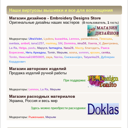
Наши виртуозы вышивки и все для воплощения
Магазин дизайнов - Embroidery Designs Store
прекрасных идей
Оригинальные дизайны наших мастеров
(
0
пользователь,
1
гость)
Модераторы:
UltraViolet
,
Lyubov
,
kuzashka
,
Lennox
,
yamschikova
,
Пимошка
,
svetlaia
,
anibell
,
tana1257
,
marimay
,
SM
,
Domnina
,
irina58
,
Xsenia_V
,
Дмитревна
,
La Ra
,
Helga
,
pavlu
,
Маруся
,
farmagina
,
Nata28
,
Mazzy
,
благодать
,
Раиса
Борисенко
,
Нить Ариадны
,
Tomin
,
Мирьям
,
sosna
,
svmmm
,
крохин
,
cemka
,
Tonito
,
Николай19850805
,
zaya
,
Nat-ka
,
СнежанаЦех
,
Tatyanka29
,
Дублерин
Кордурович
Магазин авторских изделий
Продажа изделий ручной работы
При поддержке:
Модераторы:
Lennox
,
La Ra
,
Мирьям
Магазин расходных материалов
Украина, Россия и весь мир
Здесь можно приобрести расходники:
Модераторы:
Рыженькая
,
Мирьям