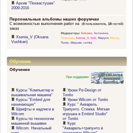
Архив "Похвастушек"
2009-2016
Персональные альбомы наших форумчан
С возможностью выполнения работ на
(
0
пользователь,
18
гостей)
заказ
Модераторы:
Клеома
,
Антонина
,
Xsenia_V (Oksana
Пимошка
,
Xsenia_V
,
listik
,
Маруся
,
Mazzy
,
Vushkan)
Tomin
,
Мирьям
,
cemka
Обучение
Обучение
При поддержке:
Курсы "Компьютер и
Уроки Pe-Design от
вышивальная машина"
Tonito
Курсы "Embird для
Уроки Wilcom от Tonito
начинающих"
Курс " Акварель.
Шрифты и надписи в
Трапунто. Стежка. Мягкая
Wilcom
игрушка в Embird Studio"
Курсы по технологии
от Tonito
машинной вышивки
Курс
Wilcom. Начальный
"Акварель+трапунто в
курс
программе Wilcom"