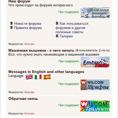
Наш форум
Что происходит на форуме интересного
При поддержке:
Новости форума
Как пользоваться
Правила форума
форумом и другие
полезные советы
Галерея
Модератор:
Клеома
Машинная вышивка - с чего начать
(
0
пользователь,
1
гость)
Все, что нужно знать начинающим о машинной вышивке
При поддержке:
Messages in English and other languages
Language:
При поддержке:
Модератор:
Клеома
Обратная связь
При поддержке:
Модератор:
Клеома