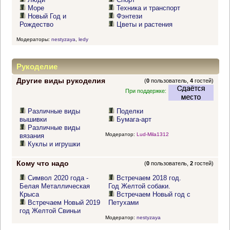
Море
Техника и транспорт
Новый Год и
Фэнтези
Рождество
Цветы и растения
Модераторы:
nestyzaya
,
ledy
Рукоделие
Другие виды рукоделия
(
0
пользователь,
4
гостей)
При поддержке:
Различные виды
Поделки
вышивки
Бумага-арт
Различные виды
Модератор:
Lud-Mila1312
вязания
Куклы и игрушки
Кому что надо
(
0
пользователь,
2
гостей)
Символ 2020 года -
Встречаем 2018 год.
Белая Металлическая
Год Желтой собаки.
Крыса
Встречаем Новый год с
Встречаем Новый 2019
Петухами
год Желтой Свиньи
Модератор:
nestyzaya