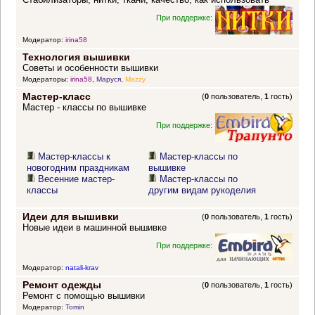
При поддержке:
Модератор:
irina58
Технология вышивки
Советы и особенности вышивки
Модераторы:
irina58
,
Маруся
,
Mazzy
Мастер-класс
(
0
пользователь,
1
гость)
Мастер - классы по вышивке
При поддержке:
Мастер-классы к
Мастер-классы по
новогодним праздникам
вышивке
Весенние мастер-
Мастер-классы по
классы
другим видам рукоделия
Идеи для вышивки
(
0
пользователь,
1
гость)
Новые идеи в машинной вышивке
При поддержке:
Модератор:
natali-krav
Ремонт одежды
(
0
пользователь,
1
гость)
Ремонт с помощью вышивки
Модератор:
Tomin