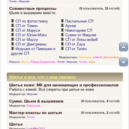
Tomin
,
Мирьям
Совместные процессы
(
0
пользователь,
15
гостей)
Шьем и вышиваем вместе
СП по фотостежку
Пасхальные СП
СП от Томин
Архив
СП от Маруси
Новогодние СП
СП от Юлии-Moks
Сумки от Мирьям
СП от Mazzy
СП от Лены-anibell
СП от Дмитревны
СП от Zaya
Игрушки от Пимошки и
СП от Tonito
другие СП
Модераторы:
Пимошка
,
anibell
,
Дмитревна
,
Маруся
,
Mazzy
,
Раиса Борисенко
,
Tomin
,
Мирьям
,
Tonito
,
zaya
Шитье и все, что с ним связано
Шитье кожи: МК для начинающих и профессионалов
Работа с кожей. Все секреты при шитье из кожи.
Модератор:
Мирьям
Сумки. Шьем & вышиваем
(
0
пользователь,
4
гостей)
Модератор:
Борисова
Мастер-классы по шитью
(
0
пользователь,
2
гостей)
Модератор:
Tonito
Шитье
Модератор:
Lud-Mila1312