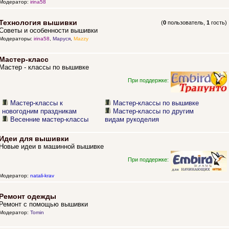
Модератор:
irina58
Технология вышивки
(
0
пользователь,
1
гость)
Советы и особенности вышивки
Модераторы:
irina58
,
Маруся
,
Mazzy
Мастер-класс
Мастер - классы по вышивке
При поддержке:
Мастер-классы к
Мастер-классы по вышивке
новогодним праздникам
Мастер-классы по другим
Весенние мастер-классы
видам рукоделия
Идеи для вышивки
Новые идеи в машинной вышивке
При поддержке:
Модератор:
natali-krav
Ремонт одежды
Ремонт с помощью вышивки
Модератор:
Tomin