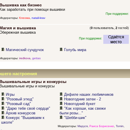
Вышивка как бизнес
Как заработать при помощи вышивки
При поддержке:
Модераторы:
Клеома
,
natali-krav
Магия и вышивка
(
0
пользователь,
2
гостей)
Обережная вышивка
При поддержке:
Магический сундучок
Голубь мира
Модераторы:
iredkova
,
gettas
ошего настроения
Вышивальные игры и конкурсы
Вышивальные игры и конкурсы
Игры
Дефиле наших любимчиков
"Розовый этюд"
Новогодние затеи - 2
"Розовый сад"
Новогодний букет
"Дарю тебе своё сердце"
"Как хороши, как свежи
Архив конкурсов
были розы..."
Конкурс "Вышиваем к
"Шебби-шик"
школе"
Модераторы:
Маруся
,
Раиса Борисенко
,
Tomin
,