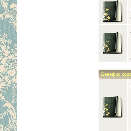
Бенефис хор