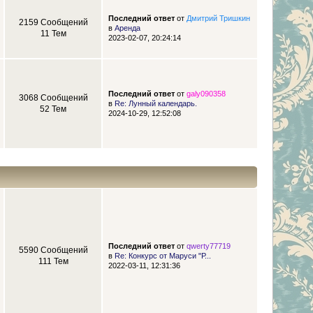
Последний ответ
от
Дмитрий Тришкин
2159 Сообщений
в
Аренда
11 Тем
2023-02-07, 20:24:14
Последний ответ
от
galy090358
3068 Сообщений
в
Re: Лунный календарь.
52 Тем
2024-10-29, 12:52:08
Последний ответ
от
qwerty77719
5590 Сообщений
в
Re: Конкурс от Маруси "Р...
111 Тем
2022-03-11, 12:31:36