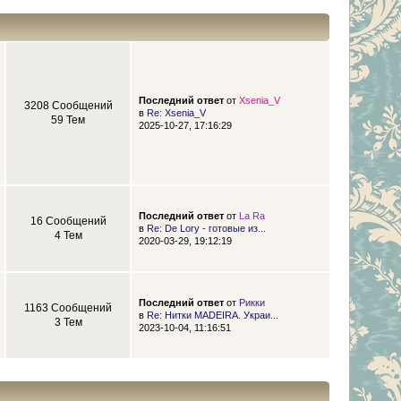
Последний ответ
от
Xsenia_V
3208 Сообщений
в
Re: Xsenia_V
59 Тем
2025-10-27, 17:16:29
Последний ответ
от
La Ra
16 Сообщений
в
Re: De Lory - готовые из...
4 Тем
2020-03-29, 19:12:19
Последний ответ
от
Рикки
1163 Сообщений
в
Re: Нитки MADEIRA. Украи...
3 Тем
2023-10-04, 11:16:51