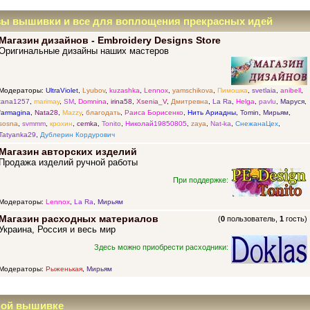
зы вышивки и все для воплощения прекрасных идей
Магазин дизайнов - Embroidery Designs Store
Оригинальные дизайны наших мастеров
Модераторы:
UltraViolet
,
Lyubov
,
kuzashka
,
Lennox
,
yamschikova
,
Пимошка
,
svetlaia
,
anibell
,
tana1257
,
marimay
,
SM
,
Domnina
,
irina58
,
Xsenia_V
,
Дмитревна
,
La Ra
,
Helga
,
pavlu
,
Маруся
,
farmagina
,
Nata28
,
Mazzy
,
благодать
,
Раиса Борисенко
,
Нить Ариадны
,
Tomin
,
Мирьям
,
sosna
,
svmmm
,
крохин
,
cemka
,
Tonito
,
Николай19850805
,
zaya
,
Nat-ka
,
СнежанаЦех
,
Tatyanka29
,
Дублерин Кордурович
Магазин авторских изделий
Продажа изделий ручной работы
При поддержке:
Модераторы:
Lennox
,
La Ra
,
Мирьям
Магазин расходных материалов
(
0
пользователь,
1
гость)
Украина, Россия и весь мир
Здесь можно приобрести расходники:
Модераторы:
Рыженькая
,
Мирьям
ной вышивке