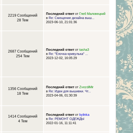
Последний ответ
от
Глеб Маловецкий
2219 Сообщений
в
Re: Смещение дизайна выш...
28 Тем
2023-06-10, 21:01:36
Последний ответ
от
tasha3
2687 Сообщений
в
Re: "Елочка-кривулька" ...
254 Тем
2023-12-02, 16:05:29
Последний ответ
от
ZvezdiMir
1356 Сообщений
в
Re: Идеи для вышивки. Чт...
18 Тем
2023-04-06, 01:30:39
Последний ответ
от
bylinka
1414 Сообщений
в
Re: РЕМОНТ ОДЕЖДЫ
4 Тем
2022-01-16, 11:11:41