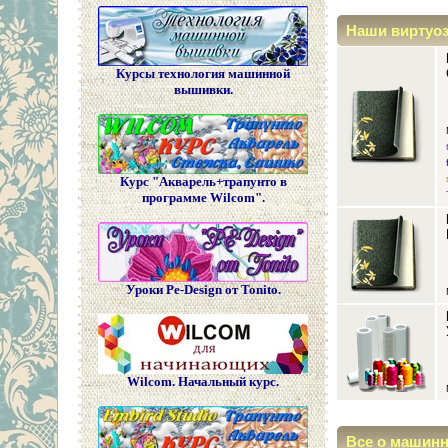
Наши виртуо
Курсы технология машинной
вышивки.
Курс "Акварель+трапунто в
программе Wilcom".
Уроки Pe-Design от Tonito.
Wilcom. Начальный курс.
Все о машин