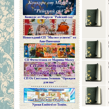
Конкурс от Маруси "Райский сад"
Новогодний СП "Мы все успеем!" от
Ани-Пимошки
СП Фотостежок от Марины Mazzy
СП От Светланы Svmmm "Орхидеи
для вас"
- - - - - - - - - - - - - - - - - - -
Уроки Embird от Tonito.