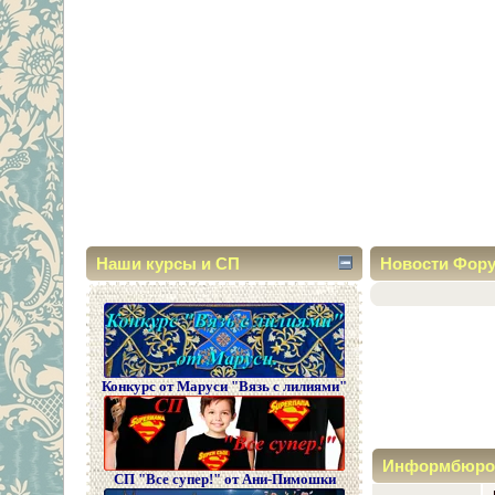
Наши курсы и СП
Новости Фор
Конкурс от Маруси "Вязь с лилиями"
Информбюро
СП "Все супер!" от Ани-Пимошки