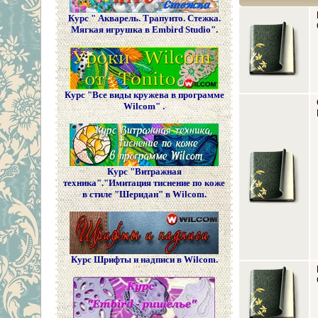
Курс " Акварель. Трапунто. Стежка.
Мягкая игрушка в Embird Studio".
Курс "Все виды кружева в программе
Wilcom" .
Курс "Витражная
техника"."Имитация тиснение по коже
в стиле "Шеридан" в Wilcom.
Курс Шрифты и надписи в Wilcom.