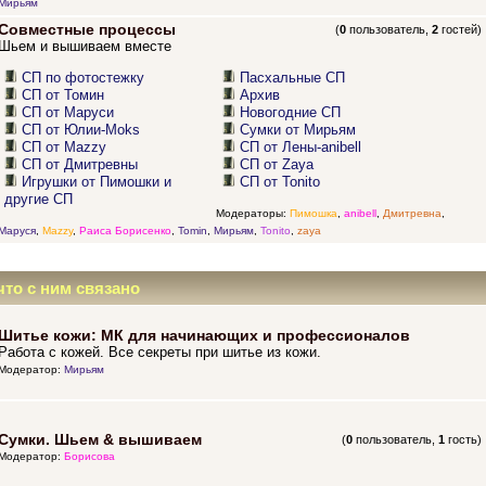
Мирьям
Совместные процессы
(
0
пользователь,
2
гостей)
Шьем и вышиваем вместе
СП по фотостежку
Пасхальные СП
СП от Томин
Архив
СП от Маруси
Новогодние СП
СП от Юлии-Moks
Сумки от Мирьям
СП от Mazzy
СП от Лены-anibell
СП от Дмитревны
СП от Zaya
Игрушки от Пимошки и
СП от Tonito
другие СП
Модераторы:
Пимошка
,
anibell
,
Дмитревна
,
Маруся
,
Mazzy
,
Раиса Борисенко
,
Tomin
,
Мирьям
,
Tonito
,
zaya
что с ним связано
Шитье кожи: МК для начинающих и профессионалов
Работа с кожей. Все секреты при шитье из кожи.
Модератор:
Мирьям
Сумки. Шьем & вышиваем
(
0
пользователь,
1
гость)
Модератор:
Борисова