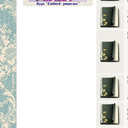
Курс "Embird - ришелье"