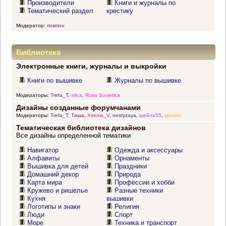
Производители
Книги и журналы по
Тематический раздел
крестику
Модератор:
помпон
Библиотека
Электронные книги, журналы и выкройки
Книги по вышивке
Журналы по вышивке
Модераторы:
Trefa_T
,
silica
,
Rusa Sovietica
Дизайны созданные форумчанами
Модераторы:
Trefa_T
,
Тиша
,
Xsenia_V
,
nestyzaya
,
шейла55
,
крохин
Тематическая библиотека дизайнов
Все дизайны определенной тематики
Навигатор
Одежда и аксессуары
Алфавиты
Орнаменты
Вышивка для детей
Праздники
Домашний декор
Природа
Карта мира
Профессии и хобби
Кружево и ришелье
Разные техники
Кухня
вышивки
Логотипы и знаки
Религия
Люди
Спорт
Море
Техника и транспорт