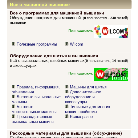
Все о машинной вышивке
Все о программах для машинной вышивки
Обсуждение программ для машинной
(
0
пользователь,
230
гостей)
вышивки
При поддержке:
Полезные программы
Wilcom
Оборудование для шитья и вышивания
Всё о вышивальных, швейных машинах
(
0
пользователь,
14
гостей)
и аксессуарах
При поддержке:
Правила, информация,
Машины для шитья
объявления
Дополнительное
Бытовые вышивальные
оборудование и
машины
аксессуары
Бытовые
Типичные для многих
многоигольные машины
машин проблемы
Производственные
Всяко-разно
вышивальные машины
Расходные материалы для вышивки (обсуждение)
Стабилизаторы, нитки, ткани, качество, как использовать