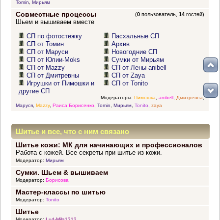
Tomin
,
Мирьям
Совместные процессы
(
0
пользователь,
14
гостей)
Шьем и вышиваем вместе
СП по фотостежку
Пасхальные СП
СП от Томин
Архив
СП от Маруси
Новогодние СП
СП от Юлии-Moks
Сумки от Мирьям
СП от Mazzy
СП от Лены-anibell
СП от Дмитревны
СП от Zaya
Игрушки от Пимошки и
СП от Tonito
другие СП
Модераторы:
Пимошка
,
anibell
,
Дмитревна
,
Маруся
,
Mazzy
,
Раиса Борисенко
,
Tomin
,
Мирьям
,
Tonito
,
zaya
Шитье и все, что с ним связано
Шитье кожи: МК для начинающих и профессионалов
Работа с кожей. Все секреты при шитье из кожи.
Модератор:
Мирьям
Сумки. Шьем & вышиваем
Модератор:
Борисова
Мастер-классы по шитью
Модератор:
Tonito
Шитье
Модератор:
Lud-Mila1312