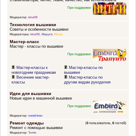
При поддержке:
Модератор:
irina58
Технология вышивки
Советы и особенности вышивки
Модераторы:
irina58
,
Маруся
,
Mazzy
Мастер-класс
Мастер - классы по вышивке
При поддержке:
Мастер-классы к
Мастер-классы по
новогодним праздникам
вышивке
Весенние мастер-
Мастер-классы по
классы
другим видам рукоделия
Идеи для вышивки
Новые идеи в машинной вышивке
При поддержке:
Модератор:
natali-krav
Ремонт одежды
(
0
пользователь,
6
гостей)
Ремонт с помощью вышивки
Модератор:
Tomin