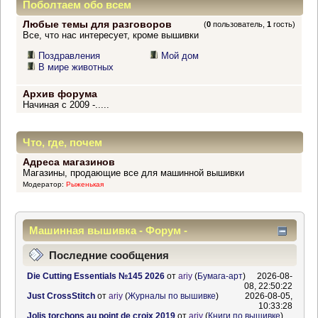
Поболтаем обо всем
Любые темы для разговоров
(
0
пользователь,
1
гость)
Все, что нас интересует, кроме вышивки
Поздравления
Мой дом
В мире животных
Архив форума
Начиная с 2009 -.....
Что, где, почем
Адреса магазинов
Магазины, продающие все для машинной вышивки
Модератор:
Рыженькая
Машинная вышивка - Форум -
Информационный центр
Последние сообщения
Die Cutting Essentials №145 2026
от
ariy
(
Бумага-арт
)
2026-08-
08, 22:50:22
Just CrossStitch
от
ariy
(
Журналы по вышивке
)
2026-08-05,
10:33:28
Jolis torchons au point de croix 2019
от
ariy
(
Книги по вышивке
)