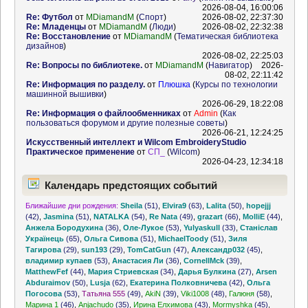
2026-08-04, 16:00:06
Re: Футбол
от
MDiamandM
(
Спорт
)
2026-08-02, 22:37:30
Re: Младенцы
от
MDiamandM
(
Люди
)
2026-08-02, 22:32:38
Re: Восстановление
от
MDiamandM
(
Тематическая библиотека
дизайнов
)
2026-08-02, 22:25:03
Re: Вопросы по библиотеке.
от
MDiamandM
(
Навигатор
)
2026-
08-02, 22:11:42
Re: Информация по разделу.
от
Плюшка
(
Курсы по технологии
машинной вышивки
)
2026-06-29, 18:22:08
Re: Информация о файлообменниках
от
Admin
(
Как
пользоваться форумом и другие полезные советы
)
2026-06-21, 12:24:25
Искусственный интеллект и Wilcom EmbroideryStudio
Практическое применение
от
СП_
(
Wilcom
)
2026-04-23, 12:34:18
Календарь предстоящих событий
Ближайшие дни рождения:
Sheila
(51)
,
Elvira9
(63)
,
Lalita
(50)
,
hopejjj
(42)
,
Jasmina
(51)
,
NATALKA
(54)
,
Re Nata
(49)
,
grazart
(66)
,
MolliE
(44)
,
Анжела Бородухина
(36)
,
Оле-Лукое
(53)
,
Yulyaskull
(33)
,
Станіслав
Українець
(65)
,
Ольга Сивова
(51)
,
MichaelToody
(51)
,
Зиля
Тагирова
(29)
,
sun193
(29)
,
TomCatGun
(47)
,
Александр032
(45)
,
владимир купаев
(53)
,
Анастасия Ли
(36)
,
CornellMck
(39)
,
MatthewFef
(44)
,
Мария Стриевская
(34)
,
Дарья Булкина
(27)
,
Arsen
Abduraimov
(50)
,
Lusja
(62)
,
Екатерина Полковничева
(42)
,
Ольга
Погосова
(53)
,
Татьяна 555
(49)
,
AkiN
(39)
,
Viki1008
(48)
,
Галюня
(58)
,
Марина 1
(46)
,
Anjachudo
(35)
,
Ирина Елхимова
(43)
,
Mormyshka
(45)
,