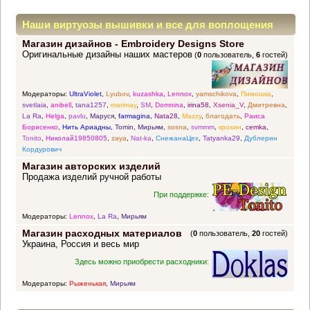
Наши виртуозы вышивки и все для воплощения
Магазин дизайнов - Embroidery Designs Store
прекрасных идей
Оригинальные дизайны наших мастеров
(
0
пользователь,
6
гостей)
Модераторы:
UltraViolet
,
Lyubov
,
kuzashka
,
Lennox
,
yamschikova
,
Пимошка
,
svetlaia
,
anibell
,
tana1257
,
marimay
,
SM
,
Domnina
,
irina58
,
Xsenia_V
,
Дмитревна
,
La Ra
,
Helga
,
pavlu
,
Маруся
,
farmagina
,
Nata28
,
Mazzy
,
благодать
,
Раиса
Борисенко
,
Нить Ариадны
,
Tomin
,
Мирьям
,
sosna
,
svmmm
,
крохин
,
cemka
,
Tonito
,
Николай19850805
,
zaya
,
Nat-ka
,
СнежанаЦех
,
Tatyanka29
,
Дублерин
Кордурович
Магазин авторских изделий
Продажа изделий ручной работы
При поддержке:
Модераторы:
Lennox
,
La Ra
,
Мирьям
Магазин расходных материалов
(
0
пользователь,
20
гостей)
Украина, Россия и весь мир
Здесь можно приобрести расходники:
Модераторы:
Рыженькая
,
Мирьям