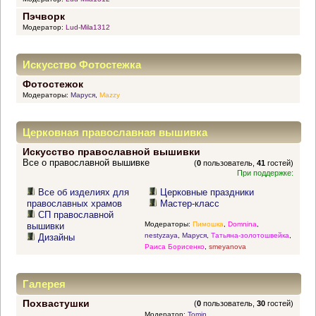
Пэчворк
Модератор:
Lud-Mila1312
Искусство Фотостежка
Фотостежок
Модераторы:
Маруся
,
Mazzy
Церковная православная вышивка
Искусство православной вышивки
Все о православной вышивке
(
0
пользователь,
41
гостей)
При поддержке:
Все об изделиях для
Церковные праздники
православных храмов
Мастер-класс
СП православной
Модераторы:
Пимошка
,
Domnina
,
вышивки
nestyzaya
,
Маруся
,
Татьяна-золотошвейка
,
Дизайны
Раиса Борисенко
,
smeyanova
Галерея
Похвастушки
(
0
пользователь,
30
гостей)
Модератор:
Tomin