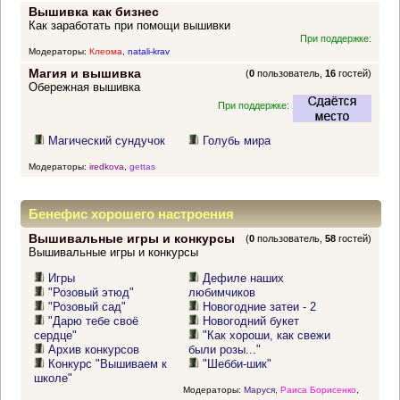
Вышивка как бизнес
Как заработать при помощи вышивки
При поддержке:
Модераторы:
Клеома
,
natali-krav
Магия и вышивка
(
0
пользователь,
16
гостей)
Обережная вышивка
При поддержке:
Магический сундучок
Голубь мира
Модераторы:
iredkova
,
gettas
Бенефис хорошего настроения
Вышивальные игры и конкурсы
(
0
пользователь,
58
гостей)
Вышивальные игры и конкурсы
Игры
Дефиле наших
"Розовый этюд"
любимчиков
"Розовый сад"
Новогодние затеи - 2
"Дарю тебе своё
Новогодний букет
сердце"
"Как хороши, как свежи
Архив конкурсов
были розы..."
Конкурс "Вышиваем к
"Шебби-шик"
школе"
Модераторы:
Маруся
,
Раиса Борисенко
,