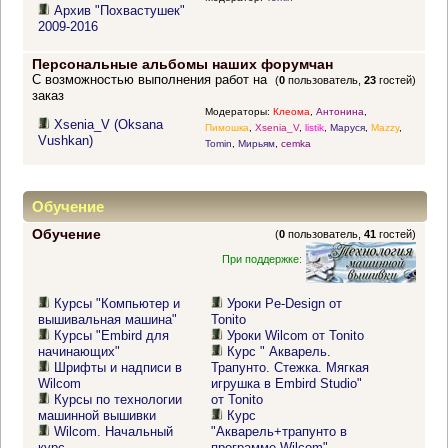
Архив "Похвастушек"
2009-2016
Персональные альбомы наших форумчан
С возможностью выполнения работ на
(
0
пользователь,
23
гостей)
заказ
Модераторы:
Клеома
,
Антонина
,
Xsenia_V (Oksana
Пимошка
,
Xsenia_V
,
listik
,
Маруся
,
Mazzy
,
Vushkan)
Tomin
,
Мирьям
,
cemka
Обучение
Обучение
(
0
пользователь,
41
гостей)
При поддержке:
Курсы "Компьютер и
Уроки Pe-Design от
вышивальная машина"
Tonito
Курсы "Embird для
Уроки Wilcom от Tonito
начинающих"
Курс " Акварель.
Шрифты и надписи в
Трапунто. Стежка. Мягкая
Wilcom
игрушка в Embird Studio"
Курсы по технологии
от Tonito
машинной вышивки
Курс
Wilcom. Начальный
"Акварель+трапунто в
курс
программе Wilcom"