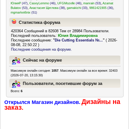
ЮлияР
(47)
,
CaseyLemmo
(46)
,
UFGMozelle
(46)
,
manrain
(53)
,
Azamat
Bulatov
(53)
,
Анастасия Щеглова
(38)
,
gamakichi
(33)
,
9861421905
(36)
,
mgmarket6nix
(51)
Статистика форума
420364 Сообщений в 82608 Тем от 28984 Пользователи.
Последний пользователь:
Юлия Владимировна
Последнее сообщение:
"
Die Cutting Essentials №...
"
( 2026-
08-08, 22:50:22 )
Последние сообщения на форуме.
Сейчас на форуме
Максимум онлайн сегодня:
1057
. Максимум онлайн за все время: 32403
(2026-07-20, 13:15:30)
Пользователи, посетившие форум за
Всего:
6
последние 24 часа
Дизайны на
Открылся Магазин дизайнов.
заказ.