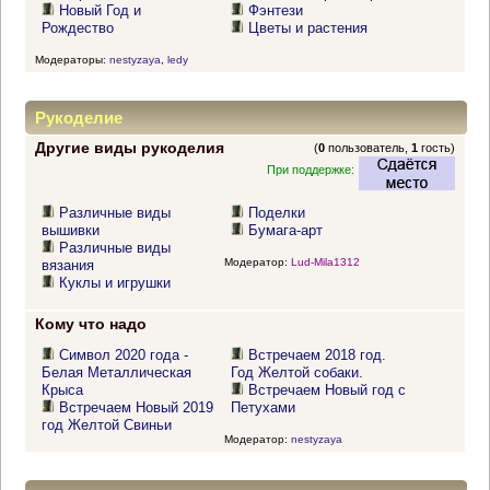
Новый Год и
Фэнтези
Рождество
Цветы и растения
Модераторы:
nestyzaya
,
ledy
Рукоделие
Другие виды рукоделия
(
0
пользователь,
1
гость)
При поддержке:
Различные виды
Поделки
вышивки
Бумага-арт
Различные виды
Модератор:
Lud-Mila1312
вязания
Куклы и игрушки
Кому что надо
Символ 2020 года -
Встречаем 2018 год.
Белая Металлическая
Год Желтой собаки.
Крыса
Встречаем Новый год с
Встречаем Новый 2019
Петухами
год Желтой Свиньи
Модератор:
nestyzaya