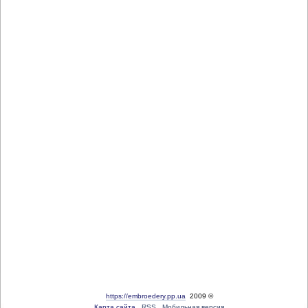
https://embroedery.pp.ua
2009 ©
Карта сайта
RSS
Мобильная версия