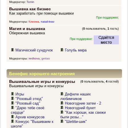
Модератор:
Tomin
Вышивка как бизнес
Как заработать при помощи вышивки
При поддержке:
Модераторы:
Клеома
,
natali-krav
Магия и вышивка
(
0
пользователь,
1
гость)
Обережная вышивка
При поддержке:
Магический сундучок
Голубь мира
Модераторы:
iredkova
,
gettas
Бенефис хорошего настроения
Вышивальные игры и конкурсы
(
0
пользователь,
4
гостей)
Вышивальные игры и конкурсы
Игры
Дефиле наших
"Розовый этюд"
любимчиков
"Розовый сад"
Новогодние затеи - 2
"Дарю тебе своё
Новогодний букет
сердце"
"Как хороши, как свежи
Архив конкурсов
были розы..."
Конкурс "Вышиваем к
"Шебби-шик"
школе"