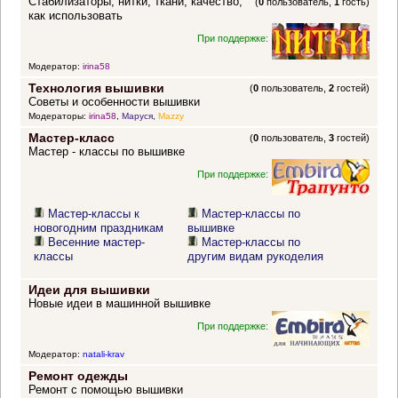
Стабилизаторы, нитки, ткани, качество,
(
0
пользователь,
1
гость)
как использовать
При поддержке:
Модератор:
irina58
Технология вышивки
(
0
пользователь,
2
гостей)
Советы и особенности вышивки
Модераторы:
irina58
,
Маруся
,
Mazzy
Мастер-класс
(
0
пользователь,
3
гостей)
Мастер - классы по вышивке
При поддержке:
Мастер-классы к
Мастер-классы по
новогодним праздникам
вышивке
Весенние мастер-
Мастер-классы по
классы
другим видам рукоделия
Идеи для вышивки
Новые идеи в машинной вышивке
При поддержке:
Модератор:
natali-krav
Ремонт одежды
Ремонт с помощью вышивки