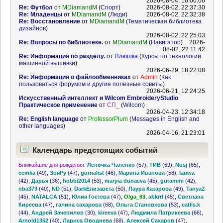
2026-08-04, 16:00:06
Re: Футбол
от
MDiamandM
(
Спорт
)
2026-08-02, 22:37:30
Re: Младенцы
от
MDiamandM
(
Люди
)
2026-08-02, 22:32:38
Re: Восстановление
от
MDiamandM
(
Тематическая библиотека
дизайнов
)
2026-08-02, 22:25:03
Re: Вопросы по библиотеке.
от
MDiamandM
(
Навигатор
)
2026-
08-02, 22:11:42
Re: Информация по разделу.
от
Плюшка
(
Курсы по технологии
машинной вышивки
)
2026-06-29, 18:22:08
Re: Информация о файлообменниках
от
Admin
(
Как
пользоваться форумом и другие полезные советы
)
2026-06-21, 12:24:25
Искусственный интеллект и Wilcom EmbroideryStudio
Практическое применение
от
СП_
(
Wilcom
)
2026-04-23, 12:34:18
Re: English language
от
ProfessorPlum
(
Messages in English and
other languages
)
2026-04-16, 21:23:01
Календарь предстоящих событий
Ближайшие дни рождения:
Леночка Чаленко
(57)
,
ТИВ
(69)
,
Nusj
(65)
,
cemka
(49)
,
ЗояРу
(47)
,
gurnalist
(46)
,
Марина Иванова
(58)
,
lauwa
(42)
,
Дарья
(36)
,
hobbi2014
(53)
,
maryia dunaeva
(45)
,
gurammi
(42)
,
nba373
(40)
,
ND
(51)
,
DarkЕлизавета
(50)
,
Лаура Казарова
(49)
,
TanyaZ
(45)
,
NATALCA
(51)
,
Юлия Гостева
(47)
,
Olga_63
,
abkrrl
(45)
,
Светлана
Киреева
(47)
,
галина сахарова
(68)
,
Ольга Становкова
(53)
,
catlis.k
(44)
,
Андрей Зачепилов
(30)
,
kireeva
(47)
,
Людмила Патрикеева
(66)
,
Arnold1352
(40)
,
Лариса Оводнева
(68)
,
Алексей Сахаров
(47)
,