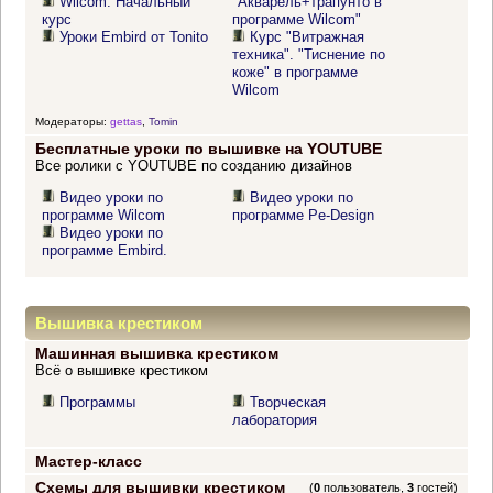
Wilcom. Начальный
"Акварель+трапунто в
курс
программе Wilcom"
Уроки Embird от Tonito
Курс "Витражная
техника". "Тиснение по
коже" в программе
Wilcom
Модераторы:
gettas
,
Tomin
Бесплатные уроки по вышивке на YOUTUBE
Все ролики с YOUTUBE по созданию дизайнов
Видео уроки по
Видео уроки по
программе Wilcom
программе Pe-Design
Видео уроки по
программе Embird.
Вышивка крестиком
Машинная вышивка крестиком
Всё о вышивке крестиком
Программы
Творческая
лаборатория
Мастер-класс
Схемы для вышивки крестиком
(
0
пользователь,
3
гостей)