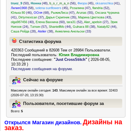
truez_9
(50)
,
Нонна
(48)
,
b_o_r_m_a_n
(56)
,
Фиора
(45)
,
oksanochka
(41)
,
Лилия1968
(58)
,
selena-sunflowers
(45)
,
Розалина
(47)
,
flandria
(52)
,
Юлька 80
(46)
,
ООля
(68)
,
РыжикЛиса
(47)
,
Arunas
(55)
,
Оксана Чуркина
(41)
,
Dirtymexican
(37)
,
Дарья Скрипник
(35)
,
Марина Цветкова
(43)
,
olga987456
(40)
,
Елена Вахнина
(60)
,
tara31
(52)
,
Alan_apelsin
(27)
,
Эрик
Ниязов
(24)
,
Таткин
(57)
,
ShantellMo
(44)
,
Gulnara 88
(38)
,
Nataly82
(44)
,
Саша Рейда
(28)
,
Atelier
(38)
,
Анжелина Анельски
(33)
Статистика форума
420363 Сообщений в 82608 Тем от 28984 Пользователи.
Последний пользователь:
Юлия Владимировна
Последнее сообщение:
"
Just CrossStitch
"
( 2026-08-05,
10:33:28 )
Последние сообщения на форуме.
Сейчас на форуме
Максимум онлайн сегодня:
143
. Максимум онлайн за все время: 32403
(2026-07-20, 13:15:30)
Пользователи, посетившие форум за
Всего:
5
последние 24 часа
Дизайны на
Открылся Магазин дизайнов.
заказ.