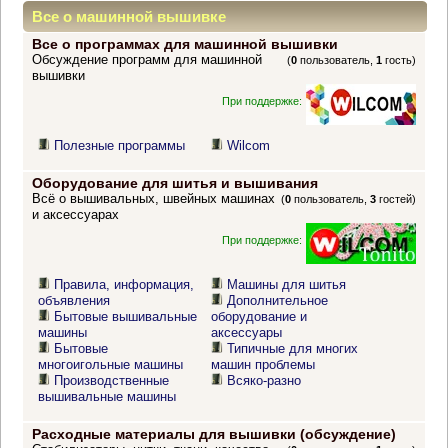
Все о машинной вышивке
Все о программах для машинной вышивки
Обсуждение программ для машинной
(
0
пользователь,
1
гость)
вышивки
При поддержке:
Полезные программы
Wilcom
Оборудование для шитья и вышивания
Всё о вышивальных, швейных машинах
(
0
пользователь,
3
гостей)
и аксессуарах
При поддержке:
Правила, информация,
Машины для шитья
объявления
Дополнительное
Бытовые вышивальные
оборудование и
машины
аксессуары
Бытовые
Типичные для многих
многоигольные машины
машин проблемы
Производственные
Всяко-разно
вышивальные машины
Расходные материалы для вышивки (обсуждение)