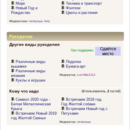
Море
Техника и транспорт
Новый Год и
Фэнтези
Рождество
Цветы и растения
Модераторы:
nestyzaya
,
ledy
Рукоделие
Другие виды рукоделия
При поддержке:
Различные виды
Поделки
вышивки
Бумага-арт
Различные виды
Модератор:
Lud-Mila1312
вязания
Куклы и игрушки
Кому что надо
(
0
пользователь,
2
гостей)
Символ 2020 года -
Встречаем 2018 год.
Белая Металлическая
Год Желтой собаки.
Крыса
Встречаем Новый год с
Встречаем Новый 2019
Петухами
год Желтой Свиньи
Модератор:
nestyzaya