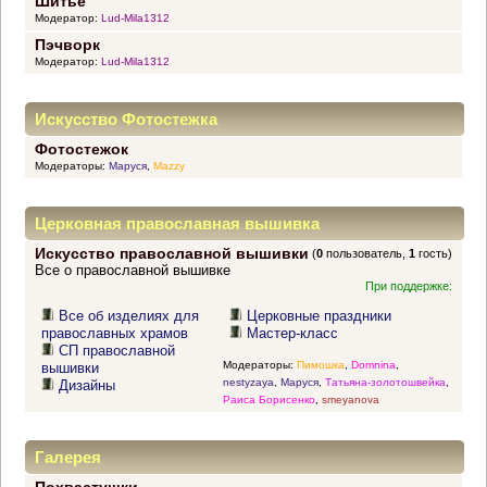
Шитье
Модератор:
Lud-Mila1312
Пэчворк
Модератор:
Lud-Mila1312
Искусство Фотостежка
Фотостежок
Модераторы:
Маруся
,
Mazzy
Церковная православная вышивка
Искусство православной вышивки
(
0
пользователь,
1
гость)
Все о православной вышивке
При поддержке:
Все об изделиях для
Церковные праздники
православных храмов
Мастер-класс
СП православной
Модераторы:
Пимошка
,
Domnina
,
вышивки
nestyzaya
,
Маруся
,
Татьяна-золотошвейка
,
Дизайны
Раиса Борисенко
,
smeyanova
Галерея