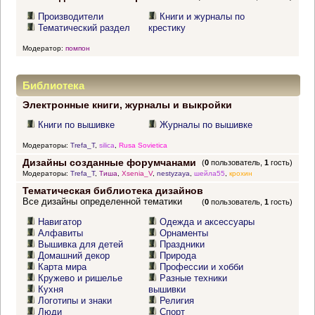
Производители
Книги и журналы по
Тематический раздел
крестику
Модератор:
помпон
Библиотека
Электронные книги, журналы и выкройки
Книги по вышивке
Журналы по вышивке
Модераторы:
Trefa_T
,
silica
,
Rusa Sovietica
Дизайны созданные форумчанами
(
0
пользователь,
1
гость)
Модераторы:
Trefa_T
,
Тиша
,
Xsenia_V
,
nestyzaya
,
шейла55
,
крохин
Тематическая библиотека дизайнов
Все дизайны определенной тематики
(
0
пользователь,
1
гость)
Навигатор
Одежда и аксессуары
Алфавиты
Орнаменты
Вышивка для детей
Праздники
Домашний декор
Природа
Карта мира
Профессии и хобби
Кружево и ришелье
Разные техники
Кухня
вышивки
Логотипы и знаки
Религия
Люди
Спорт