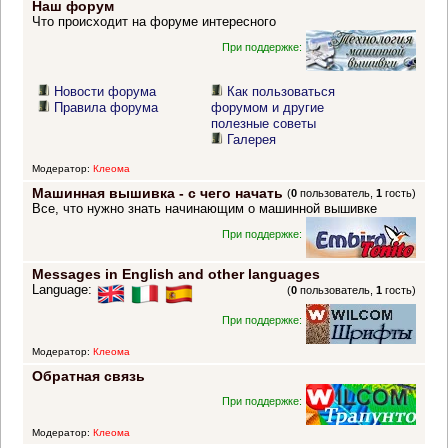
Наш форум
Что происходит на форуме интересного
При поддержке:
Новости форума
Как пользоваться
Правила форума
форумом и другие
полезные советы
Галерея
Модератор:
Клеома
Машинная вышивка - с чего начать
(
0
пользователь,
1
гость)
Все, что нужно знать начинающим о машинной вышивке
При поддержке:
Messages in English and other languages
Language:
(
0
пользователь,
1
гость)
При поддержке:
Модератор:
Клеома
Обратная связь
При поддержке:
Модератор:
Клеома