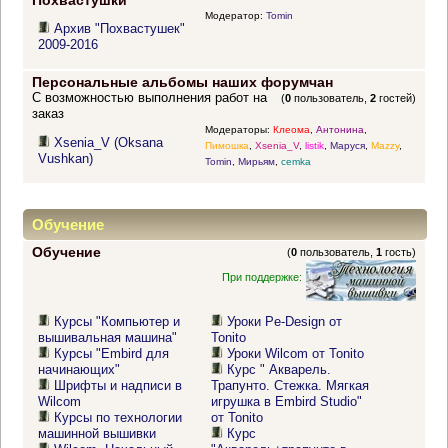
Похвастушки
Модератор:
Tomin
Архив "Похвастушек"
2009-2016
Персональные альбомы наших форумчан
С возможностью выполнения работ на
(
0
пользователь,
2
гостей)
заказ
Модераторы:
Клеома
,
Антонина
,
Xsenia_V (Oksana
Пимошка
,
Xsenia_V
,
listik
,
Маруся
,
Mazzy
,
Vushkan)
Tomin
,
Мирьям
,
cemka
Обучение
Обучение
(
0
пользователь,
1
гость)
При поддержке:
Курсы "Компьютер и
Уроки Pe-Design от
вышивальная машина"
Tonito
Курсы "Embird для
Уроки Wilcom от Tonito
начинающих"
Курс " Акварель.
Шрифты и надписи в
Трапунто. Стежка. Мягкая
Wilcom
игрушка в Embird Studio"
Курсы по технологии
от Tonito
машинной вышивки
Курс