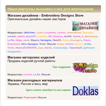
Наши виртуозы вышивки и все для воплощения
Магазин дизайнов - Embroidery Designs Store
прекрасных идей
Оригинальные дизайны наших мастеров
Модераторы:
UltraViolet
,
Lyubov
,
kuzashka
,
Lennox
,
yamschikova
,
Пимошка
,
svetlaia
,
anibell
,
tana1257
,
marimay
,
SM
,
Domnina
,
irina58
,
Xsenia_V
,
Дмитревна
,
La Ra
,
Helga
,
pavlu
,
Маруся
,
farmagina
,
Nata28
,
Mazzy
,
благодать
,
Раиса
Борисенко
,
Нить Ариадны
,
Tomin
,
Мирьям
,
sosna
,
svmmm
,
крохин
,
cemka
,
Tonito
,
Николай19850805
,
zaya
,
Nat-ka
,
СнежанаЦех
,
Tatyanka29
,
Дублерин
Кордурович
Магазин авторских изделий
Продажа изделий ручной работы
При поддержке:
Модераторы:
Lennox
,
La Ra
,
Мирьям
Магазин расходных материалов
Украина, Россия и весь мир
Здесь можно приобрести расходники:
Модераторы:
Рыженькая
,
Мирьям