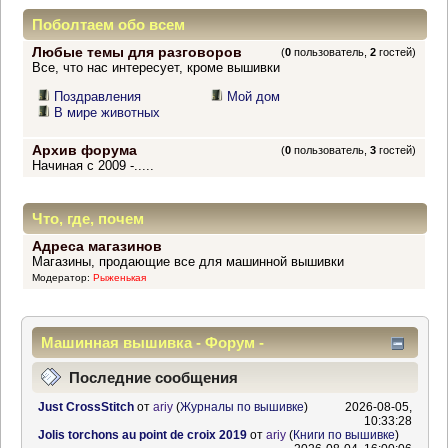
Поболтаем обо всем
Любые темы для разговоров
(
0
пользователь,
2
гостей)
Все, что нас интересует, кроме вышивки
Поздравления
Мой дом
В мире животных
Архив форума
(
0
пользователь,
3
гостей)
Начиная с 2009 -.....
Что, где, почем
Адреса магазинов
Магазины, продающие все для машинной вышивки
Модератор:
Рыженькая
Машинная вышивка - Форум -
Информационный центр
Последние сообщения
Just CrossStitch
от
ariy
(
Журналы по вышивке
)
2026-08-05,
10:33:28
Jolis torchons au point de croix 2019
от
ariy
(
Книги по вышивке
)