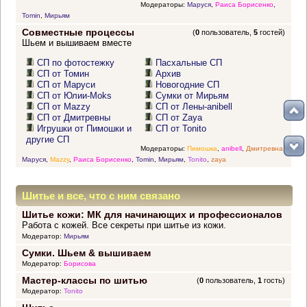
Модераторы:
Маруся
,
Раиса Борисенко
,
Tomin
,
Мирьям
Совместные процессы
(
0
пользователь,
5
гостей)
Шьем и вышиваем вместе
СП по фотостежку
Пасхальные СП
СП от Томин
Архив
СП от Маруси
Новогодние СП
СП от Юлии-Moks
Сумки от Мирьям
СП от Mazzy
СП от Лены-anibell
СП от Дмитревны
СП от Zaya
Игрушки от Пимошки и
СП от Tonito
другие СП
Модераторы:
Пимошка
,
anibell
,
Дмитревна
,
Маруся
,
Mazzy
,
Раиса Борисенко
,
Tomin
,
Мирьям
,
Tonito
,
zaya
Шитье и все, что с ним связано
Шитье кожи: МК для начинающих и профессионалов
Работа с кожей. Все секреты при шитье из кожи.
Модератор:
Мирьям
Сумки. Шьем & вышиваем
Модератор:
Борисова
Мастер-классы по шитью
(
0
пользователь,
1
гость)
Модератор:
Tonito