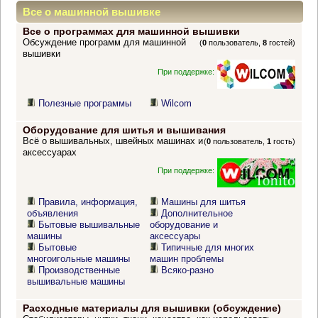
Все о машинной вышивке
Все о программах для машинной вышивки
Обсуждение программ для машинной
(
0
пользователь,
8
гостей)
вышивки
При поддержке:
Полезные программы
Wilcom
Оборудование для шитья и вышивания
Всё о вышивальных, швейных машинах и
(
0
пользователь,
1
гость)
аксессуарах
При поддержке:
Правила, информация,
Машины для шитья
объявления
Дополнительное
Бытовые вышивальные
оборудование и
машины
аксессуары
Бытовые
Типичные для многих
многоигольные машины
машин проблемы
Производственные
Всяко-разно
вышивальные машины
Расходные материалы для вышивки (обсуждение)