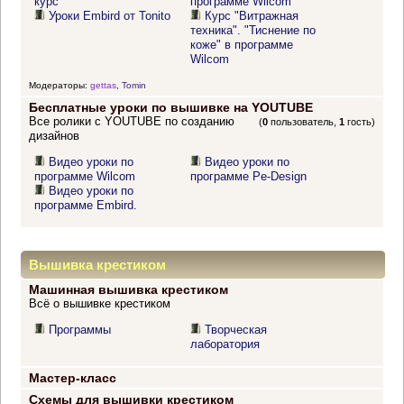
курс
программе Wilcom"
Уроки Embird от Tonito
Курс "Витражная
техника". "Тиснение по
коже" в программе
Wilcom
Модераторы:
gettas
,
Tomin
Бесплатные уроки по вышивке на YOUTUBE
Все ролики с YOUTUBE по созданию
(
0
пользователь,
1
гость)
дизайнов
Видео уроки по
Видео уроки по
программе Wilcom
программе Pe-Design
Видео уроки по
программе Embird.
Вышивка крестиком
Машинная вышивка крестиком
Всё о вышивке крестиком
Программы
Творческая
лаборатория
Мастер-класс
Схемы для вышивки крестиком