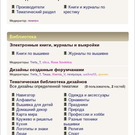
Производители
Книги и журналы по
Тематический раздел
крестику
Модератор:
помпон
Библиотека
Электронные книги, журналы и выкройки
Книги по вышивке
Журналы по вышивке
Модераторы:
Trefa_T
,
silica
,
Rusa Sovietica
Дизайны созданные форумчанами
Модераторы:
Trefa_T
,
Тиша
,
Xsenia_V
,
nestyzaya
,
шейла55
,
крохин
Тематическая библиотека дизайнов
Все дизайны определенной тематики
(
0
пользователь,
2
гостей)
Навигатор
Одежда и аксессуары
Алфавиты
Орнаменты
Вышивка для детей
Праздники
Домашний декор
Природа
Карта мира
Профессии и хобби
Кружево и ришелье
Разные техники
Кухня
вышивки
Логотипы и знаки
Религия
Люди
Спорт