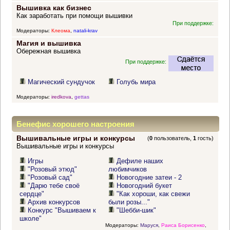
Вышивка как бизнес
Как заработать при помощи вышивки
При поддержке:
Модераторы:
Клеома
,
natali-krav
Магия и вышивка
Обережная вышивка
При поддержке:
Магический сундучок
Голубь мира
Модераторы:
iredkova
,
gettas
Бенефис хорошего настроения
Вышивальные игры и конкурсы
(
0
пользователь,
1
гость)
Вышивальные игры и конкурсы
Игры
Дефиле наших
"Розовый этюд"
любимчиков
"Розовый сад"
Новогодние затеи - 2
"Дарю тебе своё
Новогодний букет
сердце"
"Как хороши, как свежи
Архив конкурсов
были розы..."
Конкурс "Вышиваем к
"Шебби-шик"
школе"
Модераторы:
Маруся
,
Раиса Борисенко
,