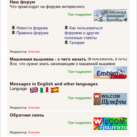
Наш форум
Что происходит на форуме интересного
При поддержке:
Новости форума
Как пользоваться
Правила форума
форумом и другие
полезные советы
Галерея
Модератор:
Клеома
Машинная вышивка - с чего начать
(
0
пользователь,
1
гость)
Все, что нужно знать начинающим о машинной вышивке
При поддержке:
Messages in English and other languages
Language:
При поддержке:
Модератор:
Клеома
Обратная связь
При поддержке:
Модератор:
Клеома