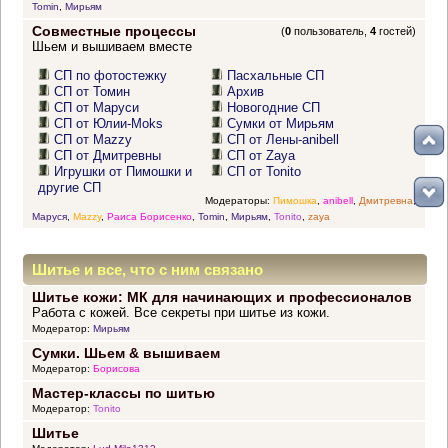
Tomin
,
Мирьям
Совместные процессы
(
0
пользователь,
4
гостей)
Шьем и вышиваем вместе
СП по фотостежку
Пасхальные СП
СП от Томин
Архив
СП от Маруси
Новогодние СП
СП от Юлии-Moks
Сумки от Мирьям
СП от Mazzy
СП от Лены-anibell
СП от Дмитревны
СП от Zaya
Игрушки от Пимошки и
СП от Tonito
другие СП
Модераторы:
Пимошка
,
anibell
,
Дмитревна
,
Маруся
,
Mazzy
,
Раиса Борисенко
,
Tomin
,
Мирьям
,
Tonito
,
zaya
Шитье и все, что с ним связано
Шитье кожи: МК для начинающих и профессионалов
Работа с кожей. Все секреты при шитье из кожи.
Модератор:
Мирьям
Сумки. Шьем & вышиваем
Модератор:
Борисова
Мастер-классы по шитью
Модератор:
Tonito
Шитье