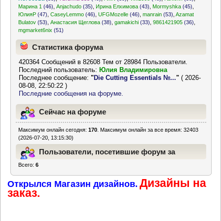
Марина 1
(46)
,
Anjachudo
(35)
,
Ирина Елхимова
(43)
,
Mormyshka
(45)
,
ЮлияР
(47)
,
CaseyLemmo
(46)
,
UFGMozelle
(46)
,
manrain
(53)
,
Azamat
Bulatov
(53)
,
Анастасия Щеглова
(38)
,
gamakichi
(33)
,
9861421905
(36)
,
mgmarket6nix
(51)
Статистика форума
420364 Сообщений в 82608 Тем от 28984 Пользователи.
Последний пользователь:
Юлия Владимировна
Последнее сообщение:
"
Die Cutting Essentials №...
"
( 2026-
08-08, 22:50:22 )
Последние сообщения на форуме.
Сейчас на форуме
Максимум онлайн сегодня:
170
. Максимум онлайн за все время: 32403
(2026-07-20, 13:15:30)
Пользователи, посетившие форум за
Всего:
6
последние 24 часа
Дизайны на
Открылся Магазин дизайнов.
заказ.