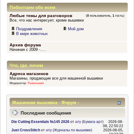
Поболтаем обо всем
Любые темы для разговоров
(
0
пользователь,
1
гость)
Все, что нас интересует, кроме вышивки
Поздравления
Мой дом
В мире животных
Архив форума
Начиная с 2009 -.....
Что, где, почем
Адреса магазинов
Магазины, продающие все для машинной вышивки
Модератор:
Рыженькая
Машинная вышивка - Форум -
Информационный центр
Последние сообщения
Die Cutting Essentials №145 2026
от
ariy
(
Бумага-арт
)
2026-08-
08, 22:50:22
Just CrossStitch
от
ariy
(
Журналы по вышивке
)
2026-08-05,