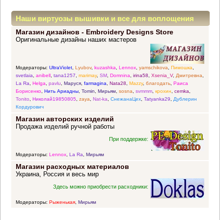
Наши виртуозы вышивки и все для воплощения
Магазин дизайнов - Embroidery Designs Store
прекрасных идей
Оригинальные дизайны наших мастеров
Модераторы:
UltraViolet
,
Lyubov
,
kuzashka
,
Lennox
,
yamschikova
,
Пимошка
,
svetlaia
,
anibell
,
tana1257
,
marimay
,
SM
,
Domnina
,
irina58
,
Xsenia_V
,
Дмитревна
,
La Ra
,
Helga
,
pavlu
,
Маруся
,
farmagina
,
Nata28
,
Mazzy
,
благодать
,
Раиса
Борисенко
,
Нить Ариадны
,
Tomin
,
Мирьям
,
sosna
,
svmmm
,
крохин
,
cemka
,
Tonito
,
Николай19850805
,
zaya
,
Nat-ka
,
СнежанаЦех
,
Tatyanka29
,
Дублерин
Кордурович
Магазин авторских изделий
Продажа изделий ручной работы
При поддержке:
Модераторы:
Lennox
,
La Ra
,
Мирьям
Магазин расходных материалов
Украина, Россия и весь мир
Здесь можно приобрести расходники:
Модераторы:
Рыженькая
,
Мирьям