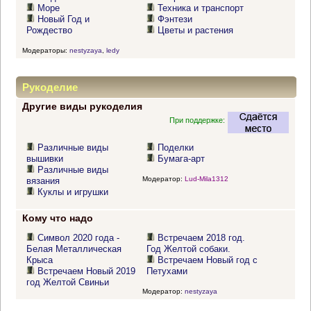
Море
Техника и транспорт
Новый Год и
Фэнтези
Рождество
Цветы и растения
Модераторы:
nestyzaya
,
ledy
Рукоделие
Другие виды рукоделия
При поддержке:
Различные виды
Поделки
вышивки
Бумага-арт
Различные виды
Модератор:
Lud-Mila1312
вязания
Куклы и игрушки
Кому что надо
Символ 2020 года -
Встречаем 2018 год.
Белая Металлическая
Год Желтой собаки.
Крыса
Встречаем Новый год с
Встречаем Новый 2019
Петухами
год Желтой Свиньи
Модератор:
nestyzaya