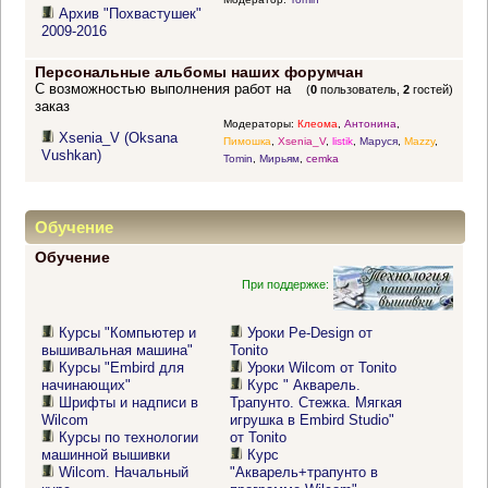
Архив "Похвастушек"
2009-2016
Персональные альбомы наших форумчан
С возможностью выполнения работ на
(
0
пользователь,
2
гостей)
заказ
Модераторы:
Клеома
,
Антонина
,
Xsenia_V (Oksana
Пимошка
,
Xsenia_V
,
listik
,
Маруся
,
Mazzy
,
Vushkan)
Tomin
,
Мирьям
,
cemka
Обучение
Обучение
При поддержке:
Курсы "Компьютер и
Уроки Pe-Design от
вышивальная машина"
Tonito
Курсы "Embird для
Уроки Wilcom от Tonito
начинающих"
Курс " Акварель.
Шрифты и надписи в
Трапунто. Стежка. Мягкая
Wilcom
игрушка в Embird Studio"
Курсы по технологии
от Tonito
машинной вышивки
Курс
Wilcom. Начальный
"Акварель+трапунто в