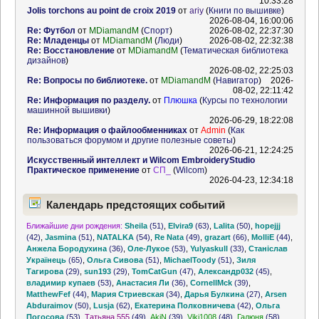
10:33:28
Jolis torchons au point de croix 2019
от
ariy
(
Книги по вышивке
)
2026-08-04, 16:00:06
Re: Футбол
от
MDiamandM
(
Спорт
)
2026-08-02, 22:37:30
Re: Младенцы
от
MDiamandM
(
Люди
)
2026-08-02, 22:32:38
Re: Восстановление
от
MDiamandM
(
Тематическая библиотека
дизайнов
)
2026-08-02, 22:25:03
Re: Вопросы по библиотеке.
от
MDiamandM
(
Навигатор
)
2026-
08-02, 22:11:42
Re: Информация по разделу.
от
Плюшка
(
Курсы по технологии
машинной вышивки
)
2026-06-29, 18:22:08
Re: Информация о файлообменниках
от
Admin
(
Как
пользоваться форумом и другие полезные советы
)
2026-06-21, 12:24:25
Искусственный интеллект и Wilcom EmbroideryStudio
Практическое применение
от
СП_
(
Wilcom
)
2026-04-23, 12:34:18
Календарь предстоящих событий
Ближайшие дни рождения:
Sheila
(51)
,
Elvira9
(63)
,
Lalita
(50)
,
hopejjj
(42)
,
Jasmina
(51)
,
NATALKA
(54)
,
Re Nata
(49)
,
grazart
(66)
,
MolliE
(44)
,
Анжела Бородухина
(36)
,
Оле-Лукое
(53)
,
Yulyaskull
(33)
,
Станіслав
Українець
(65)
,
Ольга Сивова
(51)
,
MichaelToody
(51)
,
Зиля
Тагирова
(29)
,
sun193
(29)
,
TomCatGun
(47)
,
Александр032
(45)
,
владимир купаев
(53)
,
Анастасия Ли
(36)
,
CornellMck
(39)
,
MatthewFef
(44)
,
Мария Стриевская
(34)
,
Дарья Булкина
(27)
,
Arsen
Abduraimov
(50)
,
Lusja
(62)
,
Екатерина Полковничева
(42)
,
Ольга
Погосова
(53)
,
Татьяна 555
(49)
,
AkiN
(39)
,
Viki1008
(48)
,
Галюня
(58)
,