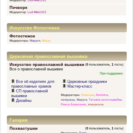
Модератор:
Lud-Mila1312
Пэчворк
Модератор:
Lud-Mila1312
Искусство Фотостежка
Фотостежок
Модераторы:
Маруся
,
Mazzy
Церковная православная вышивка
Искусство православной вышивки
(
0
пользователь,
1
гость)
Все о православной вышивке
При поддержке:
Все об изделиях для
Церковные праздники
православных храмов
Мастер-класс
СП православной
Модераторы:
Пимошка
,
Domnina
,
вышивки
nestyzaya
,
Маруся
,
Татьяна-золотошвейка
,
Дизайны
Раиса Борисенко
,
smeyanova
Галерея
Похвастушки
(
0
пользователь,
1
гость)
Модератор:
Tomin