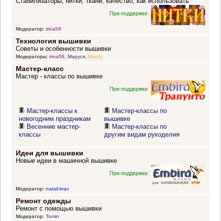
Стабилизаторы, нитки, ткани, качество, как использовать
При поддержке:
Модератор:
irina58
Технология вышивки
Советы и особенности вышивки
Модераторы:
irina58
,
Маруся
,
Mazzy
Мастер-класс
Мастер - классы по вышивке
При поддержке:
Мастер-классы к
Мастер-классы по
новогодним праздникам
вышивке
Весенние мастер-
Мастер-классы по
классы
другим видам рукоделия
Идеи для вышивки
Новые идеи в машинной вышивке
При поддержке:
Модератор:
natali-krav
Ремонт одежды
Ремонт с помощью вышивки
Модератор:
Tomin