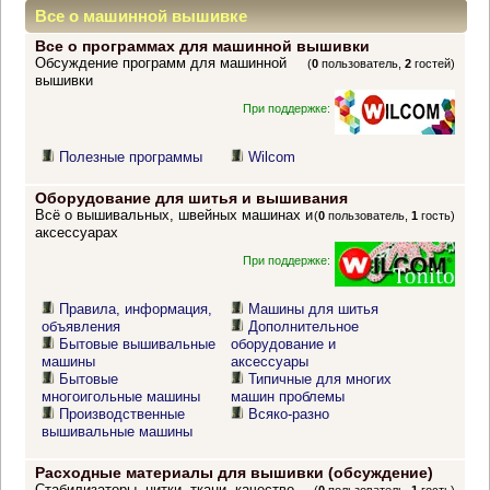
Все о машинной вышивке
Все о программах для машинной вышивки
Обсуждение программ для машинной
(
0
пользователь,
2
гостей)
вышивки
При поддержке:
Полезные программы
Wilcom
Оборудование для шитья и вышивания
Всё о вышивальных, швейных машинах и
(
0
пользователь,
1
гость)
аксессуарах
При поддержке:
Правила, информация,
Машины для шитья
объявления
Дополнительное
Бытовые вышивальные
оборудование и
машины
аксессуары
Бытовые
Типичные для многих
многоигольные машины
машин проблемы
Производственные
Всяко-разно
вышивальные машины
Расходные материалы для вышивки (обсуждение)
Стабилизаторы, нитки, ткани, качество,