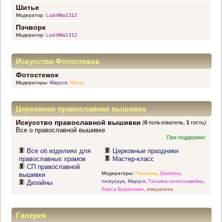
Шитье
Модератор:
Lud-Mila1312
Пэчворк
Модератор:
Lud-Mila1312
Искусство Фотостежка
Фотостежок
Модераторы:
Маруся
,
Mazzy
Церковная православная вышивка
Искусство православной вышивки
(
0
пользователь,
1
гость)
Все о православной вышивке
При поддержке:
Все об изделиях для
Церковные праздники
православных храмов
Мастер-класс
СП православной
Модераторы:
Пимошка
,
Domnina
,
вышивки
nestyzaya
,
Маруся
,
Татьяна-золотошвейка
,
Дизайны
Раиса Борисенко
,
smeyanova
Галерея