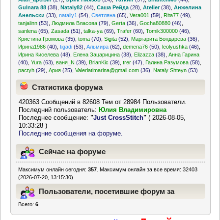
Gulnara 88
(38)
,
Nataly82
(44)
,
Саша Рейда
(28)
,
Atelier
(38)
,
Анжелина
Анельски
(33)
,
nataliy1
(54)
,
Светляна
(65)
,
Vera001
(59)
,
Rita77
(49)
,
tanjalinn
(53)
,
Людмила Власова
(79)
,
Gerta
(36)
,
Gocha80880
(46)
,
sanlena
(65)
,
Zasada
(51)
,
talka-ya
(69)
,
Trafer
(60)
,
Tomik300000
(46)
,
Кристина Громова
(35)
,
toma
(70)
,
Sigita
(52)
,
Маргарита Бондарева
(36)
,
Ирина1986
(40)
,
tigadi
(53)
,
Альмира
(62)
,
demena76
(50)
,
leolyushka
(46)
,
Ирина Киселева
(48)
,
Елена Зацарицина
(38)
,
Elizazza
(38)
,
Анна Гарина
(40)
,
Yura
(63)
,
ваня_N
(39)
,
BrianKic
(39)
,
trer
(47)
,
Галина Разумова
(58)
,
pactyh
(29)
,
Ария
(25)
,
Valeriatimarina@gmail.com
(36)
,
Nataly Shteyn
(53)
Статистика форума
420363 Сообщений в 82608 Тем от 28984 Пользователи.
Последний пользователь:
Юлия Владимировна
Последнее сообщение:
"
Just CrossStitch
"
( 2026-08-05,
10:33:28 )
Последние сообщения на форуме.
Сейчас на форуме
Максимум онлайн сегодня:
357
. Максимум онлайн за все время: 32403
(2026-07-20, 13:15:30)
Пользователи, посетившие форум за
Всего:
6
последние 24 часа