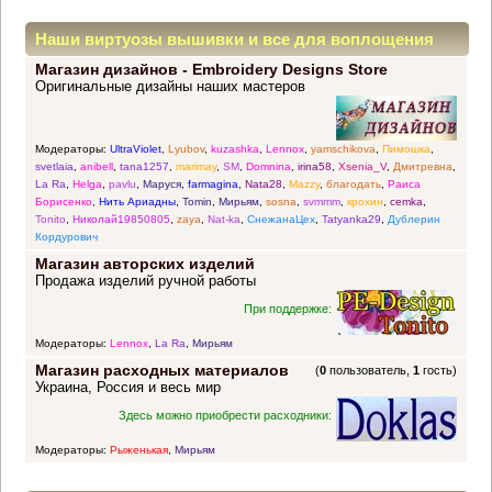
Наши виртуозы вышивки и все для воплощения
Магазин дизайнов - Embroidery Designs Store
прекрасных идей
Оригинальные дизайны наших мастеров
Модераторы:
UltraViolet
,
Lyubov
,
kuzashka
,
Lennox
,
yamschikova
,
Пимошка
,
svetlaia
,
anibell
,
tana1257
,
marimay
,
SM
,
Domnina
,
irina58
,
Xsenia_V
,
Дмитревна
,
La Ra
,
Helga
,
pavlu
,
Маруся
,
farmagina
,
Nata28
,
Mazzy
,
благодать
,
Раиса
Борисенко
,
Нить Ариадны
,
Tomin
,
Мирьям
,
sosna
,
svmmm
,
крохин
,
cemka
,
Tonito
,
Николай19850805
,
zaya
,
Nat-ka
,
СнежанаЦех
,
Tatyanka29
,
Дублерин
Кордурович
Магазин авторских изделий
Продажа изделий ручной работы
При поддержке:
Модераторы:
Lennox
,
La Ra
,
Мирьям
Магазин расходных материалов
(
0
пользователь,
1
гость)
Украина, Россия и весь мир
Здесь можно приобрести расходники:
Модераторы:
Рыженькая
,
Мирьям