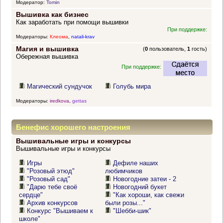
Модератор:
Tomin
Вышивка как бизнес
Как заработать при помощи вышивки
При поддержке:
Модераторы:
Клеома
,
natali-krav
Магия и вышивка
(
0
пользователь,
1
гость)
Обережная вышивка
При поддержке:
Магический сундучок
Голубь мира
Модераторы:
iredkova
,
gettas
Бенефис хорошего настроения
Вышивальные игры и конкурсы
Вышивальные игры и конкурсы
Игры
Дефиле наших
"Розовый этюд"
любимчиков
"Розовый сад"
Новогодние затеи - 2
"Дарю тебе своё
Новогодний букет
сердце"
"Как хороши, как свежи
Архив конкурсов
были розы..."
Конкурс "Вышиваем к
"Шебби-шик"
школе"