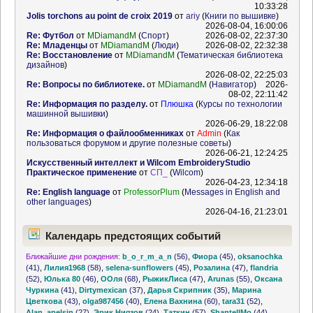
10:33:28
Jolis torchons au point de croix 2019
от
ariy
(
Книги по вышивке
)
2026-08-04, 16:00:06
Re: Футбол
от
MDiamandM
(
Спорт
)
2026-08-02, 22:37:30
Re: Младенцы
от
MDiamandM
(
Люди
)
2026-08-02, 22:32:38
Re: Восстановление
от
MDiamandM
(
Тематическая библиотека
дизайнов
)
2026-08-02, 22:25:03
Re: Вопросы по библиотеке.
от
MDiamandM
(
Навигатор
)
2026-
08-02, 22:11:42
Re: Информация по разделу.
от
Плюшка
(
Курсы по технологии
машинной вышивки
)
2026-06-29, 18:22:08
Re: Информация о файлообменниках
от
Admin
(
Как
пользоваться форумом и другие полезные советы
)
2026-06-21, 12:24:25
Искусственный интеллект и Wilcom EmbroideryStudio
Практическое применение
от
СП_
(
Wilcom
)
2026-04-23, 12:34:18
Re: English language
от
ProfessorPlum
(
Messages in English and
other languages
)
2026-04-16, 21:23:01
Календарь предстоящих событий
Ближайшие дни рождения:
b_o_r_m_a_n
(56)
,
Фиора
(45)
,
oksanochka
(41)
,
Лилия1968
(58)
,
selena-sunflowers
(45)
,
Розалина
(47)
,
flandria
(52)
,
Юлька 80
(46)
,
ООля
(68)
,
РыжикЛиса
(47)
,
Arunas
(55)
,
Оксана
Чуркина
(41)
,
Dirtymexican
(37)
,
Дарья Скрипник
(35)
,
Марина
Цветкова
(43)
,
olga987456
(40)
,
Елена Вахнина
(60)
,
tara31
(52)
,
Alan_apelsin
(27)
,
Эрик Ниязов
(24)
,
Таткин
(57)
,
ShantellMo
(44)
,