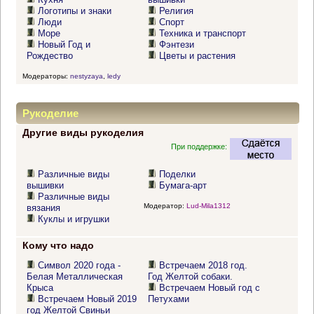
Логотипы и знаки
Религия
Люди
Спорт
Море
Техника и транспорт
Новый Год и
Фэнтези
Рождество
Цветы и растения
Модераторы:
nestyzaya
,
ledy
Рукоделие
Другие виды рукоделия
При поддержке:
Различные виды
Поделки
вышивки
Бумага-арт
Различные виды
Модератор:
Lud-Mila1312
вязания
Куклы и игрушки
Кому что надо
Символ 2020 года -
Встречаем 2018 год.
Белая Металлическая
Год Желтой собаки.
Крыса
Встречаем Новый год с
Встречаем Новый 2019
Петухами
год Желтой Свиньи