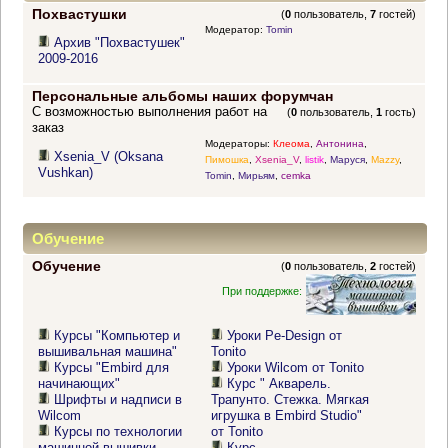
Похвастушки
(
0
пользователь,
7
гостей)
Модератор:
Tomin
Архив "Похвастушек"
2009-2016
Персональные альбомы наших форумчан
С возможностью выполнения работ на
(
0
пользователь,
1
гость)
заказ
Модераторы:
Клеома
,
Антонина
,
Xsenia_V (Oksana
Пимошка
,
Xsenia_V
,
listik
,
Маруся
,
Mazzy
,
Vushkan)
Tomin
,
Мирьям
,
cemka
Обучение
Обучение
(
0
пользователь,
2
гостей)
При поддержке:
Курсы "Компьютер и
Уроки Pe-Design от
вышивальная машина"
Tonito
Курсы "Embird для
Уроки Wilcom от Tonito
начинающих"
Курс " Акварель.
Шрифты и надписи в
Трапунто. Стежка. Мягкая
Wilcom
игрушка в Embird Studio"
Курсы по технологии
от Tonito
машинной вышивки
Курс