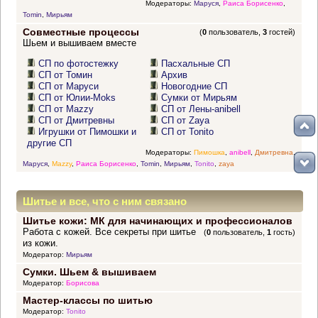
Модераторы:
Маруся
,
Раиса Борисенко
,
Tomin
,
Мирьям
Совместные процессы
(
0
пользователь,
3
гостей)
Шьем и вышиваем вместе
СП по фотостежку
Пасхальные СП
СП от Томин
Архив
СП от Маруси
Новогодние СП
СП от Юлии-Moks
Сумки от Мирьям
СП от Mazzy
СП от Лены-anibell
СП от Дмитревны
СП от Zaya
Игрушки от Пимошки и
СП от Tonito
другие СП
Модераторы:
Пимошка
,
anibell
,
Дмитревна
,
Маруся
,
Mazzy
,
Раиса Борисенко
,
Tomin
,
Мирьям
,
Tonito
,
zaya
Шитье и все, что с ним связано
Шитье кожи: МК для начинающих и профессионалов
Работа с кожей. Все секреты при шитье
(
0
пользователь,
1
гость)
из кожи.
Модератор:
Мирьям
Сумки. Шьем & вышиваем
Модератор:
Борисова
Мастер-классы по шитью
Модератор:
Tonito