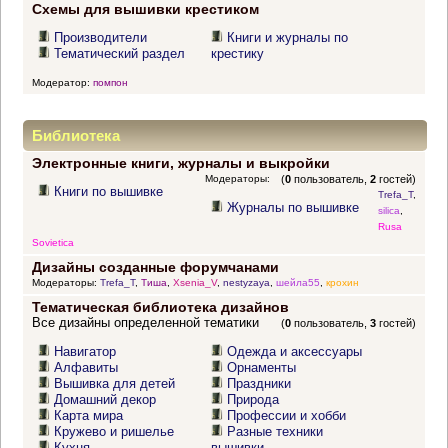
Схемы для вышивки крестиком
Производители
Книги и журналы по
Тематический раздел
крестику
Модератор:
помпон
Библиотека
Электронные книги, журналы и выкройки
Модераторы:
(
0
пользователь,
2
гостей)
Книги по вышивке
Trefa_T
,
Журналы по вышивке
silica
,
Rusa
Sovietica
Дизайны созданные форумчанами
Модераторы:
Trefa_T
,
Тиша
,
Xsenia_V
,
nestyzaya
,
шейла55
,
крохин
Тематическая библиотека дизайнов
Все дизайны определенной тематики
(
0
пользователь,
3
гостей)
Навигатор
Одежда и аксессуары
Алфавиты
Орнаменты
Вышивка для детей
Праздники
Домашний декор
Природа
Карта мира
Профессии и хобби
Кружево и ришелье
Разные техники
Кухня
вышивки