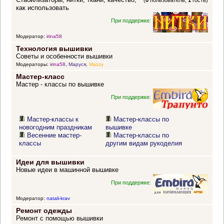
(
0
пользователь,
1
гость)
как использовать
При поддержке:
Модератор:
irina58
Технология вышивки
Советы и особенности вышивки
Модераторы:
irina58
,
Маруся
,
Mazzy
Мастер-класс
Мастер - классы по вышивке
При поддержке:
Мастер-классы к
Мастер-классы по
новогодним праздникам
вышивке
Весенние мастер-
Мастер-классы по
классы
другим видам рукоделия
Идеи для вышивки
Новые идеи в машинной вышивке
При поддержке:
Модератор:
natali-krav
Ремонт одежды
Ремонт с помощью вышивки