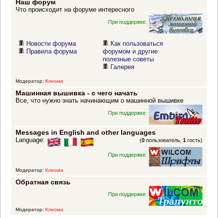
Наш форум
Что происходит на форуме интересного
При поддержке:
Новости форума
Как пользоваться
Правила форума
форумом и другие
полезные советы
Галерея
Модератор:
Клеома
Машинная вышивка - с чего начать
Все, что нужно знать начинающим о машинной вышивке
При поддержке:
Messages in English and other languages
Language:
(
0
пользователь,
1
гость)
При поддержке:
Модератор:
Клеома
Обратная связь
При поддержке:
Модератор:
Клеома