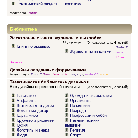
Тематический раздел
крестику
Модератор:
помпон
Библиотека
Электронные книги, журналы и выкройки
Модераторы:
(
0
пользователь,
4
гостей)
Книги по вышивке
Trefa_T
,
Журналы по вышивке
silica
,
Rusa
Sovietica
Дизайны созданные форумчанами
Модераторы:
Trefa_T
,
Тиша
,
Xsenia_V
,
nestyzaya
,
шейла55
,
крохин
Тематическая библиотека дизайнов
Все дизайны определенной тематики
(
0
пользователь,
7
гостей)
Навигатор
Одежда и аксессуары
Алфавиты
Орнаменты
Вышивка для детей
Праздники
Домашний декор
Природа
Карта мира
Профессии и хобби
Кружево и ришелье
Разные техники
Кухня
вышивки
Логотипы и знаки
Религия
Люди
Спорт