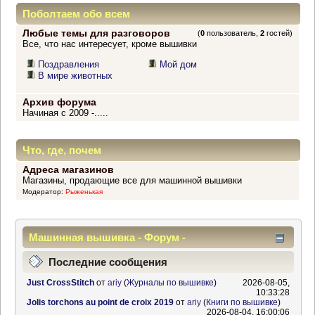
Поболтаем обо всем
Любые темы для разговоров
(
0
пользователь,
2
гостей)
Все, что нас интересует, кроме вышивки
Поздравления
Мой дом
В мире животных
Архив форума
Начиная с 2009 -.....
Что, где, почем
Адреса магазинов
Магазины, продающие все для машинной вышивки
Модератор:
Рыженькая
Машинная вышивка - Форум -
Информационный центр
Последние сообщения
Just CrossStitch
от
ariy
(
Журналы по вышивке
)
2026-08-05,
10:33:28
Jolis torchons au point de croix 2019
от
ariy
(
Книги по вышивке
)
2026-08-04, 16:00:06