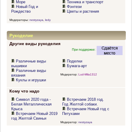
Море
Техника и транспорт
Новый Год и
Фэнтези
Рождество
Цветы и растения
Модераторы:
nestyzaya
,
ledy
Рукоделие
Другие виды рукоделия
При поддержке:
Различные виды
Поделки
вышивки
Бумага-арт
Различные виды
Модератор:
Lud-Mila1312
вязания
Куклы и игрушки
Кому что надо
Символ 2020 года -
Встречаем 2018 год.
Белая Металлическая
Год Желтой собаки.
Крыса
Встречаем Новый год с
Встречаем Новый 2019
Петухами
год Желтой Свиньи
Модератор:
nestyzaya