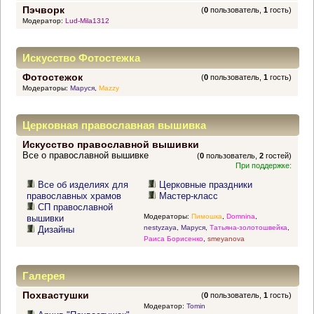
Пэчворк
(
0
пользователь,
1
гость)
Модератор:
Lud-Mila1312
Искусство Фотостежка
Фотостежок
(
0
пользователь,
1
гость)
Модераторы:
Маруся
,
Mazzy
Церковная православная вышивка
Искусство православной вышивки
Все о православной вышивке
(
0
пользователь,
2
гостей)
При поддержке:
Все об изделиях для
Церковные праздники
православных храмов
Мастер-класс
СП православной
Модераторы:
Пимошка
,
Domnina
,
вышивки
nestyzaya
,
Маруся
,
Татьяна-золотошвейка
,
Дизайны
Раиса Борисенко
,
smeyanova
Галерея
Похвастушки
(
0
пользователь,
1
гость)
Модератор:
Tomin