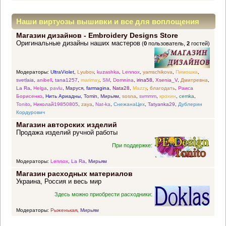
Наши виртуозы вышивки и все для воплощения
Магазин дизайнов - Embroidery Designs Store
прекрасных идей
Оригинальные дизайны наших мастеров
(
0
пользователь,
2
гостей)
Модераторы:
UltraViolet
,
Lyubov
,
kuzashka
,
Lennox
,
yamschikova
,
Пимошка
,
svetlaia
,
anibell
,
tana1257
,
marimay
,
SM
,
Domnina
,
irina58
,
Xsenia_V
,
Дмитревна
,
La Ra
,
Helga
,
pavlu
,
Маруся
,
farmagina
,
Nata28
,
Mazzy
,
благодать
,
Раиса
Борисенко
,
Нить Ариадны
,
Tomin
,
Мирьям
,
sosna
,
svmmm
,
крохин
,
cemka
,
Tonito
,
Николай19850805
,
zaya
,
Nat-ka
,
СнежанаЦех
,
Tatyanka29
,
Дублерин
Кордурович
Магазин авторских изделий
Продажа изделий ручной работы
При поддержке:
Модераторы:
Lennox
,
La Ra
,
Мирьям
Магазин расходных материалов
Украина, Россия и весь мир
Здесь можно приобрести расходники:
Модераторы:
Рыженькая
,
Мирьям