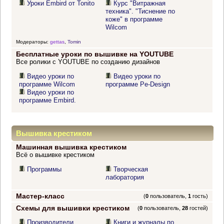
Уроки Embird от Tonito
Курс "Витражная
техника". "Тиснение по
коже" в программе
Wilcom
Модераторы:
gettas
,
Tomin
Бесплатные уроки по вышивке на YOUTUBE
Все ролики с YOUTUBE по созданию дизайнов
Видео уроки по
Видео уроки по
программе Wilcom
программе Pe-Design
Видео уроки по
программе Embird.
Вышивка крестиком
Машинная вышивка крестиком
Всё о вышивке крестиком
Программы
Творческая
лаборатория
Мастер-класс
(
0
пользователь,
1
гость)
Схемы для вышивки крестиком
(
0
пользователь,
28
гостей)
Производители
Книги и журналы по