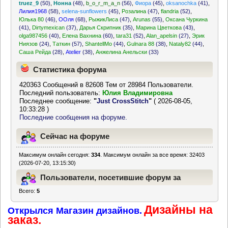
truez_9
(50)
,
Нонна
(48)
,
b_o_r_m_a_n
(56)
,
Фиора
(45)
,
oksanochka
(41)
,
Лилия1968
(58)
,
selena-sunflowers
(45)
,
Розалина
(47)
,
flandria
(52)
,
Юлька 80
(46)
,
ООля
(68)
,
РыжикЛиса
(47)
,
Arunas
(55)
,
Оксана Чуркина
(41)
,
Dirtymexican
(37)
,
Дарья Скрипник
(35)
,
Марина Цветкова
(43)
,
olga987456
(40)
,
Елена Вахнина
(60)
,
tara31
(52)
,
Alan_apelsin
(27)
,
Эрик
Ниязов
(24)
,
Таткин
(57)
,
ShantellMo
(44)
,
Gulnara 88
(38)
,
Nataly82
(44)
,
Саша Рейда
(28)
,
Atelier
(38)
,
Анжелина Анельски
(33)
Статистика форума
420363 Сообщений в 82608 Тем от 28984 Пользователи.
Последний пользователь:
Юлия Владимировна
Последнее сообщение:
"
Just CrossStitch
"
( 2026-08-05,
10:33:28 )
Последние сообщения на форуме.
Сейчас на форуме
Максимум онлайн сегодня:
334
. Максимум онлайн за все время: 32403
(2026-07-20, 13:15:30)
Пользователи, посетившие форум за
Всего:
5
последние 24 часа
Дизайны на
Открылся Магазин дизайнов.
заказ.