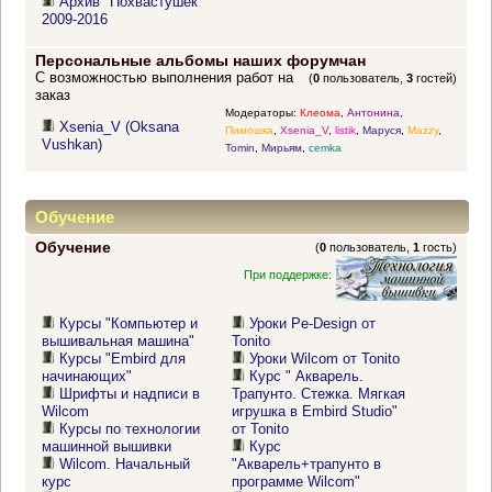
Архив "Похвастушек"
2009-2016
Персональные альбомы наших форумчан
С возможностью выполнения работ на
(
0
пользователь,
3
гостей)
заказ
Модераторы:
Клеома
,
Антонина
,
Xsenia_V (Oksana
Пимошка
,
Xsenia_V
,
listik
,
Маруся
,
Mazzy
,
Vushkan)
Tomin
,
Мирьям
,
cemka
Обучение
Обучение
(
0
пользователь,
1
гость)
При поддержке:
Курсы "Компьютер и
Уроки Pe-Design от
вышивальная машина"
Tonito
Курсы "Embird для
Уроки Wilcom от Tonito
начинающих"
Курс " Акварель.
Шрифты и надписи в
Трапунто. Стежка. Мягкая
Wilcom
игрушка в Embird Studio"
Курсы по технологии
от Tonito
машинной вышивки
Курс
Wilcom. Начальный
"Акварель+трапунто в
курс
программе Wilcom"