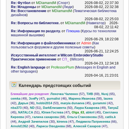
Re: Футбол
от
MDiamandM
(
Спорт
)
2026-08-02, 22:37:30
Re: Младенцы
от
MDiamandM
(
Люди
)
2026-08-02, 22:32:38
Re: Восстановление
от
MDiamandM
(
Тематическая библиотека
дизайнов
)
2026-08-02, 22:25:03
Re: Вопросы по библиотеке.
от
MDiamandM
(
Навигатор
)
2026-
08-02, 22:11:42
Re: Информация по разделу.
от
Плюшка
(
Курсы по технологии
машинной вышивки
)
2026-06-29, 18:22:08
Re: Информация о файлообменниках
от
Admin
(
Как
пользоваться форумом и другие полезные советы
)
2026-06-21, 12:24:25
Искусственный интеллект и Wilcom EmbroideryStudio
Практическое применение
от
СП_
(
Wilcom
)
2026-04-23, 12:34:18
Re: English language
от
ProfessorPlum
(
Messages in English and
other languages
)
2026-04-16, 21:23:01
Календарь предстоящих событий
Ближайшие дни рождения:
Леночка Чаленко
(57)
,
ТИВ
(69)
,
Nusj
(65)
,
cemka
(49)
,
ЗояРу
(47)
,
gurnalist
(46)
,
Марина Иванова
(58)
,
lauwa
(42)
,
Дарья
(36)
,
hobbi2014
(53)
,
maryia dunaeva
(45)
,
gurammi
(42)
,
nba373
(40)
,
ND
(51)
,
DarkЕлизавета
(50)
,
Лаура Казарова
(49)
,
TanyaZ
(45)
,
NATALCA
(51)
,
Юлия Гостева
(47)
,
Olga_63
,
abkrrl
(45)
,
Светлана
Киреева
(47)
,
галина сахарова
(68)
,
Ольга Становкова
(53)
,
catlis.k
(44)
,
Андрей Зачепилов
(30)
,
kireeva
(47)
,
Людмила Патрикеева
(66)
,
Arnold1352
(40)
,
Лариса Оводнева
(68)
,
Алексей Сахаров
(47)
,