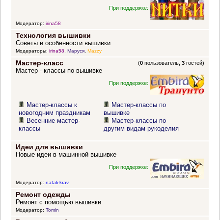
При поддержке:
Модератор:
irina58
Технология вышивки
Советы и особенности вышивки
Модераторы:
irina58
,
Маруся
,
Mazzy
Мастер-класс
(
0
пользователь,
3
гостей)
Мастер - классы по вышивке
При поддержке:
Мастер-классы к
Мастер-классы по
новогодним праздникам
вышивке
Весенние мастер-
Мастер-классы по
классы
другим видам рукоделия
Идеи для вышивки
Новые идеи в машинной вышивке
При поддержке:
Модератор:
natali-krav
Ремонт одежды
Ремонт с помощью вышивки
Модератор:
Tomin