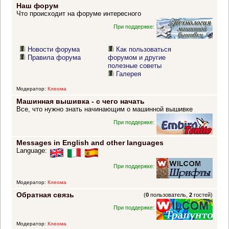
Наш форум
Что происходит на форуме интересного
При поддержке:
Новости форума
Как пользоваться
Правила форума
форумом и другие
полезные советы
Галерея
Модератор:
Клеома
Машинная вышивка - с чего начать
Все, что нужно знать начинающим о машинной вышивке
При поддержке:
Messages in English and other languages
Language:
При поддержке:
Модератор:
Клеома
Обратная связь
(
0
пользователь,
2
гостей)
При поддержке:
Модератор:
Клеома