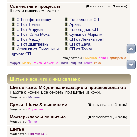
Совместные процессы
(
0
пользователь,
3
гостей)
Шьем и вышиваем вместе
СП по фотостежку
Пасхальные СП
СП от Томин
Архив
СП от Маруси
Новогодние СП
СП от Юлии-Moks
Сумки от Мирьям
СП от Mazzy
СП от Лены-anibell
СП от Дмитревны
СП от Zaya
Игрушки от Пимошки и
СП от Tonito
другие СП
Модераторы:
Пимошка
,
anibell
,
Дмитревна
,
Маруся
,
Mazzy
,
Раиса Борисенко
,
Tomin
,
Мирьям
,
Tonito
,
zaya
Шитье и все, что с ним связано
Шитье кожи: МК для начинающих и профессионалов
Работа с кожей. Все секреты при шитье из кожи.
Модератор:
Мирьям
Сумки. Шьем & вышиваем
(
0
пользователь,
1
гость)
Модератор:
Борисова
Мастер-классы по шитью
(
0
пользователь,
1
гость)
Модератор:
Tonito
Шитье
Модератор:
Lud-Mila1312