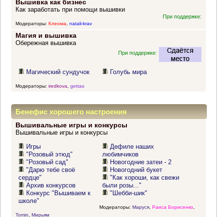
Вышивка как бизнес
Как заработать при помощи вышивки
При поддержке:
Модераторы:
Клеома
,
natali-krav
Магия и вышивка
Обережная вышивка
При поддержке:
Магический сундучок
Голубь мира
Модераторы:
iredkova
,
gettas
Бенефис хорошего настроения
Вышивальные игры и конкурсы
Вышивальные игры и конкурсы
Игры
Дефиле наших
"Розовый этюд"
любимчиков
"Розовый сад"
Новогодние затеи - 2
"Дарю тебе своё
Новогодний букет
сердце"
"Как хороши, как свежи
Архив конкурсов
были розы..."
Конкурс "Вышиваем к
"Шебби-шик"
школе"
Модераторы:
Маруся
,
Раиса Борисенко
,
Tomin
,
Мирьям