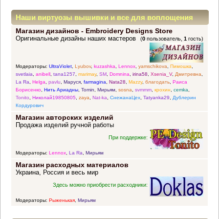
Наши виртуозы вышивки и все для воплощения
Магазин дизайнов - Embroidery Designs Store
прекрасных идей
Оригинальные дизайны наших мастеров
(
0
пользователь,
1
гость)
Модераторы:
UltraViolet
,
Lyubov
,
kuzashka
,
Lennox
,
yamschikova
,
Пимошка
,
svetlaia
,
anibell
,
tana1257
,
marimay
,
SM
,
Domnina
,
irina58
,
Xsenia_V
,
Дмитревна
,
La Ra
,
Helga
,
pavlu
,
Маруся
,
farmagina
,
Nata28
,
Mazzy
,
благодать
,
Раиса
Борисенко
,
Нить Ариадны
,
Tomin
,
Мирьям
,
sosna
,
svmmm
,
крохин
,
cemka
,
Tonito
,
Николай19850805
,
zaya
,
Nat-ka
,
СнежанаЦех
,
Tatyanka29
,
Дублерин
Кордурович
Магазин авторских изделий
Продажа изделий ручной работы
При поддержке:
Модераторы:
Lennox
,
La Ra
,
Мирьям
Магазин расходных материалов
Украина, Россия и весь мир
Здесь можно приобрести расходники:
Модераторы:
Рыженькая
,
Мирьям