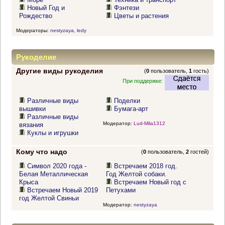
Новый Год и
Фэнтези
Рождество
Цветы и растения
Модераторы:
nestyzaya
,
ledy
Рукоделие
Другие виды рукоделия
(
0
пользователь,
1
гость)
При поддержке:
Различные виды
Поделки
вышивки
Бумага-арт
Различные виды
Модератор:
Lud-Mila1312
вязания
Куклы и игрушки
Кому что надо
(
0
пользователь,
2
гостей)
Символ 2020 года -
Встречаем 2018 год.
Белая Металлическая
Год Желтой собаки.
Крыса
Встречаем Новый год с
Встречаем Новый 2019
Петухами
год Желтой Свиньи
Модератор:
nestyzaya