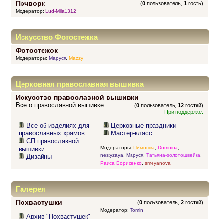
Пэчворк
(
0
пользователь,
1
гость)
Модератор:
Lud-Mila1312
Искусство Фотостежка
Фотостежок
Модераторы:
Маруся
,
Mazzy
Церковная православная вышивка
Искусство православной вышивки
Все о православной вышивке
(
0
пользователь,
12
гостей)
При поддержке:
Все об изделиях для
Церковные праздники
православных храмов
Мастер-класс
СП православной
Модераторы:
Пимошка
,
Domnina
,
вышивки
nestyzaya
,
Маруся
,
Татьяна-золотошвейка
,
Дизайны
Раиса Борисенко
,
smeyanova
Галерея
Похвастушки
(
0
пользователь,
2
гостей)
Модератор:
Tomin
Архив "Похвастушек"