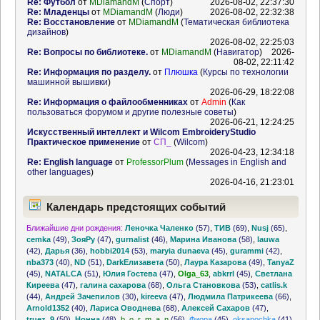
Re: Футбол
от
MDiamandM
(
Спорт
)
2026-08-02, 22:37:30
Re: Младенцы
от
MDiamandM
(
Люди
)
2026-08-02, 22:32:38
Re: Восстановление
от
MDiamandM
(
Тематическая библиотека
дизайнов
)
2026-08-02, 22:25:03
Re: Вопросы по библиотеке.
от
MDiamandM
(
Навигатор
)
2026-
08-02, 22:11:42
Re: Информация по разделу.
от
Плюшка
(
Курсы по технологии
машинной вышивки
)
2026-06-29, 18:22:08
Re: Информация о файлообменниках
от
Admin
(
Как
пользоваться форумом и другие полезные советы
)
2026-06-21, 12:24:25
Искусственный интеллект и Wilcom EmbroideryStudio
Практическое применение
от
СП_
(
Wilcom
)
2026-04-23, 12:34:18
Re: English language
от
ProfessorPlum
(
Messages in English and
other languages
)
2026-04-16, 21:23:01
Календарь предстоящих событий
Ближайшие дни рождения:
Леночка Чаленко
(57)
,
ТИВ
(69)
,
Nusj
(65)
,
cemka
(49)
,
ЗояРу
(47)
,
gurnalist
(46)
,
Марина Иванова
(58)
,
lauwa
(42)
,
Дарья
(36)
,
hobbi2014
(53)
,
maryia dunaeva
(45)
,
gurammi
(42)
,
nba373
(40)
,
ND
(51)
,
DarkЕлизавета
(50)
,
Лаура Казарова
(49)
,
TanyaZ
(45)
,
NATALCA
(51)
,
Юлия Гостева
(47)
,
Olga_63
,
abkrrl
(45)
,
Светлана
Киреева
(47)
,
галина сахарова
(68)
,
Ольга Становкова
(53)
,
catlis.k
(44)
,
Андрей Зачепилов
(30)
,
kireeva
(47)
,
Людмила Патрикеева
(66)
,
Arnold1352
(40)
,
Лариса Оводнева
(68)
,
Алексей Сахаров
(47)
,
truez_9
(50)
,
Нонна
(48)
,
b_o_r_m_a_n
(56)
,
Фиора
(45)
,
oksanochka
(41)
,