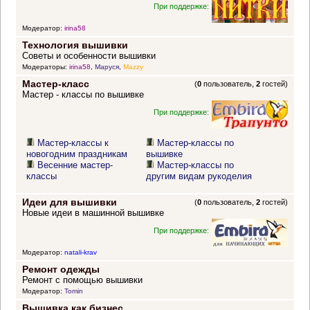
При поддержке:
Модератор:
irina58
Технология вышивки
Советы и особенности вышивки
Модераторы:
irina58
,
Маруся
,
Mazzy
Мастер-класс
(
0
пользователь,
2
гостей)
Мастер - классы по вышивке
При поддержке:
Мастер-классы к
Мастер-классы по
новогодним праздникам
вышивке
Весенние мастер-
Мастер-классы по
классы
другим видам рукоделия
Идеи для вышивки
(
0
пользователь,
2
гостей)
Новые идеи в машинной вышивке
При поддержке:
Модератор:
natali-krav
Ремонт одежды
Ремонт с помощью вышивки
Модератор:
Tomin
Вышивка как бизнес