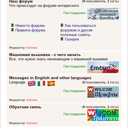
Наш форум
(
0
пользователь,
1
гость)
Что происходит на форуме интересного
При поддержке:
Новости форума
Как пользоваться
Правила форума
форумом и другие
полезные советы
Галерея
Модератор:
Клеома
Машинная вышивка - с чего начать
Все, что нужно знать начинающим о машинной вышивке
При поддержке:
Messages in English and other languages
Language:
(
0
пользователь,
1
гость)
При поддержке:
Модератор:
Клеома
Обратная связь
(
0
пользователь,
1
гость)
При поддержке:
Модератор:
Клеома