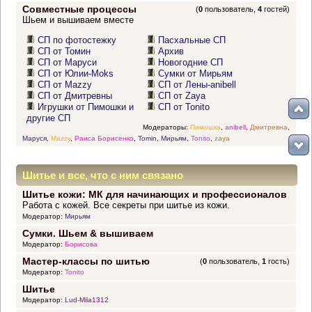
Совместные процессы
(
0
пользователь,
4
гостей)
Шьем и вышиваем вместе
СП по фотостежку
Пасхальные СП
СП от Томин
Архив
СП от Маруси
Новогодние СП
СП от Юлии-Moks
Сумки от Мирьям
СП от Mazzy
СП от Лены-anibell
СП от Дмитревны
СП от Zaya
Игрушки от Пимошки и
СП от Tonito
другие СП
Модераторы:
Пимошка
,
anibell
,
Дмитревна
,
Маруся
,
Mazzy
,
Раиса Борисенко
,
Tomin
,
Мирьям
,
Tonito
,
zaya
Шитье и все, что с ним связано
Шитье кожи: МК для начинающих и профессионалов
Работа с кожей. Все секреты при шитье из кожи.
Модератор:
Мирьям
Сумки. Шьем & вышиваем
Модератор:
Борисова
Мастер-классы по шитью
(
0
пользователь,
1
гость)
Модератор:
Tonito
Шитье
Модератор:
Lud-Mila1312