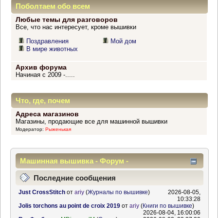
Поболтаем обо всем
Любые темы для разговоров
Все, что нас интересует, кроме вышивки
Поздравления
Мой дом
В мире животных
Архив форума
Начиная с 2009 -.....
Что, где, почем
Адреса магазинов
Магазины, продающие все для машинной вышивки
Модератор:
Рыженькая
Машинная вышивка - Форум -
Информационный центр
Последние сообщения
Just CrossStitch
от
ariy
(
Журналы по вышивке
)
2026-08-05,
10:33:28
Jolis torchons au point de croix 2019
от
ariy
(
Книги по вышивке
)
2026-08-04, 16:00:06