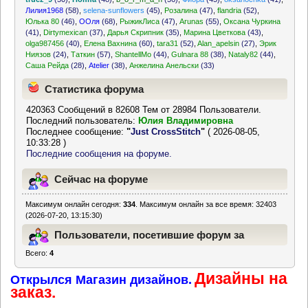
Лилия1968
(58)
,
selena-sunflowers
(45)
,
Розалина
(47)
,
flandria
(52)
,
Юлька 80
(46)
,
ООля
(68)
,
РыжикЛиса
(47)
,
Arunas
(55)
,
Оксана Чуркина
(41)
,
Dirtymexican
(37)
,
Дарья Скрипник
(35)
,
Марина Цветкова
(43)
,
olga987456
(40)
,
Елена Вахнина
(60)
,
tara31
(52)
,
Alan_apelsin
(27)
,
Эрик
Ниязов
(24)
,
Таткин
(57)
,
ShantellMo
(44)
,
Gulnara 88
(38)
,
Nataly82
(44)
,
Саша Рейда
(28)
,
Atelier
(38)
,
Анжелина Анельски
(33)
Статистика форума
420363 Сообщений в 82608 Тем от 28984 Пользователи.
Последний пользователь:
Юлия Владимировна
Последнее сообщение:
"
Just CrossStitch
"
( 2026-08-05,
10:33:28 )
Последние сообщения на форуме.
Сейчас на форуме
Максимум онлайн сегодня:
334
. Максимум онлайн за все время: 32403
(2026-07-20, 13:15:30)
Пользователи, посетившие форум за
Всего:
4
последние 24 часа
Дизайны на
Открылся Магазин дизайнов.
заказ.