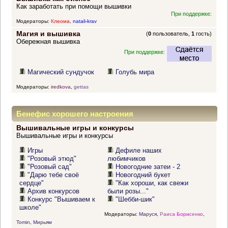
Как заработать при помощи вышивки
При поддержке:
Модераторы:
Клеома
,
natali-krav
Магия и вышивка
(
0
пользователь,
1
гость)
Обережная вышивка
При поддержке:
Магический сундучок
Голубь мира
Модераторы:
iredkova
,
gettas
Бенефис хорошего настроения
Вышивальные игры и конкурсы
Вышивальные игры и конкурсы
Игры
Дефиле наших
"Розовый этюд"
любимчиков
"Розовый сад"
Новогодние затеи - 2
"Дарю тебе своё
Новогодний букет
сердце"
"Как хороши, как свежи
Архив конкурсов
были розы..."
Конкурс "Вышиваем к
"Шебби-шик"
школе"
Модераторы:
Маруся
,
Раиса Борисенко
,
Tomin
,
Мирьям