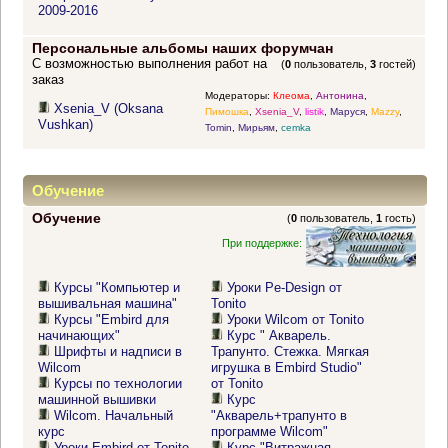
2009-2016
Персональные альбомы наших форумчан
С возможностью выполнения работ на
(
0
пользователь,
3
гостей)
заказ
Модераторы:
Клеома
,
Антонина
,
Xsenia_V (Oksana
Пимошка
,
Xsenia_V
,
listik
,
Маруся
,
Mazzy
,
Vushkan)
Tomin
,
Мирьям
,
cemka
Обучение
Обучение
(
0
пользователь,
1
гость)
При поддержке:
Курсы "Компьютер и
Уроки Pe-Design от
вышивальная машина"
Tonito
Курсы "Embird для
Уроки Wilcom от Tonito
начинающих"
Курс " Акварель.
Шрифты и надписи в
Трапунто. Стежка. Мягкая
Wilcom
игрушка в Embird Studio"
Курсы по технологии
от Tonito
машинной вышивки
Курс
Wilcom. Начальный
"Акварель+трапунто в
курс
программе Wilcom"
Уроки Embird от Tonito
Курс "Витражная