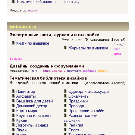
Тематический раздел
крестику
Модератор:
помпон
Библиотека
Электронные книги, журналы и выкройки
Модераторы:
(
0
пользователь,
2
гостей)
Книги по вышивке
Trefa_T
,
Журналы по вышивке
silica
,
Rusa
Sovietica
Дизайны созданные форумчанами
Модераторы:
Trefa_T
,
Тиша
,
Xsenia_V
,
nestyzaya
,
шейла55
,
крохин
Тематическая библиотека дизайнов
Все дизайны определенной тематики
(
0
пользователь,
4
гостей)
Навигатор
Одежда и аксессуары
Алфавиты
Орнаменты
Вышивка для детей
Праздники
Домашний декор
Природа
Карта мира
Профессии и хобби
Кружево и ришелье
Разные техники
Кухня
вышивки
Логотипы и знаки
Религия
Люди
Спорт
Море
Техника и транспорт