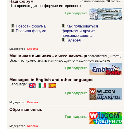
Наш форум
(
0
пользователь,
36
гостей)
Что происходит на форуме интересного
При поддержке:
Новости форума
Как пользоваться
Правила форума
форумом и другие
полезные советы
Галерея
Модератор:
Клеома
Машинная вышивка - с чего начать
(
0
пользователь,
1
гость)
Все, что нужно знать начинающим о машинной вышивке
При поддержке:
Messages in English and other languages
Language:
При поддержке:
Модератор:
Клеома
Обратная связь
При поддержке:
Модератор:
Клеома