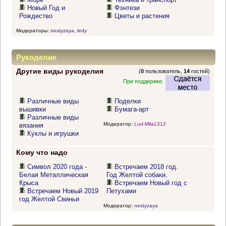
Новый Год и
Фэнтези
Рождество
Цветы и растения
Модераторы:
nestyzaya
,
ledy
Рукоделие
Другие виды рукоделия
(
0
пользователь,
14
гостей)
При поддержке:
Различные виды
Поделки
вышивки
Бумага-арт
Различные виды
Модератор:
Lud-Mila1312
вязания
Куклы и игрушки
Кому что надо
Символ 2020 года -
Встречаем 2018 год.
Белая Металлическая
Год Желтой собаки.
Крыса
Встречаем Новый год с
Встречаем Новый 2019
Петухами
год Желтой Свиньи
Модератор:
nestyzaya