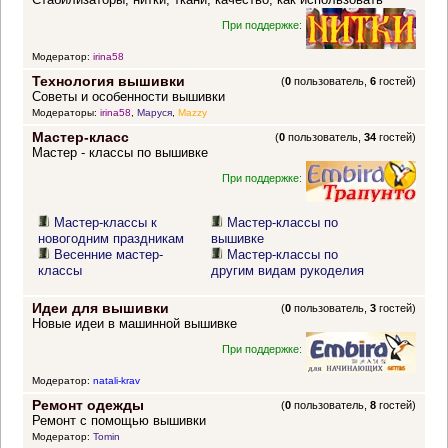
При поддержке:
Модератор:
irina58
Технология вышивки
(
0
пользователь,
6
гостей)
Советы и особенности вышивки
Модераторы:
irina58
,
Маруся
,
Mazzy
Мастер-класс
(
0
пользователь,
34
гостей)
Мастер - классы по вышивке
При поддержке:
Мастер-классы к
Мастер-классы по
новогодним праздникам
вышивке
Весенние мастер-
Мастер-классы по
классы
другим видам рукоделия
Идеи для вышивки
(
0
пользователь,
3
гостей)
Новые идеи в машинной вышивке
При поддержке:
Модератор:
natali-krav
Ремонт одежды
(
0
пользователь,
8
гостей)
Ремонт с помощью вышивки
Модератор:
Tomin