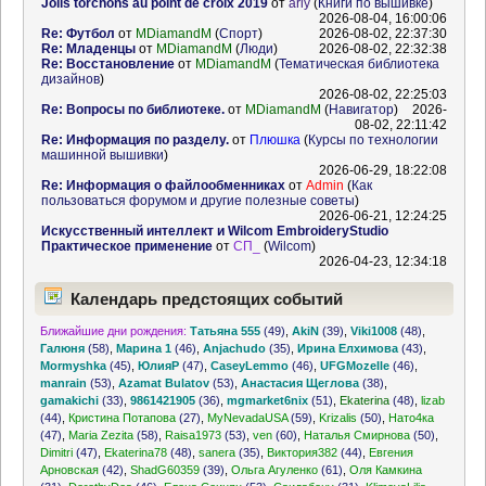
Jolis torchons au point de croix 2019
от
ariy
(
Книги по вышивке
)
2026-08-04, 16:00:06
Re: Футбол
от
MDiamandM
(
Спорт
)
2026-08-02, 22:37:30
Re: Младенцы
от
MDiamandM
(
Люди
)
2026-08-02, 22:32:38
Re: Восстановление
от
MDiamandM
(
Тематическая библиотека
дизайнов
)
2026-08-02, 22:25:03
Re: Вопросы по библиотеке.
от
MDiamandM
(
Навигатор
)
2026-
08-02, 22:11:42
Re: Информация по разделу.
от
Плюшка
(
Курсы по технологии
машинной вышивки
)
2026-06-29, 18:22:08
Re: Информация о файлообменниках
от
Admin
(
Как
пользоваться форумом и другие полезные советы
)
2026-06-21, 12:24:25
Искусственный интеллект и Wilcom EmbroideryStudio
Практическое применение
от
СП_
(
Wilcom
)
2026-04-23, 12:34:18
Календарь предстоящих событий
Ближайшие дни рождения:
Татьяна 555
(49)
,
AkiN
(39)
,
Viki1008
(48)
,
Галюня
(58)
,
Марина 1
(46)
,
Anjachudo
(35)
,
Ирина Елхимова
(43)
,
Mormyshka
(45)
,
ЮлияР
(47)
,
CaseyLemmo
(46)
,
UFGMozelle
(46)
,
manrain
(53)
,
Azamat Bulatov
(53)
,
Анастасия Щеглова
(38)
,
gamakichi
(33)
,
9861421905
(36)
,
mgmarket6nix
(51)
,
Ekaterina
(48)
,
lizab
(44)
,
Кристина Потапова
(27)
,
MyNevadaUSA
(59)
,
Krizalis
(50)
,
Нато4ка
(47)
,
Maria Zezita
(58)
,
Raisa1973
(53)
,
ven
(60)
,
Наталья Смирнова
(50)
,
Dimitri
(47)
,
Ekaterina78
(48)
,
sanera
(35)
,
Виктория382
(44)
,
Евгения
Арновская
(42)
,
ShadG60359
(39)
,
Ольга Агуленко
(61)
,
Оля Камкина