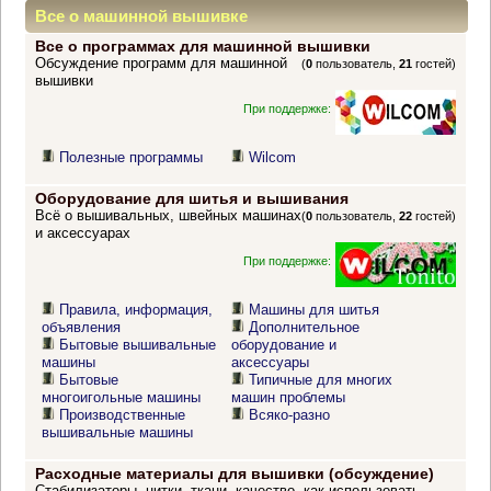
Все о машинной вышивке
Все о программах для машинной вышивки
Обсуждение программ для машинной
(
0
пользователь,
21
гостей)
вышивки
При поддержке:
Полезные программы
Wilcom
Оборудование для шитья и вышивания
Всё о вышивальных, швейных машинах
(
0
пользователь,
22
гостей)
и аксессуарах
При поддержке:
Правила, информация,
Машины для шитья
объявления
Дополнительное
Бытовые вышивальные
оборудование и
машины
аксессуары
Бытовые
Типичные для многих
многоигольные машины
машин проблемы
Производственные
Всяко-разно
вышивальные машины
Расходные материалы для вышивки (обсуждение)
Стабилизаторы, нитки, ткани, качество, как использовать