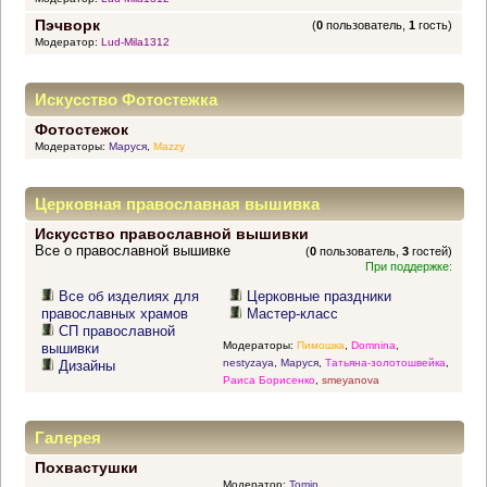
Пэчворк
(
0
пользователь,
1
гость)
Модератор:
Lud-Mila1312
Искусство Фотостежка
Фотостежок
Модераторы:
Маруся
,
Mazzy
Церковная православная вышивка
Искусство православной вышивки
Все о православной вышивке
(
0
пользователь,
3
гостей)
При поддержке:
Все об изделиях для
Церковные праздники
православных храмов
Мастер-класс
СП православной
Модераторы:
Пимошка
,
Domnina
,
вышивки
nestyzaya
,
Маруся
,
Татьяна-золотошвейка
,
Дизайны
Раиса Борисенко
,
smeyanova
Галерея
Похвастушки
Модератор:
Tomin