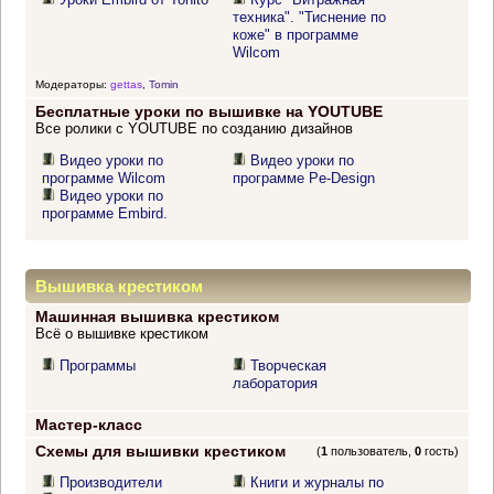
техника". "Тиснение по
коже" в программе
Wilcom
Модераторы:
gettas
,
Tomin
Бесплатные уроки по вышивке на YOUTUBE
Все ролики с YOUTUBE по созданию дизайнов
Видео уроки по
Видео уроки по
программе Wilcom
программе Pe-Design
Видео уроки по
программе Embird.
Вышивка крестиком
Машинная вышивка крестиком
Всё о вышивке крестиком
Программы
Творческая
лаборатория
Мастер-класс
Схемы для вышивки крестиком
(
1
пользователь,
0
гость)
Производители
Книги и журналы по