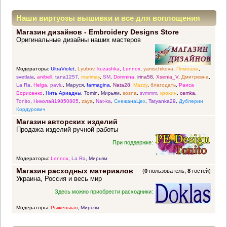
Наши виртуозы вышивки и все для воплощения
Магазин дизайнов - Embroidery Designs Store
прекрасных идей
Оригинальные дизайны наших мастеров
Модераторы:
UltraViolet
,
Lyubov
,
kuzashka
,
Lennox
,
yamschikova
,
Пимошка
,
svetlaia
,
anibell
,
tana1257
,
marimay
,
SM
,
Domnina
,
irina58
,
Xsenia_V
,
Дмитревна
,
La Ra
,
Helga
,
pavlu
,
Маруся
,
farmagina
,
Nata28
,
Mazzy
,
благодать
,
Раиса
Борисенко
,
Нить Ариадны
,
Tomin
,
Мирьям
,
sosna
,
svmmm
,
крохин
,
cemka
,
Tonito
,
Николай19850805
,
zaya
,
Nat-ka
,
СнежанаЦех
,
Tatyanka29
,
Дублерин
Кордурович
Магазин авторских изделий
Продажа изделий ручной работы
При поддержке:
Модераторы:
Lennox
,
La Ra
,
Мирьям
Магазин расходных материалов
(
0
пользователь,
8
гостей)
Украина, Россия и весь мир
Здесь можно приобрести расходники:
Модераторы:
Рыженькая
,
Мирьям