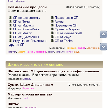
Tomin
,
Мирьям
Совместные процессы
(
0
пользователь,
37
гостей)
Шьем и вышиваем вместе
СП по фотостежку
Пасхальные СП
СП от Томин
Архив
СП от Маруси
Новогодние СП
СП от Юлии-Moks
Сумки от Мирьям
СП от Mazzy
СП от Лены-anibell
СП от Дмитревны
СП от Zaya
Игрушки от Пимошки и
СП от Tonito
другие СП
Модераторы:
Пимошка
,
anibell
,
Дмитревна
,
Маруся
,
Mazzy
,
Раиса Борисенко
,
Tomin
,
Мирьям
,
Tonito
,
zaya
Шитье и все, что с ним связано
Шитье кожи: МК для начинающих и профессионалов
Работа с кожей. Все секреты при шитье из кожи.
Модератор:
Мирьям
Сумки. Шьем & вышиваем
(
0
пользователь,
5
гостей)
Модератор:
Борисова
Мастер-классы по шитью
Модератор:
Tonito
Шитье
Модератор:
Lud-Mila1312