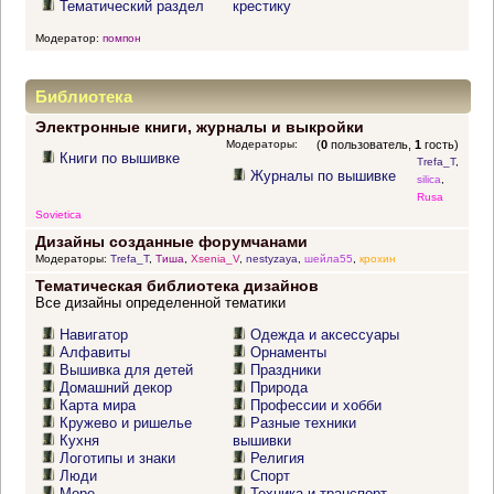
Тематический раздел
крестику
Модератор:
помпон
Библиотека
Электронные книги, журналы и выкройки
Модераторы:
(
0
пользователь,
1
гость)
Книги по вышивке
Trefa_T
,
Журналы по вышивке
silica
,
Rusa
Sovietica
Дизайны созданные форумчанами
Модераторы:
Trefa_T
,
Тиша
,
Xsenia_V
,
nestyzaya
,
шейла55
,
крохин
Тематическая библиотека дизайнов
Все дизайны определенной тематики
Навигатор
Одежда и аксессуары
Алфавиты
Орнаменты
Вышивка для детей
Праздники
Домашний декор
Природа
Карта мира
Профессии и хобби
Кружево и ришелье
Разные техники
Кухня
вышивки
Логотипы и знаки
Религия
Люди
Спорт
Море
Техника и транспорт