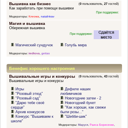
Вышивка как бизнес
(
0
пользователь,
27
гостей)
Как заработать при помощи вышивки
При поддержке:
Модераторы:
Клеома
,
natali-krav
Магия и вышивка
Обережная вышивка
При поддержке:
Магический сундучок
Голубь мира
Модераторы:
iredkova
,
gettas
Бенефис хорошего настроения
Вышивальные игры и конкурсы
(
0
пользователь,
43
гостей)
Вышивальные игры и конкурсы
Игры
Дефиле наших
"Розовый этюд"
любимчиков
"Розовый сад"
Новогодние затеи - 2
"Дарю тебе своё
Новогодний букет
сердце"
"Как хороши, как свежи
Архив конкурсов
были розы..."
Конкурс "Вышиваем к
"Шебби-шик"
школе"
Модераторы:
Маруся
,
Раиса Борисенко
,