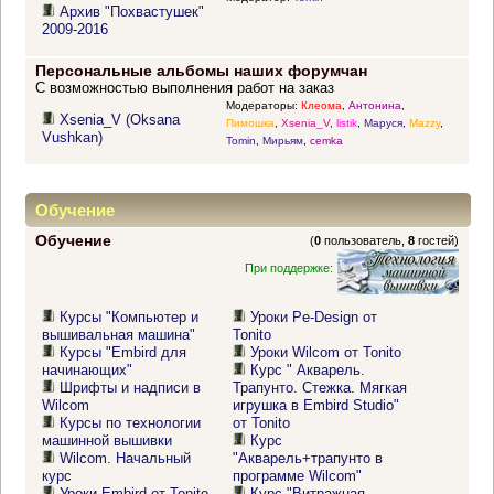
Архив "Похвастушек"
2009-2016
Персональные альбомы наших форумчан
С возможностью выполнения работ на заказ
Модераторы:
Клеома
,
Антонина
,
Xsenia_V (Oksana
Пимошка
,
Xsenia_V
,
listik
,
Маруся
,
Mazzy
,
Vushkan)
Tomin
,
Мирьям
,
cemka
Обучение
Обучение
(
0
пользователь,
8
гостей)
При поддержке:
Курсы "Компьютер и
Уроки Pe-Design от
вышивальная машина"
Tonito
Курсы "Embird для
Уроки Wilcom от Tonito
начинающих"
Курс " Акварель.
Шрифты и надписи в
Трапунто. Стежка. Мягкая
Wilcom
игрушка в Embird Studio"
Курсы по технологии
от Tonito
машинной вышивки
Курс
Wilcom. Начальный
"Акварель+трапунто в
курс
программе Wilcom"
Уроки Embird от Tonito
Курс "Витражная