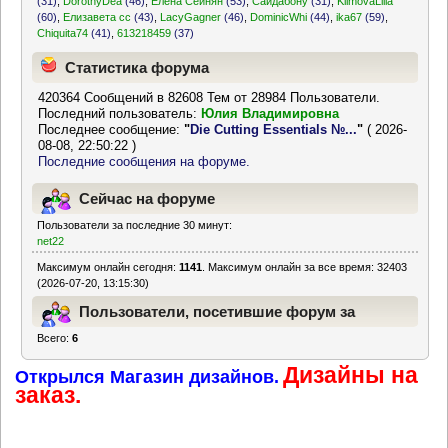
(31)
,
DorothyDea
(46)
,
Елена Сеинян
(53)
,
Саидабону
(31)
,
KlimovaLilia
(60)
,
Елизавета сс
(43)
,
LacyGagner
(46)
,
DominicWhi
(44)
,
ika67
(59)
,
Chiquita74
(41)
,
613218459
(37)
Статистика форума
420364 Сообщений в 82608 Тем от 28984 Пользователи.
Последний пользователь:
Юлия Владимировна
Последнее сообщение:
"
Die Cutting Essentials №...
"
( 2026-
08-08, 22:50:22 )
Последние сообщения на форуме.
Сейчас на форуме
Пользователи за последние 30 минут:
net22
Максимум онлайн сегодня:
1141
. Максимум онлайн за все время: 32403
(2026-07-20, 13:15:30)
Пользователи, посетившие форум за
Всего:
6
последние 24 часа
Дизайны на
Открылся Магазин дизайнов.
заказ.