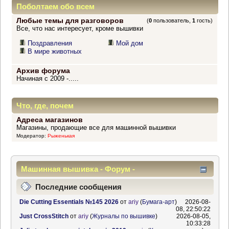
Поболтаем обо всем
Любые темы для разговоров
(
0
пользователь,
1
гость)
Все, что нас интересует, кроме вышивки
Поздравления
Мой дом
В мире животных
Архив форума
Начиная с 2009 -.....
Что, где, почем
Адреса магазинов
Магазины, продающие все для машинной вышивки
Модератор:
Рыженькая
Машинная вышивка - Форум -
Информационный центр
Последние сообщения
Die Cutting Essentials №145 2026
от
ariy
(
Бумага-арт
)
2026-08-
08, 22:50:22
Just CrossStitch
от
ariy
(
Журналы по вышивке
)
2026-08-05,
10:33:28