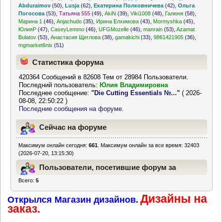
Abduraimov
(50)
,
Lusja
(62)
,
Екатерина Полковничева
(42)
,
Ольга
Погосова
(53)
,
Татьяна 555
(49)
,
AkiN
(39)
,
Viki1008
(48)
,
Галюня
(58)
,
Марина 1
(46)
,
Anjachudo
(35)
,
Ирина Елхимова
(43)
,
Mormyshka
(45)
,
ЮлияР
(47)
,
CaseyLemmo
(46)
,
UFGMozelle
(46)
,
manrain
(53)
,
Azamat
Bulatov
(53)
,
Анастасия Щеглова
(38)
,
gamakichi
(33)
,
9861421905
(36)
,
mgmarket6nix
(51)
Статистика форума
420364 Сообщений в 82608 Тем от 28984 Пользователи.
Последний пользователь:
Юлия Владимировна
Последнее сообщение:
"
Die Cutting Essentials №...
"
( 2026-
08-08, 22:50:22 )
Последние сообщения на форуме.
Сейчас на форуме
Максимум онлайн сегодня:
661
. Максимум онлайн за все время: 32403
(2026-07-20, 13:15:30)
Пользователи, посетившие форум за
Всего:
5
последние 24 часа
Дизайны на
Открылся Магазин дизайнов.
заказ.