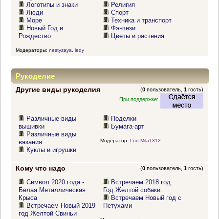
Логотипы и знаки
Религия
Люди
Спорт
Море
Техника и транспорт
Новый Год и
Фэнтези
Рождество
Цветы и растения
Модераторы:
nestyzaya
,
ledy
Рукоделие
Другие виды рукоделия
(
0
пользователь,
1
гость)
При поддержке:
Различные виды
Поделки
вышивки
Бумага-арт
Различные виды
Модератор:
Lud-Mila1312
вязания
Куклы и игрушки
Кому что надо
(
0
пользователь,
1
гость)
Символ 2020 года -
Встречаем 2018 год.
Белая Металлическая
Год Желтой собаки.
Крыса
Встречаем Новый год с
Встречаем Новый 2019
Петухами
год Желтой Свиньи