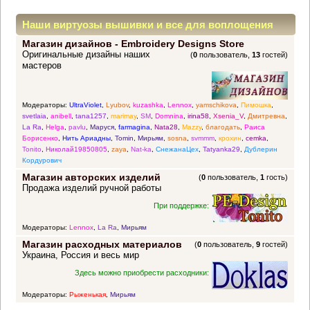
Наши виртуозы вышивки и все для воплощения
Магазин дизайнов - Embroidery Designs Store
прекрасных идей
Оригинальные дизайны наших
(
0
пользователь,
13
гостей)
мастеров
Модераторы:
UltraViolet
,
Lyubov
,
kuzashka
,
Lennox
,
yamschikova
,
Пимошка
,
svetlaia
,
anibell
,
tana1257
,
marimay
,
SM
,
Domnina
,
irina58
,
Xsenia_V
,
Дмитревна
,
La Ra
,
Helga
,
pavlu
,
Маруся
,
farmagina
,
Nata28
,
Mazzy
,
благодать
,
Раиса
Борисенко
,
Нить Ариадны
,
Tomin
,
Мирьям
,
sosna
,
svmmm
,
крохин
,
cemka
,
Tonito
,
Николай19850805
,
zaya
,
Nat-ka
,
СнежанаЦех
,
Tatyanka29
,
Дублерин
Кордурович
Магазин авторских изделий
(
0
пользователь,
1
гость)
Продажа изделий ручной работы
При поддержке:
Модераторы:
Lennox
,
La Ra
,
Мирьям
Магазин расходных материалов
(
0
пользователь,
9
гостей)
Украина, Россия и весь мир
Здесь можно приобрести расходники:
Модераторы:
Рыженькая
,
Мирьям