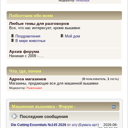
Модератор:
nestyzaya
Поболтаем обо всем
Любые темы для разговоров
Все, что нас интересует, кроме вышивки
Поздравления
Мой дом
В мире животных
Архив форума
Начиная с 2009 -.....
Что, где, почем
Адреса магазинов
(
0
пользователь,
1
гость)
Магазины, продающие все для машинной вышивки
Модератор:
Рыженькая
Машинная вышивка - Форум -
Информационный центр
Последние сообщения
Die Cutting Essentials №145 2026
от
ariy
(
Бумага-арт
)
2026-08-