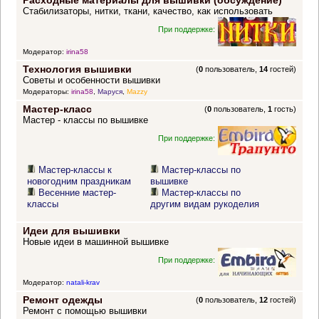
Расходные материалы для вышивки (обсуждение)
Стабилизаторы, нитки, ткани, качество, как использовать
При поддержке:
Модератор:
irina58
Технология вышивки
(
0
пользователь,
14
гостей)
Советы и особенности вышивки
Модераторы:
irina58
,
Маруся
,
Mazzy
Мастер-класс
(
0
пользователь,
1
гость)
Мастер - классы по вышивке
При поддержке:
Мастер-классы к
Мастер-классы по
новогодним праздникам
вышивке
Весенние мастер-
Мастер-классы по
классы
другим видам рукоделия
Идеи для вышивки
Новые идеи в машинной вышивке
При поддержке:
Модератор:
natali-krav
Ремонт одежды
(
0
пользователь,
12
гостей)
Ремонт с помощью вышивки