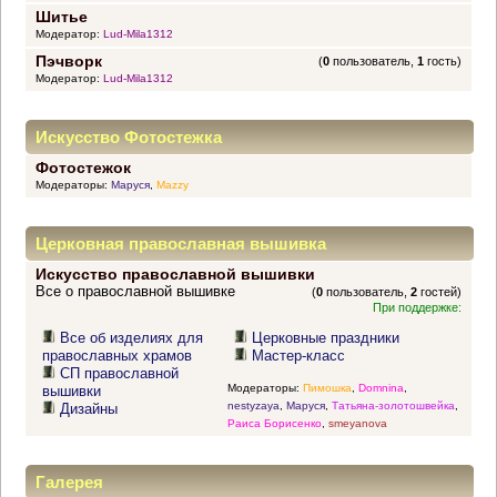
Шитье
Модератор:
Lud-Mila1312
Пэчворк
(
0
пользователь,
1
гость)
Модератор:
Lud-Mila1312
Искусство Фотостежка
Фотостежок
Модераторы:
Маруся
,
Mazzy
Церковная православная вышивка
Искусство православной вышивки
Все о православной вышивке
(
0
пользователь,
2
гостей)
При поддержке:
Все об изделиях для
Церковные праздники
православных храмов
Мастер-класс
СП православной
Модераторы:
Пимошка
,
Domnina
,
вышивки
nestyzaya
,
Маруся
,
Татьяна-золотошвейка
,
Дизайны
Раиса Борисенко
,
smeyanova
Галерея