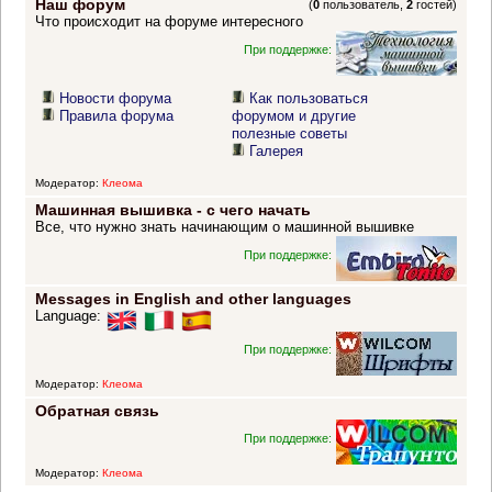
Наш форум
(
0
пользователь,
2
гостей)
Что происходит на форуме интересного
При поддержке:
Новости форума
Как пользоваться
Правила форума
форумом и другие
полезные советы
Галерея
Модератор:
Клеома
Машинная вышивка - с чего начать
Все, что нужно знать начинающим о машинной вышивке
При поддержке:
Messages in English and other languages
Language:
При поддержке:
Модератор:
Клеома
Обратная связь
При поддержке:
Модератор:
Клеома