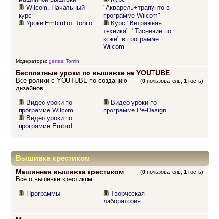
Wilcom. Начальный
"Акварель+трапунто в
курс
программе Wilcom"
Уроки Embird от Tonito
Курс "Витражная
техника". "Тиснение по
коже" в программе
Wilcom
Модераторы:
gettas
,
Tomin
Бесплатные уроки по вышивке на YOUTUBE
Все ролики с YOUTUBE по созданию
(
0
пользователь,
1
гость)
дизайнов
Видео уроки по
Видео уроки по
программе Wilcom
программе Pe-Design
Видео уроки по
программе Embird.
Вышивка крестиком
Машинная вышивка крестиком
(
0
пользователь,
1
гость)
Всё о вышивке крестиком
Программы
Творческая
лаборатория