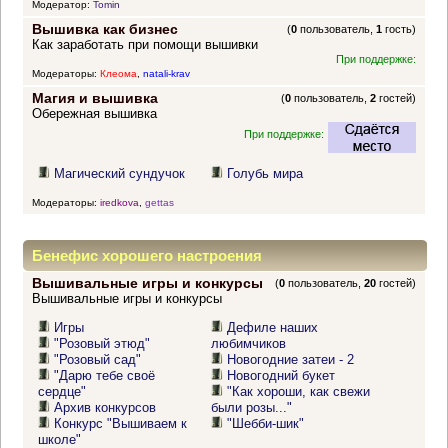
Модератор:
Tomin
Вышивка как бизнес
(
0
пользователь,
1
гость)
Как заработать при помощи вышивки
При поддержке:
Модераторы:
Клеома
,
natali-krav
Магия и вышивка
(
0
пользователь,
2
гостей)
Обережная вышивка
При поддержке:
Магический сундучок
Голубь мира
Модераторы:
iredkova
,
gettas
Бенефис хорошего настроения
Вышивальные игры и конкурсы
(
0
пользователь,
20
гостей)
Вышивальные игры и конкурсы
Игры
Дефиле наших
"Розовый этюд"
любимчиков
"Розовый сад"
Новогодние затеи - 2
"Дарю тебе своё
Новогодний букет
сердце"
"Как хороши, как свежи
Архив конкурсов
были розы..."
Конкурс "Вышиваем к
"Шебби-шик"
школе"