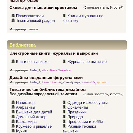
Мастер-класс
Схемы для вышивки крестиком
(
0
пользователь,
6
гостей)
Производители
Книги и журналы по
Тематический раздел
крестику
Модератор:
помпон
Библиотека
Электронные книги, журналы и выкройки
Книги по вышивке
Журналы по вышивке
Модераторы:
Trefa_T
,
silica
,
Rusa Sovietica
Дизайны созданные форумчанами
Модераторы:
Trefa_T
,
Тиша
,
Xsenia_V
,
nestyzaya
,
шейла55
,
крохин
Тематическая библиотека дизайнов
Все дизайны определенной тематики
(
0
пользователь,
2
гостей)
Навигатор
Одежда и аксессуары
Алфавиты
Орнаменты
Вышивка для детей
Праздники
Домашний декор
Природа
Карта мира
Профессии и хобби
Кружево и ришелье
Разные техники
Кухня
вышивки