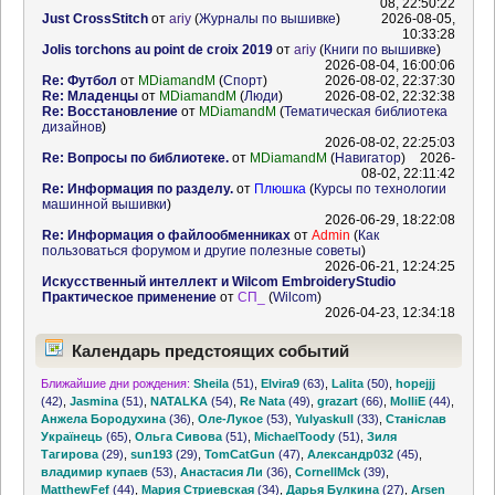
08, 22:50:22
Just CrossStitch
от
ariy
(
Журналы по вышивке
)
2026-08-05,
10:33:28
Jolis torchons au point de croix 2019
от
ariy
(
Книги по вышивке
)
2026-08-04, 16:00:06
Re: Футбол
от
MDiamandM
(
Спорт
)
2026-08-02, 22:37:30
Re: Младенцы
от
MDiamandM
(
Люди
)
2026-08-02, 22:32:38
Re: Восстановление
от
MDiamandM
(
Тематическая библиотека
дизайнов
)
2026-08-02, 22:25:03
Re: Вопросы по библиотеке.
от
MDiamandM
(
Навигатор
)
2026-
08-02, 22:11:42
Re: Информация по разделу.
от
Плюшка
(
Курсы по технологии
машинной вышивки
)
2026-06-29, 18:22:08
Re: Информация о файлообменниках
от
Admin
(
Как
пользоваться форумом и другие полезные советы
)
2026-06-21, 12:24:25
Искусственный интеллект и Wilcom EmbroideryStudio
Практическое применение
от
СП_
(
Wilcom
)
2026-04-23, 12:34:18
Календарь предстоящих событий
Ближайшие дни рождения:
Sheila
(51)
,
Elvira9
(63)
,
Lalita
(50)
,
hopejjj
(42)
,
Jasmina
(51)
,
NATALKA
(54)
,
Re Nata
(49)
,
grazart
(66)
,
MolliE
(44)
,
Анжела Бородухина
(36)
,
Оле-Лукое
(53)
,
Yulyaskull
(33)
,
Станіслав
Українець
(65)
,
Ольга Сивова
(51)
,
MichaelToody
(51)
,
Зиля
Тагирова
(29)
,
sun193
(29)
,
TomCatGun
(47)
,
Александр032
(45)
,
владимир купаев
(53)
,
Анастасия Ли
(36)
,
CornellMck
(39)
,
MatthewFef
(44)
,
Мария Стриевская
(34)
,
Дарья Булкина
(27)
,
Arsen