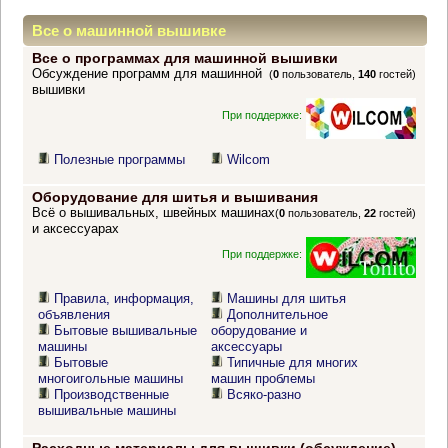
Все о машинной вышивке
Все о программах для машинной вышивки
Обсуждение программ для машинной
(
0
пользователь,
140
гостей)
вышивки
При поддержке:
Полезные программы
Wilcom
Оборудование для шитья и вышивания
Всё о вышивальных, швейных машинах
(
0
пользователь,
22
гостей)
и аксессуарах
При поддержке:
Правила, информация,
Машины для шитья
объявления
Дополнительное
Бытовые вышивальные
оборудование и
машины
аксессуары
Бытовые
Типичные для многих
многоигольные машины
машин проблемы
Производственные
Всяко-разно
вышивальные машины