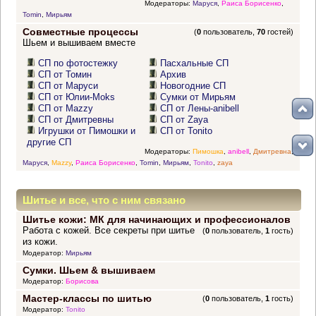
Модераторы:
Маруся
,
Раиса Борисенко
,
Tomin
,
Мирьям
Совместные процессы
(
0
пользователь,
70
гостей)
Шьем и вышиваем вместе
СП по фотостежку
Пасхальные СП
СП от Томин
Архив
СП от Маруси
Новогодние СП
СП от Юлии-Moks
Сумки от Мирьям
СП от Mazzy
СП от Лены-anibell
СП от Дмитревны
СП от Zaya
Игрушки от Пимошки и
СП от Tonito
другие СП
Модераторы:
Пимошка
,
anibell
,
Дмитревна
,
Маруся
,
Mazzy
,
Раиса Борисенко
,
Tomin
,
Мирьям
,
Tonito
,
zaya
Шитье и все, что с ним связано
Шитье кожи: МК для начинающих и профессионалов
Работа с кожей. Все секреты при шитье
(
0
пользователь,
1
гость)
из кожи.
Модератор:
Мирьям
Сумки. Шьем & вышиваем
Модератор:
Борисова
Мастер-классы по шитью
(
0
пользователь,
1
гость)
Модератор:
Tonito