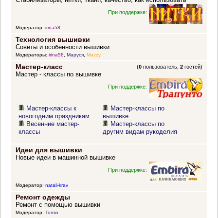
При поддержке:
Модератор:
irina58
Технология вышивки
Советы и особенности вышивки
Модераторы:
irina58
,
Маруся
,
Mazzy
Мастер-класс
(
0
пользователь,
2
гостей)
Мастер - классы по вышивке
При поддержке:
Мастер-классы к
Мастер-классы по
новогодним праздникам
вышивке
Весенние мастер-
Мастер-классы по
классы
другим видам рукоделия
Идеи для вышивки
Новые идеи в машинной вышивке
При поддержке:
Модератор:
natali-krav
Ремонт одежды
Ремонт с помощью вышивки
Модератор:
Tomin