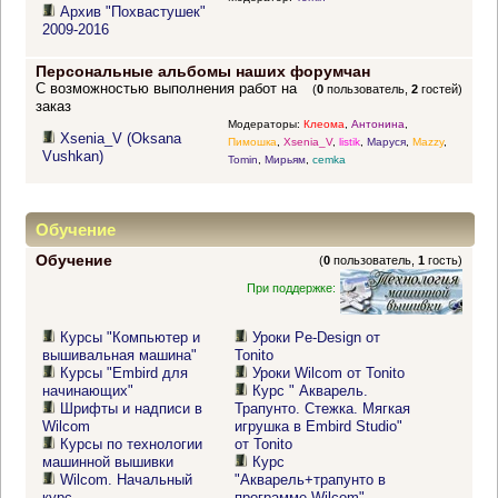
Архив "Похвастушек"
2009-2016
Персональные альбомы наших форумчан
С возможностью выполнения работ на
(
0
пользователь,
2
гостей)
заказ
Модераторы:
Клеома
,
Антонина
,
Xsenia_V (Oksana
Пимошка
,
Xsenia_V
,
listik
,
Маруся
,
Mazzy
,
Vushkan)
Tomin
,
Мирьям
,
cemka
Обучение
Обучение
(
0
пользователь,
1
гость)
При поддержке:
Курсы "Компьютер и
Уроки Pe-Design от
вышивальная машина"
Tonito
Курсы "Embird для
Уроки Wilcom от Tonito
начинающих"
Курс " Акварель.
Шрифты и надписи в
Трапунто. Стежка. Мягкая
Wilcom
игрушка в Embird Studio"
Курсы по технологии
от Tonito
машинной вышивки
Курс
Wilcom. Начальный
"Акварель+трапунто в
курс
программе Wilcom"