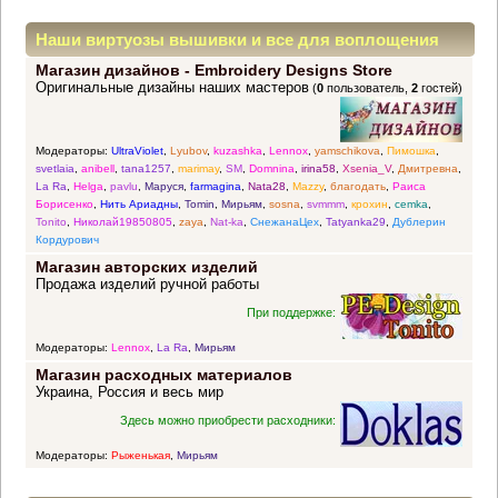
Наши виртуозы вышивки и все для воплощения
Магазин дизайнов - Embroidery Designs Store
прекрасных идей
Оригинальные дизайны наших мастеров
(
0
пользователь,
2
гостей)
Модераторы:
UltraViolet
,
Lyubov
,
kuzashka
,
Lennox
,
yamschikova
,
Пимошка
,
svetlaia
,
anibell
,
tana1257
,
marimay
,
SM
,
Domnina
,
irina58
,
Xsenia_V
,
Дмитревна
,
La Ra
,
Helga
,
pavlu
,
Маруся
,
farmagina
,
Nata28
,
Mazzy
,
благодать
,
Раиса
Борисенко
,
Нить Ариадны
,
Tomin
,
Мирьям
,
sosna
,
svmmm
,
крохин
,
cemka
,
Tonito
,
Николай19850805
,
zaya
,
Nat-ka
,
СнежанаЦех
,
Tatyanka29
,
Дублерин
Кордурович
Магазин авторских изделий
Продажа изделий ручной работы
При поддержке:
Модераторы:
Lennox
,
La Ra
,
Мирьям
Магазин расходных материалов
Украина, Россия и весь мир
Здесь можно приобрести расходники:
Модераторы:
Рыженькая
,
Мирьям