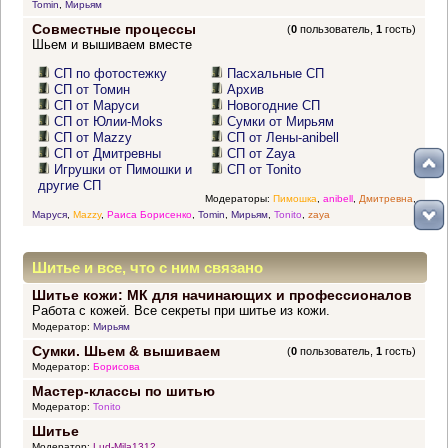
Tomin
,
Мирьям
Совместные процессы
(
0
пользователь,
1
гость)
Шьем и вышиваем вместе
СП по фотостежку
Пасхальные СП
СП от Томин
Архив
СП от Маруси
Новогодние СП
СП от Юлии-Moks
Сумки от Мирьям
СП от Mazzy
СП от Лены-anibell
СП от Дмитревны
СП от Zaya
Игрушки от Пимошки и
СП от Tonito
другие СП
Модераторы:
Пимошка
,
anibell
,
Дмитревна
,
Маруся
,
Mazzy
,
Раиса Борисенко
,
Tomin
,
Мирьям
,
Tonito
,
zaya
Шитье и все, что с ним связано
Шитье кожи: МК для начинающих и профессионалов
Работа с кожей. Все секреты при шитье из кожи.
Модератор:
Мирьям
Сумки. Шьем & вышиваем
(
0
пользователь,
1
гость)
Модератор:
Борисова
Мастер-классы по шитью
Модератор:
Tonito
Шитье
Модератор:
Lud-Mila1312