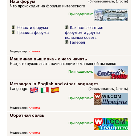
Наш форум
(
0
пользователь,
1
гость)
Что происходит на форуме интересного
При поддержке:
Новости форума
Как пользоваться
Правила форума
форумом и другие
полезные советы
Галерея
Модератор:
Клеома
Машинная вышивка - с чего начать
Все, что нужно знать начинающим о машинной вышивке
При поддержке:
Messages in English and other languages
Language:
(
0
пользователь,
1
гость)
При поддержке:
Модератор:
Клеома
Обратная связь
При поддержке:
Модератор:
Клеома