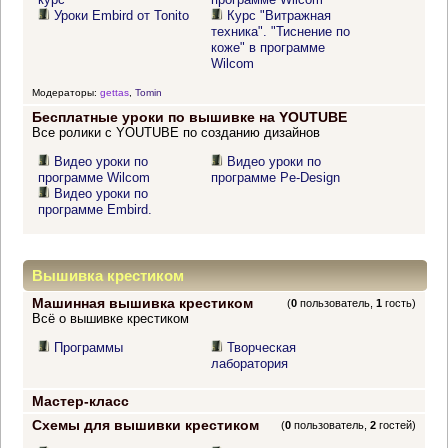
Уроки Embird от Tonito
Курс "Витражная
техника". "Тиснение по
коже" в программе
Wilcom
Модераторы:
gettas
,
Tomin
Бесплатные уроки по вышивке на YOUTUBE
Все ролики с YOUTUBE по созданию дизайнов
Видео уроки по
Видео уроки по
программе Wilcom
программе Pe-Design
Видео уроки по
программе Embird.
Вышивка крестиком
Машинная вышивка крестиком
(
0
пользователь,
1
гость)
Всё о вышивке крестиком
Программы
Творческая
лаборатория
Мастер-класс
Схемы для вышивки крестиком
(
0
пользователь,
2
гостей)