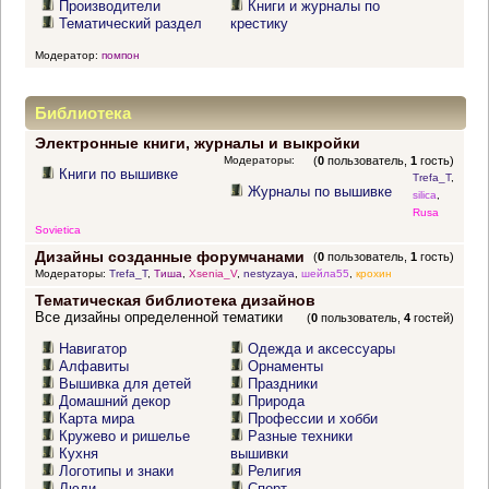
Производители
Книги и журналы по
Тематический раздел
крестику
Модератор:
помпон
Библиотека
Электронные книги, журналы и выкройки
Модераторы:
(
0
пользователь,
1
гость)
Книги по вышивке
Trefa_T
,
Журналы по вышивке
silica
,
Rusa
Sovietica
Дизайны созданные форумчанами
(
0
пользователь,
1
гость)
Модераторы:
Trefa_T
,
Тиша
,
Xsenia_V
,
nestyzaya
,
шейла55
,
крохин
Тематическая библиотека дизайнов
Все дизайны определенной тематики
(
0
пользователь,
4
гостей)
Навигатор
Одежда и аксессуары
Алфавиты
Орнаменты
Вышивка для детей
Праздники
Домашний декор
Природа
Карта мира
Профессии и хобби
Кружево и ришелье
Разные техники
Кухня
вышивки
Логотипы и знаки
Религия
Люди
Спорт