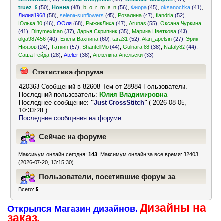
truez_9
(50)
,
Нонна
(48)
,
b_o_r_m_a_n
(56)
,
Фиора
(45)
,
oksanochka
(41)
,
Лилия1968
(58)
,
selena-sunflowers
(45)
,
Розалина
(47)
,
flandria
(52)
,
Юлька 80
(46)
,
ООля
(68)
,
РыжикЛиса
(47)
,
Arunas
(55)
,
Оксана Чуркина
(41)
,
Dirtymexican
(37)
,
Дарья Скрипник
(35)
,
Марина Цветкова
(43)
,
olga987456
(40)
,
Елена Вахнина
(60)
,
tara31
(52)
,
Alan_apelsin
(27)
,
Эрик
Ниязов
(24)
,
Таткин
(57)
,
ShantellMo
(44)
,
Gulnara 88
(38)
,
Nataly82
(44)
,
Саша Рейда
(28)
,
Atelier
(38)
,
Анжелина Анельски
(33)
Статистика форума
420363 Сообщений в 82608 Тем от 28984 Пользователи.
Последний пользователь:
Юлия Владимировна
Последнее сообщение:
"
Just CrossStitch
"
( 2026-08-05,
10:33:28 )
Последние сообщения на форуме.
Сейчас на форуме
Максимум онлайн сегодня:
143
. Максимум онлайн за все время: 32403
(2026-07-20, 13:15:30)
Пользователи, посетившие форум за
Всего:
5
последние 24 часа
Дизайны на
Открылся Магазин дизайнов.
заказ.