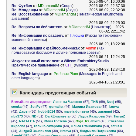
2026-08-04, 16:00:06
Re: Футбол
от
MDiamandM
(
Спорт
)
2026-08-02, 22:37:30
Re: Младенцы
от
MDiamandM
(
Люди
)
2026-08-02, 22:32:38
Re: Восстановление
от
MDiamandM
(
Тематическая библиотека
дизайнов
)
2026-08-02, 22:25:03
Re: Вопросы по библиотеке.
от
MDiamandM
(
Навигатор
)
2026-
08-02, 22:11:42
Re: Информация по разделу.
от
Плюшка
(
Курсы по технологии
машинной вышивки
)
2026-06-29, 18:22:08
Re: Информация о файлообменниках
от
Admin
(
Как
пользоваться форумом и другие полезные советы
)
2026-06-21, 12:24:25
Искусственный интеллект и Wilcom EmbroideryStudio
Практическое применение
от
СП_
(
Wilcom
)
2026-04-23, 12:34:18
Re: English language
от
ProfessorPlum
(
Messages in English and
other languages
)
2026-04-16, 21:23:01
Календарь предстоящих событий
Ближайшие дни рождения:
Леночка Чаленко
(57)
,
ТИВ
(69)
,
Nusj
(65)
,
cemka
(49)
,
ЗояРу
(47)
,
gurnalist
(46)
,
Марина Иванова
(58)
,
lauwa
(42)
,
Дарья
(36)
,
hobbi2014
(53)
,
maryia dunaeva
(45)
,
gurammi
(42)
,
nba373
(40)
,
ND
(51)
,
DarkЕлизавета
(50)
,
Лаура Казарова
(49)
,
TanyaZ
(45)
,
NATALCA
(51)
,
Юлия Гостева
(47)
,
Olga_63
,
abkrrl
(45)
,
Светлана
Киреева
(47)
,
галина сахарова
(68)
,
Ольга Становкова
(53)
,
catlis.k
(44)
,
Андрей Зачепилов
(30)
,
kireeva
(47)
,
Людмила Патрикеева
(66)
,
Arnold1352
(40)
,
Лариса Оводнева
(68)
,
Алексей Сахаров
(47)
,