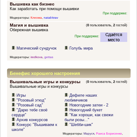
Вышивка как бизнес
Как заработать при помощи вышивки
При поддержке:
Модераторы:
Клеома
,
natali-krav
Магия и вышивка
(
0
пользователь,
2
гостей)
Обережная вышивка
При поддержке:
Магический сундучок
Голубь мира
Модераторы:
iredkova
,
gettas
Бенефис хорошего настроения
Вышивальные игры и конкурсы
(
0
пользователь,
2
гостей)
Вышивальные игры и конкурсы
Игры
Дефиле наших
"Розовый этюд"
любимчиков
"Розовый сад"
Новогодние затеи - 2
"Дарю тебе своё
Новогодний букет
сердце"
"Как хороши, как свежи
Архив конкурсов
были розы..."
Конкурс "Вышиваем к
"Шебби-шик"
школе"
Модераторы:
Маруся
,
Раиса Борисенко
,