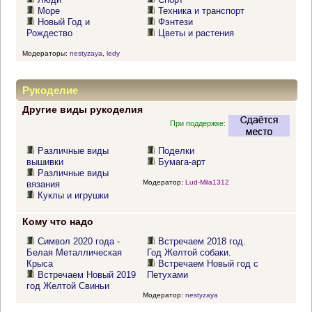
Море
Техника и транспорт
Новый Год и
Фэнтези
Рождество
Цветы и растения
Модераторы:
nestyzaya
,
ledy
Рукоделие
Другие виды рукоделия
При поддержке:
Различные виды
Поделки
вышивки
Бумага-арт
Различные виды
Модератор:
Lud-Mila1312
вязания
Куклы и игрушки
Кому что надо
Символ 2020 года -
Встречаем 2018 год.
Белая Металлическая
Год Желтой собаки.
Крыса
Встречаем Новый год с
Встречаем Новый 2019
Петухами
год Желтой Свиньи
Модератор:
nestyzaya