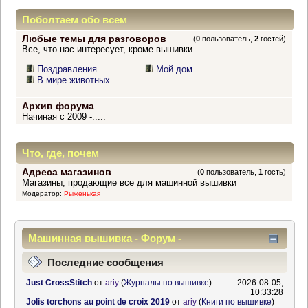
Поболтаем обо всем
Любые темы для разговоров
(
0
пользователь,
2
гостей)
Все, что нас интересует, кроме вышивки
Поздравления
Мой дом
В мире животных
Архив форума
Начиная с 2009 -.....
Что, где, почем
Адреса магазинов
(
0
пользователь,
1
гость)
Магазины, продающие все для машинной вышивки
Модератор:
Рыженькая
Машинная вышивка - Форум -
Информационный центр
Последние сообщения
Just CrossStitch
от
ariy
(
Журналы по вышивке
)
2026-08-05,
10:33:28
Jolis torchons au point de croix 2019
от
ariy
(
Книги по вышивке
)