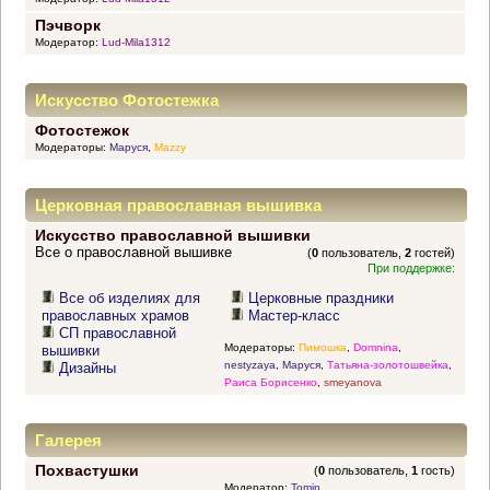
Пэчворк
Модератор:
Lud-Mila1312
Искусство Фотостежка
Фотостежок
Модераторы:
Маруся
,
Mazzy
Церковная православная вышивка
Искусство православной вышивки
Все о православной вышивке
(
0
пользователь,
2
гостей)
При поддержке:
Все об изделиях для
Церковные праздники
православных храмов
Мастер-класс
СП православной
Модераторы:
Пимошка
,
Domnina
,
вышивки
nestyzaya
,
Маруся
,
Татьяна-золотошвейка
,
Дизайны
Раиса Борисенко
,
smeyanova
Галерея
Похвастушки
(
0
пользователь,
1
гость)
Модератор:
Tomin