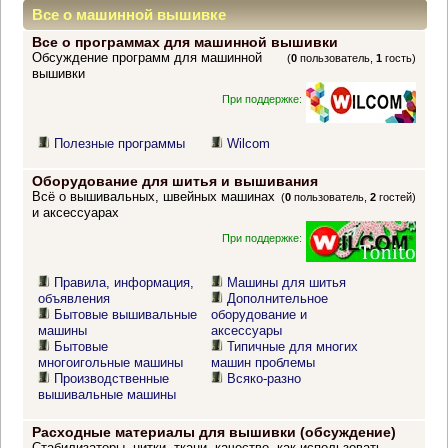
Все о машинной вышивке
Все о программах для машинной вышивки
Обсуждение программ для машинной
(
0
пользователь,
1
гость)
вышивки
При поддержке:
Полезные программы
Wilcom
Оборудование для шитья и вышивания
Всё о вышивальных, швейных машинах
(
0
пользователь,
2
гостей)
и аксессуарах
При поддержке:
Правила, информация,
Машины для шитья
объявления
Дополнительное
Бытовые вышивальные
оборудование и
машины
аксессуары
Бытовые
Типичные для многих
многоигольные машины
машин проблемы
Производственные
Всяко-разно
вышивальные машины
Расходные материалы для вышивки (обсуждение)
Стабилизаторы, нитки, ткани, качество, как использовать