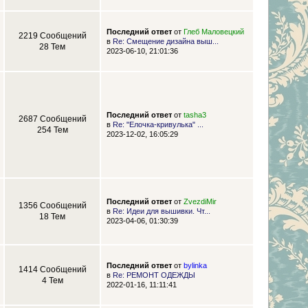
Последний ответ
от
Глеб Маловецкий
2219 Сообщений
в
Re: Смещение дизайна выш...
28 Тем
2023-06-10, 21:01:36
Последний ответ
от
tasha3
2687 Сообщений
в
Re: "Елочка-кривулька" ...
254 Тем
2023-12-02, 16:05:29
Последний ответ
от
ZvezdiMir
1356 Сообщений
в
Re: Идеи для вышивки. Чт...
18 Тем
2023-04-06, 01:30:39
Последний ответ
от
bylinka
1414 Сообщений
в
Re: РЕМОНТ ОДЕЖДЫ
4 Тем
2022-01-16, 11:11:41