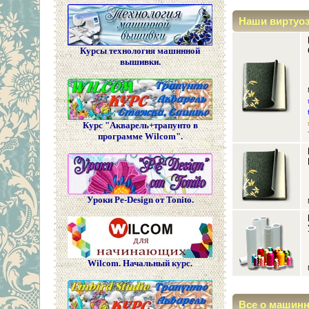
Наши виртуо
Курсы технология машинной
вышивки.
Курс "Акварель+трапунто в
программе Wilcom".
Уроки Pe-Design от Tonito.
Wilcom. Начальный курс.
Все о машин