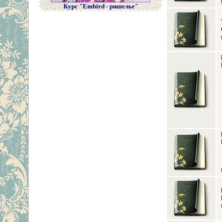
Курс "Embird - ришелье"