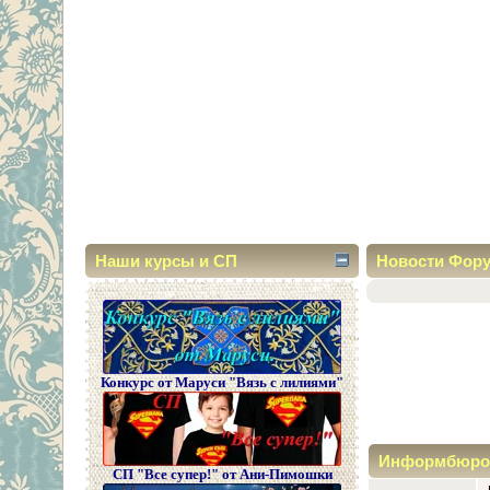
Наши курсы и СП
Новости Фор
Конкурс от Маруси "Вязь с лилиями"
Информбюро
СП "Все супер!" от Ани-Пимошки