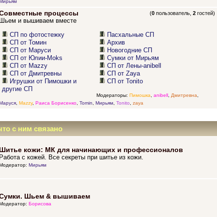
Мирьям
Совместные процессы
(
0
пользователь,
2
гостей)
Шьем и вышиваем вместе
СП по фотостежку
Пасхальные СП
СП от Томин
Архив
СП от Маруси
Новогодние СП
СП от Юлии-Moks
Сумки от Мирьям
СП от Mazzy
СП от Лены-anibell
СП от Дмитревны
СП от Zaya
Игрушки от Пимошки и
СП от Tonito
другие СП
Модераторы:
Пимошка
,
anibell
,
Дмитревна
,
Маруся
,
Mazzy
,
Раиса Борисенко
,
Tomin
,
Мирьям
,
Tonito
,
zaya
что с ним связано
Шитье кожи: МК для начинающих и профессионалов
Работа с кожей. Все секреты при шитье из кожи.
Модератор:
Мирьям
Сумки. Шьем & вышиваем
Модератор:
Борисова