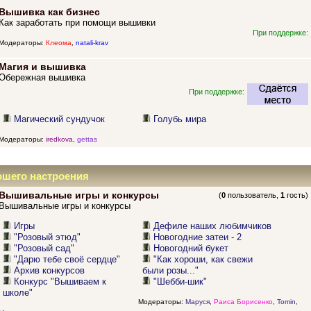
Вышивка как бизнес
Как заработать при помощи вышивки
При поддержке:
Модераторы:
Клеома
,
natali-krav
Магия и вышивка
Обережная вышивка
При поддержке:
Магический сундучок
Голубь мира
Модераторы:
iredkova
,
gettas
ошего настроения
Вышивальные игры и конкурсы
(
0
пользователь,
1
гость)
Вышивальные игры и конкурсы
Игры
Дефиле наших любимчиков
"Розовый этюд"
Новогодние затеи - 2
"Розовый сад"
Новогодний букет
"Дарю тебе своё сердце"
"Как хороши, как свежи
Архив конкурсов
были розы..."
Конкурс "Вышиваем к
"Шебби-шик"
школе"
Модераторы:
Маруся
,
Раиса Борисенко
,
Tomin
,