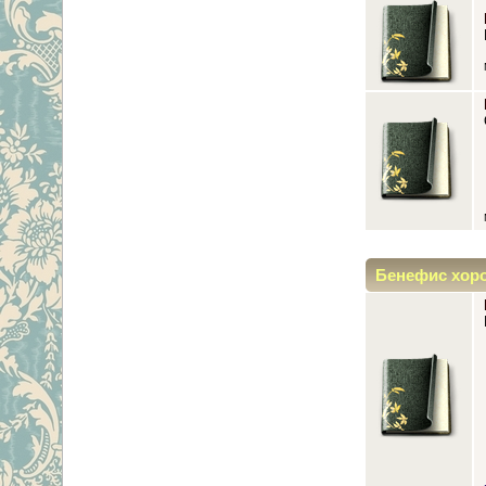
Бенефис хор