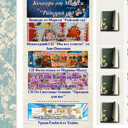
Конкурс от Маруси "Райский сад"
Новогодний СП "Мы все успеем!" от
Ани-Пимошки
СП Фотостежок от Марины Mazzy
СП От Светланы Svmmm "Орхидеи
для вас"
- - - - - - - - - - - - - - - - - - -
Уроки Embird от Tonito.