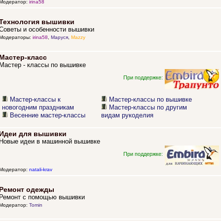
Модератор:
irina58
Технология вышивки
Советы и особенности вышивки
Модераторы:
irina58
,
Маруся
,
Mazzy
Мастер-класс
Мастер - классы по вышивке
При поддержке:
Мастер-классы к
Мастер-классы по вышивке
новогодним праздникам
Мастер-классы по другим
Весенние мастер-классы
видам рукоделия
Идеи для вышивки
Новые идеи в машинной вышивке
При поддержке:
Модератор:
natali-krav
Ремонт одежды
Ремонт с помощью вышивки
Модератор:
Tomin