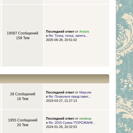
Последний ответ
от
Antaris
19587 Сообщений
в
Re: Точка, точка, запята...
158 Тем
2025-06-28, 20:51:02
Последний ответ
от
Мирьям
28 Сообщений
в
Re: Позвольте представит...
16 Тем
2019-03-27, 21:27:13
Последний ответ
от
vectivus
1955 Сообщений
в
Re: 2015 Сумка "ГОРОЖАНК...
20 Тем
2024-01-26, 20:32:53