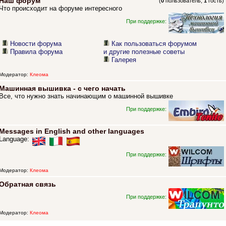
Наш форум
(
0
пользователь,
1
гость)
Что происходит на форуме интересного
При поддержке:
Новости форума
Как пользоваться форумом
Правила форума
и другие полезные советы
Галерея
Модератор:
Клеома
Машинная вышивка - с чего начать
Все, что нужно знать начинающим о машинной вышивке
При поддержке:
Messages in English and other languages
Language:
При поддержке:
Модератор:
Клеома
Обратная связь
При поддержке:
Модератор:
Клеома