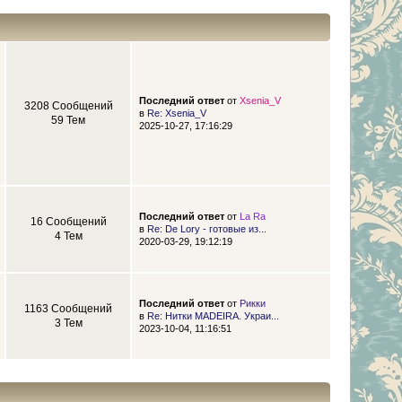
Последний ответ
от
Xsenia_V
3208 Сообщений
в
Re: Xsenia_V
59 Тем
2025-10-27, 17:16:29
Последний ответ
от
La Ra
16 Сообщений
в
Re: De Lory - готовые из...
4 Тем
2020-03-29, 19:12:19
Последний ответ
от
Рикки
1163 Сообщений
в
Re: Нитки MADEIRA. Украи...
3 Тем
2023-10-04, 11:16:51