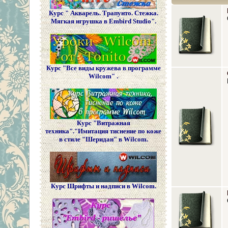
Курс " Акварель. Трапунто. Стежка.
Мягкая игрушка в Embird Studio".
Курс "Все виды кружева в программе
Wilcom" .
Курс "Витражная
техника"."Имитация тиснение по коже
в стиле "Шеридан" в Wilcom.
Курс Шрифты и надписи в Wilcom.