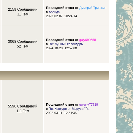
Последний ответ
от
Дмитрий Тришкин
2159 Сообщений
в
Аренда
11 Тем
2023-02-07, 20:24:14
Последний ответ
от
galy090358
3068 Сообщений
в
Re: Лунный календарь.
52 Тем
2024-10-29, 12:52:08
Последний ответ
от
qwerty77719
5590 Сообщений
в
Re: Конкурс от Маруси "Р...
111 Тем
2022-03-11, 12:31:36