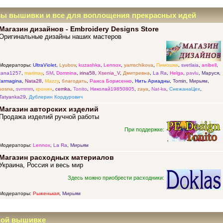
зы вышивки и все для воплощения прекрасных идей
Магазин дизайнов - Embroidery Designs Store
Оригинальные дизайны наших мастеров
Модераторы:
UltraViolet
,
Lyubov
,
kuzashka
,
Lennox
,
yamschikova
,
Пимошка
,
svetlaia
,
anibell
,
tana1257
,
marimay
,
SM
,
Domnina
,
irina58
,
Xsenia_V
,
Дмитревна
,
La Ra
,
Helga
,
pavlu
,
Маруся
,
farmagina
,
Nata28
,
Mazzy
,
благодать
,
Раиса Борисенко
,
Нить Ариадны
,
Tomin
,
Мирьям
,
sosna
,
svmmm
,
крохин
,
cemka
,
Tonito
,
Николай19850805
,
zaya
,
Nat-ka
,
СнежанаЦех
,
Tatyanka29
,
Дублерин Кордурович
Магазин авторских изделий
Продажа изделий ручной работы
При поддержке:
Модераторы:
Lennox
,
La Ra
,
Мирьям
Магазин расходных материалов
Украина, Россия и весь мир
Здесь можно приобрести расходники:
Модераторы:
Рыженькая
,
Мирьям
ной вышивке