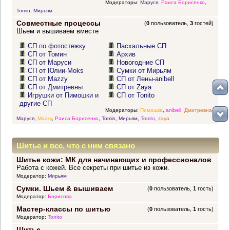
Модераторы:
Маруся
,
Раиса Борисенко
,
Tomin
,
Мирьям
Совместные процессы
(
0
пользователь,
3
гостей)
Шьем и вышиваем вместе
СП по фотостежку
Пасхальные СП
СП от Томин
Архив
СП от Маруси
Новогодние СП
СП от Юлии-Moks
Сумки от Мирьям
СП от Mazzy
СП от Лены-anibell
СП от Дмитревны
СП от Zaya
Игрушки от Пимошки и
СП от Tonito
другие СП
Модераторы:
Пимошка
,
anibell
,
Дмитревна
,
Маруся
,
Mazzy
,
Раиса Борисенко
,
Tomin
,
Мирьям
,
Tonito
,
zaya
Шитье и все, что с ним связано
Шитье кожи: МК для начинающих и профессионалов
Работа с кожей. Все секреты при шитье из кожи.
Модератор:
Мирьям
Сумки. Шьем & вышиваем
(
0
пользователь,
1
гость)
Модератор:
Борисова
Мастер-классы по шитью
(
0
пользователь,
1
гость)
Модератор:
Tonito
Шитье