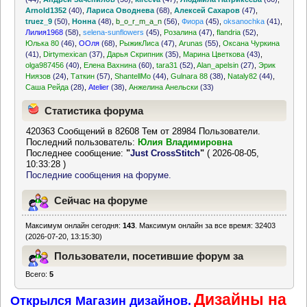
Arnold1352
(40)
,
Лариса Оводнева
(68)
,
Алексей Сахаров
(47)
,
truez_9
(50)
,
Нонна
(48)
,
b_o_r_m_a_n
(56)
,
Фиора
(45)
,
oksanochka
(41)
,
Лилия1968
(58)
,
selena-sunflowers
(45)
,
Розалина
(47)
,
flandria
(52)
,
Юлька 80
(46)
,
ООля
(68)
,
РыжикЛиса
(47)
,
Arunas
(55)
,
Оксана Чуркина
(41)
,
Dirtymexican
(37)
,
Дарья Скрипник
(35)
,
Марина Цветкова
(43)
,
olga987456
(40)
,
Елена Вахнина
(60)
,
tara31
(52)
,
Alan_apelsin
(27)
,
Эрик
Ниязов
(24)
,
Таткин
(57)
,
ShantellMo
(44)
,
Gulnara 88
(38)
,
Nataly82
(44)
,
Саша Рейда
(28)
,
Atelier
(38)
,
Анжелина Анельски
(33)
Статистика форума
420363 Сообщений в 82608 Тем от 28984 Пользователи.
Последний пользователь:
Юлия Владимировна
Последнее сообщение:
"
Just CrossStitch
"
( 2026-08-05,
10:33:28 )
Последние сообщения на форуме.
Сейчас на форуме
Максимум онлайн сегодня:
143
. Максимум онлайн за все время: 32403
(2026-07-20, 13:15:30)
Пользователи, посетившие форум за
Всего:
5
последние 24 часа
Дизайны на
Открылся Магазин дизайнов.