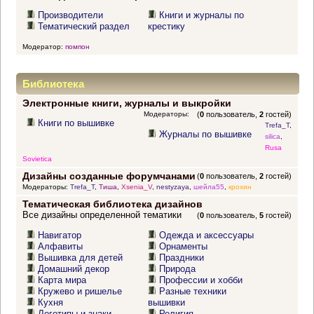
Производители
Книги и журналы по
Тематический раздел
крестику
Модератор:
помпон
Библиотека
Электронные книги, журналы и выкройки
Модераторы:
(
0
пользователь,
2
гостей)
Книги по вышивке
Trefa_T
,
Журналы по вышивке
silica
,
Rusa
Sovietica
Дизайны созданные форумчанами
(
0
пользователь,
2
гостей)
Модераторы:
Trefa_T
,
Тиша
,
Xsenia_V
,
nestyzaya
,
шейла55
,
крохин
Тематическая библиотека дизайнов
Все дизайны определенной тематики
(
0
пользователь,
5
гостей)
Навигатор
Одежда и аксессуары
Алфавиты
Орнаменты
Вышивка для детей
Праздники
Домашний декор
Природа
Карта мира
Профессии и хобби
Кружево и ришелье
Разные техники
Кухня
вышивки
Логотипы и знаки
Религия