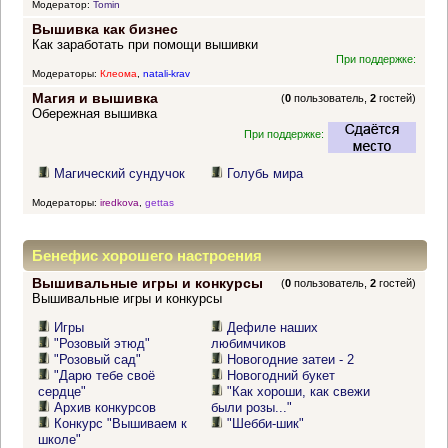
Модератор:
Tomin
Вышивка как бизнес
Как заработать при помощи вышивки
При поддержке:
Модераторы:
Клеома
,
natali-krav
Магия и вышивка
(
0
пользователь,
2
гостей)
Обережная вышивка
При поддержке:
Магический сундучок
Голубь мира
Модераторы:
iredkova
,
gettas
Бенефис хорошего настроения
Вышивальные игры и конкурсы
(
0
пользователь,
2
гостей)
Вышивальные игры и конкурсы
Игры
Дефиле наших
"Розовый этюд"
любимчиков
"Розовый сад"
Новогодние затеи - 2
"Дарю тебе своё
Новогодний букет
сердце"
"Как хороши, как свежи
Архив конкурсов
были розы..."
Конкурс "Вышиваем к
"Шебби-шик"
школе"