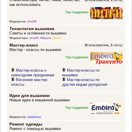
(
0
пользователь,
1
гость)
как использовать
При поддержке:
Модератор:
irina58
Технология вышивки
Советы и особенности вышивки
Модераторы:
irina58
,
Маруся
,
Mazzy
Мастер-класс
(
0
пользователь,
1
гость)
Мастер - классы по вышивке
При поддержке:
Мастер-классы к
Мастер-классы по
новогодним праздникам
вышивке
Весенние мастер-
Мастер-классы по
классы
другим видам рукоделия
Идеи для вышивки
Новые идеи в машинной вышивке
При поддержке:
Модератор:
natali-krav
Ремонт одежды
Ремонт с помощью вышивки