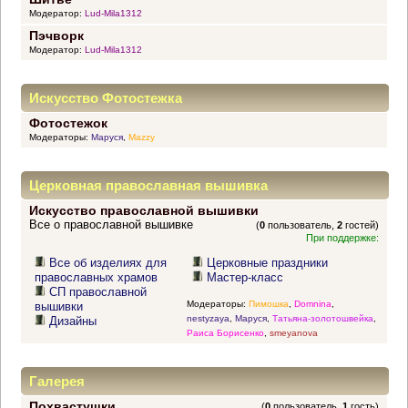
Модератор:
Lud-Mila1312
Пэчворк
Модератор:
Lud-Mila1312
Искусство Фотостежка
Фотостежок
Модераторы:
Маруся
,
Mazzy
Церковная православная вышивка
Искусство православной вышивки
Все о православной вышивке
(
0
пользователь,
2
гостей)
При поддержке:
Все об изделиях для
Церковные праздники
православных храмов
Мастер-класс
СП православной
Модераторы:
Пимошка
,
Domnina
,
вышивки
nestyzaya
,
Маруся
,
Татьяна-золотошвейка
,
Дизайны
Раиса Борисенко
,
smeyanova
Галерея
Похвастушки
(
0
пользователь,
1
гость)