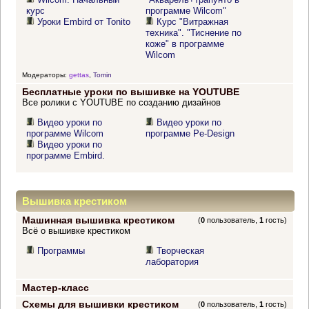
курс
программе Wilcom"
Уроки Embird от Tonito
Курс "Витражная
техника". "Тиснение по
коже" в программе
Wilcom
Модераторы:
gettas
,
Tomin
Бесплатные уроки по вышивке на YOUTUBE
Все ролики с YOUTUBE по созданию дизайнов
Видео уроки по
Видео уроки по
программе Wilcom
программе Pe-Design
Видео уроки по
программе Embird.
Вышивка крестиком
Машинная вышивка крестиком
(
0
пользователь,
1
гость)
Всё о вышивке крестиком
Программы
Творческая
лаборатория
Мастер-класс
Схемы для вышивки крестиком
(
0
пользователь,
1
гость)