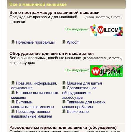
Все о машинной вышивке
Все о программах для машинной вышивки
Обсуждение программ для машинной
(
0
пользователь,
1
гость)
вышивки
При поддержке:
Полезные программы
Wilcom
Оборудование для шитья и вышивания
Всё о вышивальных, швейных машинах
(
0
пользователь,
2
гостей)
и аксессуарах
При поддержке:
Правила, информация,
Машины для шитья
объявления
Дополнительное
Бытовые вышивальные
оборудование и
машины
аксессуары
Бытовые
Типичные для многих
многоигольные машины
машин проблемы
Производственные
Всяко-разно
вышивальные машины
Расходные материалы для вышивки (обсуждение)
Стабилизаторы, нитки, ткани, качество,