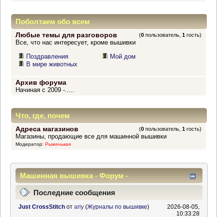
Поболтаем обо всем
Любые темы для разговоров
(
0
пользователь,
1
гость)
Все, что нас интересует, кроме вышивки
Поздравления
Мой дом
В мире животных
Архив форума
Начиная с 2009 -.....
Что, где, почем
Адреса магазинов
(
0
пользователь,
1
гость)
Магазины, продающие все для машинной вышивки
Модератор:
Рыженькая
Машинная вышивка - Форум -
Информационный центр
Последние сообщения
Just CrossStitch
от
ariy
(
Журналы по вышивке
)
2026-08-05,
10:33:28