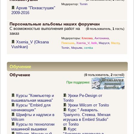
Модератор:
Tomin
Архив "Похвастушек"
2009-2016
Персональные альбомы наших форумчан
С возможностью выполнения работ на
(
0
пользователь,
1
гость)
заказ
Модераторы:
Клеома
,
Антонина
,
Xsenia_V (Oksana
Пимошка
,
Xsenia_V
,
listik
,
Маруся
,
Mazzy
,
Vushkan)
Tomin
,
Мирьям
,
cemka
Обучение
Обучение
(
0
пользователь,
2
гостей)
При поддержке:
Курсы "Компьютер и
Уроки Pe-Design от
вышивальная машина"
Tonito
Курсы "Embird для
Уроки Wilcom от Tonito
начинающих"
Курс " Акварель.
Шрифты и надписи в
Трапунто. Стежка. Мягкая
Wilcom
игрушка в Embird Studio"
Курсы по технологии
от Tonito
машинной вышивки
Курс
Wilcom. Начальный
"Акварель+трапунто в