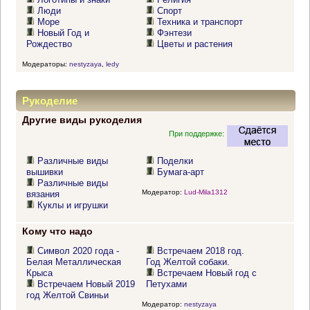
Люди
Спорт
Море
Техника и транспорт
Новый Год и
Фэнтези
Рождество
Цветы и растения
Модераторы:
nestyzaya
,
ledy
Рукоделие
Другие виды рукоделия
При поддержке:
Различные виды
Поделки
вышивки
Бумага-арт
Различные виды
Модератор:
Lud-Mila1312
вязания
Куклы и игрушки
Кому что надо
Символ 2020 года -
Встречаем 2018 год.
Белая Металлическая
Год Желтой собаки.
Крыса
Встречаем Новый год с
Встречаем Новый 2019
Петухами
год Желтой Свиньи
Модератор:
nestyzaya