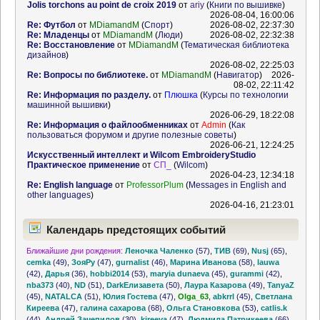
Jolis torchons au point de croix 2019
от
ariy
(
Книги по вышивке
)
2026-08-04, 16:00:06
Re: Футбол
от
MDiamandM
(
Спорт
)
2026-08-02, 22:37:30
Re: Младенцы
от
MDiamandM
(
Люди
)
2026-08-02, 22:32:38
Re: Восстановление
от
MDiamandM
(
Тематическая библиотека
дизайнов
)
2026-08-02, 22:25:03
Re: Вопросы по библиотеке.
от
MDiamandM
(
Навигатор
)
2026-
08-02, 22:11:42
Re: Информация по разделу.
от
Плюшка
(
Курсы по технологии
машинной вышивки
)
2026-06-29, 18:22:08
Re: Информация о файлообменниках
от
Admin
(
Как
пользоваться форумом и другие полезные советы
)
2026-06-21, 12:24:25
Искусственный интеллект и Wilcom EmbroideryStudio
Практическое применение
от
СП_
(
Wilcom
)
2026-04-23, 12:34:18
Re: English language
от
ProfessorPlum
(
Messages in English and
other languages
)
2026-04-16, 21:23:01
Календарь предстоящих событий
Ближайшие дни рождения:
Леночка Чаленко
(57)
,
ТИВ
(69)
,
Nusj
(65)
,
cemka
(49)
,
ЗояРу
(47)
,
gurnalist
(46)
,
Марина Иванова
(58)
,
lauwa
(42)
,
Дарья
(36)
,
hobbi2014
(53)
,
maryia dunaeva
(45)
,
gurammi
(42)
,
nba373
(40)
,
ND
(51)
,
DarkЕлизавета
(50)
,
Лаура Казарова
(49)
,
TanyaZ
(45)
,
NATALCA
(51)
,
Юлия Гостева
(47)
,
Olga_63
,
abkrrl
(45)
,
Светлана
Киреева
(47)
,
галина сахарова
(68)
,
Ольга Становкова
(53)
,
catlis.k
(44)
,
Андрей Зачепилов
(30)
,
kireeva
(47)
,
Людмила Патрикеева
(66)
,