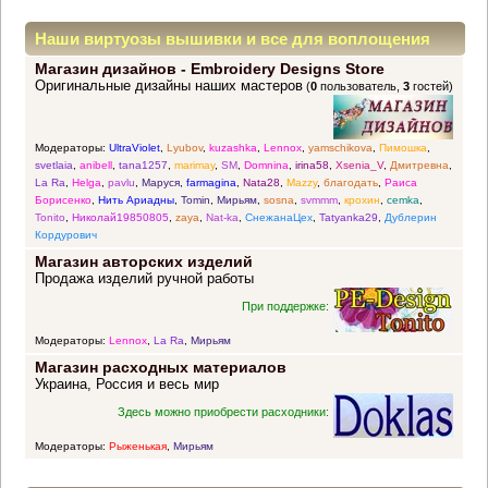
Наши виртуозы вышивки и все для воплощения
Магазин дизайнов - Embroidery Designs Store
прекрасных идей
Оригинальные дизайны наших мастеров
(
0
пользователь,
3
гостей)
Модераторы:
UltraViolet
,
Lyubov
,
kuzashka
,
Lennox
,
yamschikova
,
Пимошка
,
svetlaia
,
anibell
,
tana1257
,
marimay
,
SM
,
Domnina
,
irina58
,
Xsenia_V
,
Дмитревна
,
La Ra
,
Helga
,
pavlu
,
Маруся
,
farmagina
,
Nata28
,
Mazzy
,
благодать
,
Раиса
Борисенко
,
Нить Ариадны
,
Tomin
,
Мирьям
,
sosna
,
svmmm
,
крохин
,
cemka
,
Tonito
,
Николай19850805
,
zaya
,
Nat-ka
,
СнежанаЦех
,
Tatyanka29
,
Дублерин
Кордурович
Магазин авторских изделий
Продажа изделий ручной работы
При поддержке:
Модераторы:
Lennox
,
La Ra
,
Мирьям
Магазин расходных материалов
Украина, Россия и весь мир
Здесь можно приобрести расходники:
Модераторы:
Рыженькая
,
Мирьям