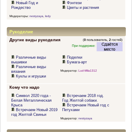
Новый Год и
Фэнтези
Рождество
Цветы и растения
Модераторы:
nestyzaya
,
ledy
Рукоделие
Другие виды рукоделия
(
0
пользователь,
2
гостей)
При поддержке:
Различные виды
Поделки
вышивки
Бумага-арт
Различные виды
Модератор:
Lud-Mila1312
вязания
Куклы и игрушки
Кому что надо
Символ 2020 года -
Встречаем 2018 год.
Белая Металлическая
Год Желтой собаки.
Крыса
Встречаем Новый год с
Встречаем Новый 2019
Петухами
год Желтой Свиньи
Модератор:
nestyzaya