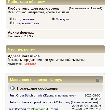
Поболтаем обо всем
Любые темы для разговоров
(
0
пользователь,
2
гостей)
Все, что нас интересует, кроме вышивки
Поздравления
Мой дом
В мире животных
Архив форума
Начиная с 2009 -.....
Что, где, почем
Адреса магазинов
Магазины, продающие все для машинной вышивки
Модератор:
Рыженькая
Машинная вышивка - Форум -
Информационный центр
Последние сообщения
Just CrossStitch
от
ariy
(
Журналы по вышивке
)
2026-08-05,
10:33:28
Jolis torchons au point de croix 2019
от
ariy
(
Книги по вышивке
)
2026-08-04, 16:00:06
Re: Футбол
от
MDiamandM
(
Спорт
)
2026-08-02, 22:37:30