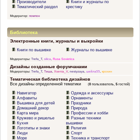
Производители
Книги и журналы по
Тематический раздел
крестику
Модератор:
помпон
Библиотека
Электронные книги, журналы и выкройки
Книги по вышивке
Журналы по вышивке
Модераторы:
Trefa_T
,
silica
,
Rusa Sovietica
Дизайны созданные форумчанами
Модераторы:
Trefa_T
,
Тиша
,
Xsenia_V
,
nestyzaya
,
шейла55
,
крохин
Тематическая библиотека дизайнов
Все дизайны определенной тематики
(
0
пользователь,
5
гостей)
Навигатор
Одежда и аксессуары
Алфавиты
Орнаменты
Вышивка для детей
Праздники
Домашний декор
Природа
Карта мира
Профессии и хобби
Кружево и ришелье
Разные техники
Кухня
вышивки
Логотипы и знаки
Религия
Люди
Спорт
Море
Техника и транспорт