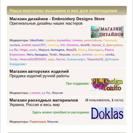
Наши виртуозы вышивки и все для воплощения
Магазин дизайнов - Embroidery Designs Store
прекрасных идей
Оригинальные дизайны наших мастеров
Модераторы:
UltraViolet
,
Lyubov
,
kuzashka
,
Lennox
,
yamschikova
,
Пимошка
,
svetlaia
,
anibell
,
tana1257
,
marimay
,
SM
,
Domnina
,
irina58
,
Xsenia_V
,
Дмитревна
,
La Ra
,
Helga
,
pavlu
,
Маруся
,
farmagina
,
Nata28
,
Mazzy
,
благодать
,
Раиса
Борисенко
,
Нить Ариадны
,
Tomin
,
Мирьям
,
sosna
,
svmmm
,
крохин
,
cemka
,
Tonito
,
Николай19850805
,
zaya
,
Nat-ka
,
СнежанаЦех
,
Tatyanka29
,
Дублерин
Кордурович
Магазин авторских изделий
Продажа изделий ручной работы
При поддержке:
Модераторы:
Lennox
,
La Ra
,
Мирьям
Магазин расходных материалов
(
0
пользователь,
1
гость)
Украина, Россия и весь мир
Здесь можно приобрести расходники:
Модераторы:
Рыженькая
,
Мирьям