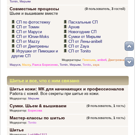
Tomin
,
Мирьям
Совместные процессы
(
0
пользователь,
3
гостей)
Шьем и вышиваем вместе
СП по фотостежку
Пасхальные СП
СП от Томин
Архив
СП от Маруси
Новогодние СП
СП от Юлии-Moks
Сумки от Мирьям
СП от Mazzy
СП от Лены-anibell
СП от Дмитревны
СП от Zaya
Игрушки от Пимошки и
СП от Tonito
другие СП
Модераторы:
Пимошка
,
anibell
,
Дмитревна
,
Маруся
,
Mazzy
,
Раиса Борисенко
,
Tomin
,
Мирьям
,
Tonito
,
zaya
Шитье и все, что с ним связано
Шитье кожи: МК для начинающих и профессионалов
Работа с кожей. Все секреты при шитье из кожи.
Модератор:
Мирьям
Сумки. Шьем & вышиваем
(
0
пользователь,
1
гость)
Модератор:
Борисова
Мастер-классы по шитью
(
0
пользователь,
1
гость)
Модератор:
Tonito
Шитье
Модератор:
Lud-Mila1312