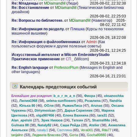
Re: Младенцы
от
MDiamandM
(
Люди
)
2026-08-02, 22:32:38
Re: Восстановление
от
MDiamandM
(
Тематическая библиотека
дизайнов
)
2026-08-02, 22:25:03
Re: Вопросы по библиотеке.
от
MDiamandM
(
Навигатор
)
2026-
08-02, 22:11:42
Re: Информация по разделу.
от
Плюшка
(
Курсы по технологии
машинной вышивки
)
2026-06-29, 18:22:08
Re: Информация о файлообменниках
от
Admin
(
Как
пользоваться форумом и другие полезные советы
)
2026-06-21, 12:24:25
Искусственный интеллект и Wilcom EmbroideryStudio
Практическое применение
от
СП_
(
Wilcom
)
2026-04-23, 12:34:18
Re: English language
от
ProfessorPlum
(
Messages in English and
other languages
)
2026-04-16, 21:23:01
Календарь предстоящих событий
Ближайшие дни рождения:
b_o_r_m_a_n
(56)
,
Фиора
(45)
,
oksanochka
(41)
,
Лилия1968
(58)
,
selena-sunflowers
(45)
,
Розалина
(47)
,
flandria
(52)
,
Юлька 80
(46)
,
ООля
(68)
,
РыжикЛиса
(47)
,
Arunas
(55)
,
Оксана
Чуркина
(41)
,
Dirtymexican
(37)
,
Дарья Скрипник
(35)
,
Марина
Цветкова
(43)
,
olga987456
(40)
,
Елена Вахнина
(60)
,
tara31
(52)
,
Alan_apelsin
(27)
,
Эрик Ниязов
(24)
,
Таткин
(57)
,
ShantellMo
(44)
,
Gulnara 88
(38)
,
Nataly82
(44)
,
Саша Рейда
(28)
,
Atelier
(38)
,
Анжелина
Анельски
(33)
,
nataliy1
(54)
,
Светляна
(65)
,
Vera001
(59)
,
Rita77
(49)
,
tanjalinn
(53)
,
Людмила Власова
(79)
,
Gerta
(36)
,
Gocha80880
(46)
,