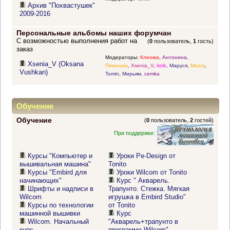
Архив "Похвастушек"
2009-2016
Персональные альбомы наших форумчан
С возможностью выполнения работ на
(
0
пользователь,
1
гость)
заказ
Модераторы:
Клеома
,
Антонина
,
Xsenia_V (Oksana
Пимошка
,
Xsenia_V
,
listik
,
Маруся
,
Mazzy
,
Vushkan)
Tomin
,
Мирьям
,
cemka
Обучение
Обучение
(
0
пользователь,
2
гостей)
При поддержке:
Курсы "Компьютер и
Уроки Pe-Design от
вышивальная машина"
Tonito
Курсы "Embird для
Уроки Wilcom от Tonito
начинающих"
Курс " Акварель.
Шрифты и надписи в
Трапунто. Стежка. Мягкая
Wilcom
игрушка в Embird Studio"
Курсы по технологии
от Tonito
машинной вышивки
Курс
Wilcom. Начальный
"Акварель+трапунто в
курс
программе Wilcom"