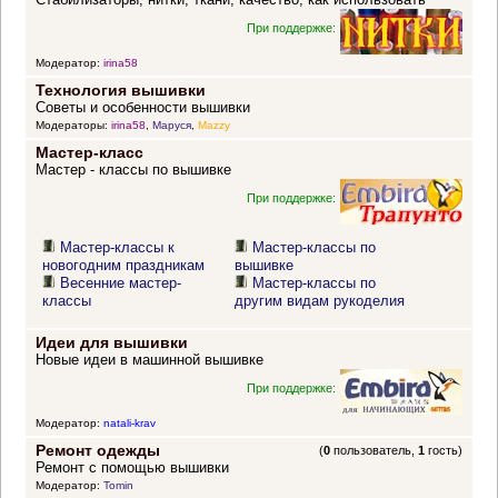
При поддержке:
Модератор:
irina58
Технология вышивки
Советы и особенности вышивки
Модераторы:
irina58
,
Маруся
,
Mazzy
Мастер-класс
Мастер - классы по вышивке
При поддержке:
Мастер-классы к
Мастер-классы по
новогодним праздникам
вышивке
Весенние мастер-
Мастер-классы по
классы
другим видам рукоделия
Идеи для вышивки
Новые идеи в машинной вышивке
При поддержке:
Модератор:
natali-krav
Ремонт одежды
(
0
пользователь,
1
гость)
Ремонт с помощью вышивки
Модератор:
Tomin