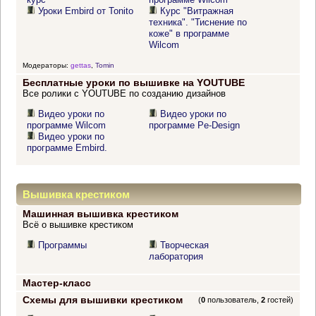
Уроки Embird от Tonito
Курс "Витражная
техника". "Тиснение по
коже" в программе
Wilcom
Модераторы:
gettas
,
Tomin
Бесплатные уроки по вышивке на YOUTUBE
Все ролики с YOUTUBE по созданию дизайнов
Видео уроки по
Видео уроки по
программе Wilcom
программе Pe-Design
Видео уроки по
программе Embird.
Вышивка крестиком
Машинная вышивка крестиком
Всё о вышивке крестиком
Программы
Творческая
лаборатория
Мастер-класс
Схемы для вышивки крестиком
(
0
пользователь,
2
гостей)