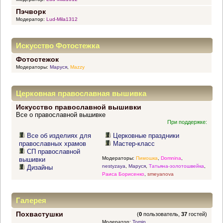
Пэчворк
Модератор:
Lud-Mila1312
Искусство Фотостежка
Фотостежок
Модераторы:
Маруся
,
Mazzy
Церковная православная вышивка
Искусство православной вышивки
Все о православной вышивке
При поддержке:
Все об изделиях для
Церковные праздники
православных храмов
Мастер-класс
СП православной
Модераторы:
Пимошка
,
Domnina
,
вышивки
nestyzaya
,
Маруся
,
Татьяна-золотошвейка
,
Дизайны
Раиса Борисенко
,
smeyanova
Галерея
Похвастушки
(
0
пользователь,
37
гостей)
Модератор:
Tomin