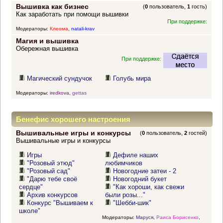
Вышивка как бизнес
(
0
пользователь,
1
гость)
Как заработать при помощи вышивки
При поддержке:
Модераторы:
Клеома
,
natali-krav
Магия и вышивка
Обережная вышивка
При поддержке:
Магический сундучок
Голубь мира
Модераторы:
iredkova
,
gettas
Бенефис хорошего настроения
Вышивальные игры и конкурсы
(
0
пользователь,
2
гостей)
Вышивальные игры и конкурсы
Игры
Дефиле наших
"Розовый этюд"
любимчиков
"Розовый сад"
Новогодние затеи - 2
"Дарю тебе своё
Новогодний букет
сердце"
"Как хороши, как свежи
Архив конкурсов
были розы..."
Конкурс "Вышиваем к
"Шебби-шик"
школе"
Модераторы:
Маруся
,
Раиса Борисенко
,