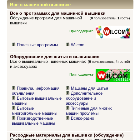
Все о машинной вышивке
Все о программах для машинной вышивки
Обсуждение программ для машинной
(
0
пользователь,
1
гость)
вышивки
При поддержке:
Полезные программы
Wilcom
Оборудование для шитья и вышивания
Всё о вышивальных, швейных машинах
(
0
пользователь,
4
гостей)
и аксессуарах
При поддержке:
Правила, информация,
Машины для шитья
объявления
Дополнительное
Бытовые вышивальные
оборудование и
машины
аксессуары
Бытовые
Типичные для многих
многоигольные машины
машин проблемы
Производственные
Всяко-разно
вышивальные машины
Расходные материалы для вышивки (обсуждение)
Стабилизаторы, нитки, ткани, качество, как использовать