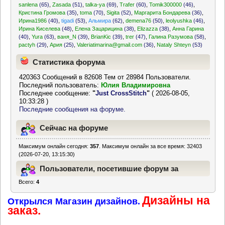
sanlena
(65)
,
Zasada
(51)
,
talka-ya
(69)
,
Trafer
(60)
,
Tomik300000
(46)
,
Кристина Громова
(35)
,
toma
(70)
,
Sigita
(52)
,
Маргарита Бондарева
(36)
,
Ирина1986
(40)
,
tigadi
(53)
,
Альмира
(62)
,
demena76
(50)
,
leolyushka
(46)
,
Ирина Киселева
(48)
,
Елена Зацарицина
(38)
,
Elizazza
(38)
,
Анна Гарина
(40)
,
Yura
(63)
,
ваня_N
(39)
,
BrianKic
(39)
,
trer
(47)
,
Галина Разумова
(58)
,
pactyh
(29)
,
Ария
(25)
,
Valeriatimarina@gmail.com
(36)
,
Nataly Shteyn
(53)
Статистика форума
420363 Сообщений в 82608 Тем от 28984 Пользователи.
Последний пользователь:
Юлия Владимировна
Последнее сообщение:
"
Just CrossStitch
"
( 2026-08-05,
10:33:28 )
Последние сообщения на форуме.
Сейчас на форуме
Максимум онлайн сегодня:
357
. Максимум онлайн за все время: 32403
(2026-07-20, 13:15:30)
Пользователи, посетившие форум за
Всего:
4
последние 24 часа
Дизайны на
Открылся Магазин дизайнов.
заказ.