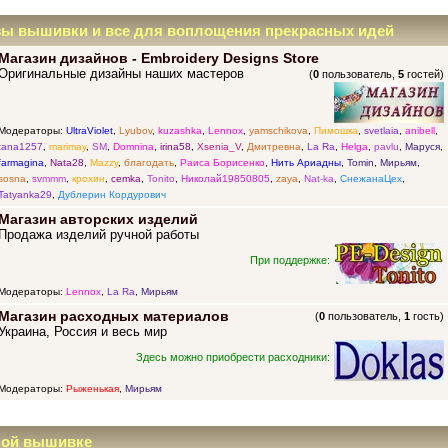
зы вышивки и все для воплощения прекрасных идей
Магазин дизайнов - Embroidery Designs Store
Оригинальные дизайны наших мастеров
(
0
пользователь,
5
гостей)
Модераторы:
UltraViolet
,
Lyubov
,
kuzashka
,
Lennox
,
yamschikova
,
Пимошка
,
svetlaia
,
anibell
,
tana1257
,
marimay
,
SM
,
Domnina
,
irina58
,
Xsenia_V
,
Дмитревна
,
La Ra
,
Helga
,
pavlu
,
Маруся
,
farmagina
,
Nata28
,
Mazzy
,
благодать
,
Раиса Борисенко
,
Нить Ариадны
,
Tomin
,
Мирьям
,
sosna
,
svmmm
,
крохин
,
cemka
,
Tonito
,
Николай19850805
,
zaya
,
Nat-ka
,
СнежанаЦех
,
Tatyanka29
,
Дублерин Кордурович
Магазин авторских изделий
Продажа изделий ручной работы
При поддержке:
Модераторы:
Lennox
,
La Ra
,
Мирьям
Магазин расходных материалов
(
0
пользователь,
1
гость)
Украина, Россия и весь мир
Здесь можно приобрести расходники:
Модераторы:
Рыженькая
,
Мирьям
ной вышивке