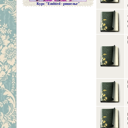
Курс "Embird - ришелье"