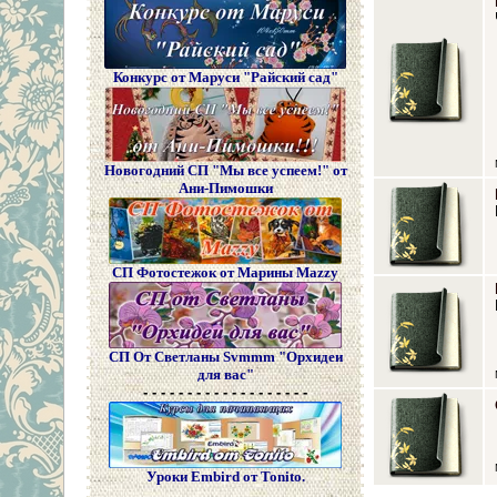
Конкурс от Маруси "Райский сад"
Новогодний СП "Мы все успеем!" от
Ани-Пимошки
СП Фотостежок от Марины Mazzy
СП От Светланы Svmmm "Орхидеи
для вас"
- - - - - - - - - - - - - - - - - - -
Уроки Embird от Tonito.