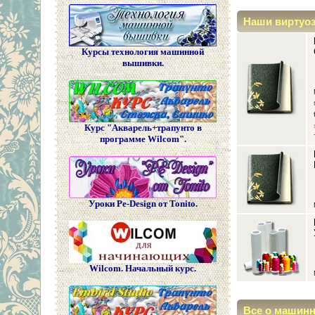
Наши виртуо
Курсы технология машинной
вышивки.
Курс "Акварель+трапунто в
программе Wilcom".
Уроки Pe-Design от Tonito.
Wilcom. Начальный курс.
Все о машин