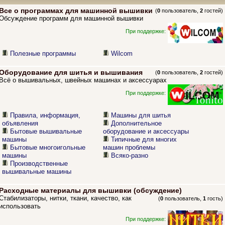
Все о программах для машинной вышивки
(
0
пользователь,
2
гостей)
Обсуждение программ для машинной вышивки
При поддержке:
Полезные программы
Wilcom
Оборудование для шитья и вышивания
(
0
пользователь,
2
гостей)
Всё о вышивальных, швейных машинах и аксессуарах
При поддержке:
Правила, информация,
Машины для шитья
объявления
Дополнительное
Бытовые вышивальные
оборудование и аксессуары
машины
Типичные для многих
Бытовые многоигольные
машин проблемы
машины
Всяко-разно
Производственные
вышивальные машины
Расходные материалы для вышивки (обсуждение)
Стабилизаторы, нитки, ткани, качество, как
(
0
пользователь,
1
гость)
использовать
При поддержке: