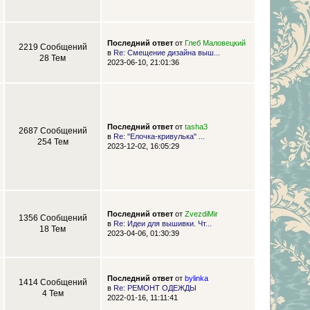
Последний ответ
от
Глеб Маловецкий
2219 Сообщений
в
Re: Смещение дизайна выш...
28 Тем
2023-06-10, 21:01:36
Последний ответ
от
tasha3
2687 Сообщений
в
Re: "Елочка-кривулька" ...
254 Тем
2023-12-02, 16:05:29
Последний ответ
от
ZvezdiMir
1356 Сообщений
в
Re: Идеи для вышивки. Чт...
18 Тем
2023-04-06, 01:30:39
Последний ответ
от
bylinka
1414 Сообщений
в
Re: РЕМОНТ ОДЕЖДЫ
4 Тем
2022-01-16, 11:11:41