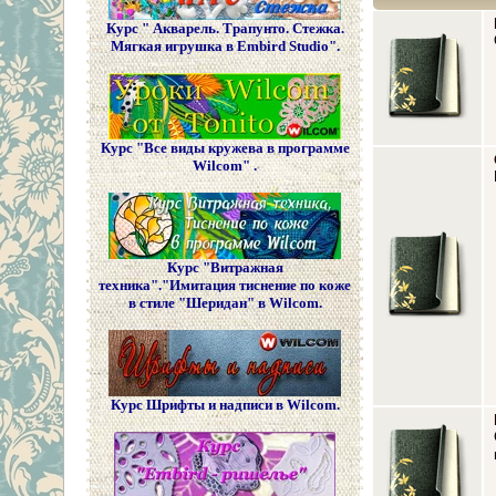
Курс " Акварель. Трапунто. Стежка.
Мягкая игрушка в Embird Studio".
Курс "Все виды кружева в программе
Wilcom" .
Курс "Витражная
техника"."Имитация тиснение по коже
в стиле "Шеридан" в Wilcom.
Курс Шрифты и надписи в Wilcom.