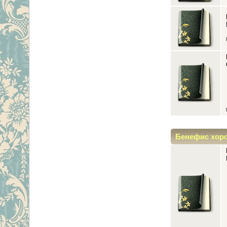
Бенефис хор