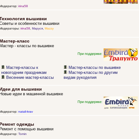
Модератор:
irina58
Технология вышивки
Советы и особенности вышивки
Модераторы:
irina58
,
Маруся
,
Mazzy
Мастер-класс
Мастер - классы по вышивке
При поддержке:
Мастер-классы к
Мастер-классы по вышивке
новогодним праздникам
Мастер-классы по другим
Весенние мастер-классы
видам рукоделия
Идеи для вышивки
Новые идеи в машинной вышивке
При поддержке:
Модератор:
natali-krav
Ремонт одежды
Ремонт с помощью вышивки
Модератор:
Tomin