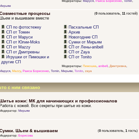
Модераторы:
Маруся
,
Раиса Борисенко
,
Tomin
,
Мирьям
Совместные процессы
(
0
пользователь,
11
гостей)
Шьем и вышиваем вместе
СП по фотостежку
Пасхальные СП
СП от Томин
Архив
СП от Маруси
Новогодние СП
СП от Юлии-Moks
Сумки от Мирьям
СП от Mazzy
СП от Лены-anibell
СП от Дмитревны
СП от Zaya
Игрушки от Пимошки и
СП от Tonito
другие СП
Модераторы:
Пимошка
,
anibell
,
Дмитревна
,
Маруся
,
Mazzy
,
Раиса Борисенко
,
Tomin
,
Мирьям
,
Tonito
,
zaya
что с ним связано
Шитье кожи: МК для начинающих и профессионалов
Работа с кожей. Все секреты при шитье из кожи.
Модератор:
Мирьям
Сумки. Шьем & вышиваем
(
0
пользователь,
1
гость)
Модератор:
Борисова