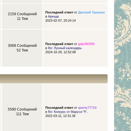
Последний ответ
от
Дмитрий Тришкин
2159 Сообщений
в
Аренда
11 Тем
2023-02-07, 20:24:14
Последний ответ
от
galy090358
3068 Сообщений
в
Re: Лунный календарь.
52 Тем
2024-10-29, 12:52:08
Последний ответ
от
qwerty77719
5590 Сообщений
в
Re: Конкурс от Маруси "Р...
111 Тем
2022-03-11, 12:31:36