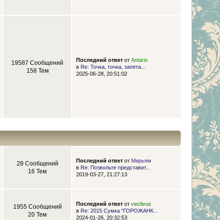
Последний ответ
от
Antaris
19587 Сообщений
в
Re: Точка, точка, запята...
158 Тем
2025-06-28, 20:51:02
Последний ответ
от
Мирьям
28 Сообщений
в
Re: Позвольте представит...
16 Тем
2019-03-27, 21:27:13
Последний ответ
от
vectivus
1955 Сообщений
в
Re: 2015 Сумка "ГОРОЖАНК...
20 Тем
2024-01-26, 20:32:53