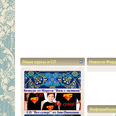
Наши курсы и СП
Новости Фор
Конкурс от Маруси "Вязь с лилиями"
Информбюро
СП "Все супер!" от Ани-Пимошки