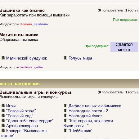
Вышивка как бизнес
(
0
пользователь,
1
гость)
Как заработать при помощи вышивки
При поддержке:
Модераторы:
Клеома
,
natali-krav
Магия и вышивка
Обережная вышивка
При поддержке:
Магический сундучок
Голубь мира
Модераторы:
iredkova
,
gettas
ошего настроения
Вышивальные игры и конкурсы
(
0
пользователь,
1
гость)
Вышивальные игры и конкурсы
Игры
Дефиле наших любимчиков
"Розовый этюд"
Новогодние затеи - 2
"Розовый сад"
Новогодний букет
"Дарю тебе своё сердце"
"Как хороши, как свежи
Архив конкурсов
были розы..."
Конкурс "Вышиваем к
"Шебби-шик"
школе"