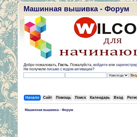
Машинная вышивка - Форум
Добро пожаловать,
Гость
. Пожалуйста,
войдите
или
зарегистри
Не получили
письмо с кодом активации
?
Начало
Сайт
Помощь
Поиск
Календарь
Вход
Реги
 Машинная вышивка - Форум