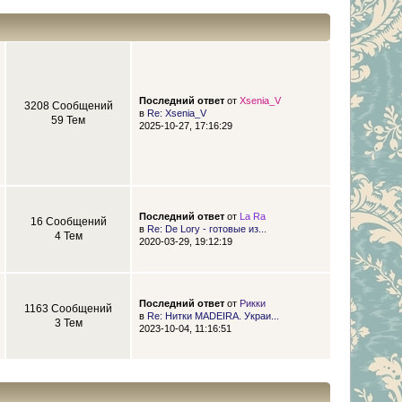
Последний ответ
от
Xsenia_V
3208 Сообщений
в
Re: Xsenia_V
59 Тем
2025-10-27, 17:16:29
Последний ответ
от
La Ra
16 Сообщений
в
Re: De Lory - готовые из...
4 Тем
2020-03-29, 19:12:19
Последний ответ
от
Рикки
1163 Сообщений
в
Re: Нитки MADEIRA. Украи...
3 Тем
2023-10-04, 11:16:51