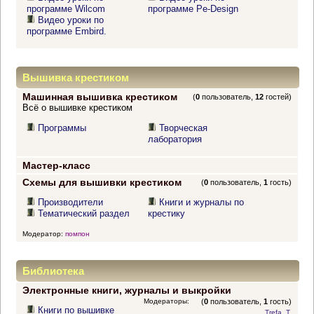
программе Wilcom
программе Pe-Design
Видео уроки по
программе Embird.
Вышивка крестиком
Машинная вышивка крестиком
(
0
пользователь,
12
гостей)
Всё о вышивке крестиком
Программы
Творческая
лаборатория
Мастер-класс
Схемы для вышивки крестиком
(
0
пользователь,
1
гость)
Производители
Книги и журналы по
Тематический раздел
крестику
Модератор:
помпон
Библиотека
Электронные книги, журналы и выкройки
Модераторы:
(
0
пользователь,
1
гость)
Книги по вышивке
Trefa_T
,