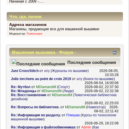
Начиная с 2009 -.....
Что, где, почем
Адреса магазинов
Магазины, продающие все для машинной вышивки
Модератор:
Рыженькая
Машинная вышивка - Форум -
Информационный центр
Последние сообщения
Just CrossStitch
от
ariy
(
Журналы по вышивке
)
2026-08-05,
10:33:28
Jolis torchons au point de croix 2019
от
ariy
(
Книги по вышивке
)
2026-08-04, 16:00:06
Re: Футбол
от
MDiamandM
(
Спорт
)
2026-08-02, 22:37:30
Re: Младенцы
от
MDiamandM
(
Люди
)
2026-08-02, 22:32:38
Re: Восстановление
от
MDiamandM
(
Тематическая библиотека
дизайнов
)
2026-08-02, 22:25:03
Re: Вопросы по библиотеке.
от
MDiamandM
(
Навигатор
)
2026-
08-02, 22:11:42
Re: Информация по разделу.
от
Плюшка
(
Курсы по технологии
машинной вышивки
)
2026-06-29, 18:22:08
Re: Информация о файлообменниках
от
Admin
(
Как