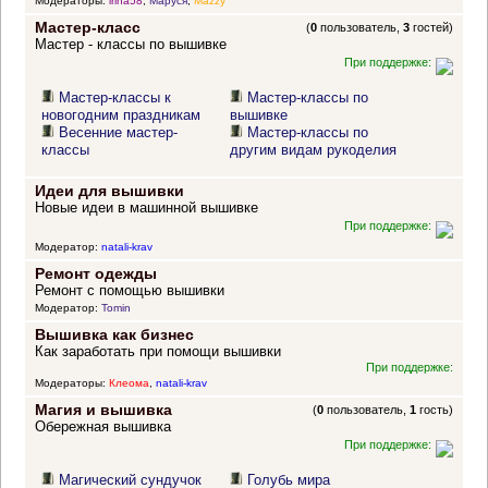
Модераторы:
irina58
,
Маруся
,
Mazzy
Мастер-класс
(
0
пользователь,
3
гостей)
Мастер - классы по вышивке
При поддержке:
Мастер-классы к
Мастер-классы по
новогодним праздникам
вышивке
Весенние мастер-
Мастер-классы по
классы
другим видам рукоделия
Идеи для вышивки
Новые идеи в машинной вышивке
При поддержке:
Модератор:
natali-krav
Ремонт одежды
Ремонт с помощью вышивки
Модератор:
Tomin
Вышивка как бизнес
Как заработать при помощи вышивки
При поддержке:
Модераторы:
Клеома
,
natali-krav
Магия и вышивка
(
0
пользователь,
1
гость)
Обережная вышивка
При поддержке:
Магический сундучок
Голубь мира