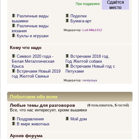
При поддержке:
Различные виды
Поделки
вышивки
Бумага-арт
Различные виды
Модератор:
Lud-Mila1312
вязания
Куклы и игрушки
Кому что надо
Символ 2020 года -
Встречаем 2018 год.
Белая Металлическая
Год Желтой собаки.
Крыса
Встречаем Новый год с
Встречаем Новый 2019
Петухами
год Желтой Свиньи
Модератор:
nestyzaya
Поболтаем обо всем
Любые темы для разговоров
(
0
пользователь,
5
гостей)
Все, что нас интересует, кроме вышивки
Поздравления
Мой дом
В мире животных
Архив форума