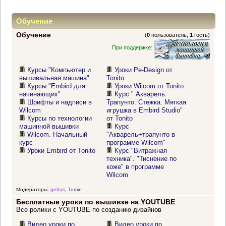
Обучение
Обучение
(
0
пользователь,
1
гость)
При поддержке:
Курсы "Компьютер и
Уроки Pe-Design от
вышивальная машина"
Tonito
Курсы "Embird для
Уроки Wilcom от Tonito
начинающих"
Курс " Акварель.
Шрифты и надписи в
Трапунто. Стежка. Мягкая
Wilcom
игрушка в Embird Studio"
Курсы по технологии
от Tonito
машинной вышивки
Курс
Wilcom. Начальный
"Акварель+трапунто в
курс
программе Wilcom"
Уроки Embird от Tonito
Курс "Витражная
техника". "Тиснение по
коже" в программе
Wilcom
Модераторы:
gettas
,
Tomin
Бесплатные уроки по вышивке на YOUTUBE
Все ролики с YOUTUBE по созданию дизайнов
Видео уроки по
Видео уроки по