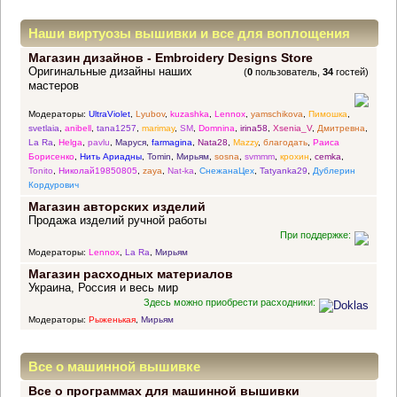
Наши виртуозы вышивки и все для воплощения
Магазин дизайнов - Embroidery Designs Store
прекрасных идей
Оригинальные дизайны наших
(
0
пользователь,
34
гостей)
мастеров
Модераторы:
UltraViolet
,
Lyubov
,
kuzashka
,
Lennox
,
yamschikova
,
Пимошка
,
svetlaia
,
anibell
,
tana1257
,
marimay
,
SM
,
Domnina
,
irina58
,
Xsenia_V
,
Дмитревна
,
La Ra
,
Helga
,
pavlu
,
Маруся
,
farmagina
,
Nata28
,
Mazzy
,
благодать
,
Раиса
Борисенко
,
Нить Ариадны
,
Tomin
,
Мирьям
,
sosna
,
svmmm
,
крохин
,
cemka
,
Tonito
,
Николай19850805
,
zaya
,
Nat-ka
,
СнежанаЦех
,
Tatyanka29
,
Дублерин
Кордурович
Магазин авторских изделий
Продажа изделий ручной работы
При поддержке:
Модераторы:
Lennox
,
La Ra
,
Мирьям
Магазин расходных материалов
Украина, Россия и весь мир
Здесь можно приобрести расходники:
Модераторы:
Рыженькая
,
Мирьям
Все о машинной вышивке
Все о программах для машинной вышивки