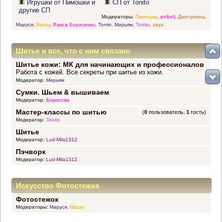
Игрушки от Пимошки и
СП от Tonito
другие СП
Модераторы:
Пимошка
,
anibell
,
Дмитревна
,
Маруся
,
Mazzy
,
Раиса Борисенко
,
Tomin
,
Мирьям
,
Tonito
,
zaya
Шитье и все, что с ним связано
Шитье кожи: МК для начинающих и профессионалов
Работа с кожей. Все секреты при шитье из кожи.
Модератор:
Мирьям
Сумки. Шьем & вышиваем
Модератор:
Борисова
Мастер-классы по шитью
(
0
пользователь,
1
гость)
Модератор:
Tonito
Шитье
Модератор:
Lud-Mila1312
Пэчворк
Модератор:
Lud-Mila1312
Искусство Фотостежка
Фотостежок
Модераторы:
Маруся
,
Mazzy