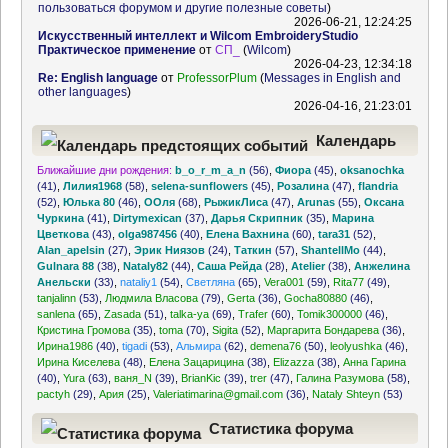
пользоваться форумом и другие полезные советы
)
2026-06-21, 12:24:25
Искусственный интеллект и Wilcom EmbroideryStudio
Практическое применение
от
СП_
(
Wilcom
)
2026-04-23, 12:34:18
Re: English language
от
ProfessorPlum
(
Messages in English and
other languages
)
2026-04-16, 21:23:01
Календарь
Ближайшие дни рождения:
b_o_r_m_a_n
(56)
,
Фиора
(45)
,
oksanochka
предстоящих событий
(41)
,
Лилия1968
(58)
,
selena-sunflowers
(45)
,
Розалина
(47)
,
flandria
(52)
,
Юлька 80
(46)
,
ООля
(68)
,
РыжикЛиса
(47)
,
Arunas
(55)
,
Оксана
Чуркина
(41)
,
Dirtymexican
(37)
,
Дарья Скрипник
(35)
,
Марина
Цветкова
(43)
,
olga987456
(40)
,
Елена Вахнина
(60)
,
tara31
(52)
,
Alan_apelsin
(27)
,
Эрик Ниязов
(24)
,
Таткин
(57)
,
ShantellMo
(44)
,
Gulnara 88
(38)
,
Nataly82
(44)
,
Саша Рейда
(28)
,
Atelier
(38)
,
Анжелина
Анельски
(33)
,
nataliy1
(54)
,
Светляна
(65)
,
Vera001
(59)
,
Rita77
(49)
,
tanjalinn
(53)
,
Людмила Власова
(79)
,
Gerta
(36)
,
Gocha80880
(46)
,
sanlena
(65)
,
Zasada
(51)
,
talka-ya
(69)
,
Trafer
(60)
,
Tomik300000
(46)
,
Кристина Громова
(35)
,
toma
(70)
,
Sigita
(52)
,
Маргарита Бондарева
(36)
,
Ирина1986
(40)
,
tigadi
(53)
,
Альмира
(62)
,
demena76
(50)
,
leolyushka
(46)
,
Ирина Киселева
(48)
,
Елена Зацарицина
(38)
,
Elizazza
(38)
,
Анна Гарина
(40)
,
Yura
(63)
,
ваня_N
(39)
,
BrianKic
(39)
,
trer
(47)
,
Галина Разумова
(58)
,
pactyh
(29)
,
Ария
(25)
,
Valeriatimarina@gmail.com
(36)
,
Nataly Shteyn
(53)
Статистика форума