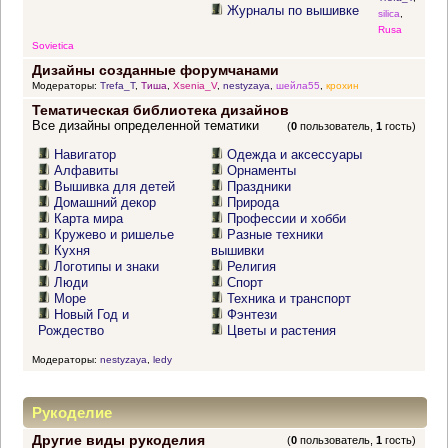
Журналы по вышивке
silica
,
Rusa
Sovietica
Дизайны созданные форумчанами
Модераторы:
Trefa_T
,
Тиша
,
Xsenia_V
,
nestyzaya
,
шейла55
,
крохин
Тематическая библиотека дизайнов
Все дизайны определенной тематики
(
0
пользователь,
1
гость)
Навигатор
Одежда и аксессуары
Алфавиты
Орнаменты
Вышивка для детей
Праздники
Домашний декор
Природа
Карта мира
Профессии и хобби
Кружево и ришелье
Разные техники
Кухня
вышивки
Логотипы и знаки
Религия
Люди
Спорт
Море
Техника и транспорт
Новый Год и
Фэнтези
Рождество
Цветы и растения
Модераторы:
nestyzaya
,
ledy
Рукоделие
Другие виды рукоделия
(
0
пользователь,
1
гость)