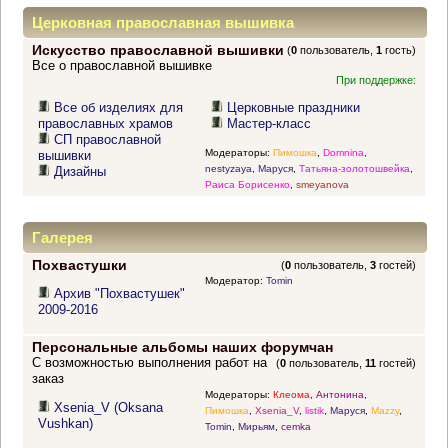
Церковная православная вышивка
Искусство православной вышивки
(
0
пользователь,
1
гость)
Все о православной вышивке
При поддержке:
Все об изделиях для
Церковные праздники
православных храмов
Мастер-класс
СП православной
Модераторы:
Пимошка
,
Domnina
,
вышивки
nestyzaya
,
Маруся
,
Татьяна-золотошвейка
,
Дизайны
Раиса Борисенко
,
smeyanova
Галерея
Похвастушки
(
0
пользователь,
3
гостей)
Модератор:
Tomin
Архив "Похвастушек"
2009-2016
Персональные альбомы наших форумчан
С возможностью выполнения работ на
(
0
пользователь,
11
гостей)
заказ
Модераторы:
Клеома
,
Антонина
,
Xsenia_V (Oksana
Пимошка
,
Xsenia_V
,
listik
,
Маруся
,
Mazzy
,
Vushkan)
Tomin
,
Мирьям
,
cemka