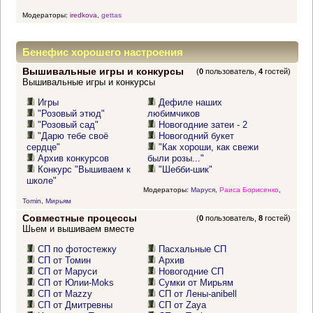
Модераторы:
iredkova
,
gettas
Бенефис хорошего настроения
Вышивальные игры и конкурсы
(
0
пользователь,
4
гостей)
Вышивальные игры и конкурсы
Игры
Дефиле наших
"Розовый этюд"
любимчиков
"Розовый сад"
Новогодние затеи - 2
"Дарю тебе своё
Новогодний букет
сердце"
"Как хороши, как свежи
Архив конкурсов
были розы..."
Конкурс "Вышиваем к
"Шебби-шик"
школе"
Модераторы:
Маруся
,
Раиса Борисенко
,
Tomin
,
Мирьям
Совместные процессы
(
0
пользователь,
8
гостей)
Шьем и вышиваем вместе
СП по фотостежку
Пасхальные СП
СП от Томин
Архив
СП от Маруси
Новогодние СП
СП от Юлии-Moks
Сумки от Мирьям
СП от Mazzy
СП от Лены-anibell
СП от Дмитревны
СП от Zaya