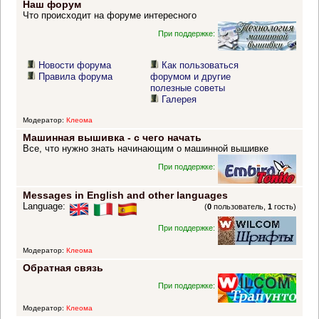
Наш форум
Что происходит на форуме интересного
При поддержке:
Новости форума
Как пользоваться
Правила форума
форумом и другие
полезные советы
Галерея
Модератор:
Клеома
Машинная вышивка - с чего начать
Все, что нужно знать начинающим о машинной вышивке
При поддержке:
Messages in English and other languages
Language:
(
0
пользователь,
1
гость)
При поддержке:
Модератор:
Клеома
Обратная связь
При поддержке:
Модератор:
Клеома