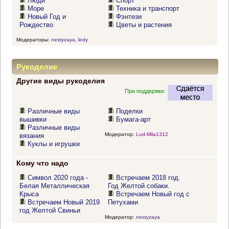
Люди
Спорт
Море
Техника и транспорт
Новый Год и
Фэнтези
Рождество
Цветы и растения
Модераторы:
nestyzaya
,
ledy
Рукоделие
Другие виды рукоделия
При поддержке:
Различные виды
Поделки
вышивки
Бумага-арт
Различные виды
Модератор:
Lud-Mila1312
вязания
Куклы и игрушки
Кому что надо
Символ 2020 года -
Встречаем 2018 год.
Белая Металлическая
Год Желтой собаки.
Крыса
Встречаем Новый год с
Встречаем Новый 2019
Петухами
год Желтой Свиньи
Модератор:
nestyzaya