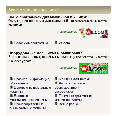
Все о машинной вышивке
Все о программах для машинной вышивки
Обсуждение программ для машинной
(
0
пользователь,
40
гостей)
вышивки
При поддержке:
Полезные программы
Wilcom
Оборудование для шитья и вышивания
Всё о вышивальных, швейных машинах
(
0
пользователь,
2
гостей)
и аксессуарах
При поддержке:
Правила, информация,
Машины для шитья
объявления
Дополнительное
Бытовые вышивальные
оборудование и
машины
аксессуары
Бытовые
Типичные для многих
многоигольные машины
машин проблемы
Производственные
Всяко-разно
вышивальные машины