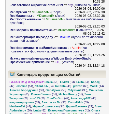
10:33:28
Jolis torchons au point de croix 2019
от
ariy
(
Книги по вышивке
)
2026-08-04, 16:00:06
Re: Футбол
от
MDiamandM
(
Спорт
)
2026-08-02, 22:37:30
Re: Младенцы
от
MDiamandM
(
Люди
)
2026-08-02, 22:32:38
Re: Восстановление
от
MDiamandM
(
Тематическая библиотека
дизайнов
)
2026-08-02, 22:25:03
Re: Вопросы по библиотеке.
от
MDiamandM
(
Навигатор
)
2026-
08-02, 22:11:42
Re: Информация по разделу.
от
Плюшка
(
Курсы по технологии
машинной вышивки
)
2026-06-29, 18:22:08
Re: Информация о файлообменниках
от
Admin
(
Как
пользоваться форумом и другие полезные советы
)
2026-06-21, 12:24:25
Искусственный интеллект и Wilcom EmbroideryStudio
Практическое применение
от
СП_
(
Wilcom
)
2026-04-23, 12:34:18
Календарь предстоящих событий
Ближайшие дни рождения:
Sheila
(51)
,
Elvira9
(63)
,
Lalita
(50)
,
hopejjj
(42)
,
Jasmina
(51)
,
NATALKA
(54)
,
Re Nata
(49)
,
grazart
(66)
,
MolliE
(44)
,
Анжела Бородухина
(36)
,
Оле-Лукое
(53)
,
Yulyaskull
(33)
,
Станіслав
Українець
(65)
,
Ольга Сивова
(51)
,
MichaelToody
(51)
,
Зиля
Тагирова
(29)
,
sun193
(29)
,
TomCatGun
(47)
,
Александр032
(45)
,
владимир купаев
(53)
,
Анастасия Ли
(36)
,
CornellMck
(39)
,
MatthewFef
(44)
,
Мария Стриевская
(34)
,
Дарья Булкина
(27)
,
Arsen
Abduraimov
(50)
,
Lusja
(62)
,
Екатерина Полковничева
(42)
,
Ольга