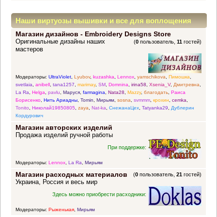
Наши виртуозы вышивки и все для воплощения
Магазин дизайнов - Embroidery Designs Store
прекрасных идей
Оригинальные дизайны наших
(
0
пользователь,
11
гостей)
мастеров
Модераторы:
UltraViolet
,
Lyubov
,
kuzashka
,
Lennox
,
yamschikova
,
Пимошка
,
svetlaia
,
anibell
,
tana1257
,
marimay
,
SM
,
Domnina
,
irina58
,
Xsenia_V
,
Дмитревна
,
La Ra
,
Helga
,
pavlu
,
Маруся
,
farmagina
,
Nata28
,
Mazzy
,
благодать
,
Раиса
Борисенко
,
Нить Ариадны
,
Tomin
,
Мирьям
,
sosna
,
svmmm
,
крохин
,
cemka
,
Tonito
,
Николай19850805
,
zaya
,
Nat-ka
,
СнежанаЦех
,
Tatyanka29
,
Дублерин
Кордурович
Магазин авторских изделий
Продажа изделий ручной работы
При поддержке:
Модераторы:
Lennox
,
La Ra
,
Мирьям
Магазин расходных материалов
(
0
пользователь,
21
гостей)
Украина, Россия и весь мир
Здесь можно приобрести расходники:
Модераторы:
Рыженькая
,
Мирьям