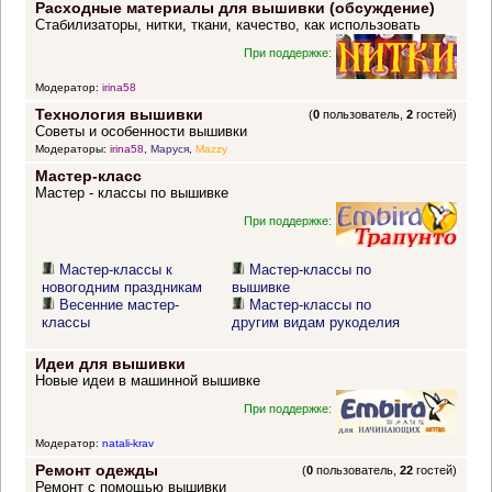
Расходные материалы для вышивки (обсуждение)
Стабилизаторы, нитки, ткани, качество, как использовать
При поддержке:
Модератор:
irina58
Технология вышивки
(
0
пользователь,
2
гостей)
Советы и особенности вышивки
Модераторы:
irina58
,
Маруся
,
Mazzy
Мастер-класс
Мастер - классы по вышивке
При поддержке:
Мастер-классы к
Мастер-классы по
новогодним праздникам
вышивке
Весенние мастер-
Мастер-классы по
классы
другим видам рукоделия
Идеи для вышивки
Новые идеи в машинной вышивке
При поддержке:
Модератор:
natali-krav
Ремонт одежды
(
0
пользователь,
22
гостей)
Ремонт с помощью вышивки