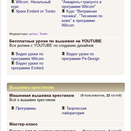
Wilcom. Начальный
"Акварель+трапунто в
курс
программе Wilcom"
Уроки Embird от Tonito
Курс "Витражная
техника". "Тиснение по
коже" в программе
Wilcom
Модераторы:
gettas
,
Tomin
Бесплатные уроки по вышивке на YOUTUBE
Все ролики с YOUTUBE по созданию дизайнов
Видео уроки по
Видео уроки по
программе Wilcom
программе Pe-Design
Видео уроки по
программе Embird.
Вышивка крестиком
Машинная вышивка крестиком
(
0
пользователь,
22
гостей)
Всё о вышивке крестиком
Программы
Творческая
лаборатория
Мастер-класс