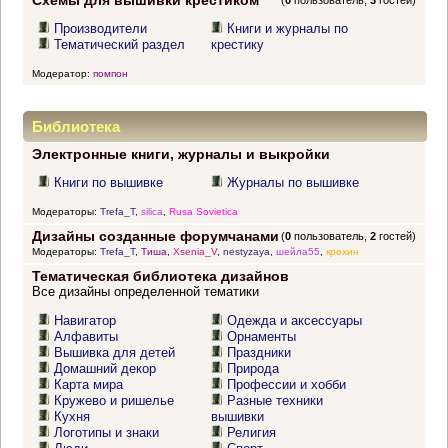
Схемы для вышивки крестиком
(
0
пользователь,
3
гостей)
Производители
Книги и журналы по
Тематический раздел
крестику
Модератор:
помпон
Библиотека
Электронные книги, журналы и выкройки
Книги по вышивке
Журналы по вышивке
Модераторы:
Trefa_T
,
silica
,
Rusa Sovietica
Дизайны созданные форумчанами
(
0
пользователь,
2
гостей)
Модераторы:
Trefa_T
,
Тиша
,
Xsenia_V
,
nestyzaya
,
шейла55
,
крохин
Тематическая библиотека дизайнов
Все дизайны определенной тематики
Навигатор
Одежда и аксессуары
Алфавиты
Орнаменты
Вышивка для детей
Праздники
Домашний декор
Природа
Карта мира
Профессии и хобби
Кружево и ришелье
Разные техники
Кухня
вышивки
Логотипы и знаки
Религия