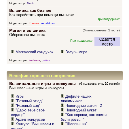
Модератор:
Tomin
Вышивка как бизнес
Как заработать при помощи вышивки
При поддержке:
Модераторы:
Клеома
,
natali-krav
Магия и вышивка
(
0
пользователь,
1
гость)
Обережная вышивка
При поддержке:
Магический сундучок
Голубь мира
Модераторы:
iredkova
,
gettas
Бенефис хорошего настроения
Вышивальные игры и конкурсы
(
0
пользователь,
20
гостей)
Вышивальные игры и конкурсы
Игры
Дефиле наших
"Розовый этюд"
любимчиков
"Розовый сад"
Новогодние затеи - 2
"Дарю тебе своё
Новогодний букет
сердце"
"Как хороши, как свежи
Архив конкурсов
были розы..."
Конкурс "Вышиваем к
"Шебби-шик"
школе"