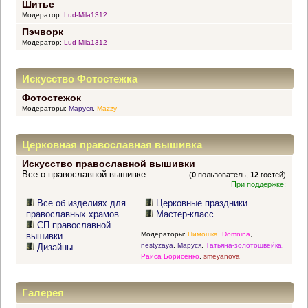
Шитье
Модератор:
Lud-Mila1312
Пэчворк
Модератор:
Lud-Mila1312
Искусство Фотостежка
Фотостежок
Модераторы:
Маруся
,
Mazzy
Церковная православная вышивка
Искусство православной вышивки
Все о православной вышивке
(
0
пользователь,
12
гостей)
При поддержке:
Все об изделиях для
Церковные праздники
православных храмов
Мастер-класс
СП православной
Модераторы:
Пимошка
,
Domnina
,
вышивки
nestyzaya
,
Маруся
,
Татьяна-золотошвейка
,
Дизайны
Раиса Борисенко
,
smeyanova
Галерея