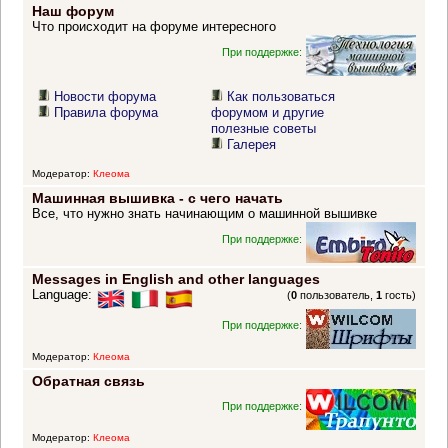
Наш форум
Что происходит на форуме интересного
При поддержке:
Новости форума
Как пользоваться
Правила форума
форумом и другие
полезные советы
Галерея
Модератор:
Клеома
Машинная вышивка - с чего начать
Все, что нужно знать начинающим о машинной вышивке
При поддержке:
Messages in English and other languages
Language:
(
0
пользователь,
1
гость)
При поддержке:
Модератор:
Клеома
Обратная связь
При поддержке:
Модератор:
Клеома