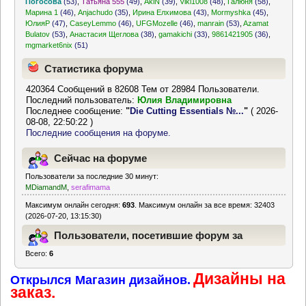
Погосова
(53)
,
Татьяна 555
(49)
,
AkiN
(39)
,
Viki1008
(48)
,
Галюня
(58)
,
Марина 1
(46)
,
Anjachudo
(35)
,
Ирина Елхимова
(43)
,
Mormyshka
(45)
,
ЮлияР
(47)
,
CaseyLemmo
(46)
,
UFGMozelle
(46)
,
manrain
(53)
,
Azamat
Bulatov
(53)
,
Анастасия Щеглова
(38)
,
gamakichi
(33)
,
9861421905
(36)
,
mgmarket6nix
(51)
Статистика форума
420364 Сообщений в 82608 Тем от 28984 Пользователи.
Последний пользователь:
Юлия Владимировна
Последнее сообщение:
"
Die Cutting Essentials №...
"
( 2026-
08-08, 22:50:22 )
Последние сообщения на форуме.
Сейчас на форуме
Пользователи за последние 30 минут:
MDiamandM
,
serafimama
Максимум онлайн сегодня:
693
. Максимум онлайн за все время: 32403
(2026-07-20, 13:15:30)
Пользователи, посетившие форум за
Всего:
6
последние 24 часа
Дизайны на
Открылся Магазин дизайнов.
заказ.