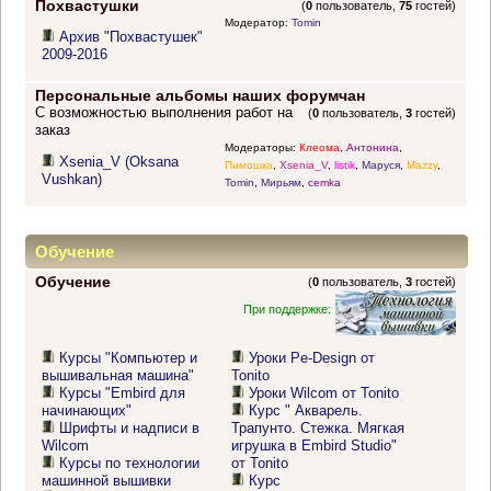
Похвастушки
(
0
пользователь,
75
гостей)
Модератор:
Tomin
Архив "Похвастушек"
2009-2016
Персональные альбомы наших форумчан
С возможностью выполнения работ на
(
0
пользователь,
3
гостей)
заказ
Модераторы:
Клеома
,
Антонина
,
Xsenia_V (Oksana
Пимошка
,
Xsenia_V
,
listik
,
Маруся
,
Mazzy
,
Vushkan)
Tomin
,
Мирьям
,
cemka
Обучение
Обучение
(
0
пользователь,
3
гостей)
При поддержке:
Курсы "Компьютер и
Уроки Pe-Design от
вышивальная машина"
Tonito
Курсы "Embird для
Уроки Wilcom от Tonito
начинающих"
Курс " Акварель.
Шрифты и надписи в
Трапунто. Стежка. Мягкая
Wilcom
игрушка в Embird Studio"
Курсы по технологии
от Tonito
машинной вышивки
Курс