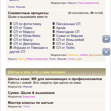
Модераторы:
Маруся
,
Раиса Борисенко
,
Tomin
,
Мирьям
Совместные процессы
(
0
пользователь,
39
гостей)
Шьем и вышиваем вместе
СП по фотостежку
Пасхальные СП
СП от Томин
Архив
СП от Маруси
Новогодние СП
СП от Юлии-Moks
Сумки от Мирьям
СП от Mazzy
СП от Лены-anibell
СП от Дмитревны
СП от Zaya
Игрушки от Пимошки и
СП от Tonito
другие СП
Модераторы:
Пимошка
,
anibell
,
Дмитревна
,
Маруся
,
Mazzy
,
Раиса Борисенко
,
Tomin
,
Мирьям
,
Tonito
,
zaya
Шитье и все, что с ним связано
Шитье кожи: МК для начинающих и профессионалов
Работа с кожей. Все секреты при шитье из кожи.
Модератор:
Мирьям
Сумки. Шьем & вышиваем
Модератор:
Борисова
Мастер-классы по шитью
Модератор:
Tonito