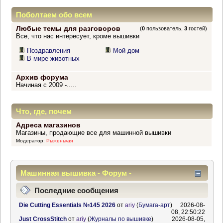
Поболтаем обо всем
Любые темы для разговоров
(
0
пользователь,
3
гостей)
Все, что нас интересует, кроме вышивки
Поздравления
Мой дом
В мире животных
Архив форума
Начиная с 2009 -.....
Что, где, почем
Адреса магазинов
Магазины, продающие все для машинной вышивки
Модератор:
Рыженькая
Машинная вышивка - Форум -
Информационный центр
Последние сообщения
Die Cutting Essentials №145 2026
от
ariy
(
Бумага-арт
)
2026-08-
08, 22:50:22
Just CrossStitch
от
ariy
(
Журналы по вышивке
)
2026-08-05,