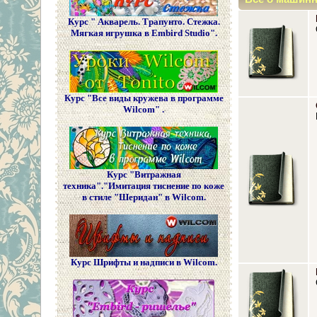
Курс " Акварель. Трапунто. Стежка.
Мягкая игрушка в Embird Studio".
Курс "Все виды кружева в программе
Wilcom" .
Курс "Витражная
техника"."Имитация тиснение по коже
в стиле "Шеридан" в Wilcom.
Курс Шрифты и надписи в Wilcom.