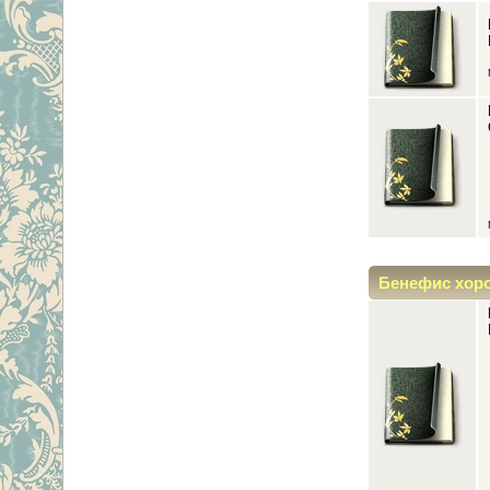
Бенефис хор