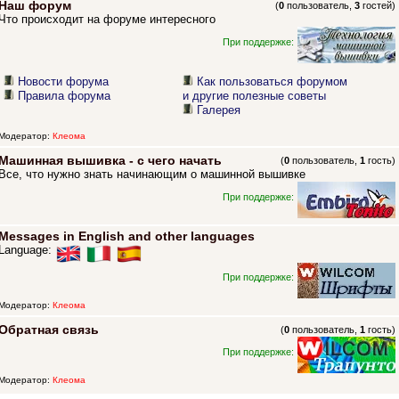
Наш форум
(
0
пользователь,
3
гостей)
Что происходит на форуме интересного
При поддержке:
Новости форума
Как пользоваться форумом
Правила форума
и другие полезные советы
Галерея
Модератор:
Клеома
Машинная вышивка - с чего начать
(
0
пользователь,
1
гость)
Все, что нужно знать начинающим о машинной вышивке
При поддержке:
Messages in English and other languages
Language:
При поддержке:
Модератор:
Клеома
Обратная связь
(
0
пользователь,
1
гость)
При поддержке:
Модератор:
Клеома