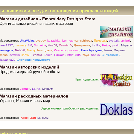
зы вышивки и все для воплощения прекрасных идей
Магазин дизайнов - Embroidery Designs Store
Оригинальные дизайны наших мастеров
Модераторы:
UltraViolet
,
Lyubov
,
kuzashka
,
Lennox
,
yamschikova
,
Пимошка
,
svetlaia
,
anibell
,
tana1257
,
marimay
,
SM
,
Domnina
,
irina58
,
Xsenia_V
,
Дмитревна
,
La Ra
,
Helga
,
pavlu
,
Маруся
,
farmagina
,
Nata28
,
Mazzy
,
благодать
,
Раиса Борисенко
,
Нить Ариадны
,
Tomin
,
Мирьям
,
sosna
,
svmmm
,
крохин
,
cemka
,
Tonito
,
Николай19850805
,
zaya
,
Nat-ka
,
СнежанаЦех
,
Tatyanka29
,
Дублерин Кордурович
Магазин авторских изделий
Продажа изделий ручной работы
При поддержке:
Модераторы:
Lennox
,
La Ra
,
Мирьям
Магазин расходных материалов
Украина, Россия и весь мир
Здесь можно приобрести расходники:
Модераторы:
Рыженькая
,
Мирьям
ной вышивке