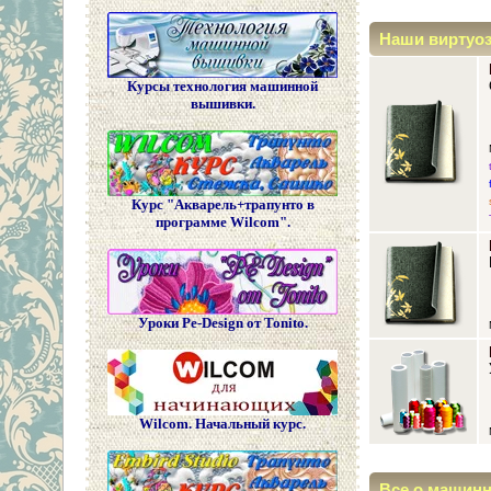
Наши виртуо
Курсы технология машинной
вышивки.
Курс "Акварель+трапунто в
программе Wilcom".
Уроки Pe-Design от Tonito.
Wilcom. Начальный курс.
Все о машин