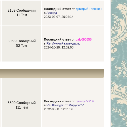
Последний ответ
от
Дмитрий Тришкин
2159 Сообщений
в
Аренда
11 Тем
2023-02-07, 20:24:14
Последний ответ
от
galy090358
3068 Сообщений
в
Re: Лунный календарь.
52 Тем
2024-10-29, 12:52:08
Последний ответ
от
qwerty77719
5590 Сообщений
в
Re: Конкурс от Маруси "Р...
111 Тем
2022-03-11, 12:31:36