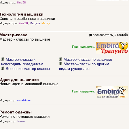
Модератор:
irina58
Технология вышивки
Советы и особенности вышивки
Модераторы:
irina58
,
Маруся
,
Mazzy
Мастер-класс
(
0
пользователь,
2
гостей)
Мастер - классы по вышивке
При поддержке:
Мастер-классы к
Мастер-классы по вышивке
новогодним праздникам
Мастер-классы по другим
Весенние мастер-классы
видам рукоделия
Идеи для вышивки
Новые идеи в машинной вышивке
При поддержке:
Модератор:
natali-krav
Ремонт одежды
Ремонт с помощью вышивки
Модератор:
Tomin