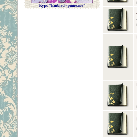
Курс "Embird - ришелье"