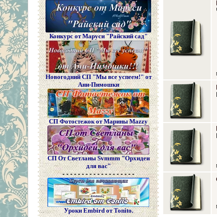
Конкурс от Маруси "Райский сад"
Новогодний СП "Мы все успеем!" от
Ани-Пимошки
СП Фотостежок от Марины Mazzy
СП От Светланы Svmmm "Орхидеи
для вас"
- - - - - - - - - - - - - - - - - - -
Уроки Embird от Tonito.