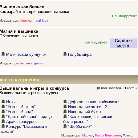
Вышивка как бизнес
Как заработать при помощи вышивки
При поддержке:
Модераторы:
Клеома
,
natali-krav
Магия и вышивка
Обережная вышивка
При поддержке:
Магический сундучок
Голубь мира
Модераторы:
iredkova
,
gettas
ошего настроения
Вышивальные игры и конкурсы
(
0
пользователь,
1
гость)
Вышивальные игры и конкурсы
Игры
Дефиле наших любимчиков
"Розовый этюд"
Новогодние затеи - 2
"Розовый сад"
Новогодний букет
"Дарю тебе своё сердце"
"Как хороши, как свежи
Архив конкурсов
были розы..."
Конкурс "Вышиваем к
"Шебби-шик"
школе"
Модераторы:
Маруся
,
Раиса Борисенко
,
Tomin
,