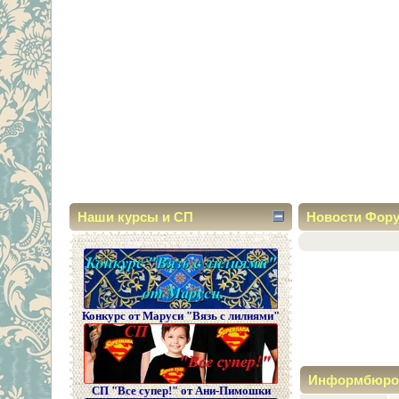
Наши курсы и СП
Новости Фор
Конкурс от Маруси "Вязь с лилиями"
Информбюро
СП "Все супер!" от Ани-Пимошки