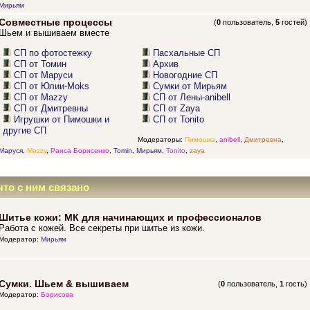
Мирьям
Совместные процессы
(
0
пользователь,
5
гостей)
Шьем и вышиваем вместе
СП по фотостежку
Пасхальные СП
СП от Томин
Архив
СП от Маруси
Новогодние СП
СП от Юлии-Moks
Сумки от Мирьям
СП от Mazzy
СП от Лены-anibell
СП от Дмитревны
СП от Zaya
Игрушки от Пимошки и
СП от Tonito
другие СП
Модераторы:
Пимошка
,
anibell
,
Дмитревна
,
Маруся
,
Mazzy
,
Раиса Борисенко
,
Tomin
,
Мирьям
,
Tonito
,
zaya
что с ним связано
Шитье кожи: МК для начинающих и профессионалов
Работа с кожей. Все секреты при шитье из кожи.
Модератор:
Мирьям
Сумки. Шьем & вышиваем
(
0
пользователь,
1
гость)
Модератор:
Борисова