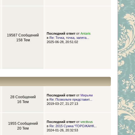
Последний ответ
от
Antaris
19587 Сообщений
в
Re: Точка, точка, запята...
158 Тем
2025-06-28, 20:51:02
Последний ответ
от
Мирьям
28 Сообщений
в
Re: Позвольте представит...
16 Тем
2019-03-27, 21:27:13
Последний ответ
от
vectivus
1955 Сообщений
в
Re: 2015 Сумка "ГОРОЖАНК...
20 Тем
2024-01-26, 20:32:53