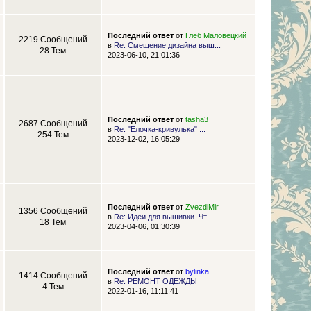
Последний ответ
от
Глеб Маловецкий
2219 Сообщений
в
Re: Смещение дизайна выш...
28 Тем
2023-06-10, 21:01:36
Последний ответ
от
tasha3
2687 Сообщений
в
Re: "Елочка-кривулька" ...
254 Тем
2023-12-02, 16:05:29
Последний ответ
от
ZvezdiMir
1356 Сообщений
в
Re: Идеи для вышивки. Чт...
18 Тем
2023-04-06, 01:30:39
Последний ответ
от
bylinka
1414 Сообщений
в
Re: РЕМОНТ ОДЕЖДЫ
4 Тем
2022-01-16, 11:11:41