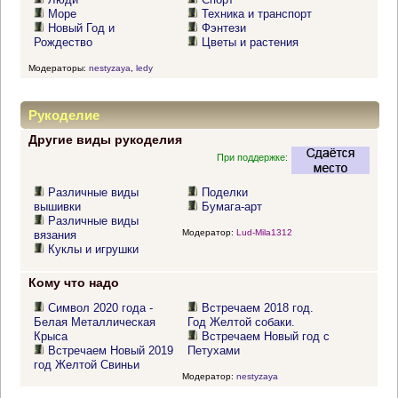
Море
Техника и транспорт
Новый Год и
Фэнтези
Рождество
Цветы и растения
Модераторы:
nestyzaya
,
ledy
Рукоделие
Другие виды рукоделия
При поддержке:
Различные виды
Поделки
вышивки
Бумага-арт
Различные виды
Модератор:
Lud-Mila1312
вязания
Куклы и игрушки
Кому что надо
Символ 2020 года -
Встречаем 2018 год.
Белая Металлическая
Год Желтой собаки.
Крыса
Встречаем Новый год с
Встречаем Новый 2019
Петухами
год Желтой Свиньи
Модератор:
nestyzaya