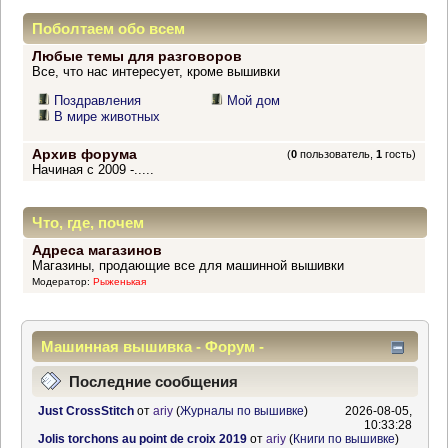
Поболтаем обо всем
Любые темы для разговоров
Все, что нас интересует, кроме вышивки
Поздравления
Мой дом
В мире животных
Архив форума
(
0
пользователь,
1
гость)
Начиная с 2009 -.....
Что, где, почем
Адреса магазинов
Магазины, продающие все для машинной вышивки
Модератор:
Рыженькая
Машинная вышивка - Форум -
Информационный центр
Последние сообщения
Just CrossStitch
от
ariy
(
Журналы по вышивке
)
2026-08-05,
10:33:28
Jolis torchons au point de croix 2019
от
ariy
(
Книги по вышивке
)