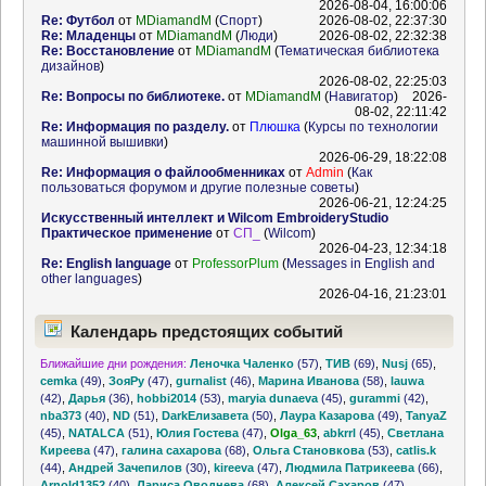
2026-08-04, 16:00:06
Re: Футбол
от
MDiamandM
(
Спорт
)
2026-08-02, 22:37:30
Re: Младенцы
от
MDiamandM
(
Люди
)
2026-08-02, 22:32:38
Re: Восстановление
от
MDiamandM
(
Тематическая библиотека
дизайнов
)
2026-08-02, 22:25:03
Re: Вопросы по библиотеке.
от
MDiamandM
(
Навигатор
)
2026-
08-02, 22:11:42
Re: Информация по разделу.
от
Плюшка
(
Курсы по технологии
машинной вышивки
)
2026-06-29, 18:22:08
Re: Информация о файлообменниках
от
Admin
(
Как
пользоваться форумом и другие полезные советы
)
2026-06-21, 12:24:25
Искусственный интеллект и Wilcom EmbroideryStudio
Практическое применение
от
СП_
(
Wilcom
)
2026-04-23, 12:34:18
Re: English language
от
ProfessorPlum
(
Messages in English and
other languages
)
2026-04-16, 21:23:01
Календарь предстоящих событий
Ближайшие дни рождения:
Леночка Чаленко
(57)
,
ТИВ
(69)
,
Nusj
(65)
,
cemka
(49)
,
ЗояРу
(47)
,
gurnalist
(46)
,
Марина Иванова
(58)
,
lauwa
(42)
,
Дарья
(36)
,
hobbi2014
(53)
,
maryia dunaeva
(45)
,
gurammi
(42)
,
nba373
(40)
,
ND
(51)
,
DarkЕлизавета
(50)
,
Лаура Казарова
(49)
,
TanyaZ
(45)
,
NATALCA
(51)
,
Юлия Гостева
(47)
,
Olga_63
,
abkrrl
(45)
,
Светлана
Киреева
(47)
,
галина сахарова
(68)
,
Ольга Становкова
(53)
,
catlis.k
(44)
,
Андрей Зачепилов
(30)
,
kireeva
(47)
,
Людмила Патрикеева
(66)
,
Arnold1352
(40)
,
Лариса Оводнева
(68)
,
Алексей Сахаров
(47)
,