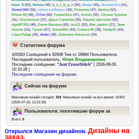
truez_9
(50)
,
Нонна
(48)
,
b_o_r_m_a_n
(56)
,
Фиора
(45)
,
oksanochka
(41)
,
Лилия1968
(58)
,
selena-sunflowers
(45)
,
Розалина
(47)
,
flandria
(52)
,
Юлька 80
(46)
,
ООля
(68)
,
РыжикЛиса
(47)
,
Arunas
(55)
,
Оксана Чуркина
(41)
,
Dirtymexican
(37)
,
Дарья Скрипник
(35)
,
Марина Цветкова
(43)
,
olga987456
(40)
,
Елена Вахнина
(60)
,
tara31
(52)
,
Alan_apelsin
(27)
,
Эрик
Ниязов
(24)
,
Таткин
(57)
,
ShantellMo
(44)
,
Gulnara 88
(38)
,
Nataly82
(44)
,
Саша Рейда
(28)
,
Atelier
(38)
,
Анжелина Анельски
(33)
Статистика форума
420363 Сообщений в 82608 Тем от 28984 Пользователи.
Последний пользователь:
Юлия Владимировна
Последнее сообщение:
"
Just CrossStitch
"
( 2026-08-05,
10:33:28 )
Последние сообщения на форуме.
Сейчас на форуме
Максимум онлайн сегодня:
334
. Максимум онлайн за все время: 32403
(2026-07-20, 13:15:30)
Пользователи, посетившие форум за
Всего:
5
последние 24 часа
Дизайны на
Открылся Магазин дизайнов.
заказ.