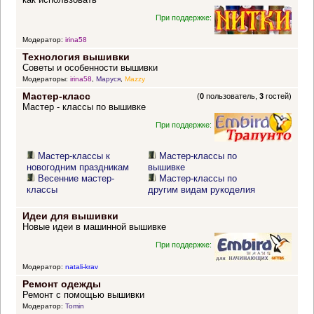
При поддержке:
Модератор:
irina58
Технология вышивки
Советы и особенности вышивки
Модераторы:
irina58
,
Маруся
,
Mazzy
Мастер-класс
(
0
пользователь,
3
гостей)
Мастер - классы по вышивке
При поддержке:
Мастер-классы к
Мастер-классы по
новогодним праздникам
вышивке
Весенние мастер-
Мастер-классы по
классы
другим видам рукоделия
Идеи для вышивки
Новые идеи в машинной вышивке
При поддержке:
Модератор:
natali-krav
Ремонт одежды
Ремонт с помощью вышивки
Модератор:
Tomin