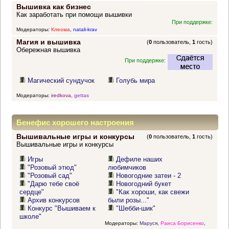
Вышивка как бизнес
Как заработать при помощи вышивки
При поддержке:
Модераторы:
Клеома
,
natali-krav
Магия и вышивка
(
0
пользователь,
1
гость)
Обережная вышивка
При поддержке:
Магический сундучок
Голубь мира
Модераторы:
iredkova
,
gettas
Бенефис хорошего настроения
Вышивальные игры и конкурсы
(
0
пользователь,
1
гость)
Вышивальные игры и конкурсы
Игры
Дефиле наших
"Розовый этюд"
любимчиков
"Розовый сад"
Новогодние затеи - 2
"Дарю тебе своё
Новогодний букет
сердце"
"Как хороши, как свежи
Архив конкурсов
были розы..."
Конкурс "Вышиваем к
"Шебби-шик"
школе"
Модераторы:
Маруся
,
Раиса Борисенко
,