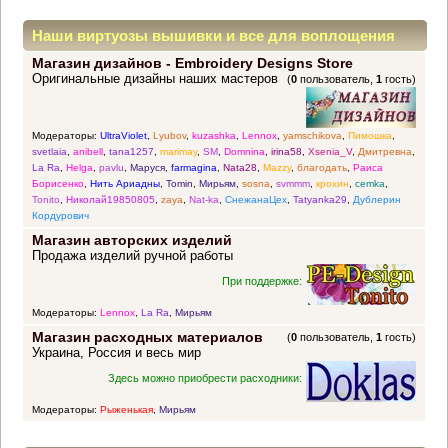
Наши виртуозы вышивки и все для воплощения
Магазин дизайнов - Embroidery Designs Store
прекрасных идей
Оригинальные дизайны наших мастеров
(
0
пользователь,
1
гость)
Модераторы:
UltraViolet
,
Lyubov
,
kuzashka
,
Lennox
,
yamschikova
,
Пимошка
,
svetlaia
,
anibell
,
tana1257
,
marimay
,
SM
,
Domnina
,
irina58
,
Xsenia_V
,
Дмитревна
,
La Ra
,
Helga
,
pavlu
,
Маруся
,
farmagina
,
Nata28
,
Mazzy
,
благодать
,
Раиса
Борисенко
,
Нить Ариадны
,
Tomin
,
Мирьям
,
sosna
,
svmmm
,
крохин
,
cemka
,
Tonito
,
Николай19850805
,
zaya
,
Nat-ka
,
СнежанаЦех
,
Tatyanka29
,
Дублерин
Кордурович
Магазин авторских изделий
Продажа изделий ручной работы
При поддержке:
Модераторы:
Lennox
,
La Ra
,
Мирьям
Магазин расходных материалов
(
0
пользователь,
1
гость)
Украина, Россия и весь мир
Здесь можно приобрести расходники:
Модераторы:
Рыженькая
,
Мирьям