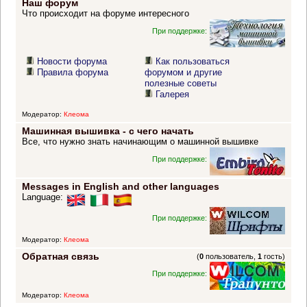
Наш форум
Что происходит на форуме интересного
При поддержке:
Новости форума
Как пользоваться
Правила форума
форумом и другие
полезные советы
Галерея
Модератор:
Клеома
Машинная вышивка - с чего начать
Все, что нужно знать начинающим о машинной вышивке
При поддержке:
Messages in English and other languages
Language:
При поддержке:
Модератор:
Клеома
Обратная связь
(
0
пользователь,
1
гость)
При поддержке:
Модератор:
Клеома