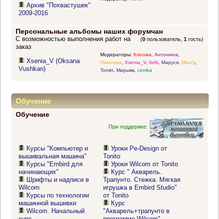
Архив "Похвастушек"
2009-2016
Персональные альбомы наших форумчан
С возможностью выполнения работ на
(
0
пользователь,
1
гость)
заказ
Модераторы:
Клеома
,
Антонина
,
Xsenia_V (Oksana
Пимошка
,
Xsenia_V
,
listik
,
Маруся
,
Mazzy
,
Vushkan)
Tomin
,
Мирьям
,
cemka
Обучение
Обучение
При поддержке:
Курсы "Компьютер и
Уроки Pe-Design от
вышивальная машина"
Tonito
Курсы "Embird для
Уроки Wilcom от Tonito
начинающих"
Курс " Акварель.
Шрифты и надписи в
Трапунто. Стежка. Мягкая
Wilcom
игрушка в Embird Studio"
Курсы по технологии
от Tonito
машинной вышивки
Курс
Wilcom. Начальный
"Акварель+трапунто в
курс
программе Wilcom"