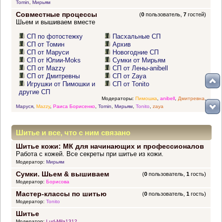
Tomin
,
Мирьям
Совместные процессы
(
0
пользователь,
7
гостей)
Шьем и вышиваем вместе
СП по фотостежку
Пасхальные СП
СП от Томин
Архив
СП от Маруси
Новогодние СП
СП от Юлии-Moks
Сумки от Мирьям
СП от Mazzy
СП от Лены-anibell
СП от Дмитревны
СП от Zaya
Игрушки от Пимошки и
СП от Tonito
другие СП
Модераторы:
Пимошка
,
anibell
,
Дмитревна
,
Маруся
,
Mazzy
,
Раиса Борисенко
,
Tomin
,
Мирьям
,
Tonito
,
zaya
Шитье и все, что с ним связано
Шитье кожи: МК для начинающих и профессионалов
Работа с кожей. Все секреты при шитье из кожи.
Модератор:
Мирьям
Сумки. Шьем & вышиваем
(
0
пользователь,
1
гость)
Модератор:
Борисова
Мастер-классы по шитью
(
0
пользователь,
1
гость)
Модератор:
Tonito
Шитье
Модератор:
Lud-Mila1312