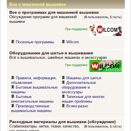
Все о машинной вышивке
Все о программах для машинной вышивки
Обсуждение программ для машинной
(
0
пользователь,
1
гость)
вышивки
При поддержке:
Полезные программы
Wilcom
Оборудование для шитья и вышивания
Всё о вышивальных, швейных машинах и аксессуарах
При поддержке:
Правила, информация,
Машины для шитья
объявления
Дополнительное
Бытовые вышивальные
оборудование и
машины
аксессуары
Бытовые
Типичные для многих
многоигольные машины
машин проблемы
Производственные
Всяко-разно
вышивальные машины
Расходные материалы для вышивки (обсуждение)
Стабилизаторы, нитки, ткани, качество,
(
0
пользователь,
1
гость)
как использовать