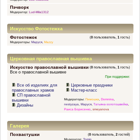
Пэчворк
Модератор:
Lud-Mila1312
Искусство Фотостежка
Фотостежок
(
0
пользователь,
1
гость)
Модераторы:
Маруся
,
Mazzy
Церковная православная вышивка
Искусство православной вышивки
(
0
пользователь,
1
гость)
Все о православной вышивке
При поддержке:
Все об изделиях для
Церковные праздники
православных храмов
Мастер-класс
СП православной
Модераторы:
Пимошка
,
Domnina
,
вышивки
nestyzaya
,
Маруся
,
Татьяна-золотошвейка
,
Дизайны
Раиса Борисенко
,
smeyanova
Галерея
Похвастушки
(
0
пользователь,
2
гостей)
Модератор:
Tomin