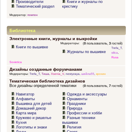
Производители
Книги и журналы по
Тематический раздел
крестику
Модератор:
помпон
Библиотека
Электронные книги, журналы и выкройки
Модераторы:
(
0
пользователь,
3
гостей)
Книги по вышивке
Trefa_T
,
Журналы по вышивке
silica
,
Rusa
Sovietica
Дизайны созданные форумчанами
Модераторы:
Trefa_T
,
Тиша
,
Xsenia_V
,
nestyzaya
,
шейла55
,
крохин
Тематическая библиотека дизайнов
Все дизайны определенной тематики
(
0
пользователь,
7
гостей)
Навигатор
Одежда и аксессуары
Алфавиты
Орнаменты
Вышивка для детей
Праздники
Домашний декор
Природа
Карта мира
Профессии и хобби
Кружево и ришелье
Разные техники
Кухня
вышивки
Логотипы и знаки
Религия
Люди
Спорт