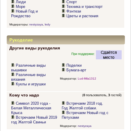
Люди
Спорт
Море
Техника и транспорт
Новый Год и
Фэнтези
Рождество
Цветы и растения
Модераторы:
nestyzaya
,
ledy
Рукоделие
Другие виды рукоделия
При поддержке:
Различные виды
Поделки
вышивки
Бумага-арт
Различные виды
Модератор:
Lud-Mila1312
вязания
Куклы и игрушки
Кому что надо
(
0
пользователь,
3
гостей)
Символ 2020 года -
Встречаем 2018 год.
Белая Металлическая
Год Желтой собаки.
Крыса
Встречаем Новый год с
Встречаем Новый 2019
Петухами
год Желтой Свиньи
Модератор:
nestyzaya