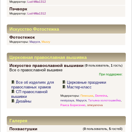
Модератор:
Lud-Mila1312
Пэчворк
Модератор:
Lud-Mila1312
Искусство Фотостежка
Фотостежок
Модераторы:
Маруся
,
Mazzy
Церковная православная вышивка
Искусство православной вышивки
(
0
пользователь,
1
гость)
Все о православной вышивке
При поддержке:
Все об изделиях для
Церковные праздники
православных храмов
Мастер-класс
СП православной
Модераторы:
Пимошка
,
Domnina
,
вышивки
nestyzaya
,
Маруся
,
Татьяна-золотошвейка
,
Дизайны
Раиса Борисенко
,
smeyanova
Галерея
Похвастушки
(
0
пользователь,
5
гостей)