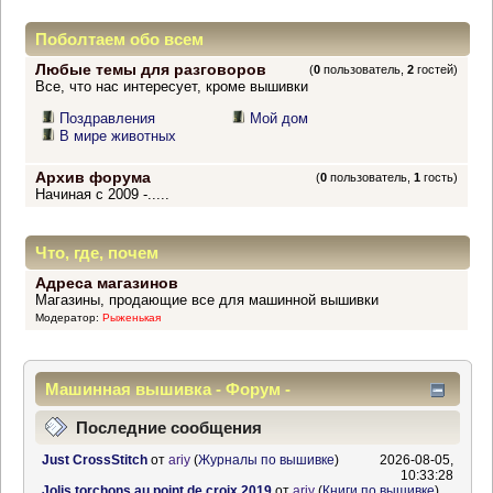
Поболтаем обо всем
Любые темы для разговоров
(
0
пользователь,
2
гостей)
Все, что нас интересует, кроме вышивки
Поздравления
Мой дом
В мире животных
Архив форума
(
0
пользователь,
1
гость)
Начиная с 2009 -.....
Что, где, почем
Адреса магазинов
Магазины, продающие все для машинной вышивки
Модератор:
Рыженькая
Машинная вышивка - Форум -
Информационный центр
Последние сообщения
Just CrossStitch
от
ariy
(
Журналы по вышивке
)
2026-08-05,
10:33:28
Jolis torchons au point de croix 2019
от
ariy
(
Книги по вышивке
)