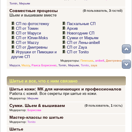
Tomin
,
Мирьям
Совместные процессы
(
0
пользователь,
3
гостей)
Шьем и вышиваем вместе
СП по фотостежку
Пасхальные СП
СП от Томин
Архив
СП от Маруси
Новогодние СП
СП от Юлии-Moks
Сумки от Мирьям
СП от Mazzy
СП от Лены-anibell
СП от Дмитревны
СП от Zaya
Игрушки от Пимошки и
СП от Tonito
другие СП
Модераторы:
Пимошка
,
anibell
,
Дмитревна
,
Маруся
,
Mazzy
,
Раиса Борисенко
,
Tomin
,
Мирьям
,
Tonito
,
zaya
Шитье и все, что с ним связано
Шитье кожи: МК для начинающих и профессионалов
Работа с кожей. Все секреты при шитье из кожи.
Модератор:
Мирьям
Сумки. Шьем & вышиваем
(
0
пользователь,
1
гость)
Модератор:
Борисова
Мастер-классы по шитью
Модератор:
Tonito
Шитье