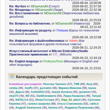
2026-08-04, 16:00:06
Re: Футбол
от
MDiamandM
(
Спорт
)
2026-08-02, 22:37:30
Re: Младенцы
от
MDiamandM
(
Люди
)
2026-08-02, 22:32:38
Re: Восстановление
от
MDiamandM
(
Тематическая библиотека
дизайнов
)
2026-08-02, 22:25:03
Re: Вопросы по библиотеке.
от
MDiamandM
(
Навигатор
)
2026-
08-02, 22:11:42
Re: Информация по разделу.
от
Плюшка
(
Курсы по технологии
машинной вышивки
)
2026-06-29, 18:22:08
Re: Информация о файлообменниках
от
Admin
(
Как
пользоваться форумом и другие полезные советы
)
2026-06-21, 12:24:25
Искусственный интеллект и Wilcom EmbroideryStudio
Практическое применение
от
СП_
(
Wilcom
)
2026-04-23, 12:34:18
Re: English language
от
ProfessorPlum
(
Messages in English and
other languages
)
2026-04-16, 21:23:01
Календарь предстоящих событий
Ближайшие дни рождения:
Леночка Чаленко
(57)
,
ТИВ
(69)
,
Nusj
(65)
,
cemka
(49)
,
ЗояРу
(47)
,
gurnalist
(46)
,
Марина Иванова
(58)
,
lauwa
(42)
,
Дарья
(36)
,
hobbi2014
(53)
,
maryia dunaeva
(45)
,
gurammi
(42)
,
nba373
(40)
,
ND
(51)
,
DarkЕлизавета
(50)
,
Лаура Казарова
(49)
,
TanyaZ
(45)
,
NATALCA
(51)
,
Юлия Гостева
(47)
,
Olga_63
,
abkrrl
(45)
,
Светлана
Киреева
(47)
,
галина сахарова
(68)
,
Ольга Становкова
(53)
,
catlis.k
(44)
,
Андрей Зачепилов
(30)
,
kireeva
(47)
,
Людмила Патрикеева
(66)
,