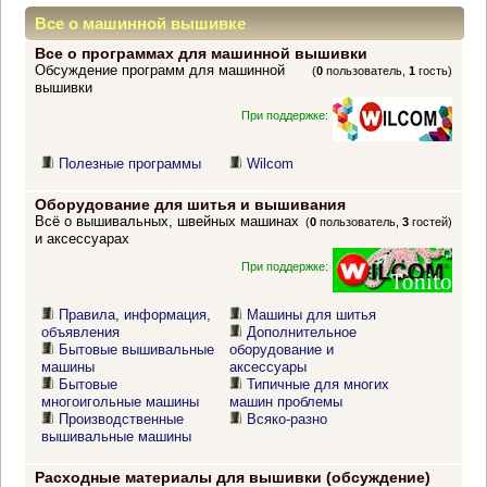
Все о машинной вышивке
Все о программах для машинной вышивки
Обсуждение программ для машинной
(
0
пользователь,
1
гость)
вышивки
При поддержке:
Полезные программы
Wilcom
Оборудование для шитья и вышивания
Всё о вышивальных, швейных машинах
(
0
пользователь,
3
гостей)
и аксессуарах
При поддержке:
Правила, информация,
Машины для шитья
объявления
Дополнительное
Бытовые вышивальные
оборудование и
машины
аксессуары
Бытовые
Типичные для многих
многоигольные машины
машин проблемы
Производственные
Всяко-разно
вышивальные машины
Расходные материалы для вышивки (обсуждение)