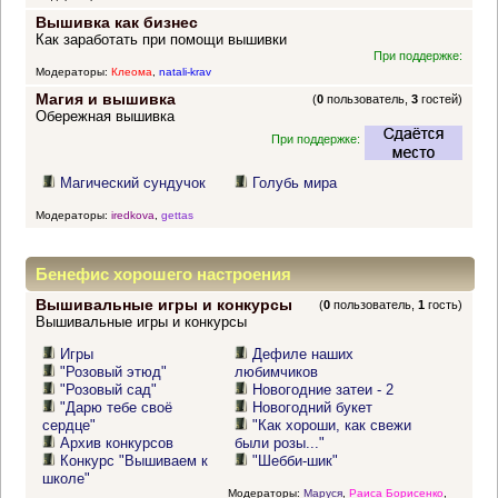
Вышивка как бизнес
Как заработать при помощи вышивки
При поддержке:
Модераторы:
Клеома
,
natali-krav
Магия и вышивка
(
0
пользователь,
3
гостей)
Обережная вышивка
При поддержке:
Магический сундучок
Голубь мира
Модераторы:
iredkova
,
gettas
Бенефис хорошего настроения
Вышивальные игры и конкурсы
(
0
пользователь,
1
гость)
Вышивальные игры и конкурсы
Игры
Дефиле наших
"Розовый этюд"
любимчиков
"Розовый сад"
Новогодние затеи - 2
"Дарю тебе своё
Новогодний букет
сердце"
"Как хороши, как свежи
Архив конкурсов
были розы..."
Конкурс "Вышиваем к
"Шебби-шик"
школе"
Модераторы:
Маруся
,
Раиса Борисенко
,