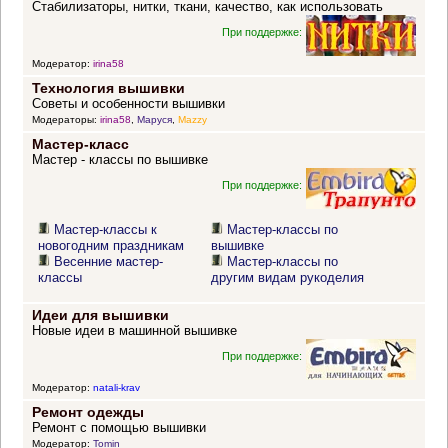
Стабилизаторы, нитки, ткани, качество, как использовать
При поддержке:
Модератор:
irina58
Технология вышивки
Советы и особенности вышивки
Модераторы:
irina58
,
Маруся
,
Mazzy
Мастер-класс
Мастер - классы по вышивке
При поддержке:
Мастер-классы к
Мастер-классы по
новогодним праздникам
вышивке
Весенние мастер-
Мастер-классы по
классы
другим видам рукоделия
Идеи для вышивки
Новые идеи в машинной вышивке
При поддержке:
Модератор:
natali-krav
Ремонт одежды
Ремонт с помощью вышивки
Модератор:
Tomin