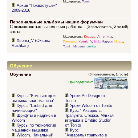
Модератор:
Tomin
Архив "Похвастушек"
2009-2016
Персональные альбомы наших форумчан
С возможностью выполнения работ на
(
0
пользователь,
2
гостей)
заказ
Модераторы:
Клеома
,
Антонина
,
Xsenia_V (Oksana
Пимошка
,
Xsenia_V
,
listik
,
Маруся
,
Mazzy
,
Vushkan)
Tomin
,
Мирьям
,
cemka
Обучение
Обучение
(
0
пользователь,
1
гость)
При поддержке:
Курсы "Компьютер и
Уроки Pe-Design от
вышивальная машина"
Tonito
Курсы "Embird для
Уроки Wilcom от Tonito
начинающих"
Курс " Акварель.
Шрифты и надписи в
Трапунто. Стежка. Мягкая
Wilcom
игрушка в Embird Studio"
Курсы по технологии
от Tonito
машинной вышивки
Курс
Wilcom. Начальный
"Акварель+трапунто в