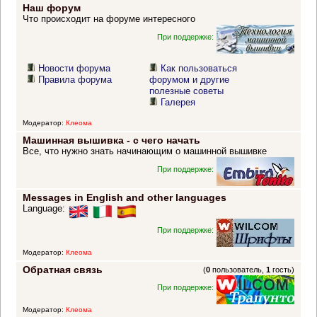
Наш форум
Что происходит на форуме интересного
При поддержке:
Новости форума
Как пользоваться
Правила форума
форумом и другие
полезные советы
Галерея
Модератор:
Клеома
Машинная вышивка - с чего начать
Все, что нужно знать начинающим о машинной вышивке
При поддержке:
Messages in English and other languages
Language:
При поддержке:
Модератор:
Клеома
Обратная связь
(
0
пользователь,
1
гость)
При поддержке:
Модератор:
Клеома