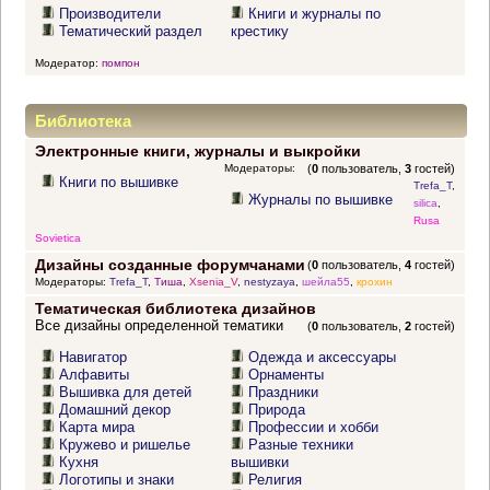
Производители
Книги и журналы по
Тематический раздел
крестику
Модератор:
помпон
Библиотека
Электронные книги, журналы и выкройки
Модераторы:
(
0
пользователь,
3
гостей)
Книги по вышивке
Trefa_T
,
Журналы по вышивке
silica
,
Rusa
Sovietica
Дизайны созданные форумчанами
(
0
пользователь,
4
гостей)
Модераторы:
Trefa_T
,
Тиша
,
Xsenia_V
,
nestyzaya
,
шейла55
,
крохин
Тематическая библиотека дизайнов
Все дизайны определенной тематики
(
0
пользователь,
2
гостей)
Навигатор
Одежда и аксессуары
Алфавиты
Орнаменты
Вышивка для детей
Праздники
Домашний декор
Природа
Карта мира
Профессии и хобби
Кружево и ришелье
Разные техники
Кухня
вышивки
Логотипы и знаки
Религия