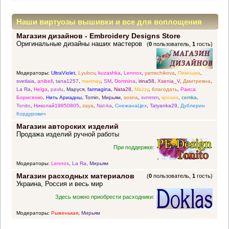
Наши виртуозы вышивки и все для воплощения
Магазин дизайнов - Embroidery Designs Store
прекрасных идей
Оригинальные дизайны наших мастеров
(
0
пользователь,
1
гость)
Модераторы:
UltraViolet
,
Lyubov
,
kuzashka
,
Lennox
,
yamschikova
,
Пимошка
,
svetlaia
,
anibell
,
tana1257
,
marimay
,
SM
,
Domnina
,
irina58
,
Xsenia_V
,
Дмитревна
,
La Ra
,
Helga
,
pavlu
,
Маруся
,
farmagina
,
Nata28
,
Mazzy
,
благодать
,
Раиса
Борисенко
,
Нить Ариадны
,
Tomin
,
Мирьям
,
sosna
,
svmmm
,
крохин
,
cemka
,
Tonito
,
Николай19850805
,
zaya
,
Nat-ka
,
СнежанаЦех
,
Tatyanka29
,
Дублерин
Кордурович
Магазин авторских изделий
Продажа изделий ручной работы
При поддержке:
Модераторы:
Lennox
,
La Ra
,
Мирьям
Магазин расходных материалов
(
0
пользователь,
1
гость)
Украина, Россия и весь мир
Здесь можно приобрести расходники:
Модераторы:
Рыженькая
,
Мирьям