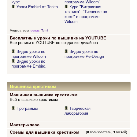
курс
программе Wilcom"
Уроки Embird от Tonito
Курс "Витражная
техника". "Тиснение по
коже" в программе
Wilcom
Модераторы:
gettas
,
Tomin
Бесплатные уроки по вышивке на YOUTUBE
Все ролики с YOUTUBE по созданию дизайнов
Видео уроки по
Видео уроки по
программе Wilcom
программе Pe-Design
Видео уроки по
программе Embird.
Вышивка крестиком
Машинная вышивка крестиком
Всё о вышивке крестиком
Программы
Творческая
лаборатория
Мастер-класс
Схемы для вышивки крестиком
(
0
пользователь,
3
гостей)