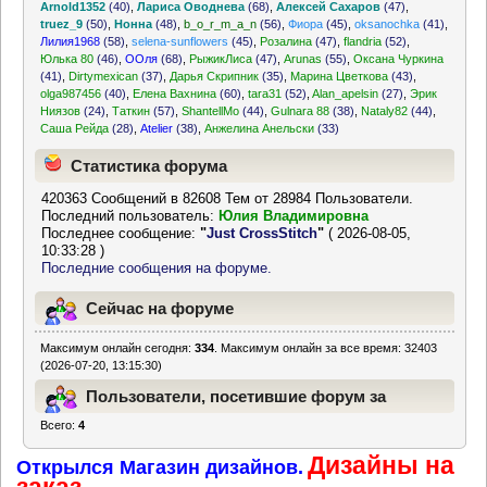
Arnold1352
(40)
,
Лариса Оводнева
(68)
,
Алексей Сахаров
(47)
,
truez_9
(50)
,
Нонна
(48)
,
b_o_r_m_a_n
(56)
,
Фиора
(45)
,
oksanochka
(41)
,
Лилия1968
(58)
,
selena-sunflowers
(45)
,
Розалина
(47)
,
flandria
(52)
,
Юлька 80
(46)
,
ООля
(68)
,
РыжикЛиса
(47)
,
Arunas
(55)
,
Оксана Чуркина
(41)
,
Dirtymexican
(37)
,
Дарья Скрипник
(35)
,
Марина Цветкова
(43)
,
olga987456
(40)
,
Елена Вахнина
(60)
,
tara31
(52)
,
Alan_apelsin
(27)
,
Эрик
Ниязов
(24)
,
Таткин
(57)
,
ShantellMo
(44)
,
Gulnara 88
(38)
,
Nataly82
(44)
,
Саша Рейда
(28)
,
Atelier
(38)
,
Анжелина Анельски
(33)
Статистика форума
420363 Сообщений в 82608 Тем от 28984 Пользователи.
Последний пользователь:
Юлия Владимировна
Последнее сообщение:
"
Just CrossStitch
"
( 2026-08-05,
10:33:28 )
Последние сообщения на форуме.
Сейчас на форуме
Максимум онлайн сегодня:
334
. Максимум онлайн за все время: 32403
(2026-07-20, 13:15:30)
Пользователи, посетившие форум за
Всего:
4
последние 24 часа
Дизайны на
Открылся Магазин дизайнов.