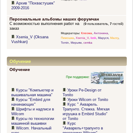
Архив "Похвастушек"
2009-2016
Персональные альбомы наших форумчан
С возможностью выполнения работ на
(
0
пользователь,
7
гостей)
заказ
Модераторы:
Клеома
,
Антонина
,
Xsenia_V (Oksana
Пимошка
,
Xsenia_V
,
listik
,
Маруся
,
Mazzy
,
Vushkan)
Tomin
,
Мирьям
,
cemka
Обучение
Обучение
При поддержке:
Курсы "Компьютер и
Уроки Pe-Design от
вышивальная машина"
Tonito
Курсы "Embird для
Уроки Wilcom от Tonito
начинающих"
Курс " Акварель.
Шрифты и надписи в
Трапунто. Стежка. Мягкая
Wilcom
игрушка в Embird Studio"
Курсы по технологии
от Tonito
машинной вышивки
Курс
Wilcom. Начальный
"Акварель+трапунто в
курс
программе Wilcom"