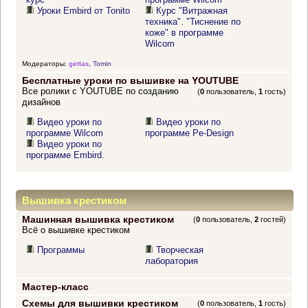
Уроки Embird от Tonito
Курс "Витражная
техника". "Тиснение по
коже" в программе
Wilcom
Модераторы:
gettas
,
Tomin
Бесплатные уроки по вышивке на YOUTUBE
Все ролики с YOUTUBE по созданию
(
0
пользователь,
1
гость)
дизайнов
Видео уроки по
Видео уроки по
программе Wilcom
программе Pe-Design
Видео уроки по
программе Embird.
Вышивка крестиком
Машинная вышивка крестиком
(
0
пользователь,
2
гостей)
Всё о вышивке крестиком
Программы
Творческая
лаборатория
Мастер-класс
Схемы для вышивки крестиком
(
0
пользователь,
1
гость)