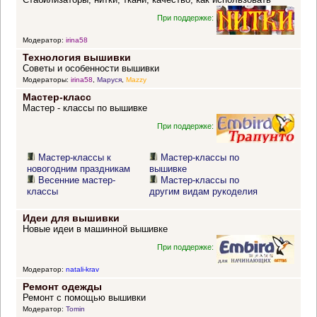
При поддержке:
Модератор:
irina58
Технология вышивки
Советы и особенности вышивки
Модераторы:
irina58
,
Маруся
,
Mazzy
Мастер-класс
Мастер - классы по вышивке
При поддержке:
Мастер-классы к
Мастер-классы по
новогодним праздникам
вышивке
Весенние мастер-
Мастер-классы по
классы
другим видам рукоделия
Идеи для вышивки
Новые идеи в машинной вышивке
При поддержке:
Модератор:
natali-krav
Ремонт одежды
Ремонт с помощью вышивки
Модератор:
Tomin