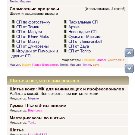
Tomin
,
Мирьям
Совместные процессы
(
0
пользователь,
2
гостей)
Шьем и вышиваем вместе
СП по фотостежку
Пасхальные СП
СП от Томин
Архив
СП от Маруси
Новогодние СП
СП от Юлии-Moks
Сумки от Мирьям
СП от Mazzy
СП от Лены-anibell
СП от Дмитревны
СП от Zaya
Игрушки от Пимошки и
СП от Tonito
другие СП
Модераторы:
Пимошка
,
anibell
,
Дмитревна
,
Маруся
,
Mazzy
,
Раиса Борисенко
,
Tomin
,
Мирьям
,
Tonito
,
zaya
Шитье и все, что с ним связано
Шитье кожи: МК для начинающих и профессионалов
Работа с кожей. Все секреты при шитье из кожи.
Модератор:
Мирьям
Сумки. Шьем & вышиваем
Модератор:
Борисова
Мастер-классы по шитью
Модератор:
Tonito
Шитье
Модератор:
Lud-Mila1312