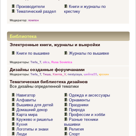
Производители
Книги и журналы по
Тематический раздел
крестику
Модератор:
помпон
Библиотека
Электронные книги, журналы и выкройки
Книги по вышивке
Журналы по вышивке
Модераторы:
Trefa_T
,
silica
,
Rusa Sovietica
Дизайны созданные форумчанами
Модераторы:
Trefa_T
,
Тиша
,
Xsenia_V
,
nestyzaya
,
шейла55
,
крохин
Тематическая библиотека дизайнов
Все дизайны определенной тематики
Навигатор
Одежда и аксессуары
Алфавиты
Орнаменты
Вышивка для детей
Праздники
Домашний декор
Природа
Карта мира
Профессии и хобби
Кружево и ришелье
Разные техники
Кухня
вышивки
Логотипы и знаки
Религия
Люди
Спорт