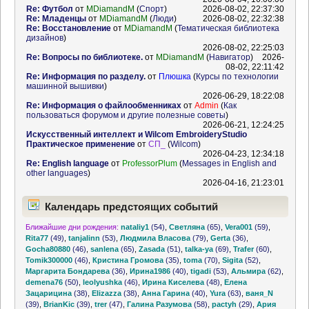
Re: Футбол
от
MDiamandM
(
Спорт
)
2026-08-02, 22:37:30
Re: Младенцы
от
MDiamandM
(
Люди
)
2026-08-02, 22:32:38
Re: Восстановление
от
MDiamandM
(
Тематическая библиотека
дизайнов
)
2026-08-02, 22:25:03
Re: Вопросы по библиотеке.
от
MDiamandM
(
Навигатор
)
2026-
08-02, 22:11:42
Re: Информация по разделу.
от
Плюшка
(
Курсы по технологии
машинной вышивки
)
2026-06-29, 18:22:08
Re: Информация о файлообменниках
от
Admin
(
Как
пользоваться форумом и другие полезные советы
)
2026-06-21, 12:24:25
Искусственный интеллект и Wilcom EmbroideryStudio
Практическое применение
от
СП_
(
Wilcom
)
2026-04-23, 12:34:18
Re: English language
от
ProfessorPlum
(
Messages in English and
other languages
)
2026-04-16, 21:23:01
Календарь предстоящих событий
Ближайшие дни рождения:
nataliy1
(54)
,
Светляна
(65)
,
Vera001
(59)
,
Rita77
(49)
,
tanjalinn
(53)
,
Людмила Власова
(79)
,
Gerta
(36)
,
Gocha80880
(46)
,
sanlena
(65)
,
Zasada
(51)
,
talka-ya
(69)
,
Trafer
(60)
,
Tomik300000
(46)
,
Кристина Громова
(35)
,
toma
(70)
,
Sigita
(52)
,
Маргарита Бондарева
(36)
,
Ирина1986
(40)
,
tigadi
(53)
,
Альмира
(62)
,
demena76
(50)
,
leolyushka
(46)
,
Ирина Киселева
(48)
,
Елена
Зацарицина
(38)
,
Elizazza
(38)
,
Анна Гарина
(40)
,
Yura
(63)
,
ваня_N
(39)
,
BrianKic
(39)
,
trer
(47)
,
Галина Разумова
(58)
,
pactyh
(29)
,
Ария