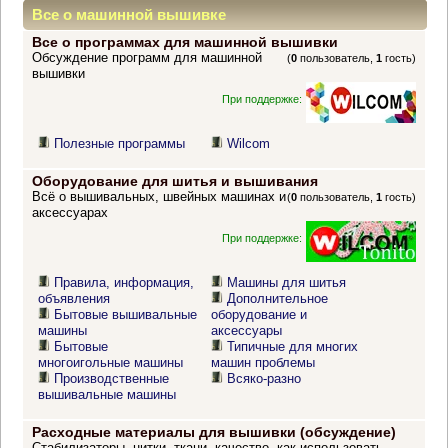
Все о машинной вышивке
Все о программах для машинной вышивки
Обсуждение программ для машинной
(
0
пользователь,
1
гость)
вышивки
При поддержке:
Полезные программы
Wilcom
Оборудование для шитья и вышивания
Всё о вышивальных, швейных машинах и
(
0
пользователь,
1
гость)
аксессуарах
При поддержке:
Правила, информация,
Машины для шитья
объявления
Дополнительное
Бытовые вышивальные
оборудование и
машины
аксессуары
Бытовые
Типичные для многих
многоигольные машины
машин проблемы
Производственные
Всяко-разно
вышивальные машины
Расходные материалы для вышивки (обсуждение)
Стабилизаторы, нитки, ткани, качество, как использовать