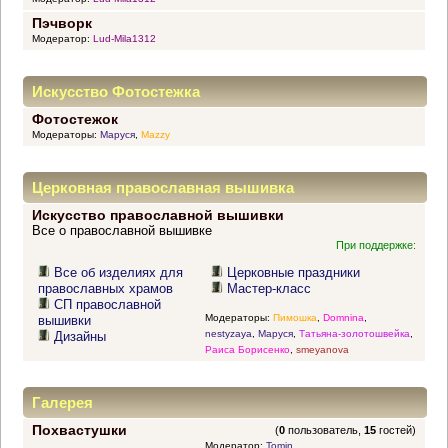
Пэчворк
Модератор:
Lud-Mila1312
Искусство Фотостежка
Фотостежок
Модераторы:
Маруся
,
Mazzy
Церковная православная вышивка
Искусство православной вышивки
Все о православной вышивке
При поддержке:
Все об изделиях для
Церковные праздники
православных храмов
Мастер-класс
СП православной
Модераторы:
Пимошка
,
Domnina
,
вышивки
nestyzaya
,
Маруся
,
Татьяна-золотошвейка
,
Дизайны
Раиса Борисенко
,
smeyanova
Галерея
Похвастушки
(
0
пользователь,
15
гостей)
Модератор:
Tomin