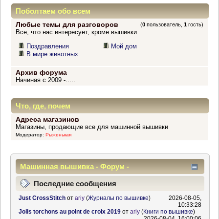
Поболтаем обо всем
Любые темы для разговоров
(
0
пользователь,
1
гость)
Все, что нас интересует, кроме вышивки
Поздравления
Мой дом
В мире животных
Архив форума
Начиная с 2009 -.....
Что, где, почем
Адреса магазинов
Магазины, продающие все для машинной вышивки
Модератор:
Рыженькая
Машинная вышивка - Форум -
Информационный центр
Последние сообщения
Just CrossStitch
от
ariy
(
Журналы по вышивке
)
2026-08-05,
10:33:28
Jolis torchons au point de croix 2019
от
ariy
(
Книги по вышивке
)
2026-08-04, 16:00:06