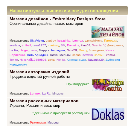
Наши виртуозы вышивки и все для воплощения
Магазин дизайнов - Embroidery Designs Store
прекрасных идей
Оригинальные дизайны наших мастеров
Модераторы:
UltraViolet
,
Lyubov
,
kuzashka
,
Lennox
,
yamschikova
,
Пимошка
,
svetlaia
,
anibell
,
tana1257
,
marimay
,
SM
,
Domnina
,
irina58
,
Xsenia_V
,
Дмитревна
,
La Ra
,
Helga
,
pavlu
,
Маруся
,
farmagina
,
Nata28
,
Mazzy
,
благодать
,
Раиса
Борисенко
,
Нить Ариадны
,
Tomin
,
Мирьям
,
sosna
,
svmmm
,
крохин
,
cemka
,
Tonito
,
Николай19850805
,
zaya
,
Nat-ka
,
СнежанаЦех
,
Tatyanka29
,
Дублерин
Кордурович
Магазин авторских изделий
Продажа изделий ручной работы
При поддержке:
Модераторы:
Lennox
,
La Ra
,
Мирьям
Магазин расходных материалов
Украина, Россия и весь мир
Здесь можно приобрести расходники:
Модераторы:
Рыженькая
,
Мирьям