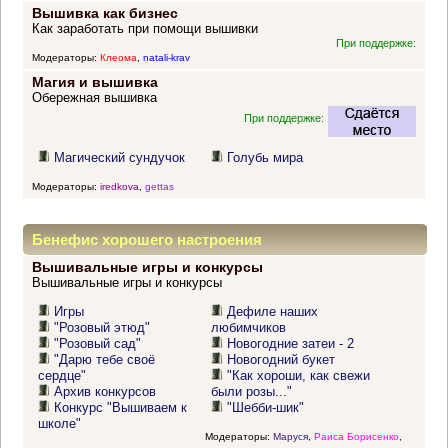
Вышивка как бизнес
Как заработать при помощи вышивки
При поддержке:
Модераторы:
Клеома
,
natali-krav
Магия и вышивка
Обережная вышивка
При поддержке:
Магический сундучок
Голубь мира
Модераторы:
iredkova
,
gettas
Бенефис хорошего настроения
Вышивальные игры и конкурсы
Вышивальные игры и конкурсы
Игры
Дефиле наших
"Розовый этюд"
любимчиков
"Розовый сад"
Новогодние затеи - 2
"Дарю тебе своё
Новогодний букет
сердце"
"Как хороши, как свежи
Архив конкурсов
были розы..."
Конкурс "Вышиваем к
"Шебби-шик"
школе"
Модераторы:
Маруся
,
Раиса Борисенко
,