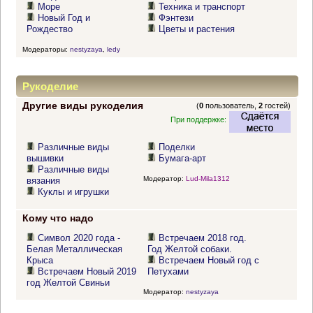
Море
Техника и транспорт
Новый Год и
Фэнтези
Рождество
Цветы и растения
Модераторы:
nestyzaya
,
ledy
Рукоделие
Другие виды рукоделия
(
0
пользователь,
2
гостей)
При поддержке:
Различные виды
Поделки
вышивки
Бумага-арт
Различные виды
Модератор:
Lud-Mila1312
вязания
Куклы и игрушки
Кому что надо
Символ 2020 года -
Встречаем 2018 год.
Белая Металлическая
Год Желтой собаки.
Крыса
Встречаем Новый год с
Встречаем Новый 2019
Петухами
год Желтой Свиньи
Модератор:
nestyzaya