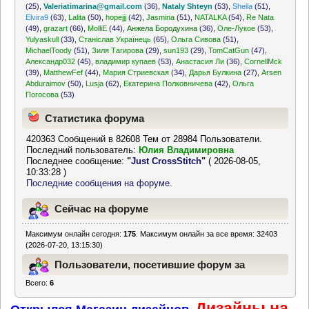
(25)
,
Valeriatimarina@gmail.com
(36)
,
Nataly Shteyn
(53)
,
Sheila
(51)
,
Elvira9
(63)
,
Lalita
(50)
,
hopejjj
(42)
,
Jasmina
(51)
,
NATALKA
(54)
,
Re Nata
(49)
,
grazart
(66)
,
MolliE
(44)
,
Анжела Бородухина
(36)
,
Оле-Лукое
(53)
,
Yulyaskull
(33)
,
Станіслав Українець
(65)
,
Ольга Сивова
(51)
,
MichaelToody
(51)
,
Зиля Тагирова
(29)
,
sun193
(29)
,
TomCatGun
(47)
,
Александр032
(45)
,
владимир купаев
(53)
,
Анастасия Ли
(36)
,
CornellMck
(39)
,
MatthewFef
(44)
,
Мария Стриевская
(34)
,
Дарья Булкина
(27)
,
Arsen
Abduraimov
(50)
,
Lusja
(62)
,
Екатерина Полковничева
(42)
,
Ольга
Погосова
(53)
Статистика форума
420363 Сообщений в 82608 Тем от 28984 Пользователи.
Последний пользователь:
Юлия Владимировна
Последнее сообщение:
"
Just CrossStitch
"
( 2026-08-05,
10:33:28 )
Последние сообщения на форуме.
Сейчас на форуме
Максимум онлайн сегодня:
175
. Максимум онлайн за все время: 32403
(2026-07-20, 13:15:30)
Пользователи, посетившие форум за
Всего:
6
последние 24 часа
Дизайны на