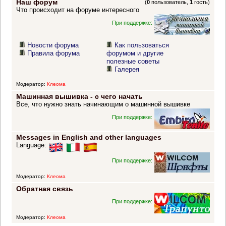
Наш форум
(
0
пользователь,
1
гость)
Что происходит на форуме интересного
При поддержке:
Новости форума
Как пользоваться
Правила форума
форумом и другие
полезные советы
Галерея
Модератор:
Клеома
Машинная вышивка - с чего начать
Все, что нужно знать начинающим о машинной вышивке
При поддержке:
Messages in English and other languages
Language:
При поддержке:
Модератор:
Клеома
Обратная связь
При поддержке:
Модератор:
Клеома