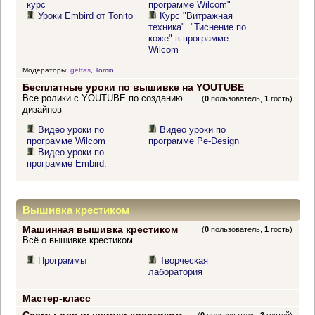
курс
программе Wilcom"
Уроки Embird от Tonito
Курс "Витражная
техника". "Тиснение по
коже" в программе
Wilcom
Модераторы:
gettas
,
Tomin
Бесплатные уроки по вышивке на YOUTUBE
Все ролики с YOUTUBE по созданию
(
0
пользователь,
1
гость)
дизайнов
Видео уроки по
Видео уроки по
программе Wilcom
программе Pe-Design
Видео уроки по
программе Embird.
Вышивка крестиком
Машинная вышивка крестиком
(
0
пользователь,
1
гость)
Всё о вышивке крестиком
Программы
Творческая
лаборатория
Мастер-класс