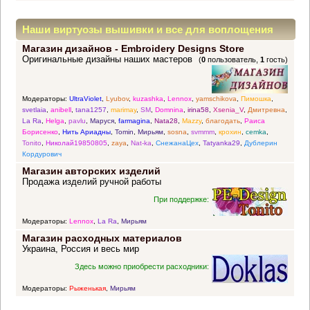
Наши виртуозы вышивки и все для воплощения
Магазин дизайнов - Embroidery Designs Store
прекрасных идей
Оригинальные дизайны наших мастеров
(
0
пользователь,
1
гость)
Модераторы:
UltraViolet
,
Lyubov
,
kuzashka
,
Lennox
,
yamschikova
,
Пимошка
,
svetlaia
,
anibell
,
tana1257
,
marimay
,
SM
,
Domnina
,
irina58
,
Xsenia_V
,
Дмитревна
,
La Ra
,
Helga
,
pavlu
,
Маруся
,
farmagina
,
Nata28
,
Mazzy
,
благодать
,
Раиса
Борисенко
,
Нить Ариадны
,
Tomin
,
Мирьям
,
sosna
,
svmmm
,
крохин
,
cemka
,
Tonito
,
Николай19850805
,
zaya
,
Nat-ka
,
СнежанаЦех
,
Tatyanka29
,
Дублерин
Кордурович
Магазин авторских изделий
Продажа изделий ручной работы
При поддержке:
Модераторы:
Lennox
,
La Ra
,
Мирьям
Магазин расходных материалов
Украина, Россия и весь мир
Здесь можно приобрести расходники:
Модераторы:
Рыженькая
,
Мирьям