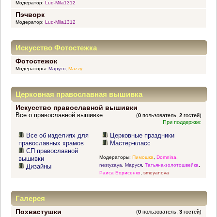
Модератор:
Lud-Mila1312
Пэчворк
Модератор:
Lud-Mila1312
Искусство Фотостежка
Фотостежок
Модераторы:
Маруся
,
Mazzy
Церковная православная вышивка
Искусство православной вышивки
Все о православной вышивке
(
0
пользователь,
2
гостей)
При поддержке:
Все об изделиях для
Церковные праздники
православных храмов
Мастер-класс
СП православной
Модераторы:
Пимошка
,
Domnina
,
вышивки
nestyzaya
,
Маруся
,
Татьяна-золотошвейка
,
Дизайны
Раиса Борисенко
,
smeyanova
Галерея
Похвастушки
(
0
пользователь,
3
гостей)