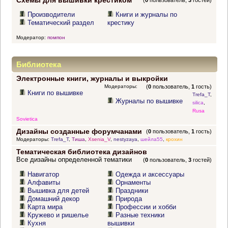
Схемы для вышивки крестиком
(
0
пользователь,
3
гостей)
Производители
Книги и журналы по
Тематический раздел
крестику
Модератор:
помпон
Библиотека
Электронные книги, журналы и выкройки
Модераторы:
(
0
пользователь,
1
гость)
Книги по вышивке
Trefa_T
,
Журналы по вышивке
silica
,
Rusa
Sovietica
Дизайны созданные форумчанами
(
0
пользователь,
1
гость)
Модераторы:
Trefa_T
,
Тиша
,
Xsenia_V
,
nestyzaya
,
шейла55
,
крохин
Тематическая библиотека дизайнов
Все дизайны определенной тематики
(
0
пользователь,
3
гостей)
Навигатор
Одежда и аксессуары
Алфавиты
Орнаменты
Вышивка для детей
Праздники
Домашний декор
Природа
Карта мира
Профессии и хобби
Кружево и ришелье
Разные техники
Кухня
вышивки