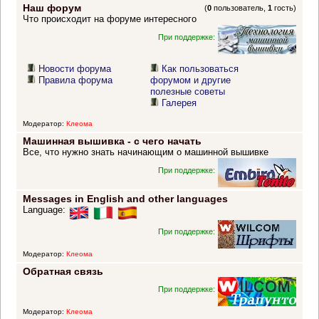
Наш форум
(
0
пользователь,
1
гость)
Что происходит на форуме интересного
При поддержке:
Новости форума
Как пользоваться
Правила форума
форумом и другие
полезные советы
Галерея
Модератор:
Клеома
Машинная вышивка - с чего начать
Все, что нужно знать начинающим о машинной вышивке
При поддержке:
Messages in English and other languages
Language:
При поддержке:
Модератор:
Клеома
Обратная связь
При поддержке:
Модератор:
Клеома