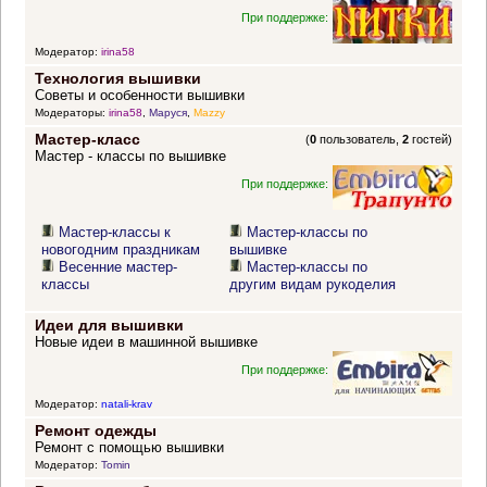
При поддержке:
Модератор:
irina58
Технология вышивки
Советы и особенности вышивки
Модераторы:
irina58
,
Маруся
,
Mazzy
Мастер-класс
(
0
пользователь,
2
гостей)
Мастер - классы по вышивке
При поддержке:
Мастер-классы к
Мастер-классы по
новогодним праздникам
вышивке
Весенние мастер-
Мастер-классы по
классы
другим видам рукоделия
Идеи для вышивки
Новые идеи в машинной вышивке
При поддержке:
Модератор:
natali-krav
Ремонт одежды
Ремонт с помощью вышивки
Модератор:
Tomin