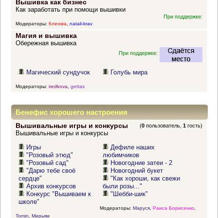
Вышивка как бизнес
Как заработать при помощи вышивки
При поддержке:
Модераторы:
Клеома
,
natali-krav
Магия и вышивка
Обережная вышивка
При поддержке:
Магический сундучок
Голубь мира
Модераторы:
iredkova
,
gettas
Бенефис хорошего настроения
Вышивальные игры и конкурсы
(
0
пользователь,
1
гость)
Вышивальные игры и конкурсы
Игры
Дефиле наших
"Розовый этюд"
любимчиков
"Розовый сад"
Новогодние затеи - 2
"Дарю тебе своё
Новогодний букет
сердце"
"Как хороши, как свежи
Архив конкурсов
были розы..."
Конкурс "Вышиваем к
"Шебби-шик"
школе"
Модераторы:
Маруся
,
Раиса Борисенко
,
Tomin
,
Мирьям