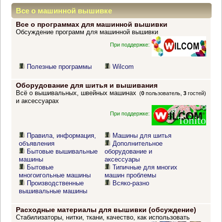
Все о машинной вышивке
Все о программах для машинной вышивки
Обсуждение программ для машинной вышивки
При поддержке:
Полезные программы
Wilcom
Оборудование для шитья и вышивания
Всё о вышивальных, швейных машинах
(
0
пользователь,
3
гостей)
и аксессуарах
При поддержке:
Правила, информация,
Машины для шитья
объявления
Дополнительное
Бытовые вышивальные
оборудование и
машины
аксессуары
Бытовые
Типичные для многих
многоигольные машины
машин проблемы
Производственные
Всяко-разно
вышивальные машины
Расходные материалы для вышивки (обсуждение)
Стабилизаторы, нитки, ткани, качество, как использовать