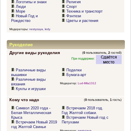
Логотипы и знаки
Религия
Люди
Спорт
Море
Техника и транспорт
Новый Год и
Фэнтези
Рождество
Цветы и растения
Модераторы:
nestyzaya
,
ledy
Рукоделие
Другие виды рукоделия
(
0
пользователь,
2
гостей)
При поддержке:
Различные виды
Поделки
вышивки
Бумага-арт
Различные виды
Модератор:
Lud-Mila1312
вязания
Куклы и игрушки
Кому что надо
(
0
пользователь,
1
гость)
Символ 2020 года -
Встречаем 2018 год.
Белая Металлическая
Год Желтой собаки.
Крыса
Встречаем Новый год с
Встречаем Новый 2019
Петухами
год Желтой Свиньи
Модератор:
nestyzaya