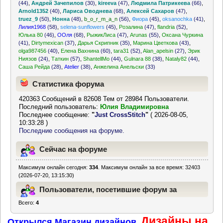
(44)
,
Андрей Зачепилов
(30)
,
kireeva
(47)
,
Людмила Патрикеева
(66)
,
Arnold1352
(40)
,
Лариса Оводнева
(68)
,
Алексей Сахаров
(47)
,
truez_9
(50)
,
Нонна
(48)
,
b_o_r_m_a_n
(56)
,
Фиора
(45)
,
oksanochka
(41)
,
Лилия1968
(58)
,
selena-sunflowers
(45)
,
Розалина
(47)
,
flandria
(52)
,
Юлька 80
(46)
,
ООля
(68)
,
РыжикЛиса
(47)
,
Arunas
(55)
,
Оксана Чуркина
(41)
,
Dirtymexican
(37)
,
Дарья Скрипник
(35)
,
Марина Цветкова
(43)
,
olga987456
(40)
,
Елена Вахнина
(60)
,
tara31
(52)
,
Alan_apelsin
(27)
,
Эрик
Ниязов
(24)
,
Таткин
(57)
,
ShantellMo
(44)
,
Gulnara 88
(38)
,
Nataly82
(44)
,
Саша Рейда
(28)
,
Atelier
(38)
,
Анжелина Анельски
(33)
Статистика форума
420363 Сообщений в 82608 Тем от 28984 Пользователи.
Последний пользователь:
Юлия Владимировна
Последнее сообщение:
"
Just CrossStitch
"
( 2026-08-05,
10:33:28 )
Последние сообщения на форуме.
Сейчас на форуме
Максимум онлайн сегодня:
334
. Максимум онлайн за все время: 32403
(2026-07-20, 13:15:30)
Пользователи, посетившие форум за
Всего:
4
последние 24 часа
Дизайны на
Открылся Магазин дизайнов.