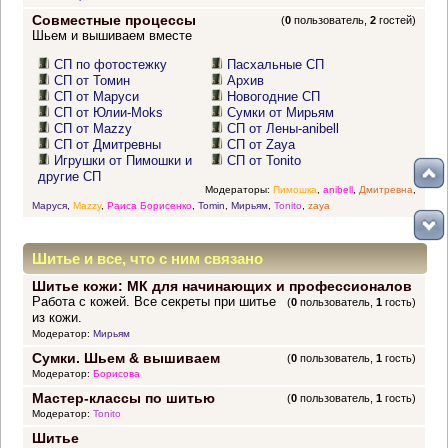
Совместные процессы
(
0
пользователь,
2
гостей)
Шьем и вышиваем вместе
СП по фотостежку
Пасхальные СП
СП от Томин
Архив
СП от Маруси
Новогодние СП
СП от Юлии-Moks
Сумки от Мирьям
СП от Mazzy
СП от Лены-anibell
СП от Дмитревны
СП от Zaya
Игрушки от Пимошки и
СП от Tonito
другие СП
Модераторы:
Пимошка
,
anibell
,
Дмитревна
,
Маруся
,
Mazzy
,
Раиса Борисенко
,
Tomin
,
Мирьям
,
Tonito
,
zaya
Шитье и все, что с ним связано
Шитье кожи: МК для начинающих и профессионалов
Работа с кожей. Все секреты при шитье
(
0
пользователь,
1
гость)
из кожи.
Модератор:
Мирьям
Сумки. Шьем & вышиваем
(
0
пользователь,
1
гость)
Модератор:
Борисова
Мастер-классы по шитью
(
0
пользователь,
1
гость)
Модератор:
Tonito
Шитье