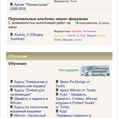
Модератор:
Tomin
Архив "Похвастушек"
2009-2016
Персональные альбомы наших форумчан
С возможностью выполнения работ на
(
0
пользователь,
1
гость)
заказ
Модераторы:
Клеома
,
Антонина
,
Xsenia_V (Oksana
Пимошка
,
Xsenia_V
,
listik
,
Маруся
,
Mazzy
,
Vushkan)
Tomin
,
Мирьям
,
cemka
Обучение
Обучение
При поддержке:
Курсы "Компьютер и
Уроки Pe-Design от
вышивальная машина"
Tonito
Курсы "Embird для
Уроки Wilcom от Tonito
начинающих"
Курс " Акварель.
Шрифты и надписи в
Трапунто. Стежка. Мягкая
Wilcom
игрушка в Embird Studio"
Курсы по технологии
от Tonito
машинной вышивки
Курс
Wilcom. Начальный
"Акварель+трапунто в