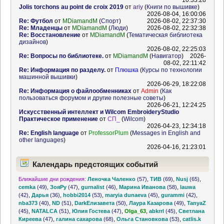
10:33:28
Jolis torchons au point de croix 2019
от
ariy
(
Книги по вышивке
)
2026-08-04, 16:00:06
Re: Футбол
от
MDiamandM
(
Спорт
)
2026-08-02, 22:37:30
Re: Младенцы
от
MDiamandM
(
Люди
)
2026-08-02, 22:32:38
Re: Восстановление
от
MDiamandM
(
Тематическая библиотека
дизайнов
)
2026-08-02, 22:25:03
Re: Вопросы по библиотеке.
от
MDiamandM
(
Навигатор
)
2026-
08-02, 22:11:42
Re: Информация по разделу.
от
Плюшка
(
Курсы по технологии
машинной вышивки
)
2026-06-29, 18:22:08
Re: Информация о файлообменниках
от
Admin
(
Как
пользоваться форумом и другие полезные советы
)
2026-06-21, 12:24:25
Искусственный интеллект и Wilcom EmbroideryStudio
Практическое применение
от
СП_
(
Wilcom
)
2026-04-23, 12:34:18
Re: English language
от
ProfessorPlum
(
Messages in English and
other languages
)
2026-04-16, 21:23:01
Календарь предстоящих событий
Ближайшие дни рождения:
Леночка Чаленко
(57)
,
ТИВ
(69)
,
Nusj
(65)
,
cemka
(49)
,
ЗояРу
(47)
,
gurnalist
(46)
,
Марина Иванова
(58)
,
lauwa
(42)
,
Дарья
(36)
,
hobbi2014
(53)
,
maryia dunaeva
(45)
,
gurammi
(42)
,
nba373
(40)
,
ND
(51)
,
DarkЕлизавета
(50)
,
Лаура Казарова
(49)
,
TanyaZ
(45)
,
NATALCA
(51)
,
Юлия Гостева
(47)
,
Olga_63
,
abkrrl
(45)
,
Светлана
Киреева
(47)
,
галина сахарова
(68)
,
Ольга Становкова
(53)
,
catlis.k