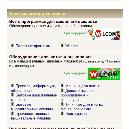
Все о машинной вышивке
Все о программах для машинной вышивки
Обсуждение программ для машинной вышивки
При поддержке:
Полезные программы
Wilcom
Оборудование для шитья и вышивания
Всё о вышивальных, швейных машинах
(
0
пользователь,
44
гостей)
и аксессуарах
При поддержке:
Правила, информация,
Машины для шитья
объявления
Дополнительное
Бытовые вышивальные
оборудование и
машины
аксессуары
Бытовые
Типичные для многих
многоигольные машины
машин проблемы
Производственные
Всяко-разно
вышивальные машины