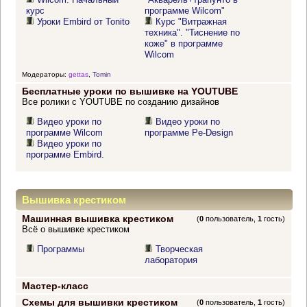
курс
программе Wilcom"
Уроки Embird от Tonito
Курс "Витражная
техника". "Тиснение по
коже" в программе
Wilcom
Модераторы:
gettas
,
Tomin
Бесплатные уроки по вышивке на YOUTUBE
Все ролики с YOUTUBE по созданию дизайнов
Видео уроки по
Видео уроки по
программе Wilcom
программе Pe-Design
Видео уроки по
программе Embird.
Вышивка крестиком
Машинная вышивка крестиком
(
0
пользователь,
1
гость)
Всё о вышивке крестиком
Программы
Творческая
лаборатория
Мастер-класс
Схемы для вышивки крестиком
(
0
пользователь,
1
гость)