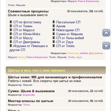
Модераторы:
Маруся
,
Раиса Борисенко
,
Tomin
,
Мирьям
Совместные процессы
(
0
пользователь,
111
гостей)
Шьем и вышиваем вместе
СП по фотостежку
Пасхальные СП
СП от Томин
Архив
СП от Маруси
Новогодние СП
СП от Юлии-Moks
Сумки от Мирьям
СП от Mazzy
СП от Лены-anibell
СП от Дмитревны
СП от Zaya
Игрушки от Пимошки и
СП от Tonito
другие СП
Модераторы:
Пимошка
,
anibell
,
Дмитревна
,
Маруся
,
Mazzy
,
Раиса Борисенко
,
Tomin
,
Мирьям
,
Tonito
,
zaya
Шитье и все, что с ним связано
Шитье кожи: МК для начинающих и профессионалов
Работа с кожей. Все секреты при шитье из кожи.
Модератор:
Мирьям
Сумки. Шьем & вышиваем
(
0
пользователь,
21
гостей)
Модератор:
Борисова
Мастер-классы по шитью
(
0
пользователь,
91
гостей)
Модератор:
Tonito
Шитье