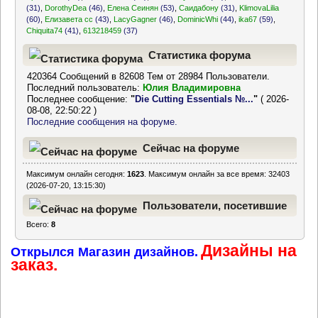
(31)
,
DorothyDea
(46)
,
Елена Сеинян
(53)
,
Саидабону
(31)
,
KlimovaLilia
(60)
,
Елизавета сс
(43)
,
LacyGagner
(46)
,
DominicWhi
(44)
,
ika67
(59)
,
Chiquita74
(41)
,
613218459
(37)
Статистика форума
420364 Сообщений в 82608 Тем от 28984 Пользователи.
Последний пользователь:
Юлия Владимировна
Последнее сообщение:
"
Die Cutting Essentials №...
"
( 2026-
08-08, 22:50:22 )
Последние сообщения на форуме.
Сейчас на форуме
Максимум онлайн сегодня:
1623
. Максимум онлайн за все время: 32403
(2026-07-20, 13:15:30)
Пользователи, посетившие
Всего:
8
форум за последние 24
Дизайны на
часа
Открылся Магазин дизайнов.
заказ.