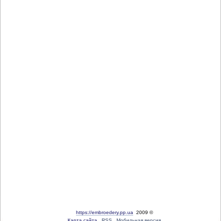
https://embroedery.pp.ua
2009 ©
Карта сайта
RSS
Мобильная версия