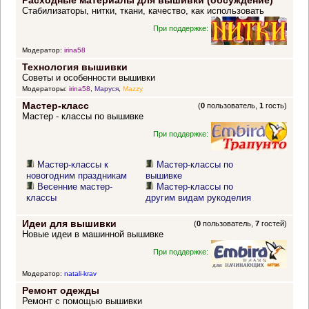
Расходные материалы для вышивки (обсуждение)
Стабилизаторы, нитки, ткани, качество, как использовать
При поддержке:
Модератор:
irina58
Технология вышивки
Советы и особенности вышивки
Модераторы:
irina58
,
Маруся
,
Mazzy
Мастер-класс
(
0
пользователь,
1
гость)
Мастер - классы по вышивке
При поддержке:
Мастер-классы к
Мастер-классы по
новогодним праздникам
вышивке
Весенние мастер-
Мастер-классы по
классы
другим видам рукоделия
Идеи для вышивки
(
0
пользователь,
7
гостей)
Новые идеи в машинной вышивке
При поддержке:
Модератор:
natali-krav
Ремонт одежды
Ремонт с помощью вышивки