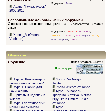
Модератор:
Tomin
Архив "Похвастушек"
2009-2016
Персональные альбомы наших форумчан
С возможностью выполнения работ на
(
0
пользователь,
2
гостей)
заказ
Модераторы:
Клеома
,
Антонина
,
Xsenia_V (Oksana
Пимошка
,
Xsenia_V
,
listik
,
Маруся
,
Mazzy
,
Vushkan)
Tomin
,
Мирьям
,
cemka
Обучение
Обучение
(
0
пользователь,
1
гость)
При поддержке:
Курсы "Компьютер и
Уроки Pe-Design от
вышивальная машина"
Tonito
Курсы "Embird для
Уроки Wilcom от Tonito
начинающих"
Курс " Акварель.
Шрифты и надписи в
Трапунто. Стежка. Мягкая
Wilcom
игрушка в Embird Studio"
Курсы по технологии
от Tonito
машинной вышивки
Курс
Wilcom. Начальный
"Акварель+трапунто в