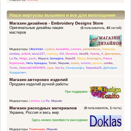
Наши виртуозы вышивки и все для воплощения
Магазин дизайнов - Embroidery Designs Store
прекрасных идей
Оригинальные дизайны наших
(
0
пользователь,
43
гостей)
мастеров
Модераторы:
UltraViolet
,
Lyubov
,
kuzashka
,
Lennox
,
yamschikova
,
Пимошка
,
svetlaia
,
anibell
,
tana1257
,
marimay
,
SM
,
Domnina
,
irina58
,
Xsenia_V
,
Дмитревна
,
La Ra
,
Helga
,
pavlu
,
Маруся
,
farmagina
,
Nata28
,
Mazzy
,
благодать
,
Раиса
Борисенко
,
Нить Ариадны
,
Tomin
,
Мирьям
,
sosna
,
svmmm
,
крохин
,
cemka
,
Tonito
,
Николай19850805
,
zaya
,
Nat-ka
,
СнежанаЦех
,
Tatyanka29
,
Дублерин
Кордурович
Магазин авторских изделий
Продажа изделий ручной работы
При поддержке:
Модераторы:
Lennox
,
La Ra
,
Мирьям
Магазин расходных материалов
(
0
пользователь,
1
гость)
Украина, Россия и весь мир
Здесь можно приобрести расходники:
Модераторы:
Рыженькая
,
Мирьям