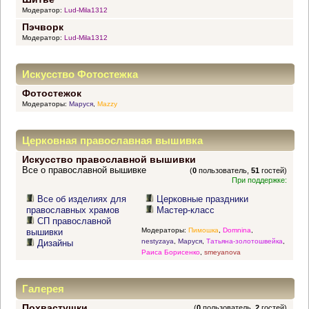
Модератор:
Lud-Mila1312
Пэчворк
Модератор:
Lud-Mila1312
Искусство Фотостежка
Фотостежок
Модераторы:
Маруся
,
Mazzy
Церковная православная вышивка
Искусство православной вышивки
Все о православной вышивке
(
0
пользователь,
51
гостей)
При поддержке:
Все об изделиях для
Церковные праздники
православных храмов
Мастер-класс
СП православной
Модераторы:
Пимошка
,
Domnina
,
вышивки
nestyzaya
,
Маруся
,
Татьяна-золотошвейка
,
Дизайны
Раиса Борисенко
,
smeyanova
Галерея
Похвастушки
(
0
пользователь,
2
гостей)