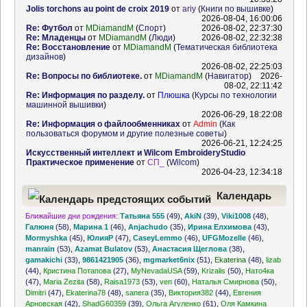
Jolis torchons au point de croix 2019
от
ariy
(
Книги по вышивке
)
2026-08-04, 16:00:06
Re: Футбол
от
MDiamandM
(
Спорт
)
2026-08-02, 22:37:30
Re: Младенцы
от
MDiamandM
(
Люди
)
2026-08-02, 22:32:38
Re: Восстановление
от
MDiamandM
(
Тематическая библиотека
дизайнов
)
2026-08-02, 22:25:03
Re: Вопросы по библиотеке.
от
MDiamandM
(
Навигатор
)
2026-
08-02, 22:11:42
Re: Информация по разделу.
от
Плюшка
(
Курсы по технологии
машинной вышивки
)
2026-06-29, 18:22:08
Re: Информация о файлообменниках
от
Admin
(
Как
пользоваться форумом и другие полезные советы
)
2026-06-21, 12:24:25
Искусственный интеллект и Wilcom EmbroideryStudio
Практическое применение
от
СП_
(
Wilcom
)
2026-04-23, 12:34:18
Календарь
Ближайшие дни рождения:
Татьяна 555
(49)
,
AkiN
(39)
,
Viki1008
(48)
,
предстоящих событий
Галюня
(58)
,
Марина 1
(46)
,
Anjachudo
(35)
,
Ирина Елхимова
(43)
,
Mormyshka
(45)
,
ЮлияР
(47)
,
CaseyLemmo
(46)
,
UFGMozelle
(46)
,
manrain
(53)
,
Azamat Bulatov
(53)
,
Анастасия Щеглова
(38)
,
gamakichi
(33)
,
9861421905
(36)
,
mgmarket6nix
(51)
,
Ekaterina
(48)
,
lizab
(44)
,
Кристина Потапова
(27)
,
MyNevadaUSA
(59)
,
Krizalis
(50)
,
Нато4ка
(47)
,
Maria Zezita
(58)
,
Raisa1973
(53)
,
ven
(60)
,
Наталья Смирнова
(50)
,
Dimitri
(47)
,
Ekaterina78
(48)
,
sanera
(35)
,
Виктория382
(44)
,
Евгения
Арновская
(42)
,
ShadG60359
(39)
,
Ольга Агуленко
(61)
,
Оля Камкина