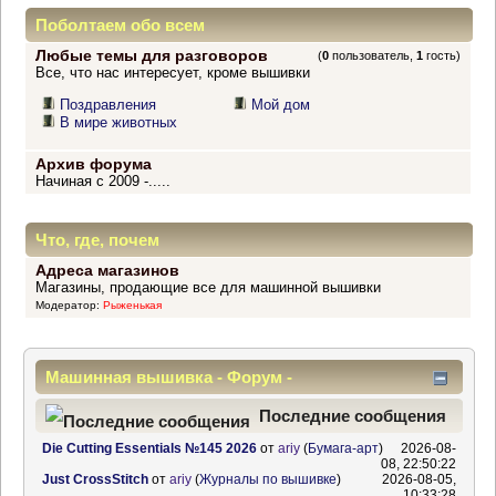
Поболтаем обо всем
Любые темы для разговоров
(
0
пользователь,
1
гость)
Все, что нас интересует, кроме вышивки
Поздравления
Мой дом
В мире животных
Архив форума
Начиная с 2009 -.....
Что, где, почем
Адреса магазинов
Магазины, продающие все для машинной вышивки
Модератор:
Рыженькая
Машинная вышивка - Форум -
Информационный центр
Последние сообщения
Die Cutting Essentials №145 2026
от
ariy
(
Бумага-арт
)
2026-08-
08, 22:50:22
Just CrossStitch
от
ariy
(
Журналы по вышивке
)
2026-08-05,
10:33:28