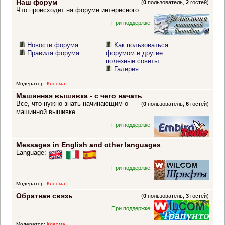
Наш форум
(
0
пользователь,
2
гостей)
Что происходит на форуме интересного
При поддержке:
Новости форума
Как пользоваться
Правила форума
форумом и другие
полезные советы
Галерея
Модератор:
Клеома
Машинная вышивка - с чего начать
Все, что нужно знать начинающим о
(
0
пользователь,
6
гостей)
машинной вышивке
При поддержке:
Messages in English and other languages
Language:
При поддержке:
Модератор:
Клеома
Обратная связь
(
0
пользователь,
3
гостей)
При поддержке:
Модератор:
Клеома