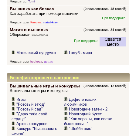
Модератор:
Tomin
Вышивка как бизнес
(
0
пользователь,
48
гостей)
Как заработать при помощи вышивки
При поддержке:
Модераторы:
Клеома
,
natali-krav
Магия и вышивка
(
0
пользователь,
34
гостей)
Обережная вышивка
При поддержке:
Магический сундучок
Голубь мира
Модераторы:
iredkova
,
gettas
Бенефис хорошего настроения
Вышивальные игры и конкурсы
(
0
пользователь,
12
гостей)
Вышивальные игры и конкурсы
Игры
Дефиле наших
"Розовый этюд"
любимчиков
"Розовый сад"
Новогодние затеи - 2
"Дарю тебе своё
Новогодний букет
сердце"
"Как хороши, как свежи
Архив конкурсов
были розы..."
Конкурс "Вышиваем к
"Шебби-шик"
школе"