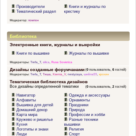
Производители
Книги и журналы по
Тематический раздел
крестику
Модератор:
помпон
Библиотека
Электронные книги, журналы и выкройки
Книги по вышивке
Журналы по вышивке
Модераторы:
Trefa_T
,
silica
,
Rusa Sovietica
Дизайны созданные форумчанами
(
0
пользователь,
6
гостей)
Модераторы:
Trefa_T
,
Тиша
,
Xsenia_V
,
nestyzaya
,
шейла55
,
крохин
Тематическая библиотека дизайнов
Все дизайны определенной тематики
(
0
пользователь,
2
гостей)
Навигатор
Одежда и аксессуары
Алфавиты
Орнаменты
Вышивка для детей
Праздники
Домашний декор
Природа
Карта мира
Профессии и хобби
Кружево и ришелье
Разные техники
Кухня
вышивки
Логотипы и знаки
Религия
Люди
Спорт