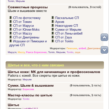
Tomin
,
Мирьям
Совместные процессы
(
0
пользователь,
3
гостей)
Шьем и вышиваем вместе
СП по фотостежку
Пасхальные СП
СП от Томин
Архив
СП от Маруси
Новогодние СП
СП от Юлии-Moks
Сумки от Мирьям
СП от Mazzy
СП от Лены-anibell
СП от Дмитревны
СП от Zaya
Игрушки от Пимошки и
СП от Tonito
другие СП
Модераторы:
Пимошка
,
anibell
,
Дмитревна
,
Маруся
,
Mazzy
,
Раиса Борисенко
,
Tomin
,
Мирьям
,
Tonito
,
zaya
Шитье и все, что с ним связано
Шитье кожи: МК для начинающих и профессионалов
Работа с кожей. Все секреты при шитье из кожи.
Модератор:
Мирьям
Сумки. Шьем & вышиваем
(
0
пользователь,
1
гость)
Модератор:
Борисова
Мастер-классы по шитью
(
0
пользователь,
1
гость)
Модератор:
Tonito
Шитье
Модератор:
Lud-Mila1312