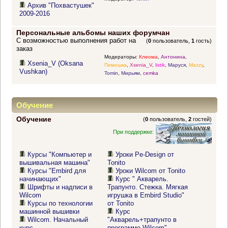
Архив "Похвастушек"
2009-2016
Персональные альбомы наших форумчан
С возможностью выполнения работ на
(
0
пользователь,
1
гость)
заказ
Модераторы:
Клеома
,
Антонина
,
Xsenia_V (Oksana
Пимошка
,
Xsenia_V
,
listik
,
Маруся
,
Mazzy
,
Vushkan)
Tomin
,
Мирьям
,
cemka
Обучение
Обучение
(
0
пользователь,
2
гостей)
При поддержке:
Курсы "Компьютер и
Уроки Pe-Design от
вышивальная машина"
Tonito
Курсы "Embird для
Уроки Wilcom от Tonito
начинающих"
Курс " Акварель.
Шрифты и надписи в
Трапунто. Стежка. Мягкая
Wilcom
игрушка в Embird Studio"
Курсы по технологии
от Tonito
машинной вышивки
Курс
Wilcom. Начальный
"Акварель+трапунто в
курс
программе Wilcom"