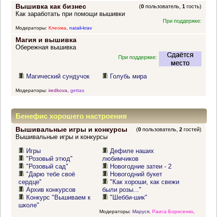
Вышивка как бизнес
(
0
пользователь,
1
гость)
Как заработать при помощи вышивки
При поддержке:
Модераторы:
Клеома
,
natali-krav
Магия и вышивка
Обережная вышивка
При поддержке:
Магический сундучок
Голубь мира
Модераторы:
iredkova
,
gettas
Бенефис хорошего настроения
Вышивальные игры и конкурсы
(
0
пользователь,
2
гостей)
Вышивальные игры и конкурсы
Игры
Дефиле наших
"Розовый этюд"
любимчиков
"Розовый сад"
Новогодние затеи - 2
"Дарю тебе своё
Новогодний букет
сердце"
"Как хороши, как свежи
Архив конкурсов
были розы..."
Конкурс "Вышиваем к
"Шебби-шик"
школе"
Модераторы:
Маруся
,
Раиса Борисенко
,