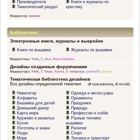
Производители
Книги и журналы по
Тематический раздел
крестику
Модератор:
помпон
Библиотека
Электронные книги, журналы и выкройки
Книги по вышивке
Журналы по вышивке
Модераторы:
Trefa_T
,
silica
,
Rusa Sovietica
Дизайны созданные форумчанами
Модераторы:
Trefa_T
,
Тиша
,
Xsenia_V
,
nestyzaya
,
шейла55
,
крохин
Тематическая библиотека дизайнов
Все дизайны определенной тематики
(
0
пользователь,
5
гостей)
Навигатор
Одежда и аксессуары
Алфавиты
Орнаменты
Вышивка для детей
Праздники
Домашний декор
Природа
Карта мира
Профессии и хобби
Кружево и ришелье
Разные техники
Кухня
вышивки
Логотипы и знаки
Религия
Люди
Спорт
Море
Техника и транспорт