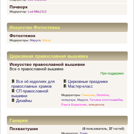
Пэчворк
Модератор:
Lud-Mila1312
Искусство Фотостежка
Фотостежок
Модераторы:
Маруся
,
Mazzy
Церковная православная вышивка
Искусство православной вышивки
Все о православной вышивке
При поддержке:
Все об изделиях для
Церковные праздники
православных храмов
Мастер-класс
СП православной
Модераторы:
Пимошка
,
Domnina
,
вышивки
nestyzaya
,
Маруся
,
Татьяна-золотошвейка
,
Дизайны
Раиса Борисенко
,
smeyanova
Галерея
Похвастушки
(
0
пользователь,
37
гостей)
Модератор:
Tomin