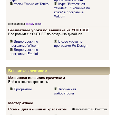
Уроки Embird от Tonito
Курс "Витражная
техника". "Тиснение по
коже" в программе
Wilcom
Модераторы:
gettas
,
Tomin
Бесплатные уроки по вышивке на YOUTUBE
Все ролики с YOUTUBE по созданию дизайнов
Видео уроки по
Видео уроки по
программе Wilcom
программе Pe-Design
Видео уроки по
программе Embird.
Вышивка крестиком
Машинная вышивка крестиком
Всё о вышивке крестиком
Программы
Творческая
лаборатория
Мастер-класс
Схемы для вышивки крестиком
(
0
пользователь,
2
гостей)