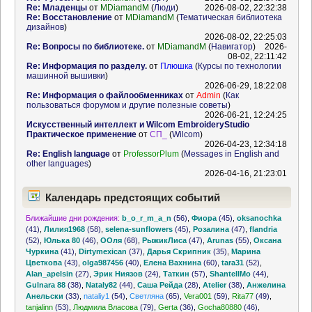
Re: Младенцы
от
MDiamandM
(
Люди
)
2026-08-02, 22:32:38
Re: Восстановление
от
MDiamandM
(
Тематическая библиотека
дизайнов
)
2026-08-02, 22:25:03
Re: Вопросы по библиотеке.
от
MDiamandM
(
Навигатор
)
2026-
08-02, 22:11:42
Re: Информация по разделу.
от
Плюшка
(
Курсы по технологии
машинной вышивки
)
2026-06-29, 18:22:08
Re: Информация о файлообменниках
от
Admin
(
Как
пользоваться форумом и другие полезные советы
)
2026-06-21, 12:24:25
Искусственный интеллект и Wilcom EmbroideryStudio
Практическое применение
от
СП_
(
Wilcom
)
2026-04-23, 12:34:18
Re: English language
от
ProfessorPlum
(
Messages in English and
other languages
)
2026-04-16, 21:23:01
Календарь предстоящих событий
Ближайшие дни рождения:
b_o_r_m_a_n
(56)
,
Фиора
(45)
,
oksanochka
(41)
,
Лилия1968
(58)
,
selena-sunflowers
(45)
,
Розалина
(47)
,
flandria
(52)
,
Юлька 80
(46)
,
ООля
(68)
,
РыжикЛиса
(47)
,
Arunas
(55)
,
Оксана
Чуркина
(41)
,
Dirtymexican
(37)
,
Дарья Скрипник
(35)
,
Марина
Цветкова
(43)
,
olga987456
(40)
,
Елена Вахнина
(60)
,
tara31
(52)
,
Alan_apelsin
(27)
,
Эрик Ниязов
(24)
,
Таткин
(57)
,
ShantellMo
(44)
,
Gulnara 88
(38)
,
Nataly82
(44)
,
Саша Рейда
(28)
,
Atelier
(38)
,
Анжелина
Анельски
(33)
,
nataliy1
(54)
,
Светляна
(65)
,
Vera001
(59)
,
Rita77
(49)
,
tanjalinn
(53)
,
Людмила Власова
(79)
,
Gerta
(36)
,
Gocha80880
(46)
,