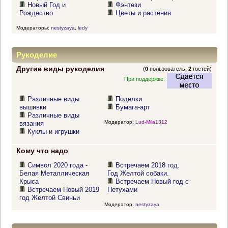
Новый Год и
Фэнтези
Рождество
Цветы и растения
Модераторы:
nestyzaya
,
ledy
Рукоделие
Другие виды рукоделия
(
0
пользователь,
2
гостей)
При поддержке:
Различные виды
Поделки
вышивки
Бумага-арт
Различные виды
Модератор:
Lud-Mila1312
вязания
Куклы и игрушки
Кому что надо
Символ 2020 года -
Встречаем 2018 год.
Белая Металлическая
Год Желтой собаки.
Крыса
Встречаем Новый год с
Встречаем Новый 2019
Петухами
год Желтой Свиньи
Модератор:
nestyzaya