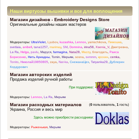
Наши виртуозы вышивки и все для воплощения
Магазин дизайнов - Embroidery Designs Store
прекрасных идей
Оригинальные дизайны наших мастеров
Модераторы:
UltraViolet
,
Lyubov
,
kuzashka
,
Lennox
,
yamschikova
,
Пимошка
,
svetlaia
,
anibell
,
tana1257
,
marimay
,
SM
,
Domnina
,
irina58
,
Xsenia_V
,
Дмитревна
,
La Ra
,
Helga
,
pavlu
,
Маруся
,
farmagina
,
Nata28
,
Mazzy
,
благодать
,
Раиса
Борисенко
,
Нить Ариадны
,
Tomin
,
Мирьям
,
sosna
,
svmmm
,
крохин
,
cemka
,
Tonito
,
Николай19850805
,
zaya
,
Nat-ka
,
СнежанаЦех
,
Tatyanka29
,
Дублерин
Кордурович
Магазин авторских изделий
Продажа изделий ручной работы
При поддержке:
Модераторы:
Lennox
,
La Ra
,
Мирьям
Магазин расходных материалов
(
0
пользователь,
1
гость)
Украина, Россия и весь мир
Здесь можно приобрести расходники:
Модераторы:
Рыженькая
,
Мирьям