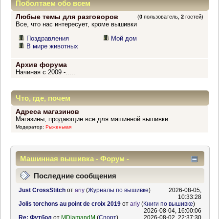
Поболтаем обо всем
Любые темы для разговоров
(
0
пользователь,
2
гостей)
Все, что нас интересует, кроме вышивки
Поздравления
Мой дом
В мире животных
Архив форума
Начиная с 2009 -.....
Что, где, почем
Адреса магазинов
Магазины, продающие все для машинной вышивки
Модератор:
Рыженькая
Машинная вышивка - Форум -
Информационный центр
Последние сообщения
Just CrossStitch
от
ariy
(
Журналы по вышивке
)
2026-08-05,
10:33:28
Jolis torchons au point de croix 2019
от
ariy
(
Книги по вышивке
)
2026-08-04, 16:00:06
Re: Футбол
от
MDiamandM
(
Спорт
)
2026-08-02, 22:37:30