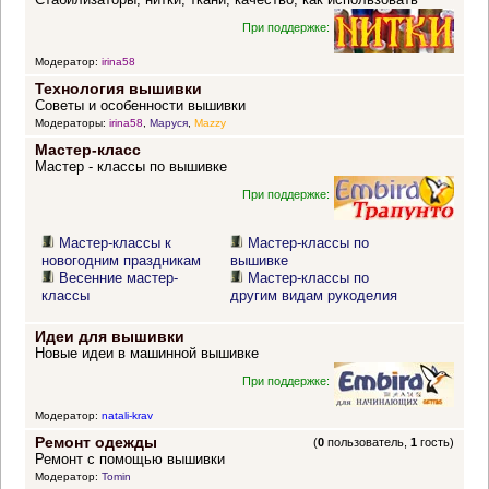
При поддержке:
Модератор:
irina58
Технология вышивки
Советы и особенности вышивки
Модераторы:
irina58
,
Маруся
,
Mazzy
Мастер-класс
Мастер - классы по вышивке
При поддержке:
Мастер-классы к
Мастер-классы по
новогодним праздникам
вышивке
Весенние мастер-
Мастер-классы по
классы
другим видам рукоделия
Идеи для вышивки
Новые идеи в машинной вышивке
При поддержке:
Модератор:
natali-krav
Ремонт одежды
(
0
пользователь,
1
гость)
Ремонт с помощью вышивки
Модератор:
Tomin