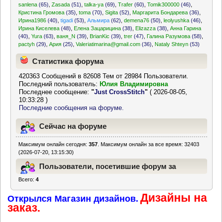
sanlena
(65)
,
Zasada
(51)
,
talka-ya
(69)
,
Trafer
(60)
,
Tomik300000
(46)
,
Кристина Громова
(35)
,
toma
(70)
,
Sigita
(52)
,
Маргарита Бондарева
(36)
,
Ирина1986
(40)
,
tigadi
(53)
,
Альмира
(62)
,
demena76
(50)
,
leolyushka
(46)
,
Ирина Киселева
(48)
,
Елена Зацарицина
(38)
,
Elizazza
(38)
,
Анна Гарина
(40)
,
Yura
(63)
,
ваня_N
(39)
,
BrianKic
(39)
,
trer
(47)
,
Галина Разумова
(58)
,
pactyh
(29)
,
Ария
(25)
,
Valeriatimarina@gmail.com
(36)
,
Nataly Shteyn
(53)
Статистика форума
420363 Сообщений в 82608 Тем от 28984 Пользователи.
Последний пользователь:
Юлия Владимировна
Последнее сообщение:
"
Just CrossStitch
"
( 2026-08-05,
10:33:28 )
Последние сообщения на форуме.
Сейчас на форуме
Максимум онлайн сегодня:
357
. Максимум онлайн за все время: 32403
(2026-07-20, 13:15:30)
Пользователи, посетившие форум за
Всего:
4
последние 24 часа
Дизайны на
Открылся Магазин дизайнов.
заказ.