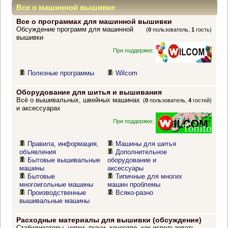
Все о машинной вышивке
Все о программах для машинной вышивки
Обсуждение программ для машинной
(
0
пользователь,
1
гость)
вышивки
При поддержке:
Полезные программы
Wilcom
Оборудование для шитья и вышивания
Всё о вышивальных, швейных машинах
(
0
пользователь,
4
гостей)
и аксессуарах
При поддержке:
Правила, информация,
Машины для шитья
объявления
Дополнительное
Бытовые вышивальные
оборудование и
машины
аксессуары
Бытовые
Типичные для многих
многоигольные машины
машин проблемы
Производственные
Всяко-разно
вышивальные машины
Расходные материалы для вышивки (обсуждение)
Стабилизаторы, нитки, ткани, качество, как использовать