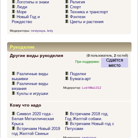
Логотипы и знаки
Религия
Люди
Спорт
Море
Техника и транспорт
Новый Год и
Фэнтези
Рождество
Цветы и растения
Модераторы:
nestyzaya
,
ledy
Рукоделие
Другие виды рукоделия
(
0
пользователь,
2
гостей)
При поддержке:
Различные виды
Поделки
вышивки
Бумага-арт
Различные виды
Модератор:
Lud-Mila1312
вязания
Куклы и игрушки
Кому что надо
Символ 2020 года -
Встречаем 2018 год.
Белая Металлическая
Год Желтой собаки.
Крыса
Встречаем Новый год с
Встречаем Новый 2019
Петухами
год Желтой Свиньи
Модератор:
nestyzaya