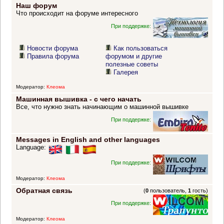
Наш форум
Что происходит на форуме интересного
При поддержке:
Новости форума
Как пользоваться
Правила форума
форумом и другие
полезные советы
Галерея
Модератор:
Клеома
Машинная вышивка - с чего начать
Все, что нужно знать начинающим о машинной вышивке
При поддержке:
Messages in English and other languages
Language:
При поддержке:
Модератор:
Клеома
Обратная связь
(
0
пользователь,
1
гость)
При поддержке:
Модератор:
Клеома