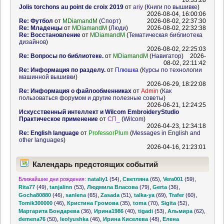
10:33:28
Jolis torchons au point de croix 2019
от
ariy
(
Книги по вышивке
)
2026-08-04, 16:00:06
Re: Футбол
от
MDiamandM
(
Спорт
)
2026-08-02, 22:37:30
Re: Младенцы
от
MDiamandM
(
Люди
)
2026-08-02, 22:32:38
Re: Восстановление
от
MDiamandM
(
Тематическая библиотека
дизайнов
)
2026-08-02, 22:25:03
Re: Вопросы по библиотеке.
от
MDiamandM
(
Навигатор
)
2026-
08-02, 22:11:42
Re: Информация по разделу.
от
Плюшка
(
Курсы по технологии
машинной вышивки
)
2026-06-29, 18:22:08
Re: Информация о файлообменниках
от
Admin
(
Как
пользоваться форумом и другие полезные советы
)
2026-06-21, 12:24:25
Искусственный интеллект и Wilcom EmbroideryStudio
Практическое применение
от
СП_
(
Wilcom
)
2026-04-23, 12:34:18
Re: English language
от
ProfessorPlum
(
Messages in English and
other languages
)
2026-04-16, 21:23:01
Календарь предстоящих событий
Ближайшие дни рождения:
nataliy1
(54)
,
Светляна
(65)
,
Vera001
(59)
,
Rita77
(49)
,
tanjalinn
(53)
,
Людмила Власова
(79)
,
Gerta
(36)
,
Gocha80880
(46)
,
sanlena
(65)
,
Zasada
(51)
,
talka-ya
(69)
,
Trafer
(60)
,
Tomik300000
(46)
,
Кристина Громова
(35)
,
toma
(70)
,
Sigita
(52)
,
Маргарита Бондарева
(36)
,
Ирина1986
(40)
,
tigadi
(53)
,
Альмира
(62)
,
demena76
(50)
,
leolyushka
(46)
,
Ирина Киселева
(48)
,
Елена