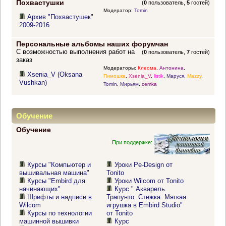
Похвастушки
(
0
пользователь,
5
гостей)
Модератор:
Tomin
Архив "Похвастушек"
2009-2016
Персональные альбомы наших форумчан
С возможностью выполнения работ на
(
0
пользователь,
7
гостей)
заказ
Модераторы:
Клеома
,
Антонина
,
Xsenia_V (Oksana
Пимошка
,
Xsenia_V
,
listik
,
Маруся
,
Mazzy
,
Vushkan)
Tomin
,
Мирьям
,
cemka
Обучение
Обучение
При поддержке:
Курсы "Компьютер и
Уроки Pe-Design от
вышивальная машина"
Tonito
Курсы "Embird для
Уроки Wilcom от Tonito
начинающих"
Курс " Акварель.
Шрифты и надписи в
Трапунто. Стежка. Мягкая
Wilcom
игрушка в Embird Studio"
Курсы по технологии
от Tonito
машинной вышивки
Курс