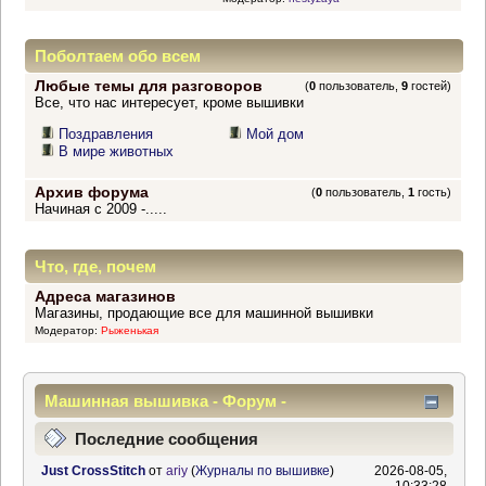
Поболтаем обо всем
Любые темы для разговоров
(
0
пользователь,
9
гостей)
Все, что нас интересует, кроме вышивки
Поздравления
Мой дом
В мире животных
Архив форума
(
0
пользователь,
1
гость)
Начиная с 2009 -.....
Что, где, почем
Адреса магазинов
Магазины, продающие все для машинной вышивки
Модератор:
Рыженькая
Машинная вышивка - Форум -
Информационный центр
Последние сообщения
Just CrossStitch
от
ariy
(
Журналы по вышивке
)
2026-08-05,