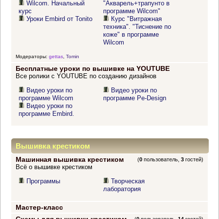
Wilcom. Начальный
"Акварель+трапунто в
курс
программе Wilcom"
Уроки Embird от Tonito
Курс "Витражная
техника". "Тиснение по
коже" в программе
Wilcom
Модераторы:
gettas
,
Tomin
Бесплатные уроки по вышивке на YOUTUBE
Все ролики с YOUTUBE по созданию дизайнов
Видео уроки по
Видео уроки по
программе Wilcom
программе Pe-Design
Видео уроки по
программе Embird.
Вышивка крестиком
Машинная вышивка крестиком
(
0
пользователь,
3
гостей)
Всё о вышивке крестиком
Программы
Творческая
лаборатория
Мастер-класс