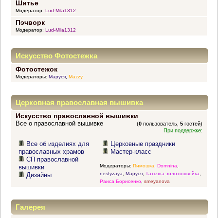
Шитье
Модератор:
Lud-Mila1312
Пэчворк
Модератор:
Lud-Mila1312
Искусство Фотостежка
Фотостежок
Модераторы:
Маруся
,
Mazzy
Церковная православная вышивка
Искусство православной вышивки
Все о православной вышивке
(
0
пользователь,
5
гостей)
При поддержке:
Все об изделиях для
Церковные праздники
православных храмов
Мастер-класс
СП православной
Модераторы:
Пимошка
,
Domnina
,
вышивки
nestyzaya
,
Маруся
,
Татьяна-золотошвейка
,
Дизайны
Раиса Борисенко
,
smeyanova
Галерея