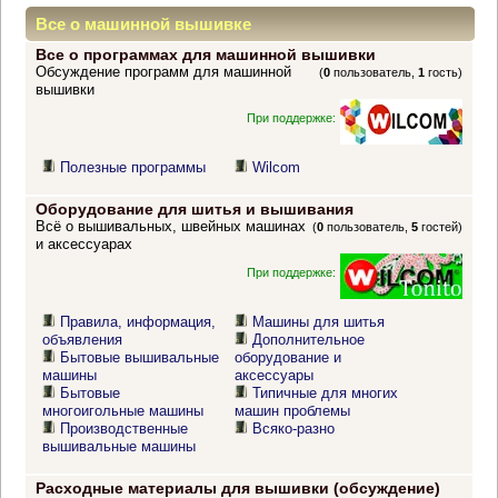
Все о машинной вышивке
Все о программах для машинной вышивки
Обсуждение программ для машинной
(
0
пользователь,
1
гость)
вышивки
При поддержке:
Полезные программы
Wilcom
Оборудование для шитья и вышивания
Всё о вышивальных, швейных машинах
(
0
пользователь,
5
гостей)
и аксессуарах
При поддержке:
Правила, информация,
Машины для шитья
объявления
Дополнительное
Бытовые вышивальные
оборудование и
машины
аксессуары
Бытовые
Типичные для многих
многоигольные машины
машин проблемы
Производственные
Всяко-разно
вышивальные машины
Расходные материалы для вышивки (обсуждение)