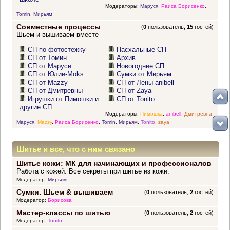
Модераторы:
Маруся
,
Раиса Борисенко
,
Tomin
,
Мирьям
Совместные процессы
(
0
пользователь,
15
гостей)
Шьем и вышиваем вместе
СП по фотостежку
Пасхальные СП
СП от Томин
Архив
СП от Маруси
Новогодние СП
СП от Юлии-Moks
Сумки от Мирьям
СП от Mazzy
СП от Лены-anibell
СП от Дмитревны
СП от Zaya
Игрушки от Пимошки и
СП от Tonito
другие СП
Модераторы:
Пимошка
,
anibell
,
Дмитревна
,
Маруся
,
Mazzy
,
Раиса Борисенко
,
Tomin
,
Мирьям
,
Tonito
,
zaya
Шитье и все, что с ним связано
Шитье кожи: МК для начинающих и профессионалов
Работа с кожей. Все секреты при шитье из кожи.
Модератор:
Мирьям
Сумки. Шьем & вышиваем
(
0
пользователь,
2
гостей)
Модератор:
Борисова
Мастер-классы по шитью
(
0
пользователь,
2
гостей)
Модератор:
Tonito