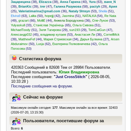
Зацарицина
(38)
,
Elizazza
(38)
,
Анна Гарина
(40)
,
Yura
(63)
,
ваня_N
(39)
,
BrianKic
(39)
,
trer
(47)
,
Галина Разумова
(58)
,
pactyh
(29)
,
Ария
(25)
,
Valeriatimarina@gmail.com
(36)
,
Nataly Shteyn
(53)
,
Sheila
(51)
,
Elvira9
(63)
,
Lalita
(50)
,
hopejjj
(42)
,
Jasmina
(51)
,
NATALKA
(54)
,
Re Nata
(49)
,
grazart
(66)
,
MolliE
(44)
,
Анжела Бородухина
(36)
,
Оле-Лукое
(53)
,
Yulyaskull
(33)
,
Станіслав Українець
(65)
,
Ольга Сивова
(51)
,
MichaelToody
(51)
,
Зиля Тагирова
(29)
,
sun193
(29)
,
TomCatGun
(47)
,
Александр032
(45)
,
владимир купаев
(53)
,
Анастасия Ли
(36)
,
CornellMck
(39)
,
MatthewFef
(44)
,
Мария Стриевская
(34)
,
Дарья Булкина
(27)
,
Arsen
Abduraimov
(50)
,
Lusja
(62)
,
Екатерина Полковничева
(42)
,
Ольга
Погосова
(53)
Статистика форума
420363 Сообщений в 82608 Тем от 28984 Пользователи.
Последний пользователь:
Юлия Владимировна
Последнее сообщение:
"
Just CrossStitch
"
( 2026-08-05,
10:33:28 )
Последние сообщения на форуме.
Сейчас на форуме
Максимум онлайн сегодня:
177
. Максимум онлайн за все время: 32403
(2026-07-20, 13:15:30)
Пользователи, посетившие форум за
Всего:
6
последние 24 часа