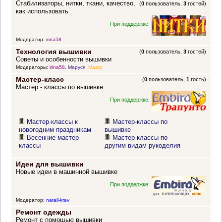
Стабилизаторы, нитки, ткани, качество,
(
0
пользователь,
3
гостей)
как использовать
При поддержке:
Модератор:
irina58
Технология вышивки
(
0
пользователь,
3
гостей)
Советы и особенности вышивки
Модераторы:
irina58
,
Маруся
,
Mazzy
Мастер-класс
(
0
пользователь,
1
гость)
Мастер - классы по вышивке
При поддержке:
Мастер-классы к
Мастер-классы по
новогодним праздникам
вышивке
Весенние мастер-
Мастер-классы по
классы
другим видам рукоделия
Идеи для вышивки
Новые идеи в машинной вышивке
При поддержке:
Модератор:
natali-krav
Ремонт одежды
Ремонт с помощью вышивки