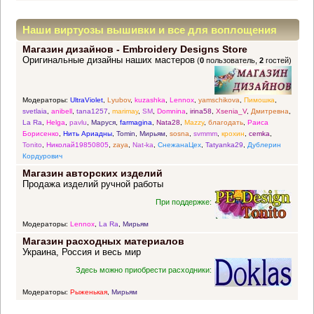
Наши виртуозы вышивки и все для воплощения
Магазин дизайнов - Embroidery Designs Store
прекрасных идей
Оригинальные дизайны наших мастеров
(
0
пользователь,
2
гостей)
Модераторы:
UltraViolet
,
Lyubov
,
kuzashka
,
Lennox
,
yamschikova
,
Пимошка
,
svetlaia
,
anibell
,
tana1257
,
marimay
,
SM
,
Domnina
,
irina58
,
Xsenia_V
,
Дмитревна
,
La Ra
,
Helga
,
pavlu
,
Маруся
,
farmagina
,
Nata28
,
Mazzy
,
благодать
,
Раиса
Борисенко
,
Нить Ариадны
,
Tomin
,
Мирьям
,
sosna
,
svmmm
,
крохин
,
cemka
,
Tonito
,
Николай19850805
,
zaya
,
Nat-ka
,
СнежанаЦех
,
Tatyanka29
,
Дублерин
Кордурович
Магазин авторских изделий
Продажа изделий ручной работы
При поддержке:
Модераторы:
Lennox
,
La Ra
,
Мирьям
Магазин расходных материалов
Украина, Россия и весь мир
Здесь можно приобрести расходники:
Модераторы:
Рыженькая
,
Мирьям