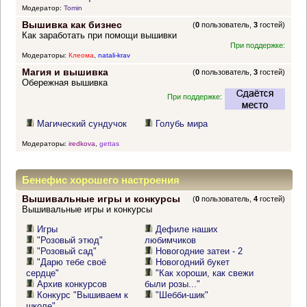
Модератор:
Tomin
Вышивка как бизнес
(
0
пользователь,
3
гостей)
Как заработать при помощи вышивки
При поддержке:
Модераторы:
Клеома
,
natali-krav
Магия и вышивка
(
0
пользователь,
3
гостей)
Обережная вышивка
При поддержке:
Магический сундучок
Голубь мира
Модераторы:
iredkova
,
gettas
Бенефис хорошего настроения
Вышивальные игры и конкурсы
(
0
пользователь,
4
гостей)
Вышивальные игры и конкурсы
Игры
Дефиле наших
"Розовый этюд"
любимчиков
"Розовый сад"
Новогодние затеи - 2
"Дарю тебе своё
Новогодний букет
сердце"
"Как хороши, как свежи
Архив конкурсов
были розы..."
Конкурс "Вышиваем к
"Шебби-шик"
школе"