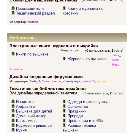
Схемы для вышивки крестиком
(
0
пользователь,
14
гостей)
Производители
Книги и журналы по
Тематический раздел
крестику
Модератор:
помпон
Библиотека
Электронные книги, журналы и выкройки
Модераторы:
(
0
пользователь,
1
гость)
Книги по вышивке
Trefa_T
,
Журналы по вышивке
silica
,
Rusa
Sovietica
Дизайны созданные форумчанами
Модераторы:
Trefa_T
,
Тиша
,
Xsenia_V
,
nestyzaya
,
шейла55
,
крохин
Тематическая библиотека дизайнов
Все дизайны определенной тематики
(
0
пользователь,
2
гостей)
Навигатор
Одежда и аксессуары
Алфавиты
Орнаменты
Вышивка для детей
Праздники
Домашний декор
Природа
Карта мира
Профессии и хобби
Кружево и ришелье
Разные техники
Кухня
вышивки