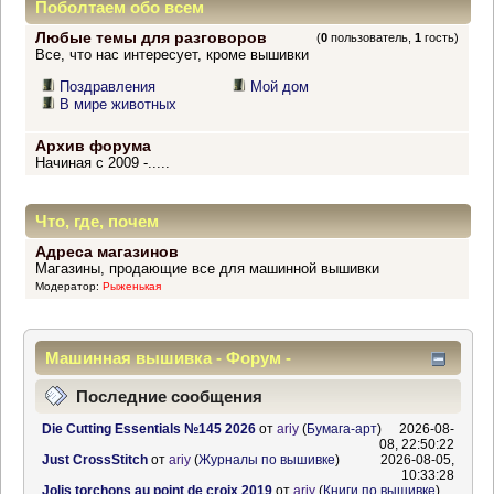
Поболтаем обо всем
Любые темы для разговоров
(
0
пользователь,
1
гость)
Все, что нас интересует, кроме вышивки
Поздравления
Мой дом
В мире животных
Архив форума
Начиная с 2009 -.....
Что, где, почем
Адреса магазинов
Магазины, продающие все для машинной вышивки
Модератор:
Рыженькая
Машинная вышивка - Форум -
Информационный центр
Последние сообщения
Die Cutting Essentials №145 2026
от
ariy
(
Бумага-арт
)
2026-08-
08, 22:50:22
Just CrossStitch
от
ariy
(
Журналы по вышивке
)
2026-08-05,
10:33:28
Jolis torchons au point de croix 2019
от
ariy
(
Книги по вышивке
)