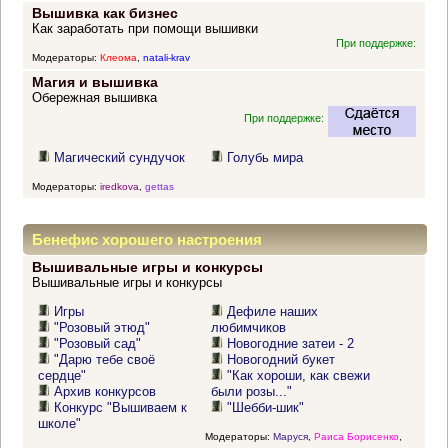
Вышивка как бизнес
Как заработать при помощи вышивки
При поддержке:
Модераторы:
Клеома
,
natali-krav
Магия и вышивка
Обережная вышивка
При поддержке:
Магический сундучок
Голубь мира
Модераторы:
iredkova
,
gettas
Бенефис хорошего настроения
Вышивальные игры и конкурсы
Вышивальные игры и конкурсы
Игры
Дефиле наших
"Розовый этюд"
любимчиков
"Розовый сад"
Новогодние затеи - 2
"Дарю тебе своё
Новогодний букет
сердце"
"Как хороши, как свежи
Архив конкурсов
были розы..."
Конкурс "Вышиваем к
"Шебби-шик"
школе"
Модераторы:
Маруся
,
Раиса Борисенко
,