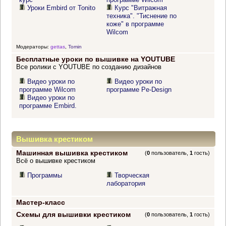
Уроки Embird от Tonito
Курс "Витражная
техника". "Тиснение по
коже" в программе
Wilcom
Модераторы:
gettas
,
Tomin
Бесплатные уроки по вышивке на YOUTUBE
Все ролики с YOUTUBE по созданию дизайнов
Видео уроки по
Видео уроки по
программе Wilcom
программе Pe-Design
Видео уроки по
программе Embird.
Вышивка крестиком
Машинная вышивка крестиком
(
0
пользователь,
1
гость)
Всё о вышивке крестиком
Программы
Творческая
лаборатория
Мастер-класс
Схемы для вышивки крестиком
(
0
пользователь,
1
гость)