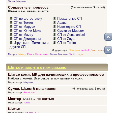
Tomin
,
Мирьям
Совместные процессы
(
0
пользователь,
3
гостей)
Шьем и вышиваем вместе
СП по фотостежку
Пасхальные СП
СП от Томин
Архив
СП от Маруси
Новогодние СП
СП от Юлии-Moks
Сумки от Мирьям
СП от Mazzy
СП от Лены-anibell
СП от Дмитревны
СП от Zaya
Игрушки от Пимошки и
СП от Tonito
другие СП
Модераторы:
Пимошка
,
anibell
,
Дмитревна
,
Маруся
,
Mazzy
,
Раиса Борисенко
,
Tomin
,
Мирьям
,
Tonito
,
zaya
Шитье и все, что с ним связано
Шитье кожи: МК для начинающих и профессионалов
Работа с кожей. Все секреты при шитье из кожи.
Модератор:
Мирьям
Сумки. Шьем & вышиваем
(
0
пользователь,
1
гость)
Модератор:
Борисова
Мастер-классы по шитью
Модератор:
Tonito
Шитье
Модератор:
Lud-Mila1312