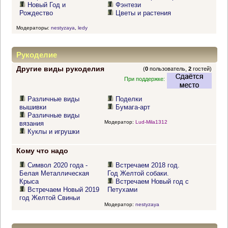
Новый Год и
Фэнтези
Рождество
Цветы и растения
Модераторы:
nestyzaya
,
ledy
Рукоделие
Другие виды рукоделия
(
0
пользователь,
2
гостей)
При поддержке:
Различные виды
Поделки
вышивки
Бумага-арт
Различные виды
Модератор:
Lud-Mila1312
вязания
Куклы и игрушки
Кому что надо
Символ 2020 года -
Встречаем 2018 год.
Белая Металлическая
Год Желтой собаки.
Крыса
Встречаем Новый год с
Встречаем Новый 2019
Петухами
год Желтой Свиньи
Модератор:
nestyzaya