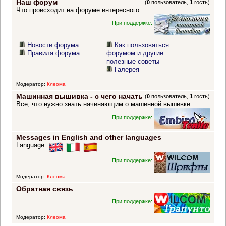
Наш форум
(
0
пользователь,
1
гость)
Что происходит на форуме интересного
При поддержке:
Новости форума
Как пользоваться
Правила форума
форумом и другие
полезные советы
Галерея
Модератор:
Клеома
Машинная вышивка - с чего начать
(
0
пользователь,
1
гость)
Все, что нужно знать начинающим о машинной вышивке
При поддержке:
Messages in English and other languages
Language:
При поддержке:
Модератор:
Клеома
Обратная связь
При поддержке:
Модератор:
Клеома