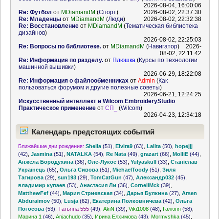
2026-08-04, 16:00:06
Re: Футбол
от
MDiamandM
(
Спорт
)
2026-08-02, 22:37:30
Re: Младенцы
от
MDiamandM
(
Люди
)
2026-08-02, 22:32:38
Re: Восстановление
от
MDiamandM
(
Тематическая библиотека
дизайнов
)
2026-08-02, 22:25:03
Re: Вопросы по библиотеке.
от
MDiamandM
(
Навигатор
)
2026-
08-02, 22:11:42
Re: Информация по разделу.
от
Плюшка
(
Курсы по технологии
машинной вышивки
)
2026-06-29, 18:22:08
Re: Информация о файлообменниках
от
Admin
(
Как
пользоваться форумом и другие полезные советы
)
2026-06-21, 12:24:25
Искусственный интеллект и Wilcom EmbroideryStudio
Практическое применение
от
СП_
(
Wilcom
)
2026-04-23, 12:34:18
Календарь предстоящих событий
Ближайшие дни рождения:
Sheila
(51)
,
Elvira9
(63)
,
Lalita
(50)
,
hopejjj
(42)
,
Jasmina
(51)
,
NATALKA
(54)
,
Re Nata
(49)
,
grazart
(66)
,
MolliE
(44)
,
Анжела Бородухина
(36)
,
Оле-Лукое
(53)
,
Yulyaskull
(33)
,
Станіслав
Українець
(65)
,
Ольга Сивова
(51)
,
MichaelToody
(51)
,
Зиля
Тагирова
(29)
,
sun193
(29)
,
TomCatGun
(47)
,
Александр032
(45)
,
владимир купаев
(53)
,
Анастасия Ли
(36)
,
CornellMck
(39)
,
MatthewFef
(44)
,
Мария Стриевская
(34)
,
Дарья Булкина
(27)
,
Arsen
Abduraimov
(50)
,
Lusja
(62)
,
Екатерина Полковничева
(42)
,
Ольга
Погосова
(53)
,
Татьяна 555
(49)
,
AkiN
(39)
,
Viki1008
(48)
,
Галюня
(58)
,
Марина 1
(46)
,
Anjachudo
(35)
,
Ирина Елхимова
(43)
,
Mormyshka
(45)
,