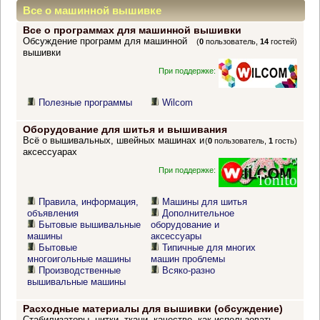
Все о машинной вышивке
Все о программах для машинной вышивки
Обсуждение программ для машинной
(
0
пользователь,
14
гостей)
вышивки
При поддержке:
Полезные программы
Wilcom
Оборудование для шитья и вышивания
Всё о вышивальных, швейных машинах и
(
0
пользователь,
1
гость)
аксессуарах
При поддержке:
Правила, информация,
Машины для шитья
объявления
Дополнительное
Бытовые вышивальные
оборудование и
машины
аксессуары
Бытовые
Типичные для многих
многоигольные машины
машин проблемы
Производственные
Всяко-разно
вышивальные машины
Расходные материалы для вышивки (обсуждение)
Стабилизаторы, нитки, ткани, качество, как использовать