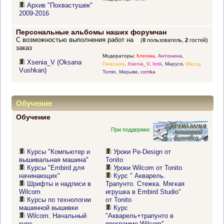
Архив "Похвастушек"
2009-2016
Персональные альбомы наших форумчан
С возможностью выполнения работ на
(
0
пользователь,
2
гостей)
заказ
Модераторы:
Клеома
,
Антонина
,
Xsenia_V (Oksana
Пимошка
,
Xsenia_V
,
listik
,
Маруся
,
Mazzy
,
Vushkan)
Tomin
,
Мирьям
,
cemka
Обучение
Обучение
При поддержке:
Курсы "Компьютер и
Уроки Pe-Design от
вышивальная машина"
Tonito
Курсы "Embird для
Уроки Wilcom от Tonito
начинающих"
Курс " Акварель.
Шрифты и надписи в
Трапунто. Стежка. Мягкая
Wilcom
игрушка в Embird Studio"
Курсы по технологии
от Tonito
машинной вышивки
Курс
Wilcom. Начальный
"Акварель+трапунто в
курс
программе Wilcom"