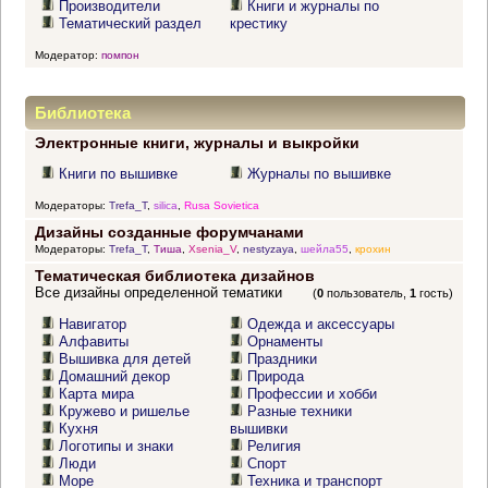
Производители
Книги и журналы по
Тематический раздел
крестику
Модератор:
помпон
Библиотека
Электронные книги, журналы и выкройки
Книги по вышивке
Журналы по вышивке
Модераторы:
Trefa_T
,
silica
,
Rusa Sovietica
Дизайны созданные форумчанами
Модераторы:
Trefa_T
,
Тиша
,
Xsenia_V
,
nestyzaya
,
шейла55
,
крохин
Тематическая библиотека дизайнов
Все дизайны определенной тематики
(
0
пользователь,
1
гость)
Навигатор
Одежда и аксессуары
Алфавиты
Орнаменты
Вышивка для детей
Праздники
Домашний декор
Природа
Карта мира
Профессии и хобби
Кружево и ришелье
Разные техники
Кухня
вышивки
Логотипы и знаки
Религия
Люди
Спорт
Море
Техника и транспорт