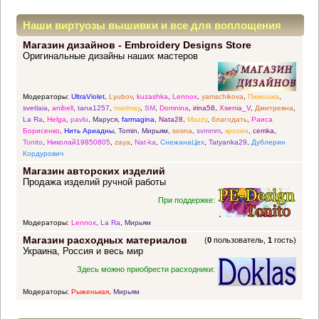
Наши виртуозы вышивки и все для воплощения
Магазин дизайнов - Embroidery Designs Store
прекрасных идей
Оригинальные дизайны наших мастеров
Модераторы:
UltraViolet
,
Lyubov
,
kuzashka
,
Lennox
,
yamschikova
,
Пимошка
,
svetlaia
,
anibell
,
tana1257
,
marimay
,
SM
,
Domnina
,
irina58
,
Xsenia_V
,
Дмитревна
,
La Ra
,
Helga
,
pavlu
,
Маруся
,
farmagina
,
Nata28
,
Mazzy
,
благодать
,
Раиса
Борисенко
,
Нить Ариадны
,
Tomin
,
Мирьям
,
sosna
,
svmmm
,
крохин
,
cemka
,
Tonito
,
Николай19850805
,
zaya
,
Nat-ka
,
СнежанаЦех
,
Tatyanka29
,
Дублерин
Кордурович
Магазин авторских изделий
Продажа изделий ручной работы
При поддержке:
Модераторы:
Lennox
,
La Ra
,
Мирьям
Магазин расходных материалов
(
0
пользователь,
1
гость)
Украина, Россия и весь мир
Здесь можно приобрести расходники:
Модераторы:
Рыженькая
,
Мирьям