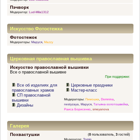
Пэчворк
Модератор:
Lud-Mila1312
Искусство Фотостежка
Фотостежок
Модераторы:
Маруся
,
Mazzy
Церковная православная вышивка
Искусство православной вышивки
Все о православной вышивке
При поддержке:
Все об изделиях для
Церковные праздники
православных храмов
Мастер-класс
СП православной
Модераторы:
Пимошка
,
Domnina
,
вышивки
nestyzaya
,
Маруся
,
Татьяна-золотошвейка
,
Дизайны
Раиса Борисенко
,
smeyanova
Галерея
Похвастушки
(
0
пользователь,
3
гостей)
Модератор:
Tomin