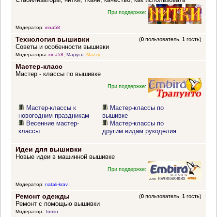
При поддержке:
Модератор:
irina58
Технология вышивки
(
0
пользователь,
1
гость)
Советы и особенности вышивки
Модераторы:
irina58
,
Маруся
,
Mazzy
Мастер-класс
Мастер - классы по вышивке
При поддержке:
Мастер-классы к
Мастер-классы по
новогодним праздникам
вышивке
Весенние мастер-
Мастер-классы по
классы
другим видам рукоделия
Идеи для вышивки
Новые идеи в машинной вышивке
При поддержке:
Модератор:
natali-krav
Ремонт одежды
(
0
пользователь,
1
гость)
Ремонт с помощью вышивки
Модератор:
Tomin