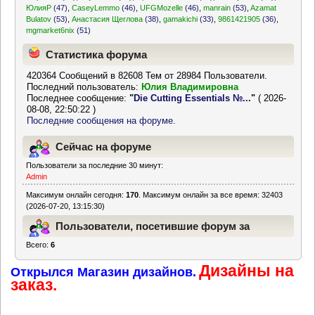
ЮлияР
(47)
,
CaseyLemmo
(46)
,
UFGMozelle
(46)
,
manrain
(53)
,
Azamat
Bulatov
(53)
,
Анастасия Щеглова
(38)
,
gamakichi
(33)
,
9861421905
(36)
,
mgmarket6nix
(51)
Статистика форума
420364 Сообщений в 82608 Тем от 28984 Пользователи.
Последний пользователь:
Юлия Владимировна
Последнее сообщение:
"
Die Cutting Essentials №...
"
( 2026-
08-08, 22:50:22 )
Последние сообщения на форуме.
Сейчас на форуме
Пользователи за последние 30 минут:
Admin
Максимум онлайн сегодня:
170
. Максимум онлайн за все время: 32403
(2026-07-20, 13:15:30)
Пользователи, посетившие форум за
Всего:
6
последние 24 часа
Дизайны на
Открылся Магазин дизайнов.
заказ.