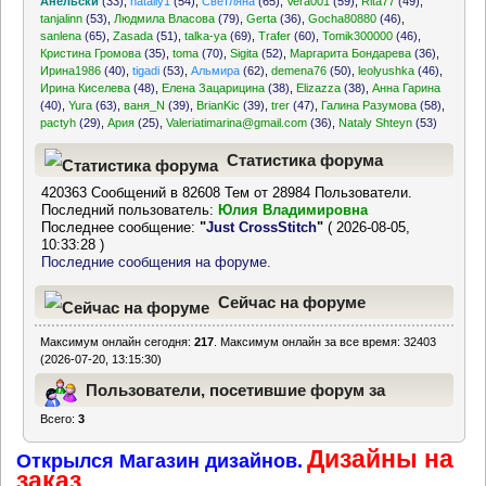
Анельски
(33)
,
nataliy1
(54)
,
Светляна
(65)
,
Vera001
(59)
,
Rita77
(49)
,
tanjalinn
(53)
,
Людмила Власова
(79)
,
Gerta
(36)
,
Gocha80880
(46)
,
sanlena
(65)
,
Zasada
(51)
,
talka-ya
(69)
,
Trafer
(60)
,
Tomik300000
(46)
,
Кристина Громова
(35)
,
toma
(70)
,
Sigita
(52)
,
Маргарита Бондарева
(36)
,
Ирина1986
(40)
,
tigadi
(53)
,
Альмира
(62)
,
demena76
(50)
,
leolyushka
(46)
,
Ирина Киселева
(48)
,
Елена Зацарицина
(38)
,
Elizazza
(38)
,
Анна Гарина
(40)
,
Yura
(63)
,
ваня_N
(39)
,
BrianKic
(39)
,
trer
(47)
,
Галина Разумова
(58)
,
pactyh
(29)
,
Ария
(25)
,
Valeriatimarina@gmail.com
(36)
,
Nataly Shteyn
(53)
Статистика форума
420363 Сообщений в 82608 Тем от 28984 Пользователи.
Последний пользователь:
Юлия Владимировна
Последнее сообщение:
"
Just CrossStitch
"
( 2026-08-05,
10:33:28 )
Последние сообщения на форуме.
Сейчас на форуме
Максимум онлайн сегодня:
217
. Максимум онлайн за все время: 32403
(2026-07-20, 13:15:30)
Пользователи, посетившие форум за
Всего:
3
последние 24 часа
Дизайны на
Открылся Магазин дизайнов.
заказ.