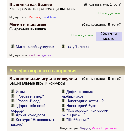
Вышивка как бизнес
(
0
пользователь,
1
гость)
Как заработать при помощи вышивки
При поддержке:
Модераторы:
Клеома
,
natali-krav
Магия и вышивка
(
0
пользователь,
5
гостей)
Обережная вышивка
При поддержке:
Магический сундучок
Голубь мира
Модераторы:
iredkova
,
gettas
Бенефис хорошего настроения
Вышивальные игры и конкурсы
(
0
пользователь,
5
гостей)
Вышивальные игры и конкурсы
Игры
Дефиле наших
"Розовый этюд"
любимчиков
"Розовый сад"
Новогодние затеи - 2
"Дарю тебе своё
Новогодний букет
сердце"
"Как хороши, как свежи
Архив конкурсов
были розы..."
Конкурс "Вышиваем к
"Шебби-шик"
школе"
Модераторы:
Маруся
,
Раиса Борисенко
,