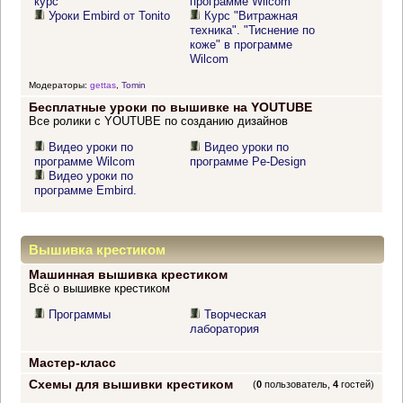
курс
программе Wilcom"
Уроки Embird от Tonito
Курс "Витражная
техника". "Тиснение по
коже" в программе
Wilcom
Модераторы:
gettas
,
Tomin
Бесплатные уроки по вышивке на YOUTUBE
Все ролики с YOUTUBE по созданию дизайнов
Видео уроки по
Видео уроки по
программе Wilcom
программе Pe-Design
Видео уроки по
программе Embird.
Вышивка крестиком
Машинная вышивка крестиком
Всё о вышивке крестиком
Программы
Творческая
лаборатория
Мастер-класс
Схемы для вышивки крестиком
(
0
пользователь,
4
гостей)