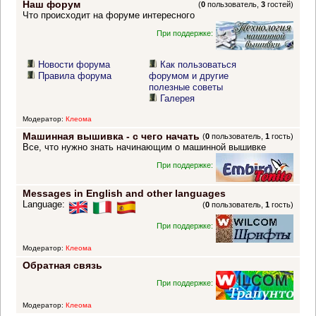
Наш форум
(
0
пользователь,
3
гостей)
Что происходит на форуме интересного
При поддержке:
Новости форума
Как пользоваться
Правила форума
форумом и другие
полезные советы
Галерея
Модератор:
Клеома
Машинная вышивка - с чего начать
(
0
пользователь,
1
гость)
Все, что нужно знать начинающим о машинной вышивке
При поддержке:
Messages in English and other languages
Language:
(
0
пользователь,
1
гость)
При поддержке:
Модератор:
Клеома
Обратная связь
При поддержке:
Модератор:
Клеома