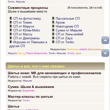
Tomin
,
Мирьям
Совместные процессы
(
0
пользователь,
14
гостей)
Шьем и вышиваем вместе
СП по фотостежку
Пасхальные СП
СП от Томин
Архив
СП от Маруси
Новогодние СП
СП от Юлии-Moks
Сумки от Мирьям
СП от Mazzy
СП от Лены-anibell
СП от Дмитревны
СП от Zaya
Игрушки от Пимошки и
СП от Tonito
другие СП
Модераторы:
Пимошка
,
anibell
,
Дмитревна
,
Маруся
,
Mazzy
,
Раиса Борисенко
,
Tomin
,
Мирьям
,
Tonito
,
zaya
Шитье и все, что с ним связано
Шитье кожи: МК для начинающих и профессионалов
Работа с кожей. Все секреты при шитье из кожи.
Модератор:
Мирьям
Сумки. Шьем & вышиваем
Модератор:
Борисова
Мастер-классы по шитью
Модератор:
Tonito
Шитье