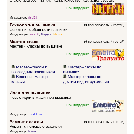
Стабилизаторы, нитки, ткани, качество, как использовать
При поддержке:
Модератор:
irina58
Технология вышивки
(
0
пользователь,
3
гостей)
Советы и особенности вышивки
Модераторы:
irina58
,
Маруся
,
Mazzy
Мастер-класс
(
0
пользователь,
4
гостей)
Мастер - классы по вышивке
При поддержке:
Мастер-классы к
Мастер-классы по
новогодним праздникам
вышивке
Весенние мастер-
Мастер-классы по
классы
другим видам рукоделия
Идеи для вышивки
Новые идеи в машинной вышивке
При поддержке:
Модератор:
natali-krav
Ремонт одежды
(
0
пользователь,
2
гостей)
Ремонт с помощью вышивки
Модератор:
Tomin