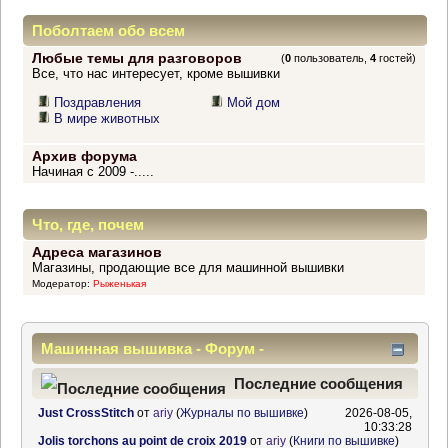
Поболтаем обо всем
Любые темы для разговоров
(
0
пользователь,
4
гостей)
Все, что нас интересует, кроме вышивки
Поздравления
Мой дом
В мире животных
Архив форума
Начиная с 2009 -.....
Что, где, почем
Адреса магазинов
Магазины, продающие все для машинной вышивки
Модератор:
Рыженькая
Машинная вышивка - Форум -
Информационный центр
Последние сообщения
Just CrossStitch
от
ariy
(
Журналы по вышивке
)
2026-08-05,
10:33:28
Jolis torchons au point de croix 2019
от
ariy
(
Книги по вышивке
)