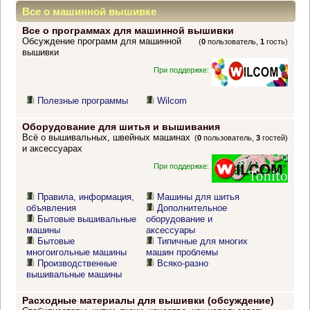
Все о машинной вышивке
Все о программах для машинной вышивки
Обсуждение программ для машинной
(
0
пользователь,
1
гость)
вышивки
При поддержке:
Полезные программы
Wilcom
Оборудование для шитья и вышивания
Всё о вышивальных, швейных машинах
(
0
пользователь,
3
гостей)
и аксессуарах
При поддержке:
Правила, информация,
Машины для шитья
объявления
Дополнительное
Бытовые вышивальные
оборудование и
машины
аксессуары
Бытовые
Типичные для многих
многоигольные машины
машин проблемы
Производственные
Всяко-разно
вышивальные машины
Расходные материалы для вышивки (обсуждение)