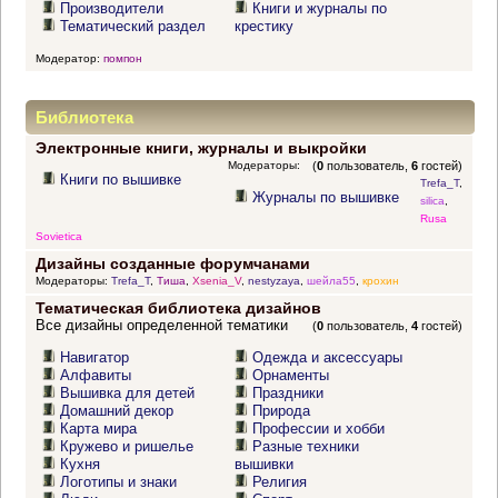
Производители
Книги и журналы по
Тематический раздел
крестику
Модератор:
помпон
Библиотека
Электронные книги, журналы и выкройки
Модераторы:
(
0
пользователь,
6
гостей)
Книги по вышивке
Trefa_T
,
Журналы по вышивке
silica
,
Rusa
Sovietica
Дизайны созданные форумчанами
Модераторы:
Trefa_T
,
Тиша
,
Xsenia_V
,
nestyzaya
,
шейла55
,
крохин
Тематическая библиотека дизайнов
Все дизайны определенной тематики
(
0
пользователь,
4
гостей)
Навигатор
Одежда и аксессуары
Алфавиты
Орнаменты
Вышивка для детей
Праздники
Домашний декор
Природа
Карта мира
Профессии и хобби
Кружево и ришелье
Разные техники
Кухня
вышивки
Логотипы и знаки
Религия