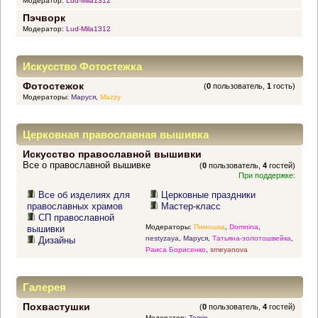
Модератор:
Lud-Mila1312
Пэчворк
Модератор:
Lud-Mila1312
Искусство Фотостежка
Фотостежок
(
0
пользователь,
1
гость)
Модераторы:
Маруся
,
Mazzy
Церковная православная вышивка
Искусство православной вышивки
Все о православной вышивке
(
0
пользователь,
4
гостей)
При поддержке:
Все об изделиях для
Церковные праздники
православных храмов
Мастер-класс
СП православной
Модераторы:
Пимошка
,
Domnina
,
вышивки
nestyzaya
,
Маруся
,
Татьяна-золотошвейка
,
Дизайны
Раиса Борисенко
,
smeyanova
Галерея
Похвастушки
(
0
пользователь,
4
гостей)
Модератор:
Tomin