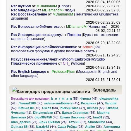
2026-08-04, 16:00:06
Re: Футбол
от
MDiamandM
(
Спорт
)
2026-08-02, 22:37:30
Re: Младенцы
от
MDiamandM
(
Люди
)
2026-08-02, 22:32:38
Re: Восстановление
от
MDiamandM
(
Тематическая библиотека
дизайнов
)
2026-08-02, 22:25:03
Re: Вопросы по библиотеке.
от
MDiamandM
(
Навигатор
)
2026-
08-02, 22:11:42
Re: Информация по разделу.
от
Плюшка
(
Курсы по технологии
машинной вышивки
)
2026-06-29, 18:22:08
Re: Информация о файлообменниках
от
Admin
(
Как
пользоваться форумом и другие полезные советы
)
2026-06-21, 12:24:25
Искусственный интеллект и Wilcom EmbroideryStudio
Практическое применение
от
СП_
(
Wilcom
)
2026-04-23, 12:34:18
Re: English language
от
ProfessorPlum
(
Messages in English and
other languages
)
2026-04-16, 21:23:01
Календарь
Ближайшие дни рождения:
b_o_r_m_a_n
(56)
,
Фиора
(45)
,
oksanochka
предстоящих событий
(41)
,
Лилия1968
(58)
,
selena-sunflowers
(45)
,
Розалина
(47)
,
flandria
(52)
,
Юлька 80
(46)
,
ООля
(68)
,
РыжикЛиса
(47)
,
Arunas
(55)
,
Оксана
Чуркина
(41)
,
Dirtymexican
(37)
,
Дарья Скрипник
(35)
,
Марина
Цветкова
(43)
,
olga987456
(40)
,
Елена Вахнина
(60)
,
tara31
(52)
,
Alan_apelsin
(27)
,
Эрик Ниязов
(24)
,
Таткин
(57)
,
ShantellMo
(44)
,
Gulnara 88
(38)
,
Nataly82
(44)
,
Саша Рейда
(28)
,
Atelier
(38)
,
Анжелина