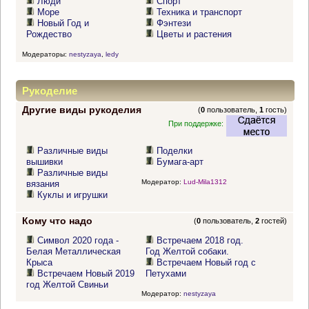
Люди
Спорт
Море
Техника и транспорт
Новый Год и
Фэнтези
Рождество
Цветы и растения
Модераторы:
nestyzaya
,
ledy
Рукоделие
Другие виды рукоделия
(
0
пользователь,
1
гость)
При поддержке:
Различные виды
Поделки
вышивки
Бумага-арт
Различные виды
Модератор:
Lud-Mila1312
вязания
Куклы и игрушки
Кому что надо
(
0
пользователь,
2
гостей)
Символ 2020 года -
Встречаем 2018 год.
Белая Металлическая
Год Желтой собаки.
Крыса
Встречаем Новый год с
Встречаем Новый 2019
Петухами
год Желтой Свиньи
Модератор:
nestyzaya