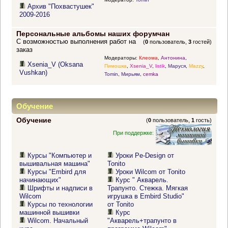
Архив "Похвастушек"
2009-2016
Персональные альбомы наших форумчан
С возможностью выполнения работ на
(
0
пользователь,
3
гостей)
заказ
Модераторы:
Клеома
,
Антонина
,
Xsenia_V (Oksana
Пимошка
,
Xsenia_V
,
listik
,
Маруся
,
Mazzy
,
Vushkan)
Tomin
,
Мирьям
,
cemka
Обучение
Обучение
(
0
пользователь,
1
гость)
При поддержке:
Курсы "Компьютер и
Уроки Pe-Design от
вышивальная машина"
Tonito
Курсы "Embird для
Уроки Wilcom от Tonito
начинающих"
Курс " Акварель.
Шрифты и надписи в
Трапунто. Стежка. Мягкая
Wilcom
игрушка в Embird Studio"
Курсы по технологии
от Tonito
машинной вышивки
Курс
Wilcom. Начальный
"Акварель+трапунто в