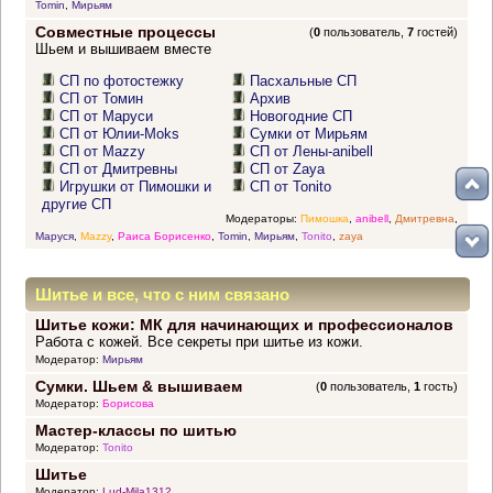
Tomin
,
Мирьям
Совместные процессы
(
0
пользователь,
7
гостей)
Шьем и вышиваем вместе
СП по фотостежку
Пасхальные СП
СП от Томин
Архив
СП от Маруси
Новогодние СП
СП от Юлии-Moks
Сумки от Мирьям
СП от Mazzy
СП от Лены-anibell
СП от Дмитревны
СП от Zaya
Игрушки от Пимошки и
СП от Tonito
другие СП
Модераторы:
Пимошка
,
anibell
,
Дмитревна
,
Маруся
,
Mazzy
,
Раиса Борисенко
,
Tomin
,
Мирьям
,
Tonito
,
zaya
Шитье и все, что с ним связано
Шитье кожи: МК для начинающих и профессионалов
Работа с кожей. Все секреты при шитье из кожи.
Модератор:
Мирьям
Сумки. Шьем & вышиваем
(
0
пользователь,
1
гость)
Модератор:
Борисова
Мастер-классы по шитью
Модератор:
Tonito
Шитье
Модератор:
Lud-Mila1312