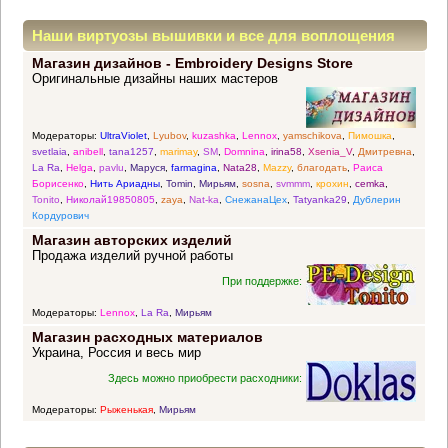
Наши виртуозы вышивки и все для воплощения
Магазин дизайнов - Embroidery Designs Store
прекрасных идей
Оригинальные дизайны наших мастеров
Модераторы:
UltraViolet
,
Lyubov
,
kuzashka
,
Lennox
,
yamschikova
,
Пимошка
,
svetlaia
,
anibell
,
tana1257
,
marimay
,
SM
,
Domnina
,
irina58
,
Xsenia_V
,
Дмитревна
,
La Ra
,
Helga
,
pavlu
,
Маруся
,
farmagina
,
Nata28
,
Mazzy
,
благодать
,
Раиса
Борисенко
,
Нить Ариадны
,
Tomin
,
Мирьям
,
sosna
,
svmmm
,
крохин
,
cemka
,
Tonito
,
Николай19850805
,
zaya
,
Nat-ka
,
СнежанаЦех
,
Tatyanka29
,
Дублерин
Кордурович
Магазин авторских изделий
Продажа изделий ручной работы
При поддержке:
Модераторы:
Lennox
,
La Ra
,
Мирьям
Магазин расходных материалов
Украина, Россия и весь мир
Здесь можно приобрести расходники:
Модераторы:
Рыженькая
,
Мирьям