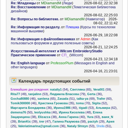
Re: Младенцы
от
MDiamandM
(
Люди
)
2026-08-02, 22:32:38
Re: Восстановление
от
MDiamandM
(
Тематическая библиотека
дизайнов
)
2026-08-02, 22:25:03
Re: Вопросы по библиотеке.
от
MDiamandM
(
Навигатор
)
2026-
08-02, 22:11:42
Re: Информация по разделу.
от
Плюшка
(
Курсы по технологии
машинной вышивки
)
2026-06-29, 18:22:08
Re: Информация о файлообменниках
от
Admin
(
Как
пользоваться форумом и другие полезные советы
)
2026-06-21, 12:24:25
Искусственный интеллект и Wilcom EmbroideryStudio
Практическое применение
от
СП_
(
Wilcom
)
2026-04-23, 12:34:18
Re: English language
от
ProfessorPlum
(
Messages in English and
other languages
)
2026-04-16, 21:23:01
Календарь предстоящих событий
Ближайшие дни рождения:
nataliy1
(54)
,
Светляна
(65)
,
Vera001
(59)
,
Rita77
(49)
,
tanjalinn
(53)
,
Людмила Власова
(79)
,
Gerta
(36)
,
Gocha80880
(46)
,
sanlena
(65)
,
Zasada
(51)
,
talka-ya
(69)
,
Trafer
(60)
,
Tomik300000
(46)
,
Кристина Громова
(35)
,
toma
(70)
,
Sigita
(52)
,
Маргарита Бондарева
(36)
,
Ирина1986
(40)
,
tigadi
(53)
,
Альмира
(62)
,
demena76
(50)
,
leolyushka
(46)
,
Ирина Киселева
(48)
,
Елена
Зацарицина
(38)
,
Elizazza
(38)
,
Анна Гарина
(40)
,
Yura
(63)
,
ваня_N
(39)
,
BrianKic
(39)
,
trer
(47)
,
Галина Разумова
(58)
,
pactyh
(29)
,
Ария
(25)
,
Valeriatimarina@gmail.com
(36)
,
Nataly Shteyn
(53)
,
Sheila
(51)
,