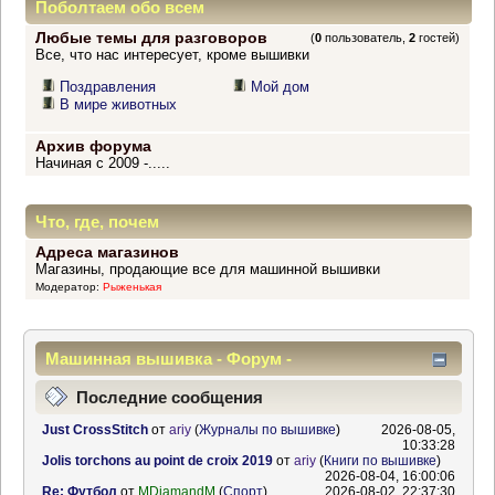
Поболтаем обо всем
Любые темы для разговоров
(
0
пользователь,
2
гостей)
Все, что нас интересует, кроме вышивки
Поздравления
Мой дом
В мире животных
Архив форума
Начиная с 2009 -.....
Что, где, почем
Адреса магазинов
Магазины, продающие все для машинной вышивки
Модератор:
Рыженькая
Машинная вышивка - Форум -
Информационный центр
Последние сообщения
Just CrossStitch
от
ariy
(
Журналы по вышивке
)
2026-08-05,
10:33:28
Jolis torchons au point de croix 2019
от
ariy
(
Книги по вышивке
)
2026-08-04, 16:00:06
Re: Футбол
от
MDiamandM
(
Спорт
)
2026-08-02, 22:37:30