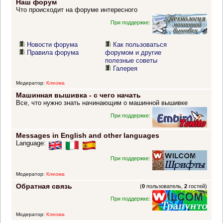
Наш форум
Что происходит на форуме интересного
При поддержке:
Новости форума
Как пользоваться
Правила форума
форумом и другие
полезные советы
Галерея
Модератор:
Клеома
Машинная вышивка - с чего начать
Все, что нужно знать начинающим о машинной вышивке
При поддержке:
Messages in English and other languages
Language:
При поддержке:
Модератор:
Клеома
Обратная связь
(
0
пользователь,
2
гостей)
При поддержке:
Модератор:
Клеома