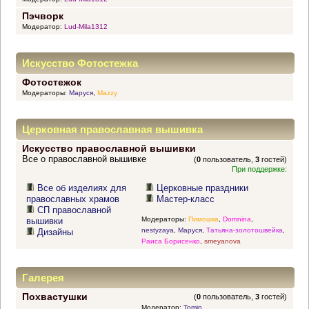
Пэчворк
Модератор:
Lud-Mila1312
Искусство Фотостежка
Фотостежок
Модераторы:
Маруся
,
Mazzy
Церковная православная вышивка
Искусство православной вышивки
Все о православной вышивке
(
0
пользователь,
3
гостей)
При поддержке:
Все об изделиях для
Церковные праздники
православных храмов
Мастер-класс
СП православной
Модераторы:
Пимошка
,
Domnina
,
вышивки
nestyzaya
,
Маруся
,
Татьяна-золотошвейка
,
Дизайны
Раиса Борисенко
,
smeyanova
Галерея
Похвастушки
(
0
пользователь,
3
гостей)
Модератор:
Tomin