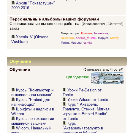
Архив "Похвастушек"
2009-2016
Персональные альбомы наших форумчан
С возможностью выполнения работ на
(
0
пользователь,
10
гостей)
заказ
Модераторы:
Клеома
,
Антонина
,
Xsenia_V (Oksana
Пимошка
,
Xsenia_V
,
listik
,
Маруся
,
Mazzy
,
Vushkan)
Tomin
,
Мирьям
,
cemka
Обучение
Обучение
(
0
пользователь,
4
гостей)
При поддержке:
Курсы "Компьютер и
Уроки Pe-Design от
вышивальная машина"
Tonito
Курсы "Embird для
Уроки Wilcom от Tonito
начинающих"
Курс " Акварель.
Шрифты и надписи в
Трапунто. Стежка. Мягкая
Wilcom
игрушка в Embird Studio"
Курсы по технологии
от Tonito
машинной вышивки
Курс
Wilcom. Начальный
"Акварель+трапунто в
курс
программе Wilcom"