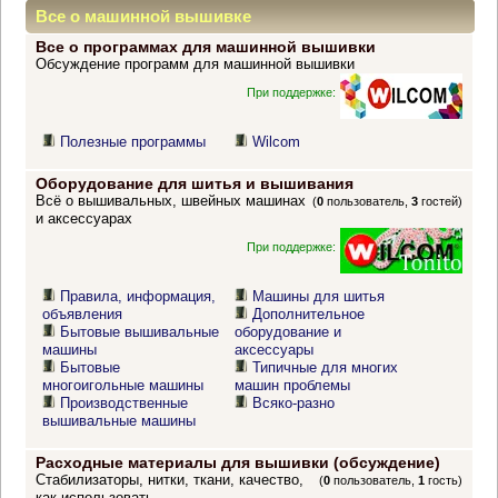
Все о машинной вышивке
Все о программах для машинной вышивки
Обсуждение программ для машинной вышивки
При поддержке:
Полезные программы
Wilcom
Оборудование для шитья и вышивания
Всё о вышивальных, швейных машинах
(
0
пользователь,
3
гостей)
и аксессуарах
При поддержке:
Правила, информация,
Машины для шитья
объявления
Дополнительное
Бытовые вышивальные
оборудование и
машины
аксессуары
Бытовые
Типичные для многих
многоигольные машины
машин проблемы
Производственные
Всяко-разно
вышивальные машины
Расходные материалы для вышивки (обсуждение)
Стабилизаторы, нитки, ткани, качество,
(
0
пользователь,
1
гость)
как использовать