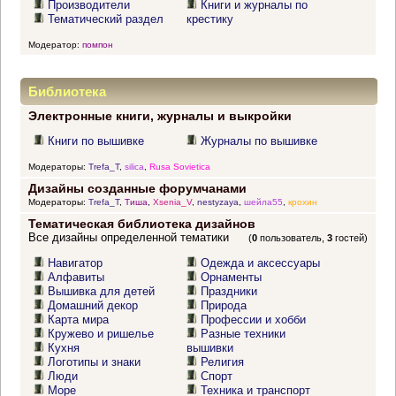
Производители
Книги и журналы по
Тематический раздел
крестику
Модератор:
помпон
Библиотека
Электронные книги, журналы и выкройки
Книги по вышивке
Журналы по вышивке
Модераторы:
Trefa_T
,
silica
,
Rusa Sovietica
Дизайны созданные форумчанами
Модераторы:
Trefa_T
,
Тиша
,
Xsenia_V
,
nestyzaya
,
шейла55
,
крохин
Тематическая библиотека дизайнов
Все дизайны определенной тематики
(
0
пользователь,
3
гостей)
Навигатор
Одежда и аксессуары
Алфавиты
Орнаменты
Вышивка для детей
Праздники
Домашний декор
Природа
Карта мира
Профессии и хобби
Кружево и ришелье
Разные техники
Кухня
вышивки
Логотипы и знаки
Религия
Люди
Спорт
Море
Техника и транспорт