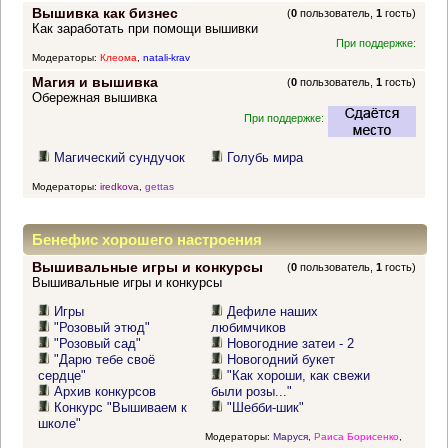
Вышивка как бизнес
(
0
пользователь,
1
гость)
Как заработать при помощи вышивки
При поддержке:
Модераторы:
Клеома
,
natali-krav
Магия и вышивка
(
0
пользователь,
1
гость)
Обережная вышивка
При поддержке:
Магический сундучок
Голубь мира
Модераторы:
iredkova
,
gettas
Бенефис хорошего настроения
Вышивальные игры и конкурсы
(
0
пользователь,
1
гость)
Вышивальные игры и конкурсы
Игры
Дефиле наших
"Розовый этюд"
любимчиков
"Розовый сад"
Новогодние затеи - 2
"Дарю тебе своё
Новогодний букет
сердце"
"Как хороши, как свежи
Архив конкурсов
были розы..."
Конкурс "Вышиваем к
"Шебби-шик"
школе"
Модераторы:
Маруся
,
Раиса Борисенко
,