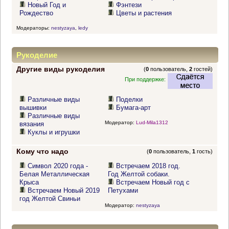
Новый Год и
Фэнтези
Рождество
Цветы и растения
Модераторы:
nestyzaya
,
ledy
Рукоделие
Другие виды рукоделия
(
0
пользователь,
2
гостей)
При поддержке:
Различные виды
Поделки
вышивки
Бумага-арт
Различные виды
Модератор:
Lud-Mila1312
вязания
Куклы и игрушки
Кому что надо
(
0
пользователь,
1
гость)
Символ 2020 года -
Встречаем 2018 год.
Белая Металлическая
Год Желтой собаки.
Крыса
Встречаем Новый год с
Встречаем Новый 2019
Петухами
год Желтой Свиньи
Модератор:
nestyzaya