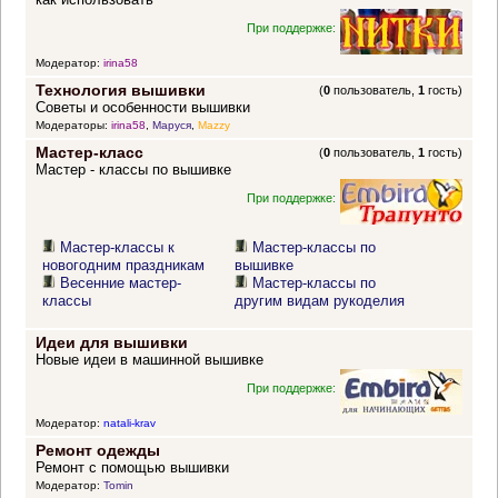
При поддержке:
Модератор:
irina58
Технология вышивки
(
0
пользователь,
1
гость)
Советы и особенности вышивки
Модераторы:
irina58
,
Маруся
,
Mazzy
Мастер-класс
(
0
пользователь,
1
гость)
Мастер - классы по вышивке
При поддержке:
Мастер-классы к
Мастер-классы по
новогодним праздникам
вышивке
Весенние мастер-
Мастер-классы по
классы
другим видам рукоделия
Идеи для вышивки
Новые идеи в машинной вышивке
При поддержке:
Модератор:
natali-krav
Ремонт одежды
Ремонт с помощью вышивки
Модератор:
Tomin