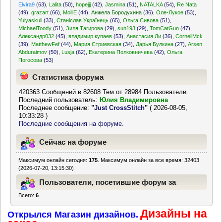
Elvira9
(63)
,
Lalita
(50)
,
hopejjj
(42)
,
Jasmina
(51)
,
NATALKA
(54)
,
Re Nata
(49)
,
grazart
(66)
,
MolliE
(44)
,
Анжела Бородухина
(36)
,
Оле-Лукое
(53)
,
Yulyaskull
(33)
,
Станіслав Українець
(65)
,
Ольга Сивова
(51)
,
MichaelToody
(51)
,
Зиля Тагирова
(29)
,
sun193
(29)
,
TomCatGun
(47)
,
Александр032
(45)
,
владимир купаев
(53)
,
Анастасия Ли
(36)
,
CornellMck
(39)
,
MatthewFef
(44)
,
Мария Стриевская
(34)
,
Дарья Булкина
(27)
,
Arsen
Abduraimov
(50)
,
Lusja
(62)
,
Екатерина Полковничева
(42)
,
Ольга
Погосова
(53)
Статистика форума
420363 Сообщений в 82608 Тем от 28984 Пользователи.
Последний пользователь:
Юлия Владимировна
Последнее сообщение:
"
Just CrossStitch
"
( 2026-08-05,
10:33:28 )
Последние сообщения на форуме.
Сейчас на форуме
Максимум онлайн сегодня:
175
. Максимум онлайн за все время: 32403
(2026-07-20, 13:15:30)
Пользователи, посетившие форум за
Всего:
6
последние 24 часа
Дизайны на
Открылся Магазин дизайнов.