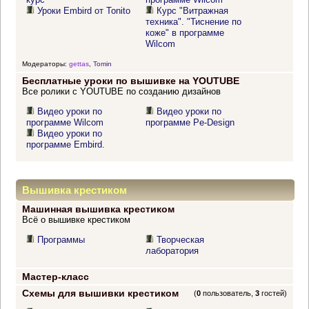
Уроки Embird от Tonito
Курс "Витражная
техника". "Тиснение по
коже" в программе
Wilcom
Модераторы:
gettas
,
Tomin
Бесплатные уроки по вышивке на YOUTUBE
Все ролики с YOUTUBE по созданию дизайнов
Видео уроки по
Видео уроки по
программе Wilcom
программе Pe-Design
Видео уроки по
программе Embird.
Вышивка крестиком
Машинная вышивка крестиком
Всё о вышивке крестиком
Программы
Творческая
лаборатория
Мастер-класс
Схемы для вышивки крестиком
(
0
пользователь,
3
гостей)