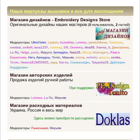
Наши виртуозы вышивки и все для воплощения
Магазин дизайнов - Embroidery Designs Store
прекрасных идей
Оригинальные дизайны наших мастеров
(
0
пользователь,
2
гостей)
Модераторы:
UltraViolet
,
Lyubov
,
kuzashka
,
Lennox
,
yamschikova
,
Пимошка
,
svetlaia
,
anibell
,
tana1257
,
marimay
,
SM
,
Domnina
,
irina58
,
Xsenia_V
,
Дмитревна
,
La Ra
,
Helga
,
pavlu
,
Маруся
,
farmagina
,
Nata28
,
Mazzy
,
благодать
,
Раиса
Борисенко
,
Нить Ариадны
,
Tomin
,
Мирьям
,
sosna
,
svmmm
,
крохин
,
cemka
,
Tonito
,
Николай19850805
,
zaya
,
Nat-ka
,
СнежанаЦех
,
Tatyanka29
,
Дублерин
Кордурович
Магазин авторских изделий
Продажа изделий ручной работы
При поддержке:
Модераторы:
Lennox
,
La Ra
,
Мирьям
Магазин расходных материалов
Украина, Россия и весь мир
Здесь можно приобрести расходники:
Модераторы:
Рыженькая
,
Мирьям