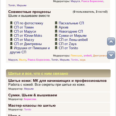
Модераторы:
Маруся
,
Раиса Борисенко
,
Tomin
,
Мирьям
Совместные процессы
(
0
пользователь,
3
гостей)
Шьем и вышиваем вместе
СП по фотостежку
Пасхальные СП
СП от Томин
Архив
СП от Маруси
Новогодние СП
СП от Юлии-Moks
Сумки от Мирьям
СП от Mazzy
СП от Лены-anibell
СП от Дмитревны
СП от Zaya
Игрушки от Пимошки и
СП от Tonito
другие СП
Модераторы:
Пимошка
,
anibell
,
Дмитревна
,
Маруся
,
Mazzy
,
Раиса Борисенко
,
Tomin
,
Мирьям
,
Tonito
,
zaya
Шитье и все, что с ним связано
Шитье кожи: МК для начинающих и профессионалов
Работа с кожей. Все секреты при шитье из кожи.
Модератор:
Мирьям
Сумки. Шьем & вышиваем
Модератор:
Борисова
Мастер-классы по шитью
Модератор:
Tonito
Шитье