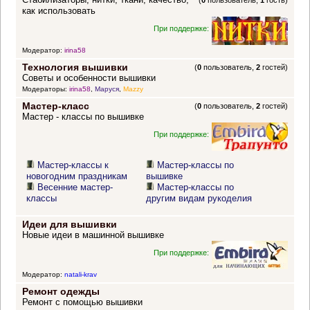
(
0
пользователь,
1
гость)
как использовать
При поддержке:
Модератор:
irina58
Технология вышивки
(
0
пользователь,
2
гостей)
Советы и особенности вышивки
Модераторы:
irina58
,
Маруся
,
Mazzy
Мастер-класс
(
0
пользователь,
2
гостей)
Мастер - классы по вышивке
При поддержке:
Мастер-классы к
Мастер-классы по
новогодним праздникам
вышивке
Весенние мастер-
Мастер-классы по
классы
другим видам рукоделия
Идеи для вышивки
Новые идеи в машинной вышивке
При поддержке:
Модератор:
natali-krav
Ремонт одежды
Ремонт с помощью вышивки