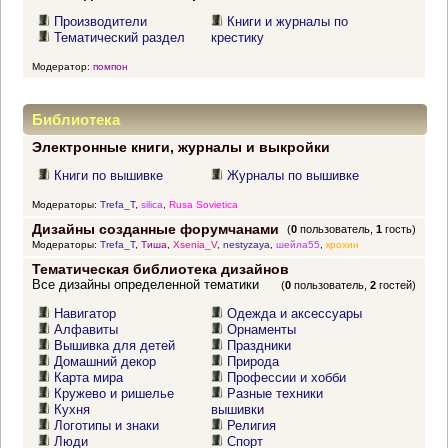
Производители
Книги и журналы по
Тематический раздел
крестику
Модератор:
помпон
Библиотека
Электронные книги, журналы и выкройки
Книги по вышивке
Журналы по вышивке
Модераторы:
Trefa_T
,
silica
,
Rusa Sovietica
Дизайны созданные форумчанами
(
0
пользователь,
1
гость)
Модераторы:
Trefa_T
,
Тиша
,
Xsenia_V
,
nestyzaya
,
шейла55
,
крохин
Тематическая библиотека дизайнов
Все дизайны определенной тематики
(
0
пользователь,
2
гостей)
Навигатор
Одежда и аксессуары
Алфавиты
Орнаменты
Вышивка для детей
Праздники
Домашний декор
Природа
Карта мира
Профессии и хобби
Кружево и ришелье
Разные техники
Кухня
вышивки
Логотипы и знаки
Религия
Люди
Спорт