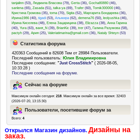
tanjalinn
(53)
,
Людмила Власова
(79)
,
Gerta
(36)
,
Gocha80880
(46)
,
sanlena
(65)
,
Zasada
(51)
,
talka-ya
(69)
,
Trafer
(60)
,
Tomik300000
(46)
,
Кристина Громова
(35)
,
toma
(70)
,
Sigita
(52)
,
Маргарита Бондарева
(36)
,
Ирина1986
(40)
,
tigadi
(53)
,
Альмира
(62)
,
demena76
(50)
,
leolyushka
(46)
,
Ирина Киселева
(48)
,
Елена Зацарицина
(38)
,
Elizazza
(38)
,
Анна Гарина
(40)
,
Yura
(63)
,
ваня_N
(39)
,
BrianKic
(39)
,
trer
(47)
,
Галина Разумова
(58)
,
pactyh
(29)
,
Ария
(25)
,
Valeriatimarina@gmail.com
(36)
,
Nataly Shteyn
(53)
Статистика форума
420363 Сообщений в 82608 Тем от 28984 Пользователи.
Последний пользователь:
Юлия Владимировна
Последнее сообщение:
"
Just CrossStitch
"
( 2026-08-05,
10:33:28 )
Последние сообщения на форуме.
Сейчас на форуме
Максимум онлайн сегодня:
218
. Максимум онлайн за все время: 32403
(2026-07-20, 13:15:30)
Пользователи, посетившие форум за
Всего:
4
последние 24 часа
Дизайны на
Открылся Магазин дизайнов.
заказ.