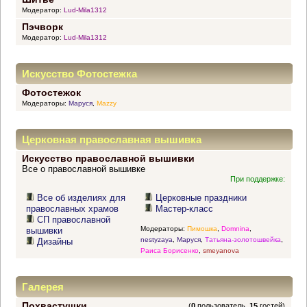
Модератор:
Lud-Mila1312
Пэчворк
Модератор:
Lud-Mila1312
Искусство Фотостежка
Фотостежок
Модераторы:
Маруся
,
Mazzy
Церковная православная вышивка
Искусство православной вышивки
Все о православной вышивке
При поддержке:
Все об изделиях для
Церковные праздники
православных храмов
Мастер-класс
СП православной
Модераторы:
Пимошка
,
Domnina
,
вышивки
nestyzaya
,
Маруся
,
Татьяна-золотошвейка
,
Дизайны
Раиса Борисенко
,
smeyanova
Галерея
Похвастушки
(
0
пользователь,
15
гостей)