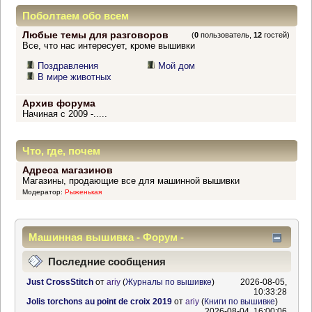
Поболтаем обо всем
Любые темы для разговоров
(
0
пользователь,
12
гостей)
Все, что нас интересует, кроме вышивки
Поздравления
Мой дом
В мире животных
Архив форума
Начиная с 2009 -.....
Что, где, почем
Адреса магазинов
Магазины, продающие все для машинной вышивки
Модератор:
Рыженькая
Машинная вышивка - Форум -
Информационный центр
Последние сообщения
Just CrossStitch
от
ariy
(
Журналы по вышивке
)
2026-08-05,
10:33:28
Jolis torchons au point de croix 2019
от
ariy
(
Книги по вышивке
)
2026-08-04, 16:00:06