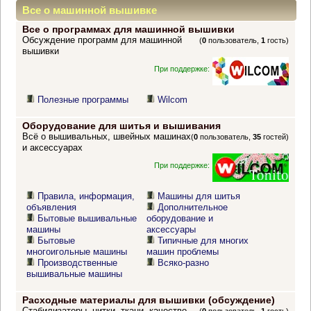
Все о машинной вышивке
Все о программах для машинной вышивки
Обсуждение программ для машинной
(
0
пользователь,
1
гость)
вышивки
При поддержке:
Полезные программы
Wilcom
Оборудование для шитья и вышивания
Всё о вышивальных, швейных машинах
(
0
пользователь,
35
гостей)
и аксессуарах
При поддержке:
Правила, информация,
Машины для шитья
объявления
Дополнительное
Бытовые вышивальные
оборудование и
машины
аксессуары
Бытовые
Типичные для многих
многоигольные машины
машин проблемы
Производственные
Всяко-разно
вышивальные машины
Расходные материалы для вышивки (обсуждение)
Стабилизаторы, нитки, ткани, качество,