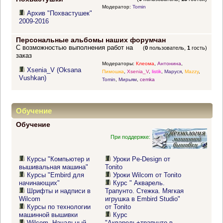
Модератор:
Tomin
Архив "Похвастушек"
2009-2016
Персональные альбомы наших форумчан
С возможностью выполнения работ на
(
0
пользователь,
1
гость)
заказ
Модераторы:
Клеома
,
Антонина
,
Xsenia_V (Oksana
Пимошка
,
Xsenia_V
,
listik
,
Маруся
,
Mazzy
,
Vushkan)
Tomin
,
Мирьям
,
cemka
Обучение
Обучение
При поддержке:
Курсы "Компьютер и
Уроки Pe-Design от
вышивальная машина"
Tonito
Курсы "Embird для
Уроки Wilcom от Tonito
начинающих"
Курс " Акварель.
Шрифты и надписи в
Трапунто. Стежка. Мягкая
Wilcom
игрушка в Embird Studio"
Курсы по технологии
от Tonito
машинной вышивки
Курс
Wilcom. Начальный
"Акварель+трапунто в