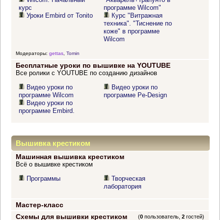
курс
программе Wilcom"
Уроки Embird от Tonito
Курс "Витражная
техника". "Тиснение по
коже" в программе
Wilcom
Модераторы:
gettas
,
Tomin
Бесплатные уроки по вышивке на YOUTUBE
Все ролики с YOUTUBE по созданию дизайнов
Видео уроки по
Видео уроки по
программе Wilcom
программе Pe-Design
Видео уроки по
программе Embird.
Вышивка крестиком
Машинная вышивка крестиком
Всё о вышивке крестиком
Программы
Творческая
лаборатория
Мастер-класс
Схемы для вышивки крестиком
(
0
пользователь,
2
гостей)