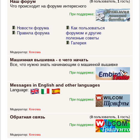
Наш форум
(
0
пользователь,
1
гость)
Что происходит на форуме интересного
При поддержке:
Новости форума
Как пользоваться
Правила форума
форумом и другие
полезные советы
Галерея
Модератор:
Клеома
Машинная вышивка - с чего начать
Все, что нужно знать начинающим о машинной вышивке
При поддержке:
Messages in English and other languages
Language:
При поддержке:
Модератор:
Клеома
Обратная связь
(
0
пользователь,
1
гость)
При поддержке:
Модератор:
Клеома