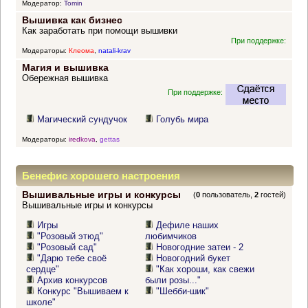
Модератор:
Tomin
Вышивка как бизнес
Как заработать при помощи вышивки
При поддержке:
Модераторы:
Клеома
,
natali-krav
Магия и вышивка
Обережная вышивка
При поддержке:
Магический сундучок
Голубь мира
Модераторы:
iredkova
,
gettas
Бенефис хорошего настроения
Вышивальные игры и конкурсы
(
0
пользователь,
2
гостей)
Вышивальные игры и конкурсы
Игры
Дефиле наших
"Розовый этюд"
любимчиков
"Розовый сад"
Новогодние затеи - 2
"Дарю тебе своё
Новогодний букет
сердце"
"Как хороши, как свежи
Архив конкурсов
были розы..."
Конкурс "Вышиваем к
"Шебби-шик"
школе"