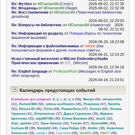
Re: Футбол
от
MDiamandM
(
Спорт
)
2026-08-02, 22:37:30
Re: Младенцы
от
MDiamandM
(
Люди
)
2026-08-02, 22:32:38
Re: Восстановление
от
MDiamandM
(
Тематическая библиотека
дизайнов
)
2026-08-02, 22:25:03
Re: Вопросы по библиотеке.
от
MDiamandM
(
Навигатор
)
2026-
08-02, 22:11:42
Re: Информация по разделу.
от
Плюшка
(
Курсы по технологии
машинной вышивки
)
2026-06-29, 18:22:08
Re: Информация о файлообменниках
от
Admin
(
Как
пользоваться форумом и другие полезные советы
)
2026-06-21, 12:24:25
Искусственный интеллект и Wilcom EmbroideryStudio
Практическое применение
от
СП_
(
Wilcom
)
2026-04-23, 12:34:18
Re: English language
от
ProfessorPlum
(
Messages in English and
other languages
)
2026-04-16, 21:23:01
Календарь предстоящих событий
Ближайшие дни рождения:
b_o_r_m_a_n
(56)
,
Фиора
(45)
,
oksanochka
(41)
,
Лилия1968
(58)
,
selena-sunflowers
(45)
,
Розалина
(47)
,
flandria
(52)
,
Юлька 80
(46)
,
ООля
(68)
,
РыжикЛиса
(47)
,
Arunas
(55)
,
Оксана
Чуркина
(41)
,
Dirtymexican
(37)
,
Дарья Скрипник
(35)
,
Марина
Цветкова
(43)
,
olga987456
(40)
,
Елена Вахнина
(60)
,
tara31
(52)
,
Alan_apelsin
(27)
,
Эрик Ниязов
(24)
,
Таткин
(57)
,
ShantellMo
(44)
,
Gulnara 88
(38)
,
Nataly82
(44)
,
Саша Рейда
(28)
,
Atelier
(38)
,
Анжелина
Анельски
(33)
,
nataliy1
(54)
,
Светляна
(65)
,
Vera001
(59)
,
Rita77
(49)
,