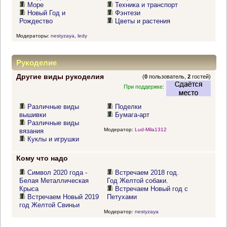
Море
Техника и транспорт
Новый Год и
Фэнтези
Рождество
Цветы и растения
Модераторы:
nestyzaya
,
ledy
Рукоделие
Другие виды рукоделия
(
0
пользователь,
2
гостей)
При поддержке:
Различные виды
Поделки
вышивки
Бумага-арт
Различные виды
Модератор:
Lud-Mila1312
вязания
Куклы и игрушки
Кому что надо
Символ 2020 года -
Встречаем 2018 год.
Белая Металлическая
Год Желтой собаки.
Крыса
Встречаем Новый год с
Встречаем Новый 2019
Петухами
год Желтой Свиньи
Модератор:
nestyzaya