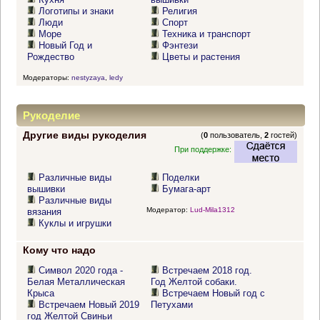
Логотипы и знаки
Религия
Люди
Спорт
Море
Техника и транспорт
Новый Год и
Фэнтези
Рождество
Цветы и растения
Модераторы:
nestyzaya
,
ledy
Рукоделие
Другие виды рукоделия
(
0
пользователь,
2
гостей)
При поддержке:
Различные виды
Поделки
вышивки
Бумага-арт
Различные виды
Модератор:
Lud-Mila1312
вязания
Куклы и игрушки
Кому что надо
Символ 2020 года -
Встречаем 2018 год.
Белая Металлическая
Год Желтой собаки.
Крыса
Встречаем Новый год с
Встречаем Новый 2019
Петухами
год Желтой Свиньи