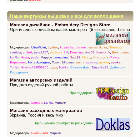
Наши виртуозы вышивки и все для воплощения
Магазин дизайнов - Embroidery Designs Store
прекрасных идей
Оригинальные дизайны наших мастеров
(
0
пользователь,
1
гость)
Модераторы:
UltraViolet
,
Lyubov
,
kuzashka
,
Lennox
,
yamschikova
,
Пимошка
,
svetlaia
,
anibell
,
tana1257
,
marimay
,
SM
,
Domnina
,
irina58
,
Xsenia_V
,
Дмитревна
,
La Ra
,
Helga
,
pavlu
,
Маруся
,
farmagina
,
Nata28
,
Mazzy
,
благодать
,
Раиса
Борисенко
,
Нить Ариадны
,
Tomin
,
Мирьям
,
sosna
,
svmmm
,
крохин
,
cemka
,
Tonito
,
Николай19850805
,
zaya
,
Nat-ka
,
СнежанаЦех
,
Tatyanka29
,
Дублерин
Кордурович
Магазин авторских изделий
Продажа изделий ручной работы
При поддержке:
Модераторы:
Lennox
,
La Ra
,
Мирьям
Магазин расходных материалов
Украина, Россия и весь мир
Здесь можно приобрести расходники:
Модераторы:
Рыженькая
,
Мирьям