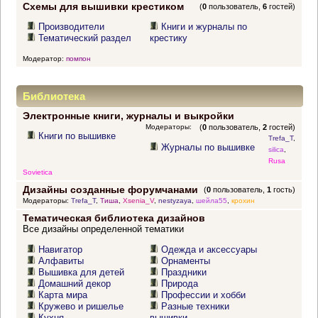
Схемы для вышивки крестиком
(
0
пользователь,
6
гостей)
Производители
Книги и журналы по
Тематический раздел
крестику
Модератор:
помпон
Библиотека
Электронные книги, журналы и выкройки
Модераторы:
(
0
пользователь,
2
гостей)
Книги по вышивке
Trefa_T
,
Журналы по вышивке
silica
,
Rusa
Sovietica
Дизайны созданные форумчанами
(
0
пользователь,
1
гость)
Модераторы:
Trefa_T
,
Тиша
,
Xsenia_V
,
nestyzaya
,
шейла55
,
крохин
Тематическая библиотека дизайнов
Все дизайны определенной тематики
Навигатор
Одежда и аксессуары
Алфавиты
Орнаменты
Вышивка для детей
Праздники
Домашний декор
Природа
Карта мира
Профессии и хобби
Кружево и ришелье
Разные техники
Кухня
вышивки