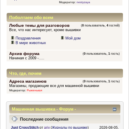
Модератор:
nestyzaya
Поболтаем обо всем
Любые темы для разговоров
(
0
пользователь,
4
гостей)
Все, что нас интересует, кроме вышивки
Поздравления
Мой дом
В мире животных
Архив форума
(
0
пользователь,
1
гость)
Начиная с 2009 -.....
Что, где, почем
Адреса магазинов
(
0
пользователь,
1
гость)
Магазины, продающие все для машинной вышивки
Модератор:
Рыженькая
Машинная вышивка - Форум -
Информационный центр
Последние сообщения
Just CrossStitch
от
ariy
(
Журналы по вышивке
)
2026-08-05,