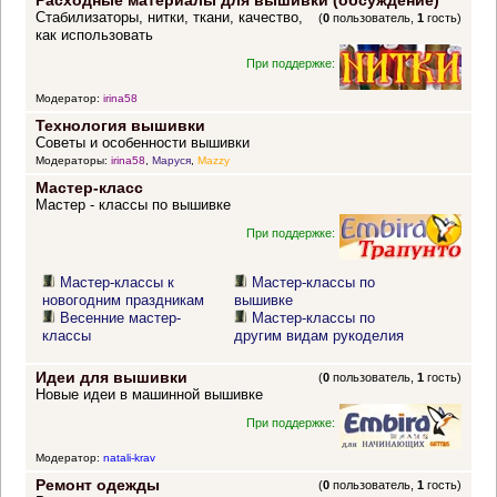
Расходные материалы для вышивки (обсуждение)
Стабилизаторы, нитки, ткани, качество,
(
0
пользователь,
1
гость)
как использовать
При поддержке:
Модератор:
irina58
Технология вышивки
Советы и особенности вышивки
Модераторы:
irina58
,
Маруся
,
Mazzy
Мастер-класс
Мастер - классы по вышивке
При поддержке:
Мастер-классы к
Мастер-классы по
новогодним праздникам
вышивке
Весенние мастер-
Мастер-классы по
классы
другим видам рукоделия
Идеи для вышивки
(
0
пользователь,
1
гость)
Новые идеи в машинной вышивке
При поддержке:
Модератор:
natali-krav
Ремонт одежды
(
0
пользователь,
1
гость)