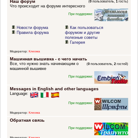
Наш форум
(
0
пользователь,
1
гость)
Что происходит на форуме интересного
При поддержке:
Новости форума
Как пользоваться
Правила форума
форумом и другие
полезные советы
Галерея
Модератор:
Клеома
Машинная вышивка - с чего начать
Все, что нужно знать начинающим о
(
0
пользователь,
2
гостей)
машинной вышивке
При поддержке:
Messages in English and other languages
Language:
При поддержке:
Модератор:
Клеома
Обратная связь
При поддержке:
Модератор:
Клеома