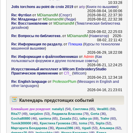
10:33:28
Jolis torchons au point de croix 2019
от
ariy
(
Книги по вышивке
)
2026-08-04, 16:00:06
Re: Футбол
от
MDiamandM
(
Спорт
)
2026-08-02, 22:37:30
Re: Младенцы
от
MDiamandM
(
Люди
)
2026-08-02, 22:32:38
Re: Восстановление
от
MDiamandM
(
Тематическая библиотека
дизайнов
)
2026-08-02, 22:25:03
Re: Вопросы по библиотеке.
от
MDiamandM
(
Навигатор
)
2026-
08-02, 22:11:42
Re: Информация по разделу.
от
Плюшка
(
Курсы по технологии
машинной вышивки
)
2026-06-29, 18:22:08
Re: Информация о файлообменниках
от
Admin
(
Как
пользоваться форумом и другие полезные советы
)
2026-06-21, 12:24:25
Искусственный интеллект и Wilcom EmbroideryStudio
Практическое применение
от
СП_
(
Wilcom
)
2026-04-23, 12:34:18
Re: English language
от
ProfessorPlum
(
Messages in English and
other languages
)
2026-04-16, 21:23:01
Календарь предстоящих событий
Ближайшие дни рождения:
nataliy1
(54)
,
Светляна
(65)
,
Vera001
(59)
,
Rita77
(49)
,
tanjalinn
(53)
,
Людмила Власова
(79)
,
Gerta
(36)
,
Gocha80880
(46)
,
sanlena
(65)
,
Zasada
(51)
,
talka-ya
(69)
,
Trafer
(60)
,
Tomik300000
(46)
,
Кристина Громова
(35)
,
toma
(70)
,
Sigita
(52)
,
Маргарита Бондарева
(36)
,
Ирина1986
(40)
,
tigadi
(53)
,
Альмира
(62)
,
demena76
(50)
,
leolyushka
(46)
,
Ирина Киселева
(48)
,
Елена