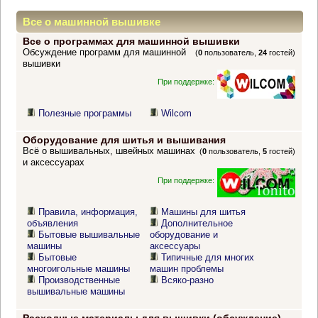
Все о машинной вышивке
Все о программах для машинной вышивки
Обсуждение программ для машинной
(
0
пользователь,
24
гостей)
вышивки
При поддержке:
Полезные программы
Wilcom
Оборудование для шитья и вышивания
Всё о вышивальных, швейных машинах
(
0
пользователь,
5
гостей)
и аксессуарах
При поддержке:
Правила, информация,
Машины для шитья
объявления
Дополнительное
Бытовые вышивальные
оборудование и
машины
аксессуары
Бытовые
Типичные для многих
многоигольные машины
машин проблемы
Производственные
Всяко-разно
вышивальные машины