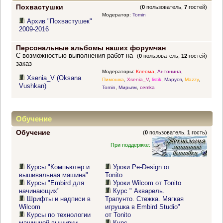
Похвастушки
(
0
пользователь,
7
гостей)
Модератор:
Tomin
Архив "Похвастушек"
2009-2016
Персональные альбомы наших форумчан
С возможностью выполнения работ на
(
0
пользователь,
12
гостей)
заказ
Модераторы:
Клеома
,
Антонина
,
Xsenia_V (Oksana
Пимошка
,
Xsenia_V
,
listik
,
Маруся
,
Mazzy
,
Vushkan)
Tomin
,
Мирьям
,
cemka
Обучение
Обучение
(
0
пользователь,
1
гость)
При поддержке:
Курсы "Компьютер и
Уроки Pe-Design от
вышивальная машина"
Tonito
Курсы "Embird для
Уроки Wilcom от Tonito
начинающих"
Курс " Акварель.
Шрифты и надписи в
Трапунто. Стежка. Мягкая
Wilcom
игрушка в Embird Studio"
Курсы по технологии
от Tonito
машинной вышивки
Курс