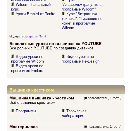
Wilcom. Начальный
"Акварель+трапунто в
курс
программе Wilcom"
Уроки Embird от Tonito
Курс "Витражная
техника". "Тиснение по
коже" в программе
Wilcom
Модераторы:
gettas
,
Tomin
Бесплатные уроки по вышивке на YOUTUBE
Все ролики с YOUTUBE по созданию дизайнов
Видео уроки по
Видео уроки по
программе Wilcom
программе Pe-Design
Видео уроки по
программе Embird.
Вышивка крестиком
Машинная вышивка крестиком
(
0
пользователь,
1
гость)
Всё о вышивке крестиком
Программы
Творческая
лаборатория
Мастер-класс
(
0
пользователь,
1
гость)