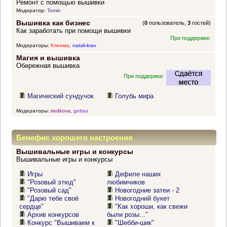
Ремонт с помощью вышивки
Модератор:
Tomin
Вышивка как бизнес
(
0
пользователь,
3
гостей)
Как заработать при помощи вышивки
При поддержке:
Модераторы:
Клеома
,
natali-krav
Магия и вышивка
Обережная вышивка
При поддержке:
Магический сундучок
Голубь мира
Модераторы:
iredkova
,
gettas
Бенефис хорошего настроения
Вышивальные игры и конкурсы
Вышивальные игры и конкурсы
Игры
Дефиле наших
"Розовый этюд"
любимчиков
"Розовый сад"
Новогодние затеи - 2
"Дарю тебе своё
Новогодний букет
сердце"
"Как хороши, как свежи
Архив конкурсов
были розы..."
Конкурс "Вышиваем к
"Шебби-шик"