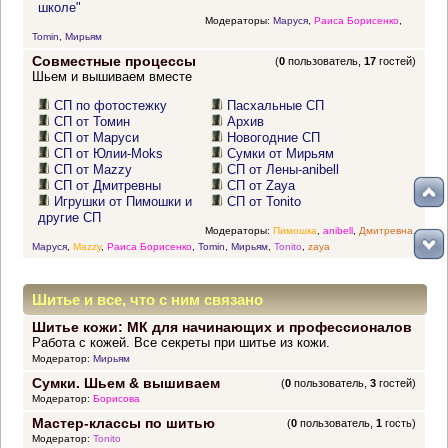
школе"
Модераторы:
Маруся
,
Раиса Борисенко
,
Tomin
,
Мирьям
Совместные процессы
(
0
пользователь,
17
гостей)
Шьем и вышиваем вместе
СП по фотостежку
Пасхальные СП
СП от Томин
Архив
СП от Маруси
Новогодние СП
СП от Юлии-Moks
Сумки от Мирьям
СП от Mazzy
СП от Лены-anibell
СП от Дмитревны
СП от Zaya
Игрушки от Пимошки и
СП от Tonito
другие СП
Модераторы:
Пимошка
,
anibell
,
Дмитревна
,
Маруся
,
Mazzy
,
Раиса Борисенко
,
Tomin
,
Мирьям
,
Tonito
,
zaya
Шитье и все, что с ним связано
Шитье кожи: МК для начинающих и профессионалов
Работа с кожей. Все секреты при шитье из кожи.
Модератор:
Мирьям
Сумки. Шьем & вышиваем
(
0
пользователь,
3
гостей)
Модератор:
Борисова
Мастер-классы по шитью
(
0
пользователь,
1
гость)
Модератор:
Tonito