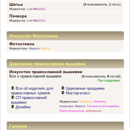
Шитье
(
0
пользователь,
1
гость)
Модератор:
Lud-Mila1312
Пэчворк
Модератор:
Lud-Mila1312
Искусство Фотостежка
Фотостежок
Модераторы:
Маруся
,
Mazzy
Церковная православная вышивка
Искусство православной вышивки
Все о православной вышивке
(
0
пользователь,
8
гостей)
При поддержке:
Все об изделиях для
Церковные праздники
православных храмов
Мастер-класс
СП православной
Модераторы:
Пимошка
,
Domnina
,
вышивки
nestyzaya
,
Маруся
,
Татьяна-золотошвейка
,
Дизайны
Раиса Борисенко
,
smeyanova
Галерея