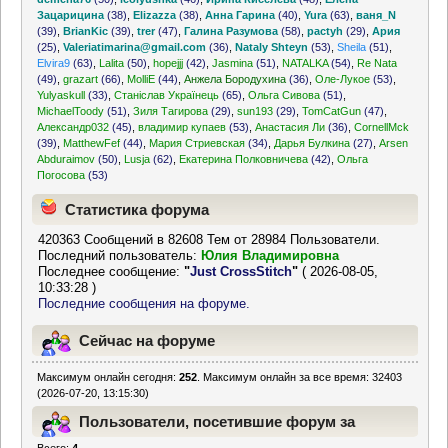
Зацарицина
(38)
,
Elizazza
(38)
,
Анна Гарина
(40)
,
Yura
(63)
,
ваня_N
(39)
,
BrianKic
(39)
,
trer
(47)
,
Галина Разумова
(58)
,
pactyh
(29)
,
Ария
(25)
,
Valeriatimarina@gmail.com
(36)
,
Nataly Shteyn
(53)
,
Sheila
(51)
,
Elvira9
(63)
,
Lalita
(50)
,
hopejjj
(42)
,
Jasmina
(51)
,
NATALKA
(54)
,
Re Nata
(49)
,
grazart
(66)
,
MolliE
(44)
,
Анжела Бородухина
(36)
,
Оле-Лукое
(53)
,
Yulyaskull
(33)
,
Станіслав Українець
(65)
,
Ольга Сивова
(51)
,
MichaelToody
(51)
,
Зиля Тагирова
(29)
,
sun193
(29)
,
TomCatGun
(47)
,
Александр032
(45)
,
владимир купаев
(53)
,
Анастасия Ли
(36)
,
CornellMck
(39)
,
MatthewFef
(44)
,
Мария Стриевская
(34)
,
Дарья Булкина
(27)
,
Arsen
Abduraimov
(50)
,
Lusja
(62)
,
Екатерина Полковничева
(42)
,
Ольга
Погосова
(53)
Статистика форума
420363 Сообщений в 82608 Тем от 28984 Пользователи.
Последний пользователь:
Юлия Владимировна
Последнее сообщение:
"
Just CrossStitch
"
( 2026-08-05,
10:33:28 )
Последние сообщения на форуме.
Сейчас на форуме
Максимум онлайн сегодня:
252
. Максимум онлайн за все время: 32403
(2026-07-20, 13:15:30)
Пользователи, посетившие форум за