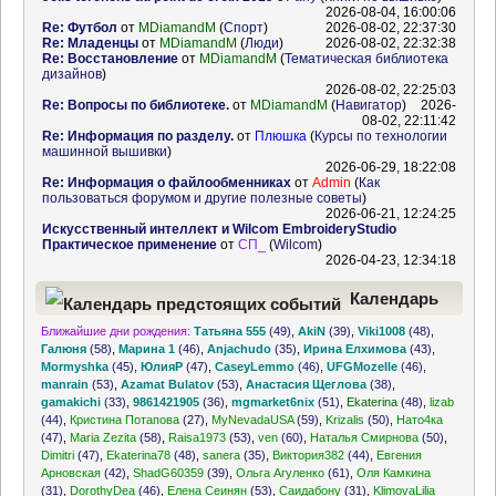
2026-08-04, 16:00:06
Re: Футбол
от
MDiamandM
(
Спорт
)
2026-08-02, 22:37:30
Re: Младенцы
от
MDiamandM
(
Люди
)
2026-08-02, 22:32:38
Re: Восстановление
от
MDiamandM
(
Тематическая библиотека
дизайнов
)
2026-08-02, 22:25:03
Re: Вопросы по библиотеке.
от
MDiamandM
(
Навигатор
)
2026-
08-02, 22:11:42
Re: Информация по разделу.
от
Плюшка
(
Курсы по технологии
машинной вышивки
)
2026-06-29, 18:22:08
Re: Информация о файлообменниках
от
Admin
(
Как
пользоваться форумом и другие полезные советы
)
2026-06-21, 12:24:25
Искусственный интеллект и Wilcom EmbroideryStudio
Практическое применение
от
СП_
(
Wilcom
)
2026-04-23, 12:34:18
Календарь
Ближайшие дни рождения:
Татьяна 555
(49)
,
AkiN
(39)
,
Viki1008
(48)
,
предстоящих событий
Галюня
(58)
,
Марина 1
(46)
,
Anjachudo
(35)
,
Ирина Елхимова
(43)
,
Mormyshka
(45)
,
ЮлияР
(47)
,
CaseyLemmo
(46)
,
UFGMozelle
(46)
,
manrain
(53)
,
Azamat Bulatov
(53)
,
Анастасия Щеглова
(38)
,
gamakichi
(33)
,
9861421905
(36)
,
mgmarket6nix
(51)
,
Ekaterina
(48)
,
lizab
(44)
,
Кристина Потапова
(27)
,
MyNevadaUSA
(59)
,
Krizalis
(50)
,
Нато4ка
(47)
,
Maria Zezita
(58)
,
Raisa1973
(53)
,
ven
(60)
,
Наталья Смирнова
(50)
,
Dimitri
(47)
,
Ekaterina78
(48)
,
sanera
(35)
,
Виктория382
(44)
,
Евгения
Арновская
(42)
,
ShadG60359
(39)
,
Ольга Агуленко
(61)
,
Оля Камкина
(31)
,
DorothyDea
(46)
,
Елена Сеинян
(53)
,
Саидабону
(31)
,
KlimovaLilia