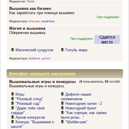
Модератор:
Tomin
Вышивка как бизнес
Как заработать при помощи вышивки
При поддержке:
Модераторы:
Клеома
,
natali-krav
Магия и вышивка
Обережная вышивка
При поддержке:
Магический сундучок
Голубь мира
Модераторы:
iredkova
,
gettas
Бенефис хорошего настроения
Вышивальные игры и конкурсы
(
0
пользователь,
53
гостей)
Вышивальные игры и конкурсы
Игры
Дефиле наших
"Розовый этюд"
любимчиков
"Розовый сад"
Новогодние затеи - 2
"Дарю тебе своё
Новогодний букет
сердце"
"Как хороши, как свежи
Архив конкурсов
были розы..."
Конкурс "Вышиваем к
"Шебби-шик"
школе"