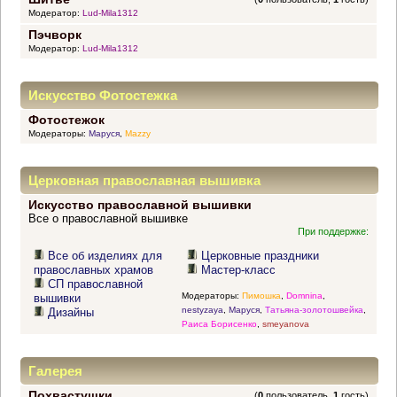
Модератор:
Lud-Mila1312
Пэчворк
Модератор:
Lud-Mila1312
Искусство Фотостежка
Фотостежок
Модераторы:
Маруся
,
Mazzy
Церковная православная вышивка
Искусство православной вышивки
Все о православной вышивке
При поддержке:
Все об изделиях для
Церковные праздники
православных храмов
Мастер-класс
СП православной
Модераторы:
Пимошка
,
Domnina
,
вышивки
nestyzaya
,
Маруся
,
Татьяна-золотошвейка
,
Дизайны
Раиса Борисенко
,
smeyanova
Галерея
Похвастушки
(
0
пользователь,
1
гость)