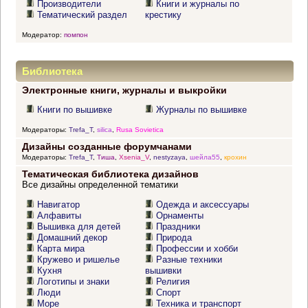
Производители
Книги и журналы по
Тематический раздел
крестику
Модератор:
помпон
Библиотека
Электронные книги, журналы и выкройки
Книги по вышивке
Журналы по вышивке
Модераторы:
Trefa_T
,
silica
,
Rusa Sovietica
Дизайны созданные форумчанами
Модераторы:
Trefa_T
,
Тиша
,
Xsenia_V
,
nestyzaya
,
шейла55
,
крохин
Тематическая библиотека дизайнов
Все дизайны определенной тематики
Навигатор
Одежда и аксессуары
Алфавиты
Орнаменты
Вышивка для детей
Праздники
Домашний декор
Природа
Карта мира
Профессии и хобби
Кружево и ришелье
Разные техники
Кухня
вышивки
Логотипы и знаки
Религия
Люди
Спорт
Море
Техника и транспорт