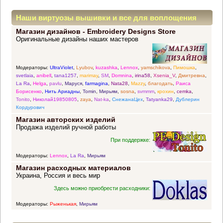
Наши виртуозы вышивки и все для воплощения
Магазин дизайнов - Embroidery Designs Store
прекрасных идей
Оригинальные дизайны наших мастеров
Модераторы:
UltraViolet
,
Lyubov
,
kuzashka
,
Lennox
,
yamschikova
,
Пимошка
,
svetlaia
,
anibell
,
tana1257
,
marimay
,
SM
,
Domnina
,
irina58
,
Xsenia_V
,
Дмитревна
,
La Ra
,
Helga
,
pavlu
,
Маруся
,
farmagina
,
Nata28
,
Mazzy
,
благодать
,
Раиса
Борисенко
,
Нить Ариадны
,
Tomin
,
Мирьям
,
sosna
,
svmmm
,
крохин
,
cemka
,
Tonito
,
Николай19850805
,
zaya
,
Nat-ka
,
СнежанаЦех
,
Tatyanka29
,
Дублерин
Кордурович
Магазин авторских изделий
Продажа изделий ручной работы
При поддержке:
Модераторы:
Lennox
,
La Ra
,
Мирьям
Магазин расходных материалов
Украина, Россия и весь мир
Здесь можно приобрести расходники:
Модераторы:
Рыженькая
,
Мирьям