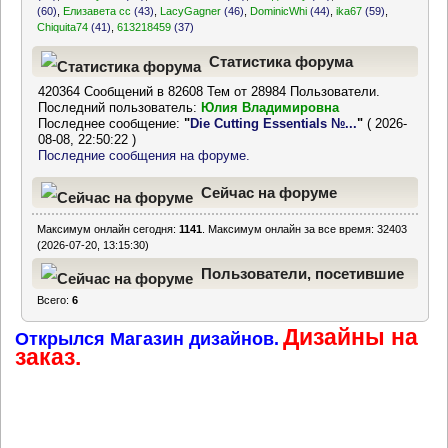
(60)
,
Елизавета сс
(43)
,
LacyGagner
(46)
,
DominicWhi
(44)
,
ika67
(59)
,
Chiquita74
(41)
,
613218459
(37)
Статистика форума
420364 Сообщений в 82608 Тем от 28984 Пользователи.
Последний пользователь:
Юлия Владимировна
Последнее сообщение:
"
Die Cutting Essentials №...
"
( 2026-
08-08, 22:50:22 )
Последние сообщения на форуме.
Сейчас на форуме
Максимум онлайн сегодня:
1141
. Максимум онлайн за все время: 32403
(2026-07-20, 13:15:30)
Пользователи, посетившие
Всего:
6
форум за последние 24
Дизайны на
часа
Открылся Магазин дизайнов.
заказ.