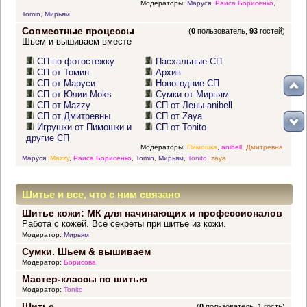
Модераторы:
Маруся
,
Раиса Борисенко
,
Tomin
,
Мирьям
Совместные процессы
(
0
пользователь,
93
гостей)
Шьем и вышиваем вместе
СП по фотостежку
Пасхальные СП
СП от Томин
Архив
СП от Маруси
Новогодние СП
СП от Юлии-Moks
Сумки от Мирьям
СП от Mazzy
СП от Лены-anibell
СП от Дмитревны
СП от Zaya
Игрушки от Пимошки и
СП от Tonito
другие СП
Модераторы:
Пимошка
,
anibell
,
Дмитревна
,
Маруся
,
Mazzy
,
Раиса Борисенко
,
Tomin
,
Мирьям
,
Tonito
,
zaya
Шитье и все, что с ним связано
Шитье кожи: МК для начинающих и профессионалов
Работа с кожей. Все секреты при шитье из кожи.
Модератор:
Мирьям
Сумки. Шьем & вышиваем
Модератор:
Борисова
Мастер-классы по шитью
Модератор:
Tonito
Шитье
(
0
пользователь,
1
гость)