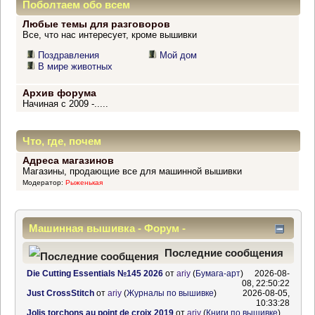
Поболтаем обо всем
Любые темы для разговоров
Все, что нас интересует, кроме вышивки
Поздравления
Мой дом
В мире животных
Архив форума
Начиная с 2009 -.....
Что, где, почем
Адреса магазинов
Магазины, продающие все для машинной вышивки
Модератор:
Рыженькая
Машинная вышивка - Форум -
Информационный центр
Последние сообщения
Die Cutting Essentials №145 2026
от
ariy
(
Бумага-арт
)
2026-08-
08, 22:50:22
Just CrossStitch
от
ariy
(
Журналы по вышивке
)
2026-08-05,
10:33:28
Jolis torchons au point de croix 2019
от
ariy
(
Книги по вышивке
)