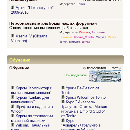
Модератор:
Tomin
Архив "Похвастушек"
2009-2016
Персональные альбомы наших форумчан
С возможностью выполнения работ на заказ
Модераторы:
Клеома
,
Антонина
,
Xsenia_V (Oksana
Пимошка
,
Xsenia_V
,
listik
,
Маруся
,
Mazzy
,
Vushkan)
Tomin
,
Мирьям
,
cemka
Обучение
Обучение
(
0
пользователь,
1
гость)
При поддержке:
Курсы "Компьютер и
Уроки Pe-Design от
вышивальная машина"
Tonito
Курсы "Embird для
Уроки Wilcom от Tonito
начинающих"
Курс " Акварель.
Шрифты и надписи в
Трапунто. Стежка. Мягкая
Wilcom
игрушка в Embird Studio"
Курсы по технологии
от Tonito
машинной вышивки
Курс
Wilcom. Начальный
"Акварель+трапунто в
курс
программе Wilcom"