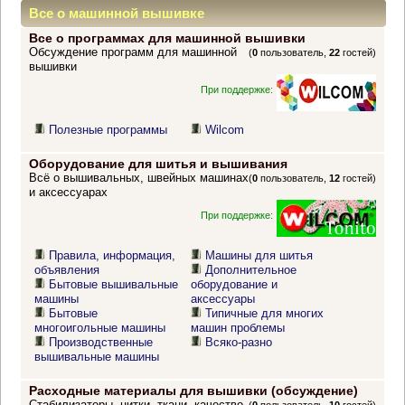
Все о машинной вышивке
Все о программах для машинной вышивки
Обсуждение программ для машинной
(
0
пользователь,
22
гостей)
вышивки
При поддержке:
Полезные программы
Wilcom
Оборудование для шитья и вышивания
Всё о вышивальных, швейных машинах
(
0
пользователь,
12
гостей)
и аксессуарах
При поддержке:
Правила, информация,
Машины для шитья
объявления
Дополнительное
Бытовые вышивальные
оборудование и
машины
аксессуары
Бытовые
Типичные для многих
многоигольные машины
машин проблемы
Производственные
Всяко-разно
вышивальные машины
Расходные материалы для вышивки (обсуждение)
Стабилизаторы, нитки, ткани, качество,