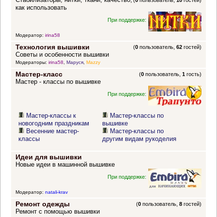
(
0
пользователь,
10
гостей)
как использовать
При поддержке:
Модератор:
irina58
Технология вышивки
(
0
пользователь,
62
гостей)
Советы и особенности вышивки
Модераторы:
irina58
,
Маруся
,
Mazzy
Мастер-класс
(
0
пользователь,
1
гость)
Мастер - классы по вышивке
При поддержке:
Мастер-классы к
Мастер-классы по
новогодним праздникам
вышивке
Весенние мастер-
Мастер-классы по
классы
другим видам рукоделия
Идеи для вышивки
Новые идеи в машинной вышивке
При поддержке:
Модератор:
natali-krav
Ремонт одежды
(
0
пользователь,
8
гостей)
Ремонт с помощью вышивки